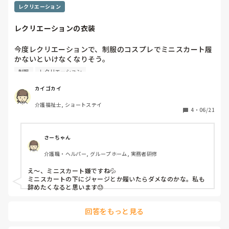
レクリエーション
レクリエーションの衣装
今度レクリエーションで、制服のコスプレでミニスカート履
かないといけなくなりそう。

普段パンツしか履かないし、スカート履きたくないんだけ
制服
レクリエーション
ど、仕事だから仕方ないのかなと思うけど辞めたくなってき
た。
カイゴカイ
介護福祉士, ショートステイ
4
・
06/21
さーちゃん
介護職・ヘルパー, グループホーム, 実務者研修
え〜、ミニスカート嫌ですね💦

ミニスカートの下にジャージとか履いたらダメなのかな。私も
辞めたくなると思います😓
回答をもっと見る