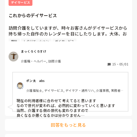
デイサービス
これからのデイサービス
訪問介護をしていますが、時々お客さんがデイサービスから
持ち帰った自作のカレンダーを目にしたりします。大体、お
雛様とか鯉のぼりとか、ネタが古いですね。私も今月で65歳
趣味
レクリエーション
デイサービス
になり、将来デイを利用することもあるかもしれないと思い
ますけれども、古いネタの色塗りは嫌ですね。お雛様も鯉の
まっくろくろすけ
ぼりも全然懐かしいと思いません。今後老人の傾向は益々変
介護職・ヘルパー, 訪問介護
化して行くと思いますが、デイの方でもそこらは意識して頂
15
・
05/01
いているのかどうかお聞きしたいです。
ポン太　abs
介護福祉士, デイサービス, デイケア・通所リハ, 介護事務, 実務者研
修, 小規模多機能型居宅介護
現在の利用者様に合わせて考えてると思います

なので世代が変われば、必然的に変わっていくと思います

当然、介護する側の世代も変わりますので

良くなるか悪くなるかは分かりません

私自身もいずれはお世話になると思うので、優しい施設だと良
回答をもっと見る
いなと思います