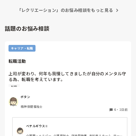
にちをかけてやるとか、早めに始めるとかすればいいんです
が、そういうことを考えてないんで、結局、職員がやってしま
「レクリエーション」のお悩み相談をもっと見る
い「何やってんだ」って話ですよ。

しかも、補助につく職員も、周りを見ながら動く職員がいるか
と思えば、私はひとりでできない利用者をみています。という
話題のお悩み相談
雰囲気をみせながらも、一人の利用者のところにくっついたま
ま動こうともしない職員がいたり…もう少し 方法を考えればい
いと思うんですけどね。
キャリア・転職
転職活動
上司が変わり、何年も我慢してきましたが自分のメンタル守
る為、転職を考えています。

納得できる仕事に出会うまでの間

転職
①今の所で我慢する

②系列の他職場に移動する

ボタン
皆さんならどうしますか？

精神保健福祉士
6
・
1日前
ベテルギウスⅡ
介護職・ヘルパー, 介護福祉士, 従来型特養, 有料老人ホーム, サービ