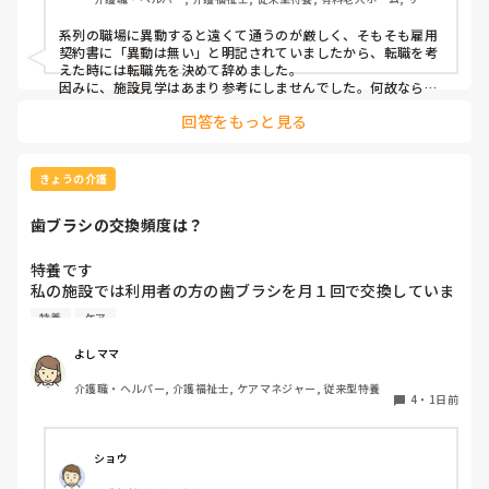
ス付き高齢者向け住宅, デイサービス, 初任者研修, 実務者研修, ユニ
ット型特養
系列の職場に異動すると遠くて通うのが厳しく、そもそも雇用
契約書に「異動は無い」と明記されていましたから、転職を考
えた時には転職先を決めて辞めました。

因みに、施設見学はあまり参考にしませんでした。何故なら、
短時間でほんの一部分しか見させてくれないので良し悪しは判
回答をもっと見る
断出来ないからです。職場の人間関係は働いてみないと分かり
ません。
きょうの介護
歯ブラシの交換頻度は？
特養です

私の施設では利用者の方の歯ブラシを月１回で交換していま
す、みなさんのところはどれくらいの頻度で交換されていま
特養
ケア
すか？
よしママ
介護職・ヘルパー, 介護福祉士, ケアマネジャー, 従来型特養
4
・
1日前
ショウ