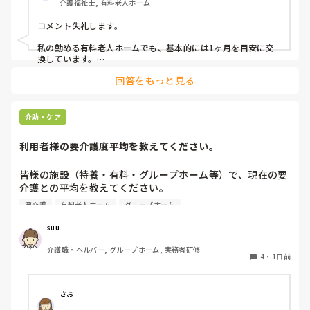
介護福祉士, 有料老人ホーム
コメント失礼します。

私の勤める有料老人ホームでも、基本的には1ヶ月を目安に交
換しています。

ただ、施設柄お元気な方も多く、ある程度自立されている方に
回答をもっと見る
関してはご本人のペースにお任せしています。

また、中には経済的な理由で頻繁な購入が難しい方もいらっし
ゃるため、状態を見つつ交換間隔を少し長めにするなど、個別
介助・ケア
の事情に合わせて柔軟に対応しています。

利用者様の要介護度平均を教えてください。
他の施設での対応も気になりますね。参考になれば幸いです。
皆様の施設（特養・有料・グループホーム等）で、現在の要
介護との平均を教えてください。

要介護
有料老人ホーム
グループホーム
できましたら、規模を添えて頂ければありがたいです。
suu
介護職・ヘルパー, グループホーム, 実務者研修
4
・
1日前
さお