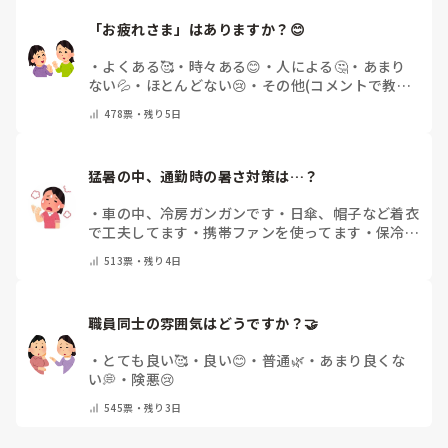
「お疲れさま」はありますか？😊
・
よくある🥰
・
時々ある😊
・
人による🤔
・
あまり
ない💦
・
ほとんどない😢
・
その他(コメントで教え
てください)
478
票・
残り5日
猛暑の中、通勤時の暑さ対策は…？
・
車の中、冷房ガンガンです
・
日傘、帽子など着衣
で工夫してます
・
携帯ファンを使ってます
・
保冷剤
を持ち運んでいます
・
特に暑さ対策はしていませ
513
票・
残り4日
ん
・
その他（コメントで教えて下さい）
職員同士の雰囲気はどうですか？🤝
・
とても良い🥰
・
良い😊
・
普通🌿
・
あまり良くな
い💭
・
険悪😢
545
票・
残り3日