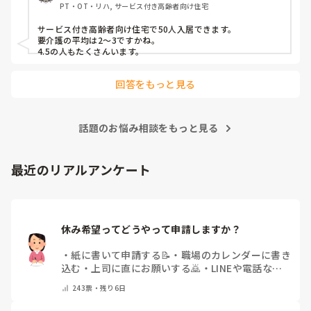
PT・OT・リハ, サービス付き高齢者向け住宅
サービス付き高齢者向け住宅で50人入居できます。

要介護の平均は2〜3ですかね。

4.5の人もたくさんいます。
回答をもっと見る
話題のお悩み相談をもっと見る
最近のリアルアンケート
休み希望ってどうやって申請しますか？
・
紙に書いて申請する📝
・
職場のカレンダーに書き
込む
・
上司に直にお願いする🙇
・
LINEや電話など
で申請する
・
その他（コメントで教えてください）
243
票・
残り6日