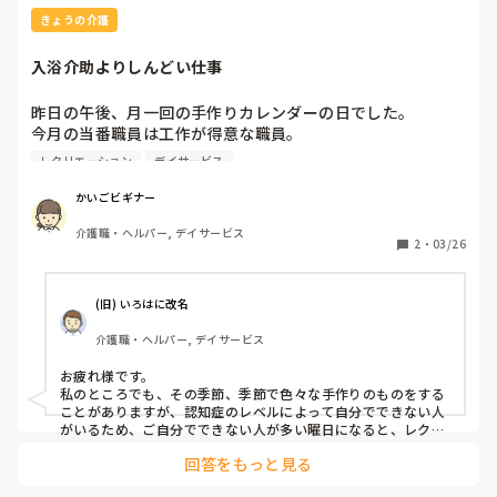
きょうの介護
入浴介助よりしんどい仕事
昨日の午後、月一回の手作りカレンダーの日でした。

今月の当番職員は工作が得意な職員。　

今回は折り紙で作るパーツが難しくて、数が多くありまし
レクリエーション
デイサービス
た。

できない利用者さんが多く、ある程度の人数の職員がいて
かいごビギナー
も、できない利用者さんのパーツを教えることや作ること、
介護職・ヘルパー, デイサービス
貼ることができない利用者さんたちのために、職員が代わり
2
・
03/26
に貼ったりして、おやつの時間にも、食い込み、おやつの時
間が終わっても、まだ出来上がっていない利用者さん数名の
手伝いを行いました。

(旧) いろはに改名
1人の利用者さんの作品作りの手伝いをしていると、「私
介護職・ヘルパー, デイサービス
も！」「私も！」と同じテープルの人が言い出す始末。

折り方を教えても、覚えられないとか間違った折り方をして
お疲れ様です。

いたりと私はパニックになりそうでした。

私のところでも、その季節、季節で色々な手作りのものをする
おやつ当番の先輩職員と2人でこそっと、入浴介助より大変
ことがありますが、認知症のレベルによって自分でできない人
がいるため、ご自分でできない人が多い曜日になると、レク担
当だけでなく補助する職員も大変です。

回答をもっと見る
だからと言ってやらない方がいいと思いませんが、もう少し日