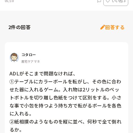
05/10
いいね 3
2
件の回答
回答する
コタロー
居宅ケアマネ
ADLがそこまで問題なければ、

①テーブルにカラーボールを転がし、その色に合わ
せた器に入れるゲーム。入れ物は2リットルのペッ
トボトルを切り離し色紙をつけて区別をする。小さ
な事で小包を持つよう持ち方で転がるボールを各色
に入れる。

②紙相撲のようなものを縦に並べ、何秒で全て倒れ
るか。
