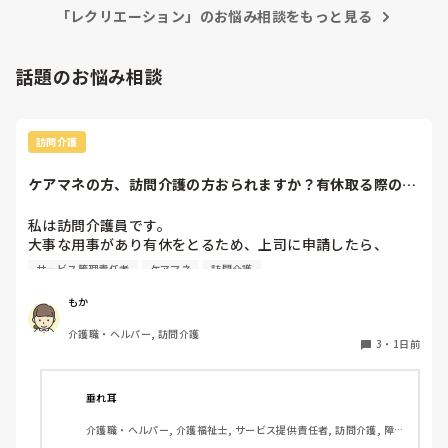
「レクリエーション」のお悩み相談をもっと見る
話題のお悩み相談
訪問介護
ケアマネの方、訪問介護の方おられますか？有休取る際の、
利用者やケアマネ...
私は訪問介護員です。

大事な用事があり有休をとるため、上司に申請したら、

代わりに訪問する職員を考えるとのこと。

サービス管理責任者
ケアマネ
訪問介護
また、利用者に対しては、私は利用者とよくプライベートの
話などもしたりと仲が良いため（←表現の仕方良くないかも
もか
です、すみません）こういう理由で休みをとるから、代わり
介護職・ヘルパー, 訪問介護
の人になるけどいいかという相談をしていました。利用者か
3
・
1日前
らは、「全然いいよ！優先してね」と言ってくださって、代
わりはいらないから中止でいいよとのこと。このことを上司
に伝えたら、注意されました。

垂れ耳
介護職・ヘルパー, 介護福祉士, サービス提供責任者, 訪問介護, 障害
上司の注意内容

福祉関連