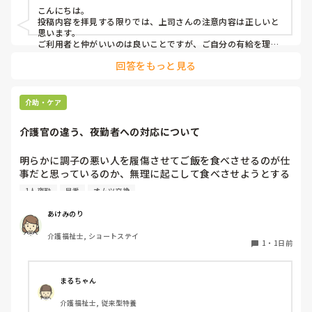
→利用者に対して、こういう理由で有休をとると言ってはい
こんにちは。

けない。

投稿内容を拝見する限りでは、上司さんの注意内容は正しいと
→ケアマネに中止になることを伝える時は、有休をとるから
思います。

中止になったとは言わないこと。「中止にさせてもらうこと
ご利用者と仲がいいのは良いことですが、ご自分の有給を理由
にケアをキャンセルされるのは筋違いかと。

になった」ではなく「中止にさせてもらってもよろしいです
回答をもっと見る
それだけ、そのご利用者がもかさんのことを信頼されてるんで
か？」と聞くようにして。

しょうけど、もしもかさんご自身が体調不良でケアに行けない
場合のことを考えたら、他のスタッフも行けた方がローテーシ
と言われました。

ョン組めますよね。
介助・ケア
介護官の違う、夜勤者への対応について
私の考え対応が間違えていますか？
明らかに調子の悪い人を履傷させてご飯を食べさせるのが仕
事だと思っているのか、無理に起こして食べさせようとする
スタッフがいます。私が出勤して急変に気づき対応しました
1人夜勤
早番
オムツ交換
が、その後本人に聞き出しても自分の時は問題なかったか
（夜勤者）とか平気でドヤ顔でいます。

あけみのり
夜勤は1人夜勤です。その時はベトナム人と早番の2人体制で
介護福祉士, ショートステイ
したけども、どちらも急変対応に特化しておらず、この2人
1
・
1日前
が夜勤をすると見守り不足で大変になるんではないかなと危
惧してます。夜間はただオムツ交換変えればいい。トイレに
連れて行けばいい？寝るか寝ないか問題だみたい平気で言う
まるちゃん
ので人員が少ないため入らせていますが、きちんと見守りの
介護福祉士, 従来型特養
であれば夜勤も外すが管理者がオッケーを出しているので、