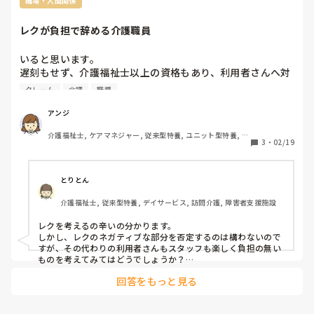
職場・人間関係
やるとしたら、子供、高齢者施設位じゃない？？

はしゃいでる時点で、子供っぽいって、思いません？

レクが負担で辞める介護職員
子供っぽいは、こだわらなくて良いかも、楽しいが優先事項だ
いると思います。

と思います。

遅刻もせず、介護福祉士以上の資格もあり、利用者さんへ対
大人っぽいにこだわり持ち過ぎて、楽しく無いならやらなくて
応も問題なし、各利用者の情報伝達もしっかり行って、あら
クレーム
会議
職種
良いかも！！位に思います。

ゆる会議の資料作成まで行い。

さらにレクの準備。

アンジ
そこに、こだわり持てば、迷走するでしょうね。　大人っぽい
レクの準備も中々大変なもので、ちょっとでも不具合や連絡
にこだわるのは、第3者であって、当事者は、そこにこだわり
介護福祉士, ケアマネジャー, 従来型特養, ユニット型特養, 居
調整が上手くいかないとクレームの嵐

持ってる人、何人いてるのかな？私も、同じ悩み持ってました
3
・
02/19
宅ケアマネ
レクやらせて介護職へ負担増やして何が楽しいのでしょう
が、最終結果は、多少子供っぽくても。楽しかったら良いじゃ
ん。が、私の行き着いた結果です。

か？
とりとん
それ見て言うのは、客観的に見てる、第3者か、主宰する側の
意見や印象の問題であって、当事者はそこにこだわる？？
介護福祉士, 従来型特養, デイサービス, 訪問介護, 障害者支援施設
レクを考えるの辛いの分かります。

しかし、レクのネガティブな部分を否定するのは構わないので
すが、その代わりの利用者さんもスタッフも楽しく負担の無い
ものを考えてみてはどうでしょうか？

それが仕事です。
回答をもっと見る