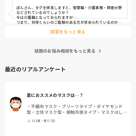
ビス
思って決めました。
ぽんさん、タグを拝見しますと、管理職・介護事務・障害分野
などされているのでしょうか？

今は介護職となっておられますが…

つまり、何年くらいのご経験のある方が求められているのか、
それによってお伝えしたい事に少し違いが出てはきますね…　

回答をもっと見る
でも、せっかくのご質問、汎用的に普通に私の実際をお応えさ
せて頂きますね…　

一言で申せば、色んな仕事は‘数字＝結果やノルマ’が求められ
ます。それにら心底疲れた時に、「直接人様に優しくできる仕
話題のお悩み相談をもっと見る
事をしたい」と思ったから、ですね。本当は、なぜだからと言
って福祉に目が向いたか、など色々あるのですが、そこまでは
求められていない、と思いますので、端的に応えをお伝えさせ
て頂きました。

最近のリアルアンケート
同じ仲間として、その疑問もよーく分かるところでしたの
で、、
夏におススメのマスクは…？
・
不織布マスク
・
プリーツタイプ
・
ダイヤモンド
型
・
立体マスク型
・
接触冷感タイプ
・
マスクはしま
せん
・
その他(コメントで教えて下さい)
115
票・
残り7日