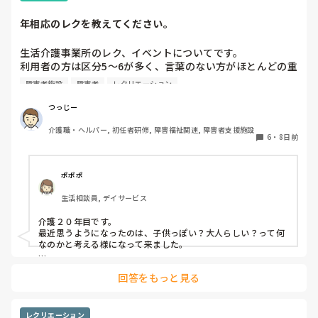
年相応のレクを教えてください。
生活介護事業所のレク、イベントについてです。

利用者の方は区分5〜6が多く、言葉のない方がほとんどの重
度〜最重度の方々です。

障害者施設
障害者
レクリエーション
レクやイベントを企画する際、どうしても子どもっぽいイベ
ントになりがちです。

つっじー
みなさん30代なので、年相応で、なおかつ本人たちが楽しめ
介護職・ヘルパー, 初任者研修, 障害福祉関連, 障害者支援施設
る企画のアイデアはないでしょうか？
6
・
8日前
ポポポ
生活相談員, デイサービス
介護２０年目です。

最近思うようになったのは、子供っぽい？大人らしい？って何
なのかと考える様になって来ました。

自分に置き換えて考えてみましょう。

回答をもっと見る
例えば運動会、大人になってやります？

敬老会、おばあちゃん？　又は、両親にするとしたら、孫つれ
レクリエーション