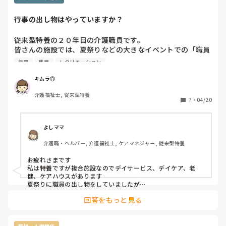
て実家に行って、ご飯、プレゼント？外食と言う所ですかね？

行事の出し物はやっていますか？
クリスマスもにたような、感じ？

そもそも、大人になって、イベントってやるのかな？端午の節
従来型特養の２０年目の介護職員です。

句、お雛様、やる？　やったとして、食事、プレゼント位なも
皆さんの施設では、夏祭りなどの大きなイベントでの「職員
のでしょ？

による出し物」ってありますか？

行事
残業
レクリエーション
私の施設は「年忘れ会」で職員による出し物をやるのです
って、考えたら、施設での○○イベントは、実際子供がやる事
かもしれないですよね？逆に孫や、子供にやってあげる側！！
が、若い職員さんたちから反対意見があります。

キムラ◎
なのが、大人ですよね？

確かに、昔は仕事が終わったあとに歌や劇などの出し物を考
介護福祉士, 従来型特養
えて、練習をして、準備をして、などやっていました。私も
7
・
04/20
じゃあ！！逆に、最近の大人って何してる？ゲーム？漫画？プ
正直、イヤで大変でしたが、やってみれば楽しかったです
ラモデル、ハロウィンの仮想？ファミレス？でご飯、等々！！
し、職員間のコミュニケーションも良くなった要因のひとつ
遊ぶ大人めっちゃ多いよね？

だったのかなと思います。

よしママ
90代なら、大人がやる事ではない！！と言う概念かな？大人の
しかし、令和の時代にはそぐわないことも分かります。

食べに行くのは、カウンターの寿司屋？フレンチ？

介護職・ヘルパー, 介護福祉士, ケアマネジャー, 従来型特養
サービス残業しないと準備できない出し物なら、いっそのこ
とお金を払ってでもプロ？に依頼した方が良いですよね

そんなの考えたら、大人っぽいイベントって？本当に何？

お疲れさまです

皆さんの施設で、イベントなどで外部に依頼したケースって
　ご飯食べる、プレゼントあげたり、もらったり。

私は特養ですが複合施設なのでデイサービス、デイケア、老
後は、良くて旅行？位なものでしょ？

健、ケアハウスがあります

夏祭りに職員の出し物をしていましたが

なら、多少子供っぽいのかも知れないけど、楽しい！！って思
確かに時間外の打ち合わせや練習などで

わせる事に、振り切ってしまえば？、と思います。

回答をもっと見る
職員も集まれなくなり外部に依頼するようになりました

ボランティアで来てくださる所が大漁太鼓があり毎年お願いし
本当に大人っぽいは、｢何もやらない｣だろうと思います。大学
ています。
生にひな祭り、端午の節句やろうぜ！！って、ならないよね？