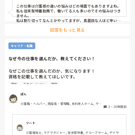
出勤日は誰かがどうにかなっているのではないかと怖すぎて
この仕事は介護感の違いの悩みはどの場面でもありますよね。

出勤するのが苦痛になります
私も従来型特養勤務で、働いてる人も多いのでその悩みはつき
ません。

私は割り切ってなんとかやってますが、真面目な人ほど辛いお
もいしてそうですよね。
回答をもっと見る
キャリア・転職
なぜ今の仕事を選んだか、教えてください！
なぜこの仕事を選んだのか、気になります！

資格を記載して教えてほしいです。

資格
モチベーション
施設
私は介護士です。

ぽん
帰省して中学の同級生と地元でご飯した時に、その人が介護
介護職・ヘルパー, 施設長・管理職, 有料老人ホーム, サー
の仕事をしていると聞いて、その時はあまり興味もてず、聞
3
・
18時間前
ビス付き高齢者向け住宅, 訪問介護, 介護事務, 初任者研修, 
き流してました。

障害福祉関連, 障害者支援施設
しかしUターン転職活動中にたまたま街でその人と会って、
ツート
流れでカフェで話して、

介護福祉士, ケアマネジャー, 従来型特養, グループホーム, デイサー
施設見学だけでも行ってみたら、実際に現場を見て素敵だと