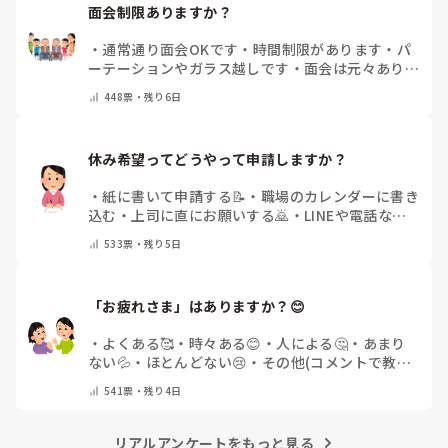
面会制限ありますか？
・
通常通り面会OKです
・
時間制限があります
・
パ
ーテーションやガラス越しです
・
面会は元々ありま
せん
・
その他（コメントで教えてください）
448
票・
残り6日
休み希望ってどうやって申請しますか？
・
紙に書いて申請する📝
・
職場のカレンダーに書き
込む
・
上司に直にお願いする🙇
・
LINEや電話など
で申請する
・
その他（コメントで教えてください）
533
票・
残り5日
「お疲れさま」はありますか？😊
・
よくある🥰
・
時々ある😊
・
人による🤔
・
あまり
ない💦
・
ほとんどない😢
・
その他(コメントで教え
てください)
541
票・
残り4日
リアルアンケートをもっと見る