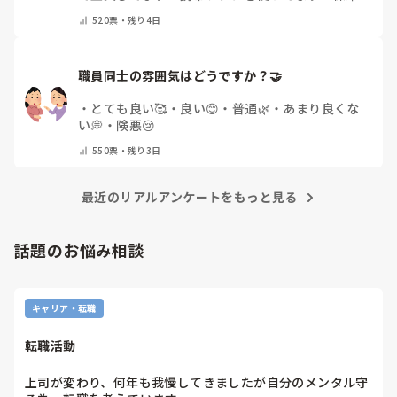
を持ち運んでいます
・
特に暑さ対策はしていませ
520
票・
残り4日
ん
・
その他（コメントで教えて下さい）
職員同士の雰囲気はどうですか？🤝
・
とても良い🥰
・
良い😊
・
普通🌿
・
あまり良くな
い💭
・
険悪😢
550
票・
残り3日
最近のリアルアンケートをもっと見る
話題のお悩み相談
キャリア・転職
転職活動
上司が変わり、何年も我慢してきましたが自分のメンタル守