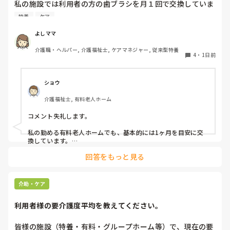
私の施設では利用者の方の歯ブラシを月１回で交換していま
す、みなさんのところはどれくらいの頻度で交換されていま
特養
ケア
すか？
よしママ
介護職・ヘルパー, 介護福祉士, ケアマネジャー, 従来型特養
4
・
1日前
ショウ
介護福祉士, 有料老人ホーム
コメント失礼します。

私の勤める有料老人ホームでも、基本的には1ヶ月を目安に交
換しています。

ただ、施設柄お元気な方も多く、ある程度自立されている方に
回答をもっと見る
関してはご本人のペースにお任せしています。

また、中には経済的な理由で頻繁な購入が難しい方もいらっし
ゃるため、状態を見つつ交換間隔を少し長めにするなど、個別
介助・ケア
の事情に合わせて柔軟に対応しています。

利用者様の要介護度平均を教えてください。
他の施設での対応も気になりますね。参考になれば幸いです。
皆様の施設（特養・有料・グループホーム等）で、現在の要