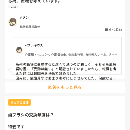
る為、転職を考えています。

納得できる仕事に出会うまでの間

転職
①今の所で我慢する

②系列の他職場に移動する

ボタン
皆さんならどうしますか？

精神保健福祉士
6
・
1日前
ベテルギウスⅡ
介護職・ヘルパー, 介護福祉士, 従来型特養, 有料老人ホーム, サービ
ス付き高齢者向け住宅, デイサービス, 初任者研修, 実務者研修, ユニ
ット型特養
系列の職場に異動すると遠くて通うのが厳しく、そもそも雇用
契約書に「異動は無い」と明記されていましたから、転職を考
えた時には転職先を決めて辞めました。

因みに、施設見学はあまり参考にしませんでした。何故なら、
短時間でほんの一部分しか見させてくれないので良し悪しは判
回答をもっと見る
断出来ないからです。職場の人間関係は働いてみないと分かり
ません。
きょうの介護
歯ブラシの交換頻度は？
特養です
