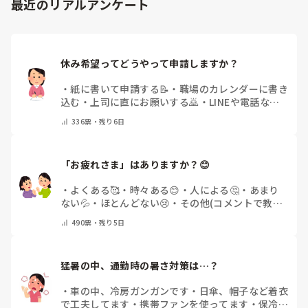
最近のリアルアンケート
休み希望ってどうやって申請しますか？
・
紙に書いて申請する📝
・
職場のカレンダーに書き
込む
・
上司に直にお願いする🙇
・
LINEや電話など
で申請する
・
その他（コメントで教えてください）
336
票・
残り6日
「お疲れさま」はありますか？😊
・
よくある🥰
・
時々ある😊
・
人による🤔
・
あまり
ない💦
・
ほとんどない😢
・
その他(コメントで教え
てください)
490
票・
残り5日
猛暑の中、通勤時の暑さ対策は…？
・
車の中、冷房ガンガンです
・
日傘、帽子など着衣
で工夫してます
・
携帯ファンを使ってます
・
保冷剤