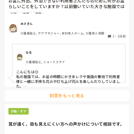
お盆に外出、外泊できない利用者さんたちのために何かお盆
らしいことをしていますか？以前働いていた大きな施設では
実際に住職さんを呼びご焼香できるようにそれ用のスペース
お盆
食事
家族
を毎年設けていました。それ以外は、食事内容が変わる、家
族が面会に来る…などでした。お盆まであと少しです。何か
みさきん
していることがあればぜひシェアよろしくお願いします。
介護福祉士, ケアマネジャー, 有料老人ホーム, 介護老人保健施
1
・
2日前
設, グループホーム, 病院
なる
介護福祉士, ショートステイ
こんにちは😊

私の施設では、お盆の時期にかき氷レクや施設の敷地で利用者
様と一緒に手持ち花火や打ち上げ花火を楽しんだりしていまし
た。

みさきんさんの住職さんを呼んでご焼香できる機会があるのは
回答をもっと見る
利用者様にとっても良い経験にもなりますね！
介助・ケア
耳が遠く、目も見えにくい方への声かけについて相談です。