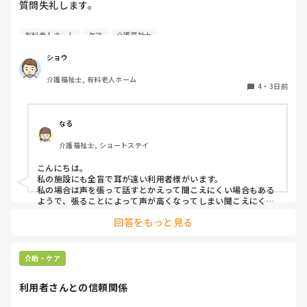
質問失礼します。

耳が遠く、目もあまり見えていない利用者様への声かけにつ
有料老人ホーム
ケア
介護福祉士
いて質問です。

現在、私は「大きな声で、ゆっくり耳元でお話しする」とい
ショウ
う方法で対応しています。

介護福祉士, 有料老人ホーム
聞き取れると安心していただける方なので何とか理解しても
4
・
3日前
らっているのですが、毎日のことなのでかなり喉に負担がか
かり、痛めてしまうことがあります。

なる
みなさんの職場で、このような方と関わる際に工夫している
介護福祉士, ショートステイ
ことや、喉に負担をかけずに意思疎通ができる良い方法など
があればぜひ教えていただきたいです。

こんにちは。

私の施設にも全盲で耳が遠い利用者様がいます。

よろしくお願いします。
私の場合は声を張って話すとかえって聞こえにくい場合もある
ようで、張ることによって声が高くなってしまい聞こえにくい
のだと思います。その為少しトーンを落とし話しかけるように
回答をもっと見る
しています。

なかなか対応が難しいですよね💦
介助・ケア
利用者さんとの信頼関係