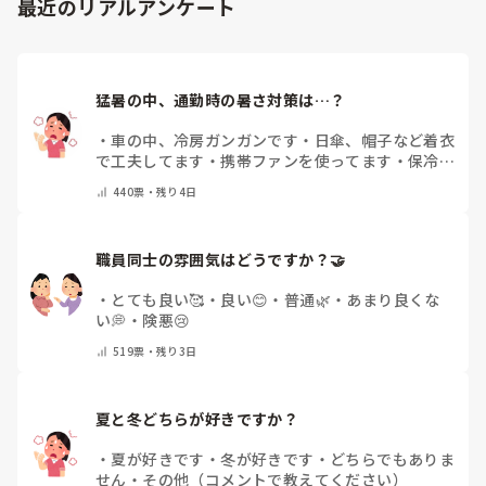
最近のリアルアンケート
猛暑の中、通勤時の暑さ対策は…？
・
車の中、冷房ガンガンです
・
日傘、帽子など着衣
で工夫してます
・
携帯ファンを使ってます
・
保冷剤
を持ち運んでいます
・
特に暑さ対策はしていませ
440
票・
残り4日
ん
・
その他（コメントで教えて下さい）
職員同士の雰囲気はどうですか？🤝
・
とても良い🥰
・
良い😊
・
普通🌿
・
あまり良くな
い💭
・
険悪😢
519
票・
残り3日
夏と冬どちらが好きですか？
・
夏が好きです
・
冬が好きです
・
どちらでもありま
せん
・
その他（コメントで教えてください）