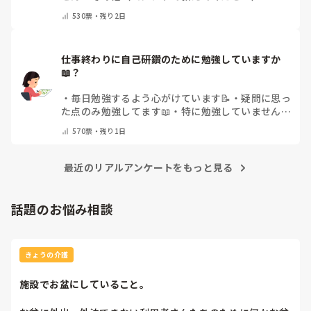
530
票・
残り2日
仕事終わりに自己研鑽のために勉強していますか
📖？
・
毎日勉強するよう心がけています📝
・
疑問に思っ
た点のみ勉強してます📖
・
特に勉強していません
・
その他（コメントで教えてください）
570
票・
残り1日
最近のリアルアンケートをもっと見る
話題のお悩み相談
きょうの介護
施設でお盆にしていること。