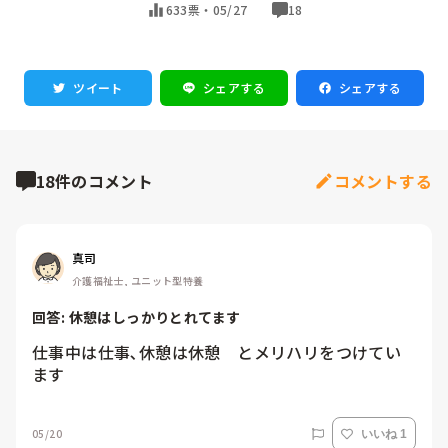
633票・
05/27
18
ツイート
シェアする
シェアする
18件のコメント
コメントする
真司
介護福祉士, ユニット型特養
回答: 
休憩はしっかりとれてます
仕事中は仕事､休憩は休憩　とメリハリをつけてい
ます
05/20
いいね 1