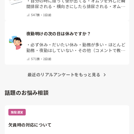
・
自分の時に限って便が出てる
・
オムツを外した瞬
間排尿される
・
横向きにしたら排尿される
・
オムツ
のテープがよくちぎれている
・
パットにたっぷり収
547
票・
1日前
まっていると快感
・
その他（コメントで教えてくだ
さい）
夜勤明けの次の日は休みですか？
・
必ず休み
・
だいたい休み
・
勤務が多い
・
ほとんど
勤務
・
夜勤はしていない
・
その他（コメントで教え
てください）
571
票・
2日前
最近のリアルアンケートをもっと見る
話題のお悩み相談
施設運営
欠員時の対応について