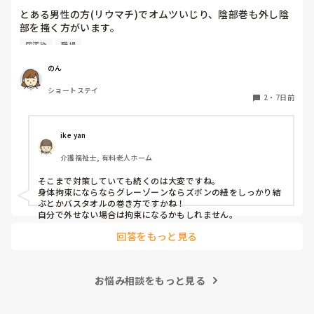
すが。

とある男性の方(リウマチ)でオムツいじり、陰部巻も外し陰
部を搔く方がいます。

パッと見て、パッと確認できる、程度なら見ます。

特に夜間帯が多くよく尿汚染し布団、衣類、ラバー全て交換
尿汚染
職場
しています。

で！！無い！！ってなった時に、具体的にどうするの？が必要
になりますよね。

ミトンはできません。

のん
両手の甲に皮下出血があり皮膚がものすごく弱いです。

一緒に家を探すは、流石に無理です。無いことを報告して、ス
ショートステイ
色々試しました。

2
・
7日前
ルーするか、持ってきてもらう。位じゃないかな？無かった時
おむつカバーをしても弄る、バスタオルを巻いても弄る

にどうして欲しいんですか？が疑問として残ります。

介護服を試そうと意見がありましたが伸びない素材しかない
そうなる可能性が高いのであれば、一式ここに置いてますの
ので服を着てる最中に剥離の恐れで出来ないです。

ike yan
で、取っていって下さい。と言われる方が助かります。例え
何をしてもいじります。

ば、義母が届かない靴棚の上とか、裏の倉庫とか？

介護福祉士, 有料老人ホーム
対処法はもうないでしょうか？
予備置いてる。でも良いかも知れませんが。

そこまで対策していても続くのは大変ですね。

利用者の家に予定外の５分滞在しただけで、後ろの迎えに行く
身体拘束にならならグレーゾーンならズボンの紐をしっかり結
ぶとかバスタオルの巻き方ですかね！

自分で外せない場合は拘束になるかもしれません。
回答をもっと見る
お悩み相談をもっと見る