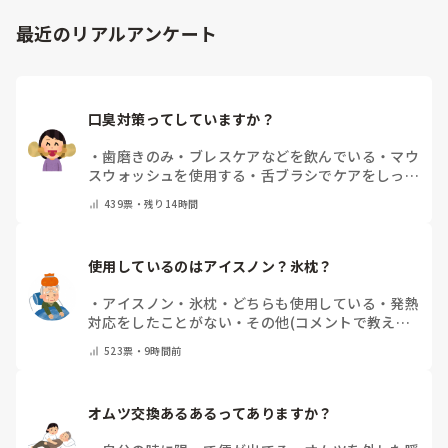
最近のリアルアンケート
口臭対策ってしていますか？
・
歯磨きのみ
・
ブレスケアなどを飲んでいる
・
マウ
スウォッシュを使用する
・
舌ブラシでケアをしっか
りする
・
フリスクをかじる
・
自分の口臭は気にして
439
票・
残り14時間
いない
・
その他（コメントで教えてください）
使用しているのはアイスノン？氷枕？
・
アイスノン
・
氷枕
・
どちらも使用している
・
発熱
対応をしたことがない
・
その他(コメントで教えて
ください)
523
票・
9時間前
オムツ交換あるあるってありますか？