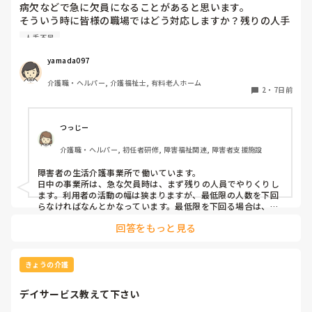
病欠などで急に欠員になることがあると思います。

そういう時に皆様の職場ではどう対応しますか？残りの人手
でやりくりするか、休みの人に出てもらうかになると思いま
人手不足
すが。夜勤休まれた時はどちらの対応も大変ですよね。うち
の夜勤欠の場合は休みの人に休出の許可もらうまで残りのメ
yamada097
ンバーで23時くらいまで残ってもらうとかでした。
介護職・ヘルパー, 介護福祉士, 有料老人ホーム
2
・
7日前
つっじー
介護職・ヘルパー, 初任者研修, 障害福祉関連, 障害者支援施設
障害者の生活介護事業所で働いています。

日中の事業所は、急な欠員時は、まず残りの人員でやりくりし
ます。利用者の活動の幅は狭まりますが、最低限の人数を下回
らなければなんとかなっています。最低限を下回る場合は、休
みの人に出てもらうか、他部署にフォローを依頼しています。

回答をもっと見る
GHの夜勤の場合は、学生バイト→準職員→正職員の優先順位
で代役を探しています。

うちは学生が多い町なので、誰かしら学生が出てくれることが
多いです。
きょうの介護
デイサービス教えて下さい