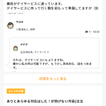
義母がデイサービスに通っています。

デイサービスに持って行く鞄を前もって準備してますが（別
居なので）、義母が鞄の中を触ってしまいます。デイサービ
デイサービス
スの送迎時に必要物品（タオルや肌着）が入ってるか持って
行く前に最終確認してもらう事って可能ですか？

やばめ
忙しいのに、そんな事を頼むのはどうなのか⋯と思いまし
介護福祉士, 病院
て、教えて下さい
4
・
6日前
ポポポ
生活相談員, デイサービス
それは、デイサービスにもよりますね。

確かに私の所は可能ですが、もう少し具体的な、話をつめま
す。

その、見て欲しい物が、例えば衣類、自宅の鍵、薬、等多数に
回答をもっと見る
なれば、次の人を待たせているので、困ります。ケアマネに、
訪問お願いして！！って思いますね。

送迎も決まりがあって、○○時～施設に戻る時間を○○時ま
きょうの介護
で！！と決まってます。下手すると、同乗者の全員の利用報酬
を1時間取れない、なんて事になりますから。そうなると、そ
ありとあらゆる対応はした！が防げない汚染(泣泣
のケアマネにも報告、家族にも報告で正直めんどくさい事にな
ります。←まぁ、多少はそうならない様にコースは組まれてま