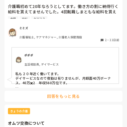
介護職初めて20年なろうとしてます。働き方の割に納得行く
給料を貰えてませんでした。4回転職しまともな給料を貰え
るようになりました。

老健
給料
ケアマネ
①病院勤務

介福の資格とり新卒なのにわかるの前提でかなりのパワハラ
ミミズ
職場で1年で退職。年収210万でした。

介護福祉士, ケアマネジャー, 介護老人保健施設
②特養

2
・
11日前
休みでもボランティアで出てこい。休憩なし。月6回あれば
いい方。1年しないで退職したので推定年収150万

③老健

ポポポ
ケアマネ兼務で18年近く頑張りましたが業績悪化で給料50
生活相談員, デイサービス
万近くダウンし退職。最後年収400万でした。18年間サービ
ス残業

私も２０年近く働いてます。

④老健

デイサービスなので夜勤は有りませんが、月額面40万ボーナ
ケアマネ業務なしで前の職場とやる事はそこまで変わりませ
ス、40万✖️2　年収560万位です。

んが、年収530万になりました。

転職は１回です。
転機もありここまで給料上げれました。モチベも全く違いま
回答をもっと見る
すね。
きょうの介護
オムツ交換について