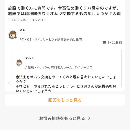
施設で働く方に質問です。サ高住め働くリハ職なのですが、
施設では職種関係なくオムツ交換するものめしょつか？入職
した当初は、オムツ交換をヘルパーさんにお願いしていまし
オムツ交換
リハビリ
た。オムツ交換はリハビリの仕事じゃないと言われています
が、今は、状況的に誰もいないとやらざるおえない状況で
さお
PT・OT・リハ, サービス付き高齢者向け住宅
2
・
11日前
タルト
介護職・ヘルパー, 有料老人ホーム, デイサービス
療法士もオムツ交換をやってくれと既に言われているのでしょ
うか？

それとも、やらされたらどうしよう…とさおさんが危機感を抱
いているのでしょうか？

回答をもっと見る
当方回復期に勤めております。人手不足ではなく、療法士もや
れとのお達しがあり、面接時では聞いておらず、入職後に命令
されたのが納得できずに退職した療法士もいます。

お悩み相談をもっと見る
その辞めた人は不潔がイヤでオムツ交換はリハの仕事じゃない
と…他の療法士はSTも含めて全員やっていました。

他院のリハさんに相談すると、そんな事をするために国試取っ