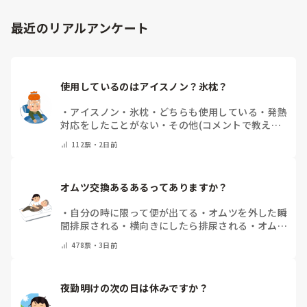
最近のリアルアンケート
使用しているのはアイスノン？氷枕？
・
アイスノン
・
氷枕
・
どちらも使用している
・
発熱
対応をしたことがない
・
その他(コメントで教えて
ください)
112
票・
2日前
オムツ交換あるあるってありますか？
・
自分の時に限って便が出てる
・
オムツを外した瞬
間排尿される
・
横向きにしたら排尿される
・
オムツ
のテープがよくちぎれている
・
パットにたっぷり収
478
票・
3日前
まっていると快感
・
その他（コメントで教えてくだ
さい）
夜勤明けの次の日は休みですか？