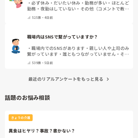
・
必ず休み
・
だいたい休み
・
勤務が多い
・
ほとんど
勤務
・
夜勤はしていない
・
その他（コメントで教え
てください）
525
票・
4日前
職場内はSNSで繋がっていますか？
・
職場内でのSNSがあります
・
親しい人や上司のみ
繋がっています
・
誰ともつながっていません
・
その
他（コメントで教えてください）
539
票・
5日前
最近のリアルアンケートをもっと見る
話題のお悩み相談
きょうの介護
異食はヒヤリ？事故？書かない？