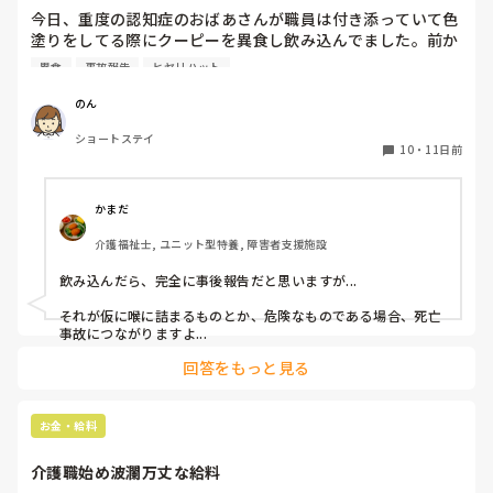
今日、重度の認知症のおばあさんが職員は付き添っていて色
塗りをしてる際にクーピーを異食し飲み込んでました。前か
ら異食しそうな雰囲気はありました。

異食
事故報告
ヒヤリハット
私の職場では隠蔽するみたいに事故報告書には書かなくてい
い。なんならヒヤリも書かなくていいよ。と言われました。

のん
私は書いた方が後からなんかあったらダメだからと言いまし
ショートステイ
たがめんどくさいし見た感じ大丈夫そうだから！

10
・
11日前
と言われました。

皆さんの施設ではクーピーやティッシュ等の異食行為があっ
た際事故報告書に書きますか？

かまだ
それともヒヤリハットを書きますか？

介護福祉士, ユニット型特養, 障害者支援施設
ぜひ教えてください。
飲み込んだら、完全に事後報告だと思いますが...

それが仮に喉に詰まるものとか、危険なものである場合、死亡
事故につながりますよ...
回答をもっと見る
お金・給料
介護職始め波瀾万丈な給料