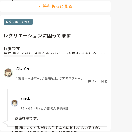
回答をもっと見る
レクリエーション
レクリエーションに困ってます
特養です

毎日暑くて外には出られないし、施設内でのレクリエ
レクリエーション
特養
ーションはどんな事をされてますか？

よい案があったら教えてください。
よしママ
介護職・ヘルパー, 介護福祉士, ケアマネジャー, 従
4
・
11日前
来型特養
ymck
PT・OT・リハ, 介護老人保健施設
　お疲れ様です。

　普通にレクするだけならそんなに難しくないですが、