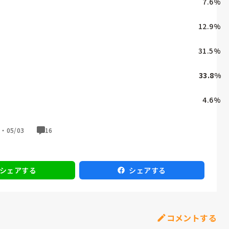
7.6
%
12.9
%
31.5
%
33.8
%
4.6
%
票・
05/03
16
シェアする
シェアする
コメントする