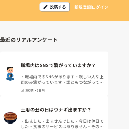
新規登録
ログイン
投稿する
最近のリアルアンケート
職場内はSNSで繋がっていますか？
・
職場内でのSNSがあります
・
親しい人や上
司のみ繋がっています
・
誰ともつながってい
ません
・
その他（コメントで教えてくださ
393
票・
3日前
い）
土用の丑の日はウナギ出ますか？
・
出ました
・
出ませんでした
・
今日は休日で
した
・
食事のサービスはありません
・
その他