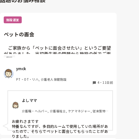
施設運営
ペットの面会
　ご家族から「ペットに面会させたい」というご要望
がありました。当初衛生面の問題から施設の外でご面
施設
会いただいたのですが、段々と状態がかわりお看取り
寸前となった際には、無理に外出していただくわけに
ymck
もいかず、ビデオ通話でお願いしました。

　ご本人にとっても大切なご家族かと思いますし、心
PT・OT・リハ, 介護老人保健施設
情的にはご対応したいのですが…。何か私共と別の方
4
・
11日前
法で対応されたケースやアイデアがあればお教え願い
たいです。
よしママ
介護職・ヘルパー, 介護福祉士, ケアマネジャー, 従来型特
養
お疲れさまです

特養なんですが、多目的ルームで使用していた場所があ
ったので、そちらでペットと面会してもらったことがあ
りました。