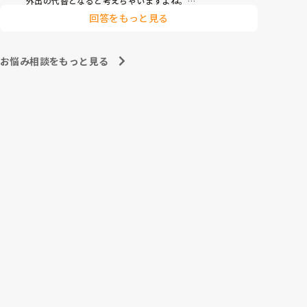
外出の代替となると考えちゃいますよね。

　外出気分を味わっていただくために、納涼会みたいな
回答をもっと見る
ことをやったりしてます。いつも出さない炭酸飲料をお
出しして、花火の映像を流すとかですね。

　うちの施設では予算がなくできないですけど、VRみ
たいなので旅行気分なんてのも在宅で外出できない方に
お悩み相談をもっと見る
提供されて評判いい、なんて話も聞きました。予算があ
ればやってみたいです。