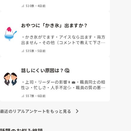
（コメントで教えて下さい）
510
票・
4日前
おやつに「かき氷」出ますか？
・
かき氷がでます
・
アイスなら出ます
・
両方
出ません
・
その他（コメントで教えて下さ
い）
535
票・
5日前
話しにくい原因は？🤔
・
上司・リーダーの影響👩‍💼
・
職員同士の相
性🤝
・
忙しさ・人手不足💦
・
職員の質の悪さ
😡
・
女性職員の割合の多さ👩👧
・
自分にも原
557
票・
6日前
因があると感じる💭
・
その他(コメントで教
えてください)
最近のリアルアンケートをもっと見る
話題のお悩み相談