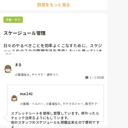
回答をもっと見る
介助・ケア
スケージュール管理
日々のやるべきことを効率よくこなすために、スケジ
ュールやタスクの管理方法を見直したいと思っていま
職場
す。手帳やアプリ、チェックリストなど、みなさんが
実践している工夫やおすすめの管理ツールがあれば教
まる
えていただきたいです。日常のスケジュール調整をス
ムーズに行うためのコツは何ですか？
介護福祉士, デイケア・通所リハ
1
・
11日前
mai242
介護職・ヘルパー, 介護福祉士, ケアマネジャー, 居宅ケア
マネ
スプレッドシートを使用し管理しています。終わったら
チェック出来るようにもしています。

他のスタッフのスケジュールも把握出来るので便利です
よ