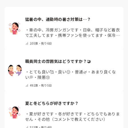
猛暑の中、通勤時の暑さ対策は…？
・
車の中、冷房ガンガンです
・
日傘、帽子など着衣
で工夫してます
・
携帯ファンを使ってます
・
保冷剤
を持ち運んでいます
・
特に暑さ対策はしていませ
205
票・
残り6日
ん
・
その他（コメントで教えて下さい）
職員同士の雰囲気はどうですか？🤝
・
とても良い🥰
・
良い😊
・
普通🌿
・
あまり良くな
い💭
・
険悪😢
492
票・
残り5日
夏と冬どちらが好きですか？
・
夏が好きです
・
冬が好きです
・
どちらでもありま
せん
・
その他（コメントで教えてください）
515
票・
残り4日