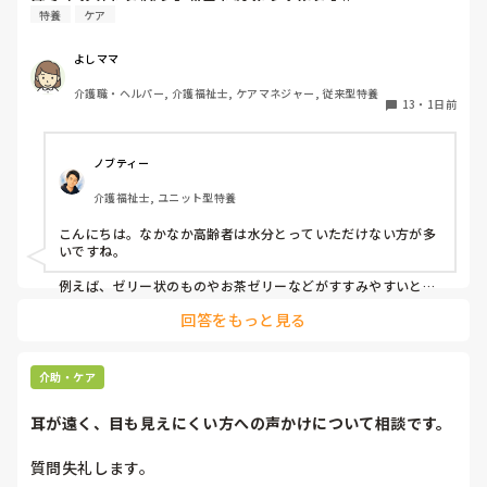
特養
ケア
よしママ
介護職・ヘルパー, 介護福祉士, ケアマネジャー, 従来型特養
13
・
1日前
ノブティー
介護福祉士, ユニット型特養
こんにちは。なかなか高齢者は水分とっていただけない方が多
いですね。

例えば、ゼリー状のものやお茶ゼリーなどがすすみやすいと思
います。あとは忙しい中難しいかもしれませんが、時間を分け
回答をもっと見る
て少しずつ提供するとかもいいかもしれません。
介助・ケア
耳が遠く、目も見えにくい方への声かけについて相談です。
質問失礼します。
