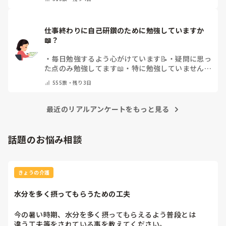
仕事終わりに自己研鑽のために勉強していますか
📖？
・
毎日勉強するよう心がけています📝
・
疑問に思っ
た点のみ勉強してます📖
・
特に勉強していません
・
その他（コメントで教えてください）
555
票・
残り3日
最近のリアルアンケートをもっと見る
話題のお悩み相談
きょうの介護
水分を多く摂ってもらうための工夫
今の暑い時期、水分を多く摂ってもらえるよう普段とは

違う工夫等をされている事を教えてください。