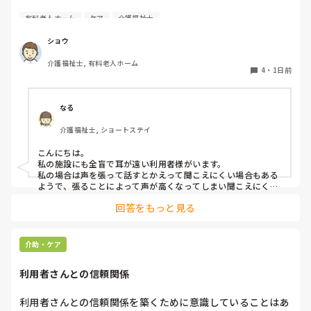
耳が遠く、目もあまり見えていない利用者様への声かけにつ
有料老人ホーム
ケア
介護福祉士
いて質問です。

現在、私は「大きな声で、ゆっくり耳元でお話しする」とい
ショウ
う方法で対応しています。

介護福祉士, 有料老人ホーム
聞き取れると安心していただける方なので何とか理解しても
4
・
1日前
らっているのですが、毎日のことなのでかなり喉に負担がか
かり、痛めてしまうことがあります。

なる
みなさんの職場で、このような方と関わる際に工夫している
介護福祉士, ショートステイ
ことや、喉に負担をかけずに意思疎通ができる良い方法など
があればぜひ教えていただきたいです。

こんにちは。

私の施設にも全盲で耳が遠い利用者様がいます。

よろしくお願いします。
私の場合は声を張って話すとかえって聞こえにくい場合もある
ようで、張ることによって声が高くなってしまい聞こえにくい
のだと思います。その為少しトーンを落とし話しかけるように
回答をもっと見る
しています。

なかなか対応が難しいですよね💦
介助・ケア
利用者さんとの信頼関係
利用者さんとの信頼関係を築くために意識していることはあ