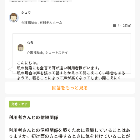
耳が遠く、目もあまり見えていない利用者様への声かけにつ
有料老人ホーム
ケア
介護福祉士
いて質問です。

現在、私は「大きな声で、ゆっくり耳元でお話しする」とい
ショウ
う方法で対応しています。

介護福祉士, 有料老人ホーム
聞き取れると安心していただける方なので何とか理解しても
4
・
2日前
らっているのですが、毎日のことなのでかなり喉に負担がか
かり、痛めてしまうことがあります。

なる
みなさんの職場で、このような方と関わる際に工夫している
介護福祉士, ショートステイ
ことや、喉に負担をかけずに意思疎通ができる良い方法など
があればぜひ教えていただきたいです。

こんにちは。

私の施設にも全盲で耳が遠い利用者様がいます。

よろしくお願いします。
私の場合は声を張って話すとかえって聞こえにくい場合もある
ようで、張ることによって声が高くなってしまい聞こえにくい
のだと思います。その為少しトーンを落とし話しかけるように
回答をもっと見る
しています。

なかなか対応が難しいですよね💦
介助・ケア
利用者さんとの信頼関係
利用者さんとの信頼関係を築くために意識していることはあ
りますか。初対面の方と接するときに気を付けていることが