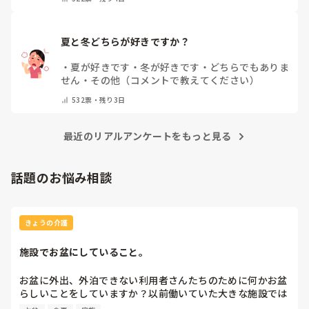
夏と冬どちらが好きですか？
・
夏が好きです
・
冬が好きです
・
どちらでもありま
せん
・
その他（コメントで教えてください）
532
票・
残り3日
最近のリアルアンケートをもっと見る
話題のお悩み相談
きょうの介護
施設でお盆にしていること。
お盆に外出、外泊できない利用者さんたちのために何かお盆
らしいことをしていますか？以前働いていた大きな施設では
実際に住職さんを呼びご焼香できるようにそれ用のスペース