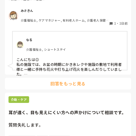
お盆
食事
家族
を毎年設けていました。それ以外は、食事内容が変わる、家
族が面会に来る…などでした。お盆まであと少しです。何か
みさきん
していることがあればぜひシェアよろしくお願いします。
介護福祉士, ケアマネジャー, 有料老人ホーム, 介護老人保健施
1
・
1日前
設, グループホーム, 病院
なる
介護福祉士, ショートステイ
こんにちは😊

私の施設では、お盆の時期にかき氷レクや施設の敷地で利用者
様と一緒に手持ち花火や打ち上げ花火を楽しんだりしていまし
た。

みさきんさんの住職さんを呼んでご焼香できる機会があるのは
回答をもっと見る
利用者様にとっても良い経験にもなりますね！
介助・ケア
耳が遠く、目も見えにくい方への声かけについて相談です。
質問失礼します。
