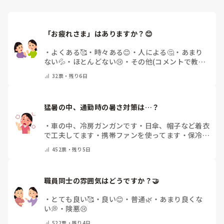
「お疲れさま」はありますか？😊
・
よくある🥰
・
時々ある😊
・
人による🤔
・
あまり
ない💦
・
ほとんどない😢
・
その他(コメントで教え
てください)
32
票・
残り6日
猛暑の中、通勤時の暑さ対策は…？
・
車の中、冷房ガンガンです
・
日傘、帽子など着衣
で工夫してます
・
携帯ファンを使ってます
・
保冷剤
を持ち運んでいます
・
特に暑さ対策はしていませ
452
票・
残り5日
ん
・
その他（コメントで教えて下さい）
職員同士の雰囲気はどうですか？🤝
・
とても良い🥰
・
良い😊
・
普通🌿
・
あまり良くな
い💭
・
険悪😢
522
票・
残り4日