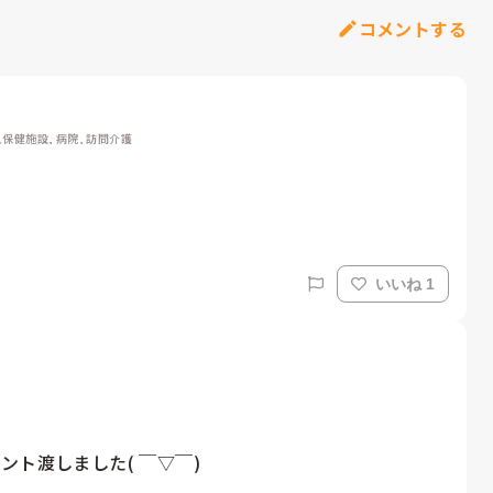
コメントする
保健施設, 病院, 訪問介護
いいね 1
ト渡しました( ￣▽￣)