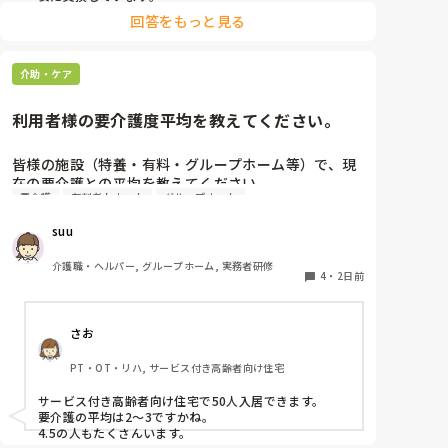
ただ、施設柄お元気な方も多く、ある程度自立されてい
回答をもっと見る
る方に関してはご本人のペースにお任せしています。

また、中には経済的な理由で頻繁な購入が難しい方もい
介助・ケア
らっしゃるため、状態を見つつ交換間隔を少し長めにす
るなど、個別の事情に合わせて柔軟に対応しています。

利用者様の要介護度平均を教えてください。
他の施設での対応も気になりますね。参考になれば幸い
です。
皆様の施設（特養・有料・グループホーム等）で、現
在の要介護との平均を教えてください。

要介護
有料老人ホーム
グループホーム
できましたら、規模を添えて頂ければありがたいで
suu
す。
介護職・ヘルパー, グループホーム, 実務者研修
4
・
2日前
さお
PT・OT・リハ, サービス付き高齢者向け住宅
サービス付き高齢者向け住宅で50人入居できます。

要介護の平均は2〜3ですかね。

4.5の人もたくさんいます。