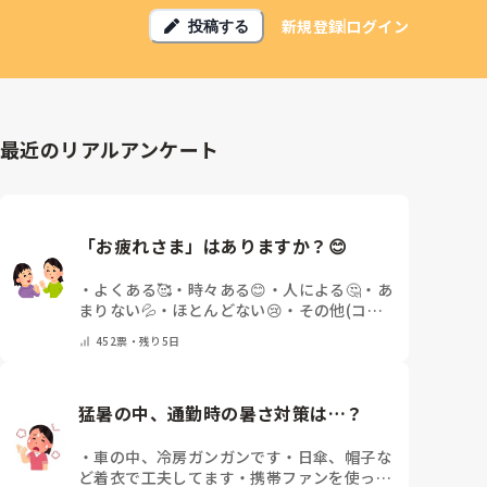
新規登録
ログイン
投稿する
最近のリアルアンケート
「お疲れさま」はありますか？😊
・
よくある🥰
・
時々ある😊
・
人による🤔
・
あ
まりない💦
・
ほとんどない😢
・
その他(コメ
ントで教えてください)
452
票・
残り5日
猛暑の中、通勤時の暑さ対策は…？
・
車の中、冷房ガンガンです
・
日傘、帽子な
ど着衣で工夫してます
・
携帯ファンを使って