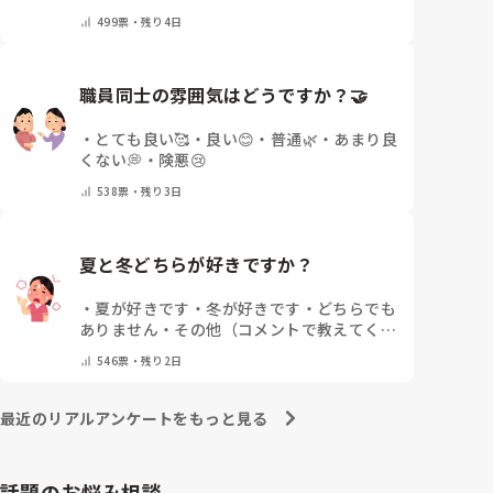
ます
・
保冷剤を持ち運んでいます
・
特に暑さ
499
票・
残り4日
対策はしていません
・
その他（コメントで教
えて下さい）
職員同士の雰囲気はどうですか？🤝
・
とても良い🥰
・
良い😊
・
普通🌿
・
あまり良
くない💭
・
険悪😢
538
票・
残り3日
夏と冬どちらが好きですか？
・
夏が好きです
・
冬が好きです
・
どちらでも
ありません
・
その他（コメントで教えてくだ
さい）
546
票・
残り2日
最近のリアルアンケートをもっと見る
話題のお悩み相談