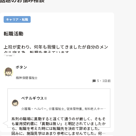
キャリア・転職
転職活動
上司が変わり、何年も我慢してきましたが自分のメン
タル守る為、転職を考えています。

転職
納得できる仕事に出会うまでの間

①今の所で我慢する

ボタン
②系列の他職場に移動する

皆さんならどうしますか？

精神保健福祉士
5
・
1日前
ベテルギウスⅡ
介護職・ヘルパー, 介護福祉士, 従来型特養, 有料老人ホー
ム, サービス付き高齢者向け住宅, デイサービス, 初任者研
修, 実務者研修, ユニット型特養
系列の職場に異動すると遠くて通うのが厳しく、そもそ
も雇用契約書に「異動は無い」と明記されていましたか
ら、転職を考えた時には転職先を決めて辞めました。

因みに、施設見学はあまり参考にしませんでした。何故