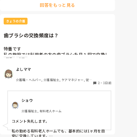
なら、短時間でほんの一部分しか見させてくれないので
回答をもっと見る
良し悪しは判断出来ないからです。職場の人間関係は働
いてみないと分かりません。
きょうの介護
歯ブラシの交換頻度は？
特養です

私の施設では利用者の方の歯ブラシを月１回で交換し
特養
ケア
ています、みなさんのところはどれくらいの頻度で交
換されていますか？
よしママ
介護職・ヘルパー, 介護福祉士, ケアマネジャー, 従来
2
・
1日前
型特養
ショウ
介護福祉士, 有料老人ホーム
コメント失礼します。

私の勤める有料老人ホームでも、基本的には1ヶ月を目
安に交換しています。
