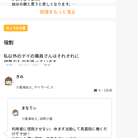
自分の親と思うと悲しくなります。

フルーツや温野菜とかならまだ良いでしょうけど。嚥下
回答をもっと見る
状態はどうなんでしょうか？とろみつけてたりするのを
手づかみは抵抗がありますね。
きょうの介護
役割
私以外のデイの職員さんはそれぞれに

得意なものを持っています。

自信
デイサービス
職員
裁縫や手作業など。

きみ
介助で言えば、要領よく動けたりと。

介護福祉士, デイサービス
今の私を振り返ってみたら…何も持っていないことが
6
・
1日前
虚しくなってきました…

まなてぃ
利用者からは「素直に話聞いてくれる」・「言いやす
い・頼みやすい」

介護福祉士, 訪問介護
って言われます。

利用者に怪我させない、休まず出勤して真面目に働くだ
職員から見ての私は？って考えたら答えられる自信が
けで十分！

ないです…
