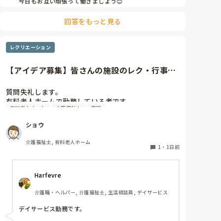
今日もお互い頑張って働きましょう😊
やだな、この自暴自棄…
回答をもっと見る
レクリエーション
【アイデア募集】皆さんの施設のレク・行事の
内容や頻度を教えてください
質問失礼します。

有料老人ホームで勤務している者です。

有料老人ホーム
介護福祉士
施設
他の施設様では、どのようなレクリエーションや行事
ショウ
を、どのくらいの頻度で行っているのか参考にさせて
いただきたく質問いたしました。

介護福祉士, 有料老人ホーム
うちの施設では現在、以下のような取り組みを行って
1
・
1日前
います。

Harfevre
毎月：「カフェ」と称して少し豪華なおやつとコーヒ
ー・緑茶等の提供、カレンダー作り

介護職・ヘルパー, 介護福祉士, 生活相談員, デイサービス
隔月： ランチのテイクアウトイベント

デイサービス勤務です。
