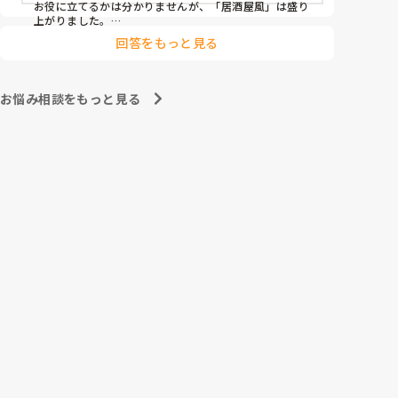
その他： 季節ごとの定期的な行事(運動会や七夕など)

お役に立てるかは分かりませんが、「居酒屋風」は盛り
上がりました。

ノンアルコール飲料に枝豆などのおつまみ、カラオケで
今の内容も喜ばれているのですが、最近少しマンネリ
回答をもっと見る
デュエットしたり…

化してきたなと感じており、新しく喜ばれるようなア
アルコールが入ってないのに「酔っちゃった」と雰囲気
イデアを探しています。

に呑まれてなのか、ほんのり顔が赤くなる方もいらっし
企画の参考にさせていただきたいため、「うちは毎月
ゃいました。

お悩み相談をもっと見る
こんなイベントをしている」「年〇回、こんな大型行
参考になれば幸いです。

事がある」「マンネリ打破にこれが盛り上がった！」
あとは、寄せ植え(鉢にいくつかの苗を植える)やビンゴ
など、皆さんの施設のリアルな内容やおすすめのレク
をぜひ教えていただけると嬉しいです。

どうぞよろしくお願いいたします。