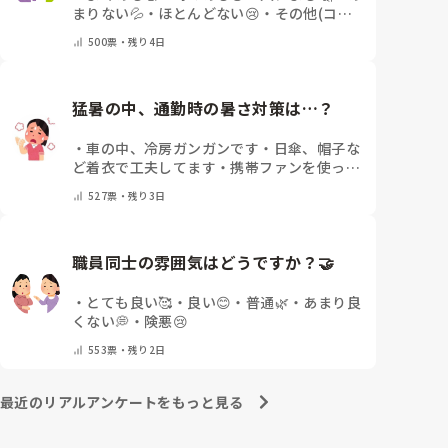
まりない💦
・
ほとんどない😢
・
その他(コメ
ントで教えてください)
500
票・
残り4日
猛暑の中、通勤時の暑さ対策は…？
・
車の中、冷房ガンガンです
・
日傘、帽子な
ど着衣で工夫してます
・
携帯ファンを使って
ます
・
保冷剤を持ち運んでいます
・
特に暑さ
527
票・
残り3日
対策はしていません
・
その他（コメントで教
えて下さい）
職員同士の雰囲気はどうですか？🤝
・
とても良い🥰
・
良い😊
・
普通🌿
・
あまり良
くない💭
・
険悪😢
553
票・
残り2日
最近のリアルアンケートをもっと見る