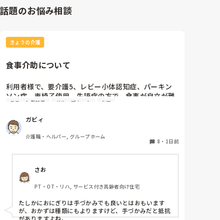
話題のお悩み相談
きょうの介護
食事介助について
利用者様で、要介護5、レビー小体認知症、パーキン
ソン病、車椅子使用、失語症の方で、食事が自立が難
ユニット型特養
グループホーム
ケア
しくなって来ました。ご飯を、おにぎりにして、ご自
分で手づかみで食べてもらおうと、幼児が食べるくら
ガビィ
いのおにぎりにしてます。食べられる時とスプーンを
使っても難しい時があります。おかずも、おにぎり同
介護職・ヘルパー, グループホーム
様、手づかみでたべてもらってる時があるのですが、
8
・
1日前
難しい時は、職員が介助しています。ご飯は、おにぎ
りで手づかみでもいいのかなと思いますが、おかずの
さお
手づかみは、どうかなと思うのですが、皆さんはどう
思われますか？私は、自分の母親が手づかみで食べて
PT・OT・リハ, サービス付き高齢者向け住宅
るのを見たら、悲しくなります…職員さん、介助して
下さいと思ってしまいます…
たしかにおにぎりは手づかみでも良いとはおもいます
が、おかずは種類にもよりますけど、手づかみだと抵抗
がありますよね。
