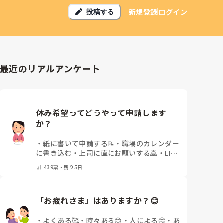
新規登録
ログイン
投稿する
最近のリアルアンケート
休み希望ってどうやって申請します
か？
・
紙に書いて申請する📝
・
職場のカレンダー
に書き込む
・
上司に直にお願いする🙇
・
LINE
や電話などで申請する
・
その他（コメントで
439
票・
残り5日
教えてください）
「お疲れさま」はありますか？😊
・
よくある🥰
・
時々ある😊
・
人による🤔
・
あ