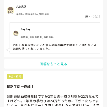
かつかないことを知りびっくりしました。

月の合計が15分単位の薬局はありますが、毎日数分だけ残業
丸奈良漬
しても全部切られてしまい、これは違法かと思いますが、転
薬剤師, 認定薬剤師, 調剤薬局
職したてで上司に訴える勇気もありません。

4
・
10/11
パートの身としては切実です。

毎日15分単位でしかつかない残業は、割と今でもあるのでし
かなかな
ょうか？
薬剤師, 認定薬剤師, 調剤薬局
わたしが以前働いていた個人の調剤薬局では30分に満たない分
は切り捨てられていました。
回答をもっと見る
お金・給料
貧乏生活一直線！
調剤薬局勤務薬剤師ですが2年目の手取り月収が22万なんで
すけど〜。1年目の手取りは24万だったのに下がったんです
けど〜。ちなみにボーナス無しの会社なんですけど〜。５年