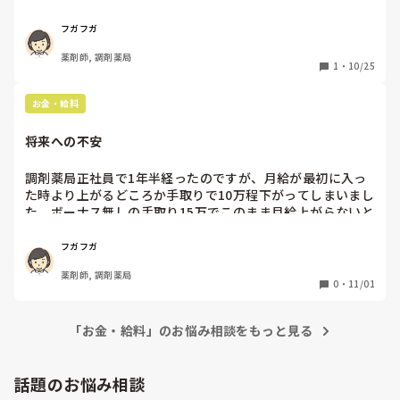
間手取り変わらないらしいんですけど〜。働けば働くほど年
取り税金とられるんですけど〜。将来貧乏確定なんですけ
フガフガ
ど〜。
薬剤師, 調剤薬局
1
・
10/25
お金・給料
将来への不安
調剤薬局正社員で1年半経ったのですが、月給が最初に入っ
た時より上がるどころか手取りで10万程下がってしまいまし
た。ボーナス無しの手取り15万でこのまま月給上がらないと
して生きていけると思いますか？
フガフガ
薬剤師, 調剤薬局
0
・
11/01
「お金・給料」のお悩み相談をもっと見る
話題のお悩み相談