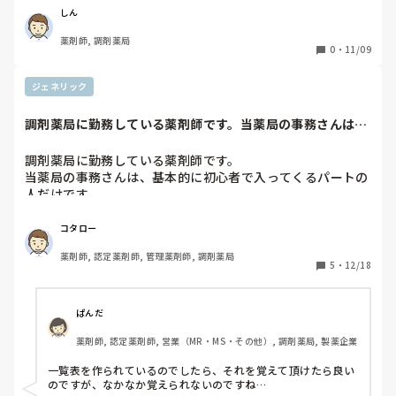
しん
薬剤師, 調剤薬局
0
・
11/09
ジェネリック
調剤薬局に勤務している薬剤師です。当薬局の事務さんは、
基本的に初心者で...
調剤薬局に勤務している薬剤師です。

当薬局の事務さんは、基本的に初心者で入ってくるパートの
人だけです。

年齢的（４０代）なこともあるのかも知れま

せんが、ジェネリックと先発そして一般名との繋がりがなか
コタロー
なか理解できずに困っています。

薬剤師, 認定薬剤師, 管理薬剤師, 調剤薬局
先日は、患者さんが、医師から今回なくなった薬品名を先発
5
・
12/18
品名で言われて、そのことを事務さんに伝えたところ、前回
ジェネリックで出していたものだと気付かずにトンチンカン
な受け答えをしていました

ぱんだ
一応、一覧表など作って渡しているのですがなかなかうまく
薬剤師, 認定薬剤師, 営業（MR・MS・その他）, 調剤薬局, 製薬企業
いきません。

何かいい方法があったら教えて下さい。

一覧表を作られているのでしたら、それを覚えて頂けたら良い
よろしくお願いします。
のですが、なかなか覚えられないのですね…
