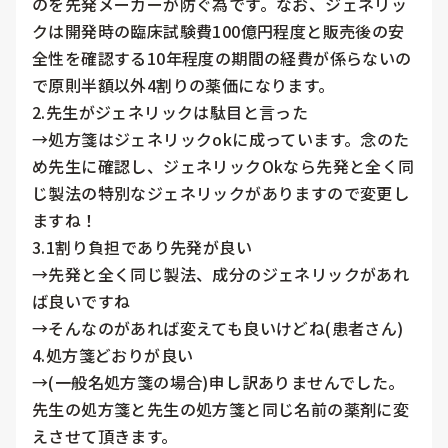
のを先発メーカーが防ぐ為です。なお、ジェネリッ
クは開発時の臨床試験費100億円程度と販売後の安
全性を確認する10年程度の期間の経費が係らないの
で原則半額以外4割りの薬価になります。

2.先生がジェネリックは駄目と言った

→処方箋はジェネリックokに成っています。念のた
め先生に確認し、ジェネリックOkなら先発と全く同
じ製法の特別なジェネリックがありますので変更し
ますね！

3.1割り負担であり先発が良い

→先発と全く同じ製法、成分のジェネリックがあれ
ば良いですね

→そんなのがあれば変えても良いけどね(患者さん)

4.処方箋どおりが良い

→(一般名処方箋の場合)申し訳ありませんでした。
先生の処方箋と先生の処方箋と同じ名前の薬剤に変
えさせて頂きます。