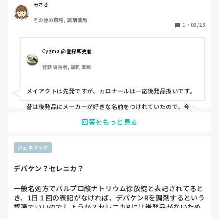
【般】がついたのは、先発にも後発にもできる事は分かりま
みさき
す。

その他の職種, 調剤薬局
カロナール＝【般】アセトアミノフェン「日医工」

1
・
03/23
カロナールはメーカー名がないから先発ではないんでしょう
か？

先発とそうではない薬の区別は覚えるしかないですか？

Cygma @登録販売者
昔は先発後発という概念がなく、カロナールはカロナールと
登録販売者, 調剤薬局
１つしか存在しなかったためメーカーをつけてなかった。
で、どこかの会社がアセトという新しい名前を付けて他の会
社も同じ有効成分の薬を出したが分かりやすいように成分名
メイアクトは先発ですが、カロナールは一応後発品扱いです。

の後にメーカー名つけるという形に現代はしている。

昔は後発品にメーカーが好きな名前をつけれていたので、今の
ように成分名でなくても後発品なものが多数存在します。た
回答をもっと見る
だ、そのような後発品は徐々に「成分名＋メーカー」に名称変
更しています。

例えば、ロキソプロフェン「OHA」は昔はロブ錠という名前で
した。

ジェネリック
逆に、メーカー名がついていても、後発品でないものもありま
す。白色ワセリンや亜鉛華軟膏、塩化ナトリウムなどがそうで
デパケン？セレニカ？
す。

どれが先発品か後発品か、そして変更調剤して大丈夫かという
一般名処方でバルプロ酸ナトリウム徐放錠と表記されてると
のは、覚えていくしかないのかなあと思います。

き、1日１回の表記がなければ、デパケンRを調剤するという
認識でいいのでしょうか？セレニカRには後発品がないため
長くなってしまいましたが、みさきさんの疑問が解決できれば
一般名ならデパケンRしかないという認識なのでしょうか？
幸いです。