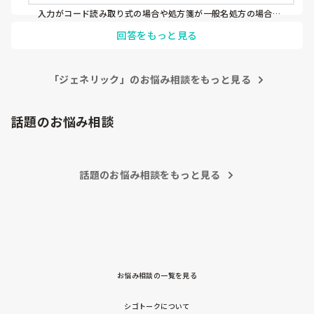
入力がコード読み取り式の場合や処方箋が一般名処方の場合難
しいですが、

回答をもっと見る
手入力の場合、まず先発名入力してそこから後発品を選ぶので
意識しやすいような気もします。

また箱につける輪ゴムなどに〇〇のジェネリックと書いたタグ
をくっつけて、納品の際に意識してもらうとかでしょうか…

「ジェネリック」のお悩み相談をもっと見る
色々考えましたが、やはり既にされている一覧表を覚えてもら
うのが一番いいように思います。
話題のお悩み相談
話題のお悩み相談をもっと見る
お悩み相談の一覧を見る
シゴトークについて