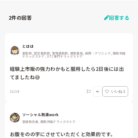
2
件の回答
回答する
とほほ
薬剤師, 認定薬剤師, 管理薬剤師, 調剤薬局, 病院・クリニック, 調剤併設
ドラッグストア, OTC専門ドラッグストア
経験上市販の強力わかもと服用したら2日後には出
てましたね😅
12/16
いいね 1
ソーシャル熱湯work
登録販売者, 調剤併設ドラッグストア
お腹をのの字にさせていただくと効果的です。