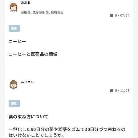
く　　　取り寄せになる。

あああ
患者さんに伝えたところ、「取り寄せなら、在庫ない薬は削
薬剤師, 認定薬剤師, 調剤薬局
除してほしい。」と言われる。

0
・
07/04
Drに伝えたところ、「治療が最大限発揮できないかもしれな
いが、患者が了承するなら、削除していい。」との返答。

調剤
薬剤師の立場から、どのようにするのが正解なのでしょう
か？質問わかりにくくてすみません！
コーヒー
ありさん
0
・
11/05
調剤
薬の束ね方について
一包化した90日分の薬や粉薬をゴムで30日分づつ束ねるの