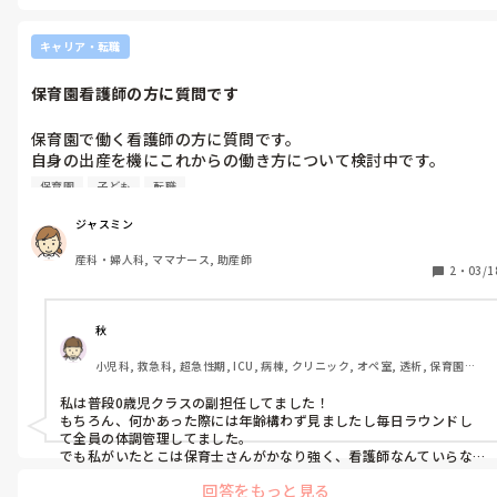
ジャスミンさんは着圧ソックスは使用されていますか？

あとはフォームローラーで足ゴロゴロとかですかね☺️
キャリア・転職
保育園看護師の方に質問です
保育園で働く看護師の方に質問です。

自身の出産を機にこれからの働き方について検討中です。

保育園
子ども
転職
その中で保育園看護師にも興味があるのですが、実際どのような
ことをしているのか教えていただきたいです。

ジャスミン
怪我や発熱時の対応は思いつくのですが、他に普段のケアや園内
産科・婦人科, ママナース, 助産師
の感染対策などもされているのか、気になっています。
2
・
03/1
秋
小児科, 救急科, 超急性期, ICU, 病棟, クリニック, オペ室, 透析, 保育園・
学校
私は普段0歳児クラスの副担任してました！

もちろん、何かあった際には年齢構わず見ましたし毎日ラウンドし
て全員の体調管理してました。

でも私がいたとこは保育士さんがかなり強く、看護師なんていらな
い、掃除でもしてろ等暴言を受け、体調不良の子供がいても報告あげ
回答をもっと見る
てもらえないなどが続いてブチギレて辞めました！
