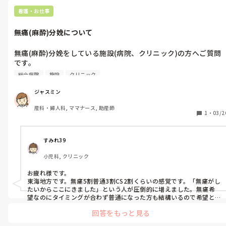
またクリニックで無料の無痛分娩の説明会が定期的に開催されてそ
ちらも自由に参加可能でした。

看護・お仕事
無痛に関しては訴訟もいくつか抱えていたこともあり医師たちも説
明は特に慎重に行なっていた様子です。助産師は人によりますが無痛
無痛(麻酔)分娩について
分娩より自然分娩推進派の方が多かったので自ら進んで説明やおす
すめする方もいませんでした。
無痛(麻酔)分娩をしている施設(病院、クリニック)の方へご質問
です。

総合病院
施設
クリニック
無痛分娩をされる方の割合はどのくらいですか？

総合病院での無痛分娩を開始するのですが、されている施設での
ジャスミン
割合が知りたいです。

産科・婦人科, ママナース, 助産師
できれば地域(関東、関西)と無痛を始めて何年かも教えてくださ
1
・
03/2
い。
すみれ39
小児科, クリニック
お疲れ様です。

東海地方です。無痛5割普通3割CS2割くらいの感覚です。「無痛がし
たいからここにきました」という人が圧倒的に増えました。無痛希
望なのにタイミングが合わず普通になった方も結構いるので希望と
しては6:2くらいかもしれません。
回答をもっと見る