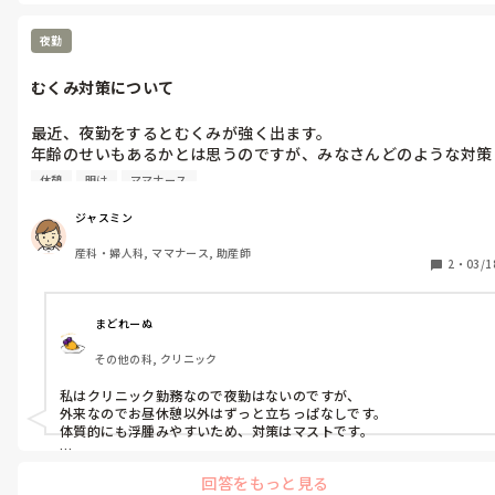
夜勤
むくみ対策について
最近、夜勤をするとむくみが強く出ます。

年齢のせいもあるかとは思うのですが、みなさんどのような対策
をされていますか？

休憩
明け
ママナース
・レッグウォーマーで足を温める

ジャスミン
・合間にストレッチをする

産科・婦人科, ママナース, 助産師
・休憩中、足を上げる

2
・
03/1
くらいはしているのですが、他にできることがあればと思い質問
しました。
まどれーぬ
その他の科, クリニック
私はクリニック勤務なので夜勤はないのですが、

外来なのでお昼休憩以外はずっと立ちっぱなしです。

体質的にも浮腫みやすいため、対策はマストです。

私は仕事の日は常に着圧ソックスを履いていて、

回答をもっと見る
それで十分緩和できています。
