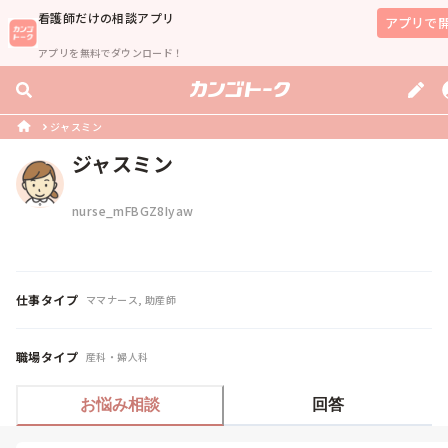
看護師
だけの相談アプリ
アプリで
アプリを無料でダウンロード！
ジャスミン
ジャスミン
nurse_mFBGZ8Iyaw
仕事タイプ
ママナース, 助産師
職場タイプ
産科・婦人科
お悩み相談
回答