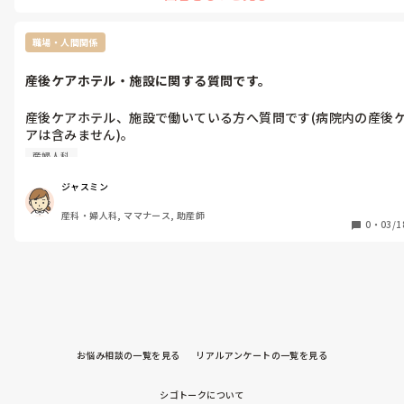
いいとこはあると思うので前の看護師の辞めた理由や若手の離職率
など注意した方がいいと思います！
職場・人間関係
産後ケアホテル・施設に関する質問です。
産後ケアホテル、施設で働いている方へ質問です(病院内の産後
アは含みません)。

助産師の他にどのような職種の方が働いていますか？また、どの
産婦人科
ように業務分担されていますか？

もし可能なら、働いている都道府県も教えてくださると嬉しいで
ジャスミン
す。

産科・婦人科, ママナース, 助産師
0
・
03/1
首都圏2ヶ所の産後ケアホテルで働いた経験があるのですが、勤
務に必ず助産師1人以上はいる施設だったのですが、他施設では
お悩み相談の一覧を見る
リアルアンケートの一覧を見る
シゴトークについて