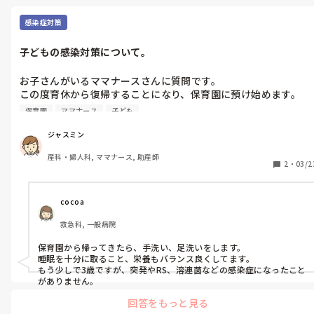
体がバッキバキになりました。笑
感染症対策
子どもの感染対策について。
お子さんがいるママナースさんに質問です。

この度育休から復帰することになり、保育園に預け始めます。

それにあたり、子どもの体調不良での呼び出しが気掛かりです。
保育園
ママナース
子ども
できるだけ家でも対策をして、呼び出しを少なく、しっかり働き
たいと思っています。

ジャスミン
みなさん、家でどのような工夫をされていますか？

産科・婦人科, ママナース, 助産師
ぜひ、みなさんの工夫を真似させてください🙏
2
・
03/2
cocoa
救急科, 一般病院
保育園から帰ってきたら、手洗い、足洗いをします。

睡眠を十分に取ること、栄養もバランス良くしてます。

もう少しで3歳ですが、突発やRS、溶連菌などの感染症になったこと
がありません。
回答をもっと見る