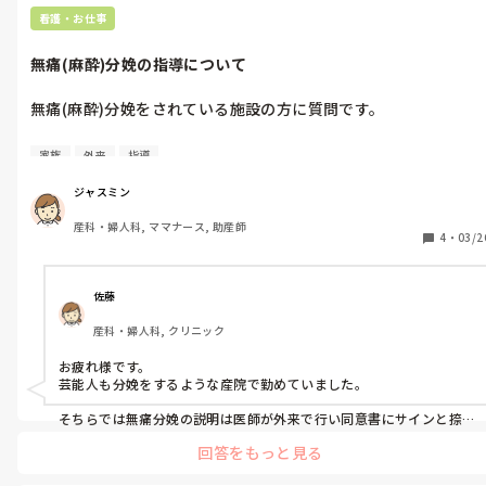
看護・お仕事
無痛(麻酔)分娩の指導について
無痛(麻酔)分娩をされている施設の方に質問です。

希望されている妊婦さんや家族への説明はどのようにされていま
家族
外来
指導
すか？

・無痛分娩用の両親教室で医師や助産師が話す

ジャスミン
・パンフレットを用いて外来で医師や助産師が話す

産科・婦人科, ママナース, 助産師
・動画を見てもらう

4
・
03/2
等あると思うのですが、皆さんの施設はどのように指導されてい
ますか？

佐藤
産科・婦人科, クリニック
先日、SNSで動画を見てきてもらう、だときちんと見てない妊婦
さんもいて、分娩時に揉めた？といつ投稿を見かけました。

お疲れ様です。

今後の運用などに関わるので、どのようにされている施設が多い
芸能人も分娩をするような産院で勤めていました。

のか気になりました。
そちらでは無痛分娩の説明は医師が外来で行い同意書にサインと捺
印をもらっており助産師がリスクの説明等をすることはありません
回答をもっと見る
でした。
