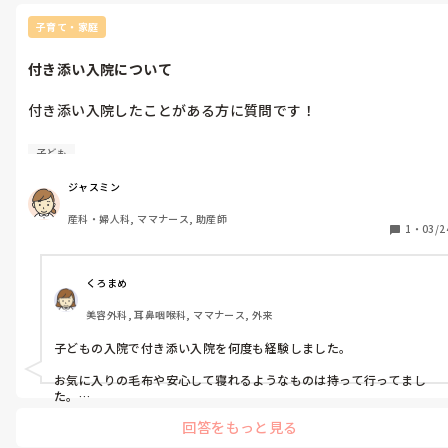
子育て・家庭
付き添い入院について
付き添い入院したことがある方に質問です！

4月半ばに1歳9ヶ月の子どもの手術のため、2泊3日の付き添い入
子ども
院をすることになりました。

出産以外で入院したことがないので、何かあった方が便利なもの
ジャスミン
や工夫がありますでしょうか？

産科・婦人科, ママナース, 助産師
2泊3日ですが、術日の絶食や環境の変化があるのが心配です。
1
・
03/2
くろまめ
美容外科, 耳鼻咽喉科, ママナース, 外来
子どもの入院で付き添い入院を何度も経験しました。

お気に入りの毛布や安心して寝れるようなものは持って行ってまし
た。

自分のもので言うと…枕ですね。笑

回答をもっと見る
私の入院した病院は、子どものベッドに親も寝るかんじだったので

枕も布団も1セット。
