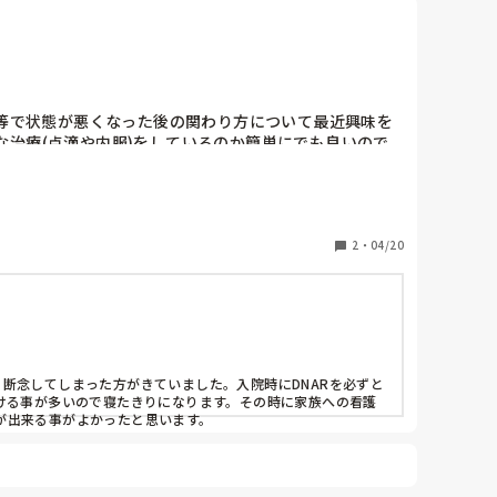
症等で状態が悪くなった後の関わり方について最近興味を
治療(点滴や内服)をしているのか簡単にでも良いので
、勉強しておいた方がいい疾患や看護技術等も教えてい
2
・
04/20
断念してしまった方がきていました。入院時にDNARを必ずと
ける事が多いので寝たきりになります。その時に家族への看護
出来る事がよかったと思います。
