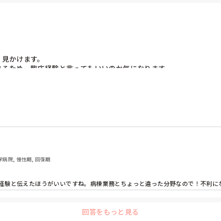
て良いことかなと思ってます

、

うと思います！

見かけます。

るため、臨床経験と言ってもいいのか気になります。

うか？また、透析以外の転職の際不利になるものでしょうか？
学病院, 慢性期, 回復期
経験と伝えたほうがいいですね。病棟業務とちょっと違った分野なので！不利に
回答をもっと見る