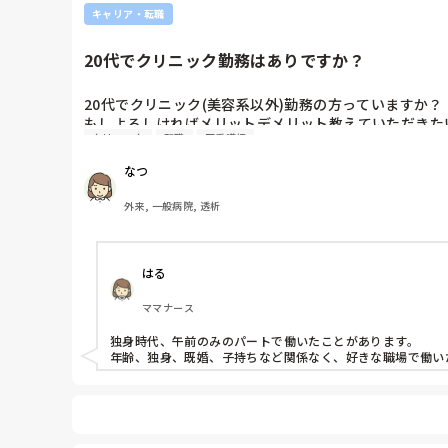
キャリア・転職
20代でクリニック勤務はありですか？
20代でクリニック(美容系以外)勤務の方っていますか？

もしよろしければメリットデメリット教えていただきたい
クリニック
転職
正看護師
夜勤なしの部署で働いてますが、総合病院なので異動が
今後と結婚や出産などのライフステージを考えるとクリ
なつ
特にどの分野の看護を極めたいなどの思いは今はないの
すが、考えが甘いでしょうか💦
外来, 一般病院, 透析
はる
ママナース
独身時代、午前のみのパートで働いたことがあります。

年齢、独身、既婚、子持ちなど関係なく、好きな職場で働い