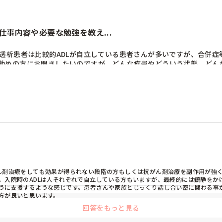
事内容や必要な勉強を教え...
。透析患者は比較的ADLが自立している患者さんが多いですが、合併
勤めの方にお聞きしたいのですが、どんな疾患やどういう状態、どんな
れば知りたいです。今後転職する予定なので参考にしたいです。また
ん剤治療をしても効果が得られない段階の方もしくは抗がん剤治療を副作用が強く
。入院時のADLは人それぞれで自立している方もいますが、最終的には鎮静をか
うに支援するような感じです。患者さんや家族とじっくり話し合い密に関わる事が
方が良いと思います。
回答をもっと見る