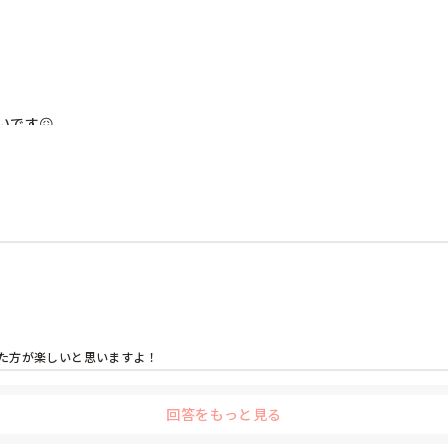
です😖

あり、できれば夜勤をしたくないです。

ニックでいいのか迷っています。

でクリニックでもいいのかなと最近思い始めました。給料は減っても
た方が楽しいと思いますよ！
回答をもっと見る