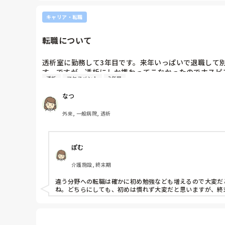
キャリア・転職
転職について
透析室に勤務して3年目です。来年いっぱいで退職して
す。ですが、透析にしか携わってこなかったのでホスピ
透析
アセスメント
3年目
います。
なつ
外来, 一般病院, 透析
ぽむ
介護施設, 終末期
違う分野への転職は確かに初め勉強なども増えるので大変だ
ね。どちらにしても、初めは慣れず大変だと思いますが、終