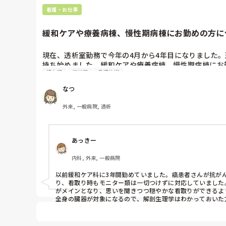
看護・お仕事
緩和ケアや療養病棟、慢性期病棟にお勤めの方に仕
現在、透析室勤務で今年の4月から4年目になりました
持ち始めました。緩和ケアや療養病棟、慢性期病棟にお
終末期
慢性期
看護技術
教えていただきたいです。またやりがい等の経験談もあ
ただけると幸いです。
なつ
外来, 一般病院, 透析
あっきー
内科, 外来, 一般病院
以前緩和ケア科に3年間勤めていました。癌患者さんが抗が
り、看取り時もモニター類は一切つけずに対応していました
がメインとなり、思いを聞きつつ穏やかな看取りができるよ
全身の臓器が対象になるので、解剖生理学はわかっておいた