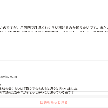
たいのですが、月何回で月収どれくらい稼げるのか知りたいです。また
て1～2年間だけ働こうと思うのですが、メリットデメリットがあれば
いただきたいです。
一般病院, 終末期


本給の倍くらいは手取りでもらえると思うと言われました。

ので辞めた次の年がちょっと怖いなと思っている所です

回答をもっと見る