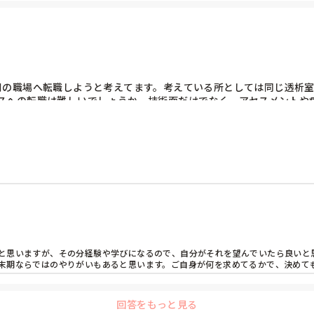
別の職場へ転職しようと考えてます。考えている所としては同じ透析
スへの転職は難しいでしょうか。技術面だけでなく、アセスメントや
と思いますが、その分経験や学びになるので、自分がそれを望んでいたら良いと
末期ならではのやりがいもあると思います。ご自身が何を求めてるかで、決めて
回答をもっと見る