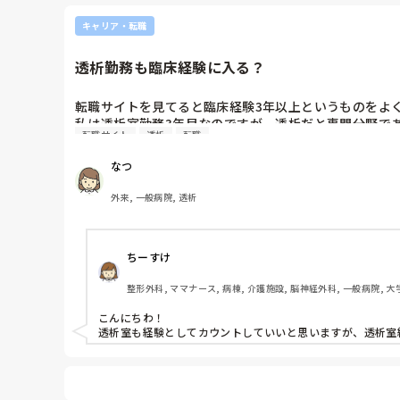
メリットは、日勤のように

キャリア・転職
オペや予定の入院をとる、カンファレンスや委員会に出なく
正社員じゃないならまず委員会とかは関係ないと思いますが、
あと私の場合は病棟なのでどんなところで夜勤するかでまた違
透析勤務も臨床経験に入る？
私の場合急性期なので夜間でも入院くるので忙しいです

転職サイトを見てると臨床経験3年以上というものをよく
私は透析室勤務3年目なのですが、透析だと専門分野であ
転職サイト
透析
転職
透析室勤務でも臨床経験に含んでも大丈夫なものでしょ
なつ
外来, 一般病院, 透析
ちーすけ
整形外科, ママナース, 病棟, 介護施設, 脳神経外科, 一般病院, 大
こんにちわ！

透析室も経験としてカウントしていいと思いますが、透析室