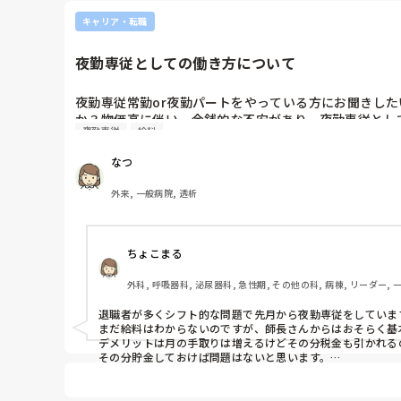
キャリア・転職
夜勤専従としての働き方について
夜勤専従常勤or夜勤パートをやっている方にお聞きし
か？物価高に伴い、金銭的な不安があり、夜勤専従とし
夜勤専従
給料
しかないため、正直厳しいと思っておりますが、教えて
なつ
外来, 一般病院, 透析
ちょこまる
外科, 呼吸器科, 泌尿器科, 急性期, その他の科, 病棟, リーダー, 
退職者が多くシフト的な問題で先月から夜勤専従をしています
まだ給料はわからないのですが、師長さんからはおそらく基
デメリットは月の手取りは増えるけどその分税金も引かれる
その分貯金しておけば問題はないと思います。

あと夕方から翌日の朝までなので

とても疲れます😓
