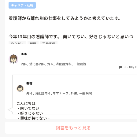
キャリア・転職
看護師から離れ別の仕事をしてみようかと考えています。
今年13年目の看護師です。 向いてない、好きじゃないと思いつ
つ、なんとかここまでやってきました。 仕事は責任を持ってやっ
やりがい
転職
正看護師
ていますが、患者さんに興味が持てなくて辛いなと思う時が時々
あります。

ゆゆ
ある程度の年齢で区切りをつけて、一度看護師から離れてみよう
内科, 消化器内科, 外来, 消化器外科, 一般病院
かなとも考えているのですが、同じような方います
3
・
08/1
薔薇
外科, 消化器内科, ママナース, 外来, 一般病院
こんにちは

・向いてない

・好きじゃない

・興味が持てない

回答をもっと見る
はまさしく私と一緒だなーと思いコメントしてみました。子どもに
お金が必要なので転職はしていないです💦でもたまに私の人生ずっ