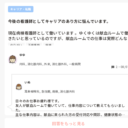
です。笑
キャリア・転職
今後の看護師としてキャリアのあり方に悩んでいます。
現在病棟看護師として働いています 。ゆくゆくは献血ルームで
きたいと思っているのですが、献血ルームでの仕事は実際どんな
感じなのか詳しく教えていただけたらなと思います。そう思った
やりがい
正看護師
病棟
きっかけとしては複雑な人間関係や臨機応変さを求められる業務
の中で仕事をする事に疲れてしまったためです。よろしくお願い
ゆゆ
いたします。
内科, 消化器内科, 外来, 消化器外科, 一般病院
2
・
08/0
いぬ
耳鼻咽喉科, 急性期, 病棟, 消化器外科
日々のお仕事お疲れ様です。

友人が献血ルームで働いていて、仕事内容について教えてもらいまし
た。

主な仕事内容は、献血に来られた方の受付対応や問診、健康状態の
確認、採血、献血後のフォローなどを行っているみたいです。たまに
回答をもっと見る
バスで出向くこともあるみたいで気分転換になるみたいなのでおす