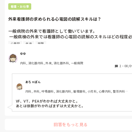
と看護師ってつまんないなーと思っています。
看護・お仕事
外来看護師の求められる心電図の読解スキルは？
一般病院の外来で看護師として働いています。

 一般病棟の外来では看護師の心電図の読解のスキルはどの程度
要でしょうか？ 心電図を取る患者さんはさほど多く（1〜2人／
心電図
外来
病院
日）ありません。看護師に求められる心電図の読解スキルについ
て看護師の方から回答頂けると有り難いです。
ゆゆ
内科, 消化器内科, 外来, 消化器外科, 一般病院
2
・
08/0
あちゃぽん
内科, 外科, 呼吸器科, 消化器内科, 循環器科, 小児科, 心療内科, 整形外科, 
産科・婦人科, 耳鼻咽喉科, 皮膚科, 泌尿器科, リハビリ科, 総合診療科, 救
急科, 超急性期, ICU, CCU, HCU, その他の科, ママナース, 外来, 神経内科, 
VF、VT、PEAがわかれば大丈夫かと。

脳神経外科, NICU, 消化器外科, 一般病院, 慢性期, 回復期, 終末期, オペ室, 
あとは徐脈がわかればまずは大丈夫かと。
透析, 検診・健診
回答をもっと見る