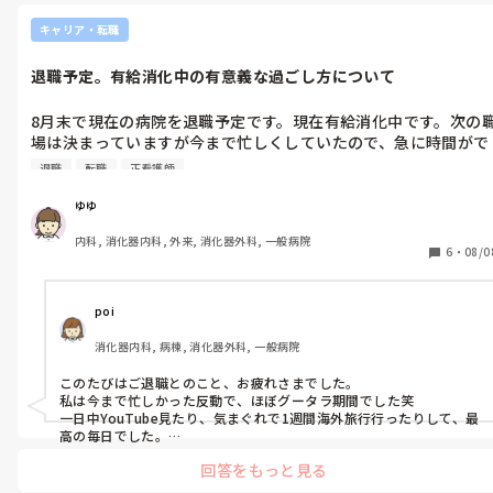
キャリア・転職
退職予定。有給消化中の有意義な過ごし方について
8月末で現在の病院を退職予定です。現在有給消化中です。次の
場は決まっていますが今まで忙しくしていたので、急に時間がで
きて戸惑ったり、焦ったりしていることも事実です。看護師で転
退職
転職
正看護師
職をされた方、次の職場に行くまでの間、何をして過ごされまし
たか？

ゆゆ
 有意義に過ごしたいと思っているので、ご意見いただけるとあり
内科, 消化器内科, 外来, 消化器外科, 一般病院
がたいです。
6
・
08/0
poi
消化器内科, 病棟, 消化器外科, 一般病院
このたびはご退職とのこと、お疲れさまでした。

私は今まで忙しかった反動で、ほぼグータラ期間でした笑

一日中YouTube見たり、気まぐれで1週間海外旅行行ったりして、最
高の毎日でした。

今思えばもっとたくさん海外旅行とか普段行けないようなところに
回答をもっと見る
行くのがいいと思います！

今は転職して3ヶ月目ですが… すでに「ニートに戻りたい病」発症中