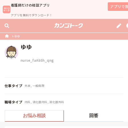
看護師
だけの相談アプリ
アプリで
アプリを無料でダウンロード！
ゆゆ
ゆゆ
nurse_faAbSh_qng
仕事タイプ
外来, 一般病院
職場タイプ
内科, 消化器内科, 消化器外科
お悩み相談
回答