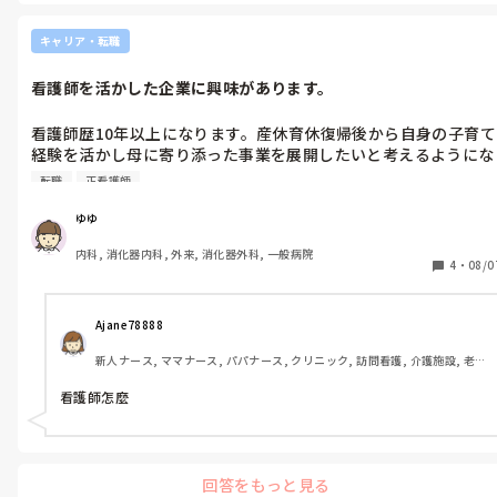
すめされました！
キャリア・転職
看護師を活かした企業に興味があります。
看護師歴10年以上になります。産休育休復帰後から自身の子育て
経験を活かし母に寄り添った事業を展開したいと考えるようにな
りました。例えば託児ルームの開設や産後の母を対象にしたカフ
転職
正看護師
ェを開設したり考えています。そんな起業ができたらと考えてい
るのですが無謀でしょうか？
ゆゆ
内科, 消化器内科, 外来, 消化器外科, 一般病院
4
・
08/0
Ajane78888 
新人ナース, ママナース, パパナース, クリニック, 訪問看護, 介護施設, 老
健施設, 離職中, 保健師, リーダー, 保育園・学校, 派遣, 小規模多機能, 看護
多機能, 助産師
看護師怎麼
回答をもっと見る