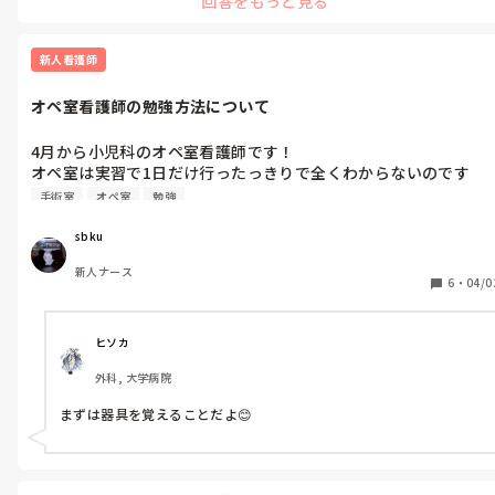
回答をもっと見る
離れているからって別れる必要は別にないのですし、しばらく遠距
離恋愛を続けるというのではダメなのでしょうか⁇
新人看護師
オペ室看護師の勉強方法について
4月から小児科のオペ室看護師です！

オペ室は実習で1日だけ行ったっきりで全くわからないのです
が、オペ室看護師が勉強すべきことを教えて欲しいです！
手術室
オペ室
勉強
sbku
新人ナース
6
・
04/0
ヒソカ
外科, 大学病院
まずは器具を覚えることだよ😊