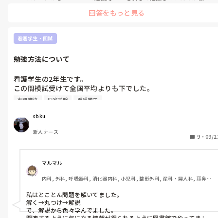
しいです。

回答をもっと見る
あとはYouTubeでも国試の対策動画があるので見てみてください
ね。

今から買うならノートパソコンより、タブレットの方が直接手書き
看護学生・国試
ができてやりやすいように思います！タブレットでもキーボードを
外付けすればパソコンのように使えるものもあります。持ち運びも便
勉強方法について
利です。
看護学生の2年生です。

この間模試受けて全国平均よりも下でした。

色々な勉強法動画で見るんですけど、しっくりくる勉強法がなく
専門学校
国家試験
看護学生
て、、

今は間違えた問題の分からなかった言葉、間違って覚えたことを
sbku
ルーズリーフに書き出す方法をしていますが、正直無駄なのかな
新人ナース
って思っちゃってます、、

9
・
09/2
みなさんはどうやって勉強してますか？

教えてください🙇‍♂️
マルマル
内科, 外科, 呼吸器科, 消化器内科, 小児科, 整形外科, 産科・婦人科, 耳鼻咽
喉科, 皮膚科, 泌尿器科, リハビリ科, 救急科, 急性期, 超急性期, ICU, CCU, 
HCU, プリセプター, 病棟, リーダー, 神経内科, 脳神経外科, GCU, 消化器
私はとことん問題を解いてました。

外科, 一般病院, 大学病院, 慢性期, 終末期, オペ室
解く→丸つけ→解説

で、解説から色々学んでました。

関連するように気になる情報が得られるように図書館でやってまし