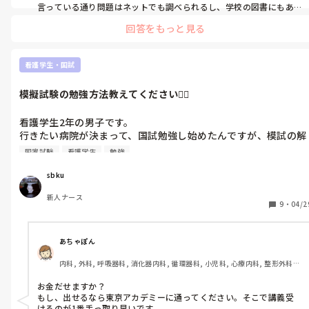
言っている通り問題はネットでも調べられるし、学校の図書にもあ
りますしね。

回答をもっと見る
最新情報は、雑誌とか東アカなどの外部でチェックしましょう。

看護学生・国試
模擬試験の勉強方法教えてください🙇‍♂️
看護学生2年の男子です。

行きたい病院が決まって、国試勉強し始めたんですが、模試の解
き直しってどうすればいいんですか😭

国家試験
看護学生
勉強
部活や、バカばっかしてて勉強なんて全然してこなかったので先
輩や、一緒に勉強してる人勉強方法教えてください！🙇‍♂️

sbku
ほんとになにも分からないので細かく教えていただけると嬉しい
新人ナース
です！
9
・
04/2
あちゃぽん
内科, 外科, 呼吸器科, 消化器内科, 循環器科, 小児科, 心療内科, 整形外科, 
産科・婦人科, 耳鼻咽喉科, 皮膚科, 泌尿器科, リハビリ科, 総合診療科, 救
急科, 超急性期, ICU, CCU, HCU, その他の科, ママナース, 外来, 神経内科, 
お金だせますか？

脳神経外科, NICU, 消化器外科, 一般病院, 慢性期, 回復期, 終末期, オペ室, 
もし、出せるなら東京アカデミーに通ってください。そこで講義受
透析, 検診・健診
けるのが1番手っ取り早いです。