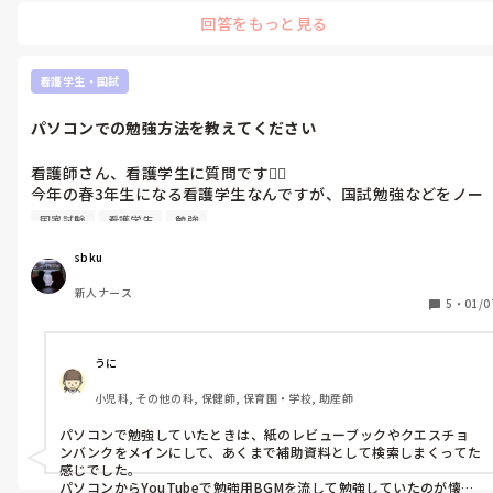
でしか得られない学びや学生さんとだから築ける関係性があるので
回答をもっと見る
ぜひ楽しんでいただけらと思います。
看護学生・国試
パソコンでの勉強方法を教えてください
看護師さん、看護学生に質問です🙇‍♂️

今年の春3年生になる看護学生なんですが、国試勉強などをノー
トパソコンでしたいと考えています。パソコンで勉強してる方、
国家試験
看護学生
勉強
どんな機種、アプリを教えて欲しいです！

よろしくお願いします。
sbku
新人ナース
5
・
01/0
うに
小児科, その他の科, 保健師, 保育園・学校, 助産師
パソコンで勉強していたときは、紙のレビューブックやクエスチョ
ンバンクをメインにして、あくまで補助資料として検索しまくってた
感じでした。

パソコンからYouTubeで勉強用BGMを流して勉強していたのが懐か