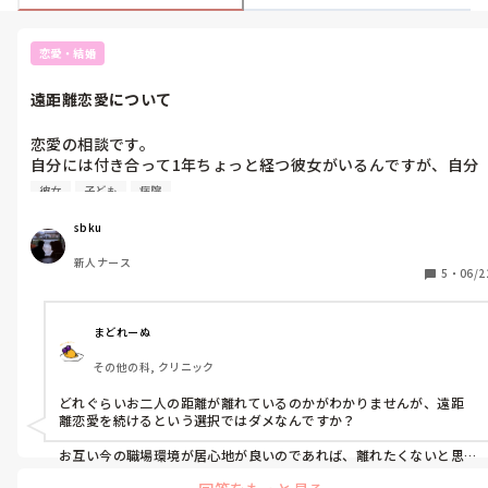
恋愛・結婚
遠距離恋愛について
恋愛の相談です。

自分には付き合って1年ちょっと経つ彼女がいるんですが、自分
は県外に就職して彼女は私の地元の病院で働いていて現在どっち
彼女
子ども
病院
が行くかという話になっています。

お互い譲れないとこがありでも好きだから別れたくないという状
sbku
況です、、自分たちではもうどうしたらいいか分からなくなった
新人ナース
ので質問させて頂きました。

5
・
06/2
よろしくお願いします。
まどれーぬ
その他の科, クリニック
どれぐらいお二人の距離が離れているのかがわかりませんが、遠距
離恋愛を続けるという選択ではダメなんですか？

お互い今の職場環境が居心地が良いのであれば、離れたくないと思
うのは当然のことだと思います。
