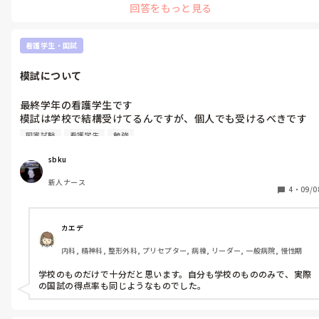
回答をもっと見る
看護学生・国試
模試について
最終学年の看護学生です

模試は学校で結構受けてるんですが、個人でも受けるべきです
か？？

国家試験
看護学生
勉強
点数は模試の会社によってですが、ほぼ合格圏内にはいます。

先輩方よろしくお願いします。
sbku
新人ナース
4
・
09/0
カエデ
内科, 精神科, 整形外科, プリセプター, 病棟, リーダー, 一般病院, 慢性期
学校のものだけで十分だと思います。自分も学校のもののみで、実際
の国試の得点率も同じようなものでした。