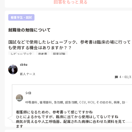
回答をもっと見る
看護学生・国試
就職後の勉強について
国試などで使用したレビューブック、参考書は臨床の場に行って
も使用する機会はありますか？？

学校の教材の方がいいなどありましたら教えてください！
レビューブック
参考書
国家試験
sbku
新人ナース
4
・
01/3
シロ
呼吸器科, 循環器科, 急性期, 超急性期, CCU, HCU, その他の科, 病棟, 訪問
看護, 介護施設, 一般病院, 大学病院, 終末期
看護師になるための、参考書って感じですかね

ひとによるかもですが、臨床に出てから使用はしてないですね

病気が見えるや人工呼吸器、配属された病棟に合わせた資料を見て
ます