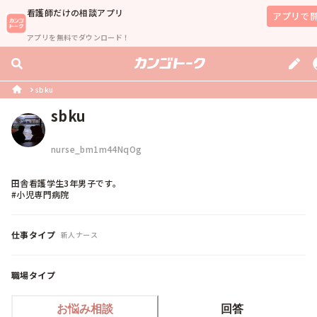
看護師
だけの相談アプリ
アプリで
アプリを無料でダウンロード！
sbku
sbku
nurse_bm1m44NqOg
田舎看護学生3年男子です。

#小児専門病院
仕事タイプ
新人ナース
職場タイプ
お悩み相談
回答