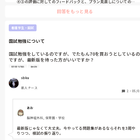
④③の評価に対してのフｨードバックと、プラン見直しについての、
具体的な提案を頂きたいです。というのはどうでしょうか？よかった
回答をもっと見る
ら参考にして下さいね。カンファレンスは、沢山意見が出る事が大
切ですから、自分がどういった意見が欲しいか、そのためには、何
を伝えたら意見が出やすいか、逆説的な発想でも考えてみると、案
外面白いですよ🥰
看護学生・国試
国試勉強について
国試勉強をしているのですが、でたもん70を買おうとしているの
ですが、最新版を待った方がいいですか？

そしてそもそもネットなどで調べられる時代で買った方がいいで
国家試験
勉強
すか？？
sbku
新人ナース
2
・
05/0
あお
脳神経外科, 保育園・学校
最新版じゃなくて大丈夫。今やってる問題集があるならそれを3周や
りつつ、模試の振り返り。
