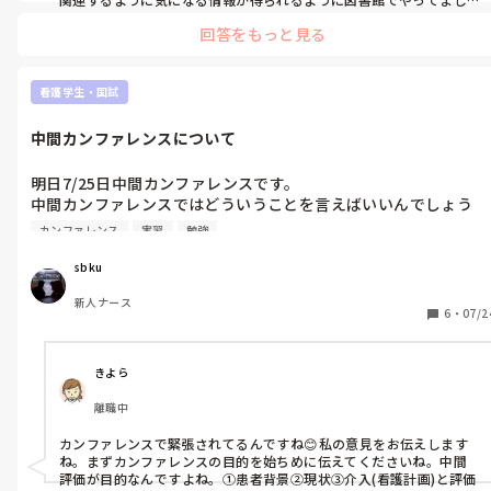
た＾＾

回答をもっと見る
参考書を買いたくなかったし、初めからまとめられていると書き足
しにくいし覚えにくいから。

看護学生・国試
あとインプットだけでなく、アウトプットを大事にしてました。

【人に教えるようになる】です！

中間カンファレンスについて
人に伝えることができる＝理解していると現在地の把握に役立ちま
す。

それに相手も同級生だと言葉選びも簡単なものになってくるのでよ
明日7/25日中間カンファレンスです。

り頭に残りやすいです。

中間カンファレンスではどういうことを言えばいいんでしょう
仲のいいグループでの勉強会は基本アウトプット会でした。

か？？

みんな合格してます＾＾
カンファレンス
実習
勉強
緊張のあまりお腹を下すくらい緊張してます😓

どういうふうに中間カンファレンスを進めればいいでしょう
sbku
か？？
新人ナース
6
・
07/2
きよら
離職中
カンファレンスで緊張されてるんですね😊私の意見をお伝えします
ね。まずカンファレンスの目的を始ちめに伝えてくださいね。中間
評価が目的なんですよね。①患者背景②現状③介入(看護計画)と評価