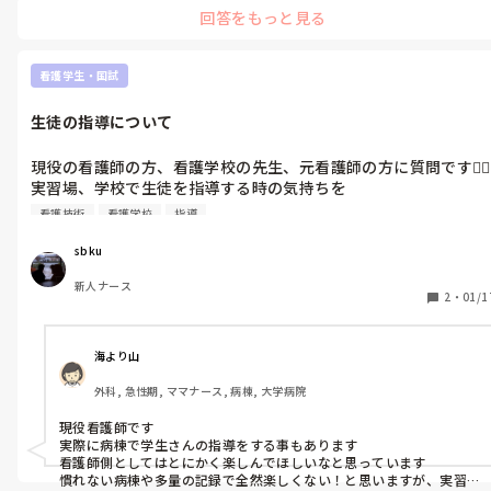
回答をもっと見る
看護学生・国試
生徒の指導について
現役の看護師の方、看護学校の先生、元看護師の方に質問です🙇‍♂️

実習場、学校で生徒を指導する時の気持ちを

教えてください🙇‍♂️

看護技術
看護学校
指導
例えば、分からないことがあれば聞きに来て欲しい、

sbku
実習生に対する言い方が分からないなど

新人ナース
指導する側の気持ちを教えて欲しいです🙇‍♂️
2
・
01/1
海より山
外科, 急性期, ママナース, 病棟, 大学病院
現役看護師です

実際に病棟で学生さんの指導をする事もあります

看護師側としてはとにかく楽しんでほしいなと思っています

慣れない病棟や多量の記録で全然楽しくない！と思いますが、実習