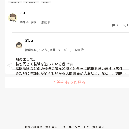
看護師など他の道に進むべきか迷っています。同様の迷いを抱え
精神科
正看護師
病棟
たことがある方、今後のキャリアを考える上で何を基準に選択さ
れましたか？よかったら教えていただきたいです。
こば
精神科, 病棟, 一般病院
2
・
06/1
ぽにょ
循環器科, 小児科, 病棟, リーダー, 一般病院
初めまして。

私も同じく転職を迷っている者です。

訪問看護など別の分野の噂など聞くと余計に転職を迷います（病棟
みたいに看護師が多く無いから人間関係が大変だよ、など）。訪問
看護は一度転職前にバイトで通ってみようと思います。産業看護師は
回答をもっと見る
企業でも働けるスキル（PCスキルなど）も必要だと聞きました。
QOLを上げながら両立できるような仕事が見つかりますように！
お悩み相談の一覧を見る
リアルアンケートの一覧を見る