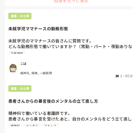
回答をもっと見る
看護・お仕事
未就学児ママナースの勤務形態
未就学児のママナースの皆さんに質問です。

どんな勤務形態で働いていますか？（常勤・パート・夜勤ありな
し など）

正看護師
実際にその働き方を選んでみて、よかったこと・大変だったこと
があれば教えていただきたいです！

こば
これから働き方を見直そうか悩んでいるので、リアルな声を聞か
精神科, 病棟, 一般病院
せてもらえたらうれしいです。
1
・
07/2
看護・お仕事
患者さんからの暴言後のメンタルの立て直し方
精神科で働いている看護師です。

患者さんから暴言を受けたあと、自分のメンタルをどう立て直し
ていますか？

精神科
メンタル
ストレス
また、その患者さんに陰性感情を持たずに、普段通りに接するた