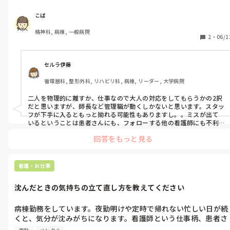
病棟全体にもそれが影響していることを実感しており情報共有が
うまくいかず、指示の伝達ミスが起こることもありました。こう
こば
いったとき、何か対処法や第三者の自分にできることはあります
精神科, 病棟, 一般病院
でしょうか。

2
・
06/1
師長には、こっそりどちらかの異動をお願いし、本人にもそれと
なく異動の話をしたそうですがお互い異動するくらいなら退職し
ますといってなかなか話も進んでいないようです。
セルラ伊藤
循環器科, 整形外科, リハビリ科, 病棟, リーダー, 大学病院
二人を物理的に離すか、仕事なので大人の対応をしてもらうかの2択
だと思いますが、師長など管理職が動くしかないと思います。スタッ
フが下手に入るともっと拗れる可能性もありますし。。ミスが出て
いるということは患者さんにも、フォローする他の看護師にも不利
益なので、管理職の方が対応すべきかなと思います。スタッフからで
回答をもっと見る
きるのは管理者への訴えかけですかね。。
看護・お仕事
沈んだときの気持ちの立て直し方を教えてください
病棟勤務をしています。夜勤明けや定時で帰れない忙しい日が続
くと、気分が沈みがちになります。看護師という仕事柄、患者さ
んの死や家族の涙にも直面することが多く、感情のコントロール