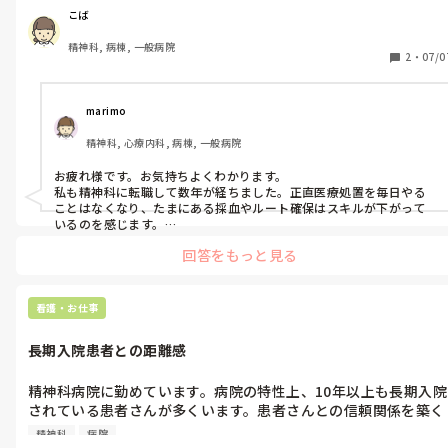
か？
こば
精神科, 病棟, 一般病院
2
・
07/0
marimo
精神科, 心療内科, 病棟, 一般病院
お疲れ様です。お気持ちよくわかります。

私も精神科に転職して数年が経ちました。正直医療処置を毎日やる
ことはなくなり、たまにある採血やルート確保はスキルが下がって
いるのを感じます。

最近は新人さんがルート確保の練習をしており、一緒に参加したり
回答をもっと見る
見学したりしています。

あとは、精神科特有のスキル(受容、傾聴、カウンセリングなど)を磨
いていきたいのかどうか、時々自分に問いかけています。スキルの習
得については、気になったら都度本を借りたり、精神科専門看護師
看護・お仕事
や先輩に相談したりしています！
長期入院患者との距離感
精神科病院に勤めています。病院の特性上、10年以上も長期入院
されている患者さんが多くいます。患者さんとの信頼関係を築く
ことは大切だと思っていますが、長く勤めているうちに特に長期
精神科
病院
で入院されている患者さんと距離感が適切でなくなったり、依存