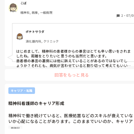
めに意識していることや工夫があれば教えていただきたいです。

こば
つい心の中で距離を取ってしまいそうになることがあるので、皆
精神科, 病棟, 一般病院
さんの対処法を知りたいです。
2
・
07/0
ポテトサラダ
消化器内科, クリニック
はじめまして、精神科の患者様からの暴言はとても辛い思いをされま
したね。距離をとりたいと思うのも当然だと思います。

患者様の暴言の裏側には他に訴えていることがあるのではないでし
ょうか？それとも、病気が言わせていると割り切って考えてもいい
と思います。1番はこばさんが疲弊せずには働けることだと思いま
回答をもっと見る
す。音楽を聴いたり、温泉へ行ったりと自分なりのストレス解消法を
みつけるのもいいと思いますよ。回答になってないかもしれません
が、応援してます。
キャリア・転職
精神科看護師のキャリア形成
精神科で働き続けていると、医療処置などのスキルが衰えていな
いか心配になることがあります。このままでいいのか、キャリア
をどう広げていけばいいのか迷っています。みなさんは、精神科
精神科
看護師としてどんなスキルや経験を積むように意識しています