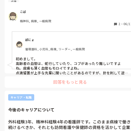
なかなか上手に刺すことができません。採血は、血管が細い高齢
点滴
者の方も割と一発で取れます。先輩には「慣れだよ」と言われま
すが、なかなか難しく…。技術的なコツや練習方法があれば教え
こば
てください。
精神科, 病棟, 一般病院
2
・
06/1
ぽにょ
循環器科, 小児科, 病棟, リーダー, 一般病院
初めまして。

高齢者の血管は、蛇行していたり、コブがあったり難しいですよ
ね。皮膚も薄く血管もモロイですよね。

点滴留置が上手な先輩に聞いたことがあるのですが、針を刺して逆
血が返ってきたら、少しだけ外筒を進めて、そこで内筒を抜いてしま
回答をもっと見る
います。そして一度メインに繋いで点滴を流して、血管を広げてから
外筒を進めると点滴留置しやすくなります。私もそれを聞いてから何
度かやったことがありますが、成功率は高いです。無理な人は何をや
っても無理なのでCVやPICC、ミッドライン留置を依頼しましょう笑
キャリア・転職
笑
今後のキャリアについて
外科経験3年、精神科経験4年の看護師です。このまま病棟で働き
続けるべきか、それとも訪問看護や保健師の資格を活かして企業