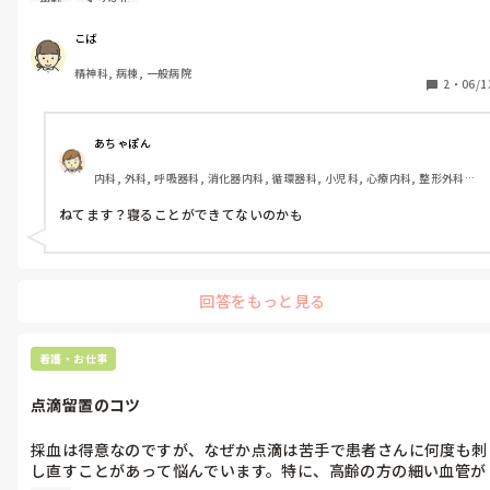
夜勤
メンタル
が難しいことがあります。皆さんの沈んだ時のメンタルの保ち方
やリセット方法を教えていただきたいです。
こば
精神科, 病棟, 一般病院
2
・
06/1
あちゃぽん
内科, 外科, 呼吸器科, 消化器内科, 循環器科, 小児科, 心療内科, 整形外科, 
産科・婦人科, 耳鼻咽喉科, 皮膚科, 泌尿器科, リハビリ科, 総合診療科, 救
急科, 超急性期, ICU, CCU, HCU, その他の科, ママナース, 外来, 神経内科, 
ねてます？寝ることができてないのかも
脳神経外科, NICU, 消化器外科, 一般病院, 慢性期, 回復期, 終末期, オペ室, 
透析, 検診・健診
回答をもっと見る
看護・お仕事
点滴留置のコツ
採血は得意なのですが、なぜか点滴は苦手で患者さんに何度も刺
し直すことがあって悩んでいます。特に、高齢の方の細い血管が