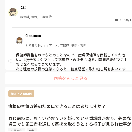
ルを磨きたいと考えています。

産業看護師に必要なスキルや、取っておくと役に立つ資格を教え
こば
てください。
精神科, 病棟, 一般病院
2
・
06/1
Cinnamon
その他の科, ママナース, 保健師, 検診・健診
保健師資格をお持ちとのことなので、産業保健師を目指してくださ
い。1次予防にシフトして診療廃止の企業も増え、臨床経験がマスト
ではなくなってきています。

ある程度の規模の企業になると、健康経営に取り組む所も多いです
が、調査票に関与する産業医と保健師の人数を記載する箇所がある
回答をもっと見る
ので、看護師ではなく保健師を求めている求人も。

PCスキルに関しては、基本的なWordやExcel程度のこともあれば、
VLOOKUP関数を使いこなせる事が条件のことも。Indeed等で産業
保健師の求人はそこそこ検索できますから、どのような条件なのか
職場・人間関係
チェックしてみましょう。

資格に関しては、看護師のみだと第1種衛生管理者を、となりますが
病棟の空気改善のためにできることはありますか？
保健師だと申請だけで取れます。履歴書に羅列出来るものを増やすこ
とよりも、企業が何を求めていることと保健師として何が出来るか
を的確に理解する事の方がだいじなのでは、と思います。
同じ病棟に、お互いがお互いを嫌っている看護師がおり、必要な
場面でも第三者を通して連携を取ろうとする様子が見られ仕事が
非常にやりづらいです。

人間関係
病棟