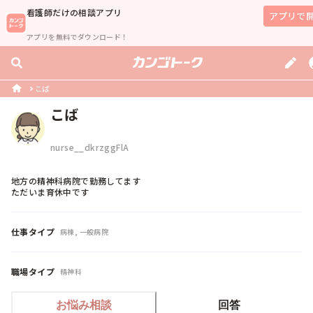
看護師
だけの相談アプリ
アプリで
アプリを無料でダウンロード！
こば
こば
nurse__dkrzggFlA
地方の精神科病院で勤務してます

ただいま育休中です
仕事タイプ
病棟, 一般病院
職場タイプ
精神科
お悩み相談
回答