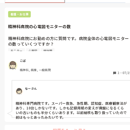
看護・お仕事
精神科病院の心電図モニターの数
精神科病院にお勤めの方に質問です。病院全体の心電図モニター
の数っていくつですか？

病床数の規模や、急性期か慢性期かなどにもよると思いますが、
モニター
心電図
慢性期
私の病院は慢性期で病床数200程でなんとモニター数は2個です。
一般科から転職したので最初びっくりしました。

こば
精神科, 病棟, 一般病院
2
・
07/2
なーさん
精神科専門病院です。スーパー救急、急性期、認知症、医療観察法が
あり、10台しかないです。しかも記録用紙の変えが廃盤になるくら
いの古いものも半分くらいあります。以前結核も取り扱っていたので
前はもっとあったみたいです。