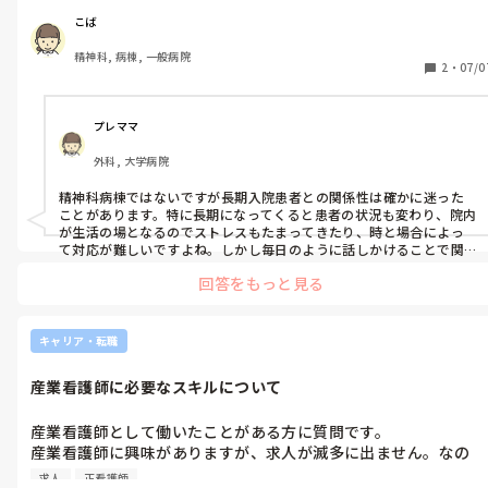
的な関係になるのでは…と不安になることがあります。みなさん
こば
は患者さんとのちょうどよい距離感って、どうやって見つけてい
精神科, 病棟, 一般病院
ますか？接し方で意識していることがあれば教えてくさい。
2
・
07/0
プレママ
外科, 大学病院
精神科病棟ではないですが長期入院患者との関係性は確かに迷った
ことがあります。特に長期になってくると患者の状況も変わり、院内
が生活の場となるのでストレスもたまってきたり、時と場合によっ
て対応が難しいですよね。しかし毎日のように話しかけることで関
係性が構築できて行ったかなと思います。忙しいのに自分にいつも気
回答をもっと見る
にかけてくれるんだと思ったと言われたことがあり、確かに忙しさ
に甘えて素通りしてしまう時もあったしそういう方も多くいました
が、毎日何でもいいので声をかけたり一言話すことで信頼性を構築
できるかなと思います。
キャリア・転職
産業看護師に必要なスキルについて
産業看護師として働いたことがある方に質問です。

産業看護師に興味がありますが、求人が滅多に出ません。なの
で、求人が出た時に少しでも有利に応募できるように必要なスキ
求人
正看護師