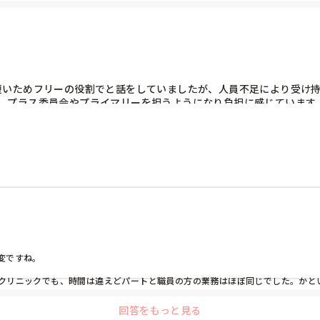
なんですか？昼から時間も開いていないし、低血糖のリスクが高いと思います。担
らってでも必要な時間にできるように変えなければならないです。

きなので、あんまり早すぎたり遅すぎないような時間で設定が必要だと思います。
？師長さんや役職者と合わせて同じように仕事を渡していけませんかね？抗議さ
短いためフリーの役割でと話をしていましたが、人員不足により受け持
れまではめちゃくちゃ忙しく動き回るのでそこの業務が増えるのは困ります。真
、プラス委員会やプライマリーを担うようになり負担に感じています
ちとなり、6時間勤務では厳しく感じています。

さんが上げられたら内容をしてもらうとか…。

？当初はパート短時間勤務はフリーや受け持ち人数は少な目を想定し
ですね。

クリニックでも、時間は違えどパートと職員の方の業務はほぼ同じでした。かと
回答をもっと見る