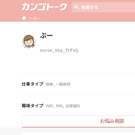
ぷー
ぷー
nurse_Xkq_f3IfVQ
仕事タイプ
病棟, 一般病院
職場タイプ
内科, 外科, 泌尿器科
お悩み相談