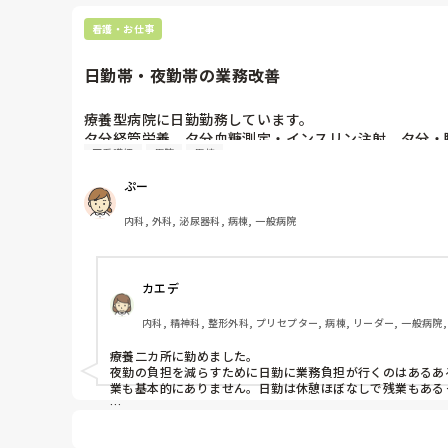
生命維持に関わるルート類については、抑制ではなく環境調
看護・お仕事
末梢ルートはタオルや包帯で目立たないように保護し、投与
日勤帯・夜勤帯の業務改善
経鼻チューブや気切カニューレは、固定方法の見直しに加え
転倒・転落リスクが高い方は、低床ベッド・マット・センサー
療養型病院に日勤勤務しています。

夕分経管栄養、夕分血糖測定・インスリン注射、夕分・
抑制しない＝放置ではなく、手間をかけて守るケアが大切だと
正看護師
病院
病棟
日勤の業務が多くなり残業が増えている、今後日勤の人
業務を夜勤帯に移行した時夜勤専従が師長に抗議したの
ぷー
く、むしろ暇だと聞いています。経管栄養や血糖インスリ
はクレーム等ないのですが「実施時間早いね」と言われて
内科, 外科, 泌尿器科, 病棟, 一般病院
夜勤帯は急変等なければ休憩時間も基本的に4時間程取
カエデ
療養型あるあるなのか分からないため、他の病院の状況
内科, 精神科, 整形外科, プリセプター, 病棟, リーダー, 一般病院
療養二カ所に勤めました。

夜勤の負担を減らすために日勤に業務負担が行くのはあるあ
業も基本的にありません。日勤は休憩ほぼなしで残業もある
でも楽だし暇だから夜勤に仕事をしてもらうというのは違う