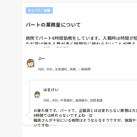
夕分のインスリン注射を15～16時にするって夕飯は何時
す…。医師から変更するように言われた、もしくは言っても
キャリア・転職
他にも経管なんかは患者さんの体に合わせた時間で実施すべ
以前夜専に仕事を渡したのはどういう流れだったんでしょう
パートの業務量について
そうだし…。

また夜専が抗議したのはなぜですか？

病院でパート6時間勤務をしています。入職時は時間が
例えば夜勤って患者さんの寝静まった真夜中は暇だけど、そ
ただ受け持ち人数が多く時間内に終わらないことが増え
んかね？

パート
転職
正看護師
すが、基本的に20人以上、人員不足だと30人以上受け持
あと、どうしても厳しいならズレ勤務を採用して遅番にぷー
うちはこのふたつで夜勤に仕事を回しています。
ぷー
他の病院でもパートさんの業務量は同じなのでしょうか
普通なのか是非お話お聞きしたいです。
内科, 外科, 泌尿器科, 病棟, 一般病院
はるけい
内科, 外科, 呼吸器科, 循環器科, 訪問看護
お疲れ様です。パートで、正職員とほぼ変わらない業務は大変
6時間では終わらないですよね…泣

職員さんが十分にいる病院はそうならなそうですが、施設や
いですね…

私も、フリーと少なめの受け持ちを希望したいです。