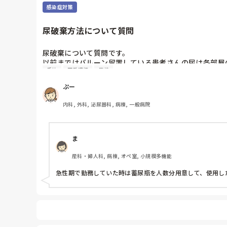
感染症対策
尿破棄方法について質問
尿破棄について質問です。

以前まではバルーン留置している患者さんの尿は各部屋
手技
正看護師
病棟
処理室に持っていくという非効率な方法になってます。尿
以前の病院では尿破棄用ワゴン下段に蓄尿袋を患者さん
ぷー
ます。もちろん汚物見えないようワゴンにカバーする等対
皆さんの病棟ではどのような方法取られてますか？
内科, 外科, 泌尿器科, 病棟, 一般病院
ま
産科・婦人科, 病棟, オペ室, 小規模多機能
急性期で勤務していた時は蓄尿瓶を人数分用意して、使用し