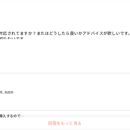
対応されてますか？またはどうしたら良いかアドバイスが欲しいです。
りたいです。

袖にルートを通す等。末梢ルート、経鼻チューブ、気切カニューレ、
院, 助産師
入するので

回答をもっと見る
似てるかもしれないので参考になれば……！
