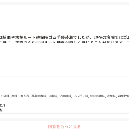
は採血や末梢ルート確保時ゴム手袋装着でしたが、現在の病院ではゴ
く感じ、正直採血や末梢ルート確保が厳しく感じることが多いです。
が多いものの、外してしまうことのリスクがあるため私自身は絶対外さ
形外科, 産科・婦人科, 耳鼻咽喉科, 皮膚科, 泌尿器科, リハビリ科, 総合診療科, 救急科, 超急性期, I
透析, 検診・健診
？

ね
回答をもっと見る