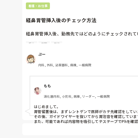
看護・お仕事
経鼻胃管挿入後のチェック方法
経鼻胃管挿入後、勤務先ではどのようにチェックされてい
手技
病院
病棟
以前勤務していた病院では看護師が挿入→胃泡音を看護
ぷー
内科, 外科, 泌尿器科, 病棟, 一般病院
もも
消化器内科, 小児科, 病棟, リーダー, 一般病院
はじめまして。

胃管留置後は、まずレントゲンで医師がカテ先確認をしていま
その後、ガイドワイヤーを抜いてから胃泡音を確認しています