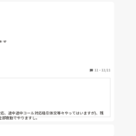
夜間の不穏軽減を意識しています。

す。

いのですが夜勤専従が主張が強いです。実際に１つでも
っているスタッフに聞くと夜勤帯はそこまで忙しくな
り、間隔が空いてないように思えます(実際に担当医から
12
・
12/21
夜勤の業務を請け負ってないそうです。

対応、途中途中コール対応吸引体交等々やってはいますが)、残
部夜勤でやりますし。

帯でやればいいと思います。
