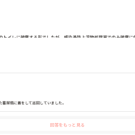
のトイレに破棄する形でしたが、感染予防上汚物処理室でのみ破棄に
破棄人数は10人近くになるので病室と汚物処理室を10往復する形に
分セットしワゴン下段に乗せて破棄していき最後まとめて汚物処理室
策して。

た蓄尿瓶に蓋をして巡回していました。
回答をもっと見る