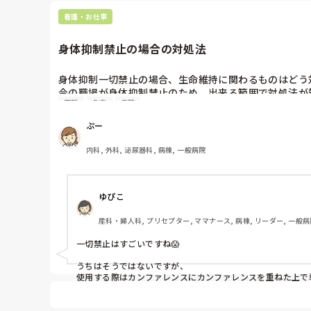
看護・お仕事
身体抑制禁止の場合の対処法
身体抑制一切禁止の場合、生命維持に関わるものはどう
今の職場が身体抑制禁止のため、出来る範囲で対処法が知
不穏
急変
病院
例えば末梢ルートならタオル等で隠す、投与中は病衣の
ぷー
応等考えられるものがあれば教えていただきたいです。
内科, 外科, 泌尿器科, 病棟, 一般病院
ゆぴこ
産科・婦人科, プリセプター, ママナース, 病棟, リーダー, 一般病
一切禁止はすごいですね😱

うちはそうではないですが、

使用する際はカンファレンスにカンファレンスを重ねた上で導
少々面倒な部分もあるので

極力使わない方針で行こうとする方がうちには多いので若干