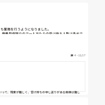
当医からの発言はやさしめに言っただけでクレームだと思いま


れても病棟の決まりなので、と。難しいですかね？夜専さん強
ち業務を行うようになりました。

夜中でできる仕事を渡すのならまだ抗議されなかったりしませ
。療養型病院なので一人当たりの受け持ち人数は多めで
ておりました。転職を考えるものの他の病院でもそれが
4
・
12/17
いって、残業が難しく、受け持ちの申し送りがある病棟は難し