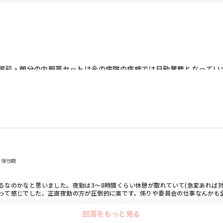
整＋観察強化で対応しています。

中は病衣の袖の内側を通すことで無意識の抜去を防ぎます。

て、ベッド配置やナースコールの位置調整、頻回訪室で対応しています。

マットの併用や、日中の離床促進(リハさんとかに共有してお願いしたり…！)で
眠前・朝分の内服薬セットは今の病院の病棟では日勤業務となっていま
感じています✨️
員不足となるため業務改善したく、これらを本来の夜勤帯に移行した
もあり、師長もなるべく穏便に済ませたいようです。他の夜勤を行な
ン注射に関しては昼分を11時台に、夕分は15-16時台に実施してお
います)。

っており、定時上がりがほとんどです。他の病棟ではこんなに日勤帯が
も教えて欲しいです。
, 慢性期
るなのかなと思いました。夜勤は3～8時間くらい休憩が取れていて(急変あれば
って感じでした。正直夜勤の方が圧倒的に楽です。係りや委員会の仕事なんかも全
かなと。時間ですべきことはあるし、時間を考えなくていい業務は余裕のある時間
回答をもっと見る