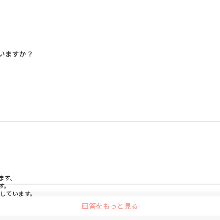
ますか？

師2人でダブルチェック→レントゲンにて医師がカテ先確認でした。
す。

。

回答をもっと見る