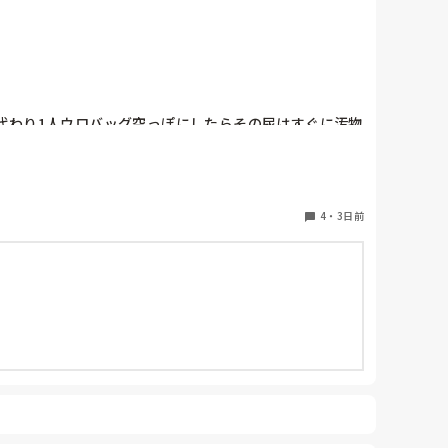
代わり1人ウロバッグ空っぽにしたらその尿はすぐに汚物
。結果尿破棄に時間がかかってます。

で破棄してたのでその方法はダメなのか？と疑問抱いて
4
・
3日前