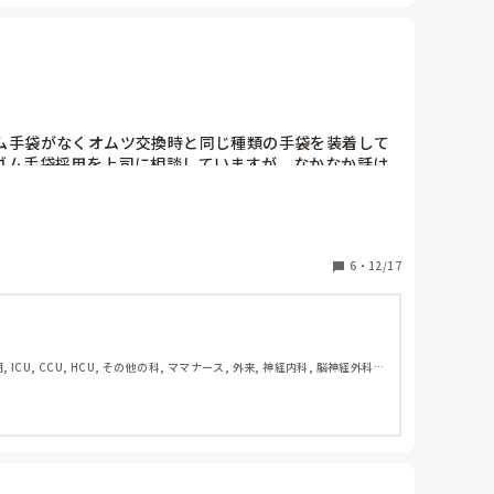
ム手袋がなくオムツ交換時と同じ種類の手袋を装着して
ゴム手袋採用を上司に相談していますが、なかなか話は
ず行っています。

6
・
12/17
CU, CCU, HCU, その他の科, ママナース, 外来, 神経内科, 脳神経外科, 