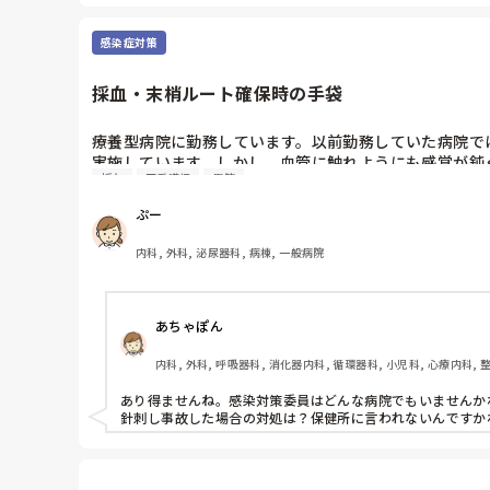
感染症対策
採血・末梢ルート確保時の手袋
療養型病院に勤務しています。以前勤務していた病院で
実施しています。しかし、血管に触れようにも感覚が鈍
採血
正看護師
病院
進まず。周りのスタッフを見ると素手で行っていること
皆さんの病院ではどのような状況でしょうか？
ぷー
内科, 外科, 泌尿器科, 病棟, 一般病院
あちゃぽん
内科, 外科, 呼吸器科, 消化器内科, 循環器科, 小児科, 心療内科, 整
NICU, 消化器外科, 一般病院, 慢性期, 回復期, 終末期, オペ室, 
あり得ませんね。感染対策委員はどんな病院でもいませんかね
針刺し事故した場合の対処は？保健所に言われないんですか