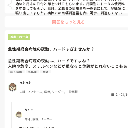
始めと月末の日付と印をつけてもらいます。月間別にトータル使用料
を申告してもらい、毎月、全職員の使用量を一覧表にして、記録室に
張り出してました。病棟での目標到達量を表に明示、到達してない
方は、赤丸がつけられて、量が不足していると一目でわかるようにし
回答をもっと見る
ました。少ない方には個別に指導しました。どれくらい自分がアル
コール消毒剤を使っているのか、把握したり、スタッフ全員の使用
料の可視化は効果ありでした。
看護・お仕事
急性期総合病院の夜勤、ハードすぎませんか？
急性期総合病院の夜勤は、ハードですよね？

入院や急変、ステルベンなどが重なると休憩がとれないこともあ
ります。そんなもんですか？？
総合病院
急性期
夜勤
まふまふ
内科, ママナース, 病棟, リーダー, 一般病院
2
・
08/1
りんご
内科, 病棟, リーダー