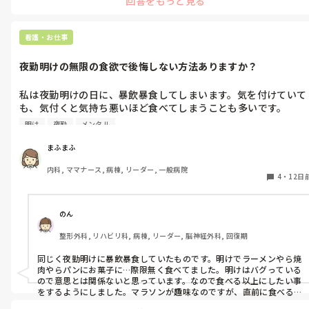
回答をもっと見る
私も夜勤辞めてすぐは体調に変化あるかな〜なんて期待していまし
たが全く良い変化は見られず。

てすが最近、在宅ワークで溜まってる仕事を夜中することがあって
夜更かしすると、次の日の体の怠さとかがすぐに分かるようになっ
看護・お仕事
たので、やっぱり夜は寝るのに限るなと思いました😂

元々夜型人間ですが、年齢には勝てない部分も出て来て、夜寝るのは
夜勤明けの無限の食欲で後悔しない方法ありますか？
大事だなと思っています。
私は夜勤明けの日に、暴飲暴食してしまいます。気を付けていて
も、気付くと気持ち悪いほど食べてしまうことも多いです。

後で後悔するのでもう絶対やめようと思っても、同じことを繰り
明け
夜勤
メンタル
返してしまいます。自分の意思の弱さに落ち込みます。

まふまふ
同じような方いますか？何か対策などありましたら教えていただ
内科, ママナース, 病棟, リーダー, 一般病院
きたいです。よろしくお願いします。
4
・
12日
のん
整形外科, リハビリ科, 病棟, リーダー, 脳神経外科, 回復期
同じく夜勤明けに暴飲暴食していたものです。明けでラーメンやら焼
肉やらパンにお菓子に…際限無く食べてました。明けはバグっている
ので意思とは関係ないと思っています。なので食べる以上にしたい事
をするようにしました。マラソンが趣味なのですが、直前に食べる
と走れなくなります。なので明けはランニング用具を持って行って帰