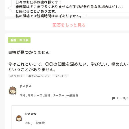
日々のお仕事お疲れ様です！

業務量はそこまで多くありませんが手術が数件重なる場合は忙しい
と感じることがあります。

私の職場では残業時間はほぼありません。

患者さんができることが増えてADLが上がる様子をみることにやりが
回答をもっと見る
いを感じています！
看護・お仕事
目標が見つかりません
今はこれといって、〇〇の知識を深めたい、学びたい、極めたい
ということがありません。

仕事に対し、目標を持ち、積極的に動いている同僚を見ると、余
やりがい
モチベーション
メンタル
計にやる気がなくなってしまいます…。

同じような方いますか？どう気持ちを保っていれば良いかわかり
まふまふ
ません…
内科, ママナース, 病棟, リーダー, 一般病院
4
・
08/0
おさかな
内科, 一般病院