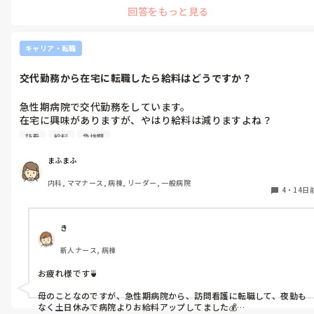
よくするのは散歩で、今の時期は暑いので夕方から夜にかけて歩く
回答をもっと見る
ことが多いです。

2つ目によくするのはベランダ活です。

ベランダに置く机と椅子・ライトを購入したので初期費用はかかっ
てますが、少しモヤモヤした時にベランダに出てアイスを食べたり1
キャリア・転職
人時間を楽しんでいます。

あとは日記を書く、読書、編み物、ドラマや映画鑑賞、週1程の頻度
交代勤務から在宅に転職したら給料はどうですか？
でカフェに行ったりしています。
急性期病院で交代勤務をしています。

在宅に興味がありますが、やはり給料は減りますよね？

具体的にどの程度少なくなるか、経験された方などいたら教えて
訪看
給料
急性期
いただきたいです。お願いします。
まふまふ
内科, ママナース, 病棟, リーダー, 一般病院
4
・
14日
き
新人ナース, 病棟
お疲れ様です🍵

母のことなのですが、急性期病院から、訪問看護に転職して、夜勤も
なく土日休みで病院よりお給料アップしてました💰
