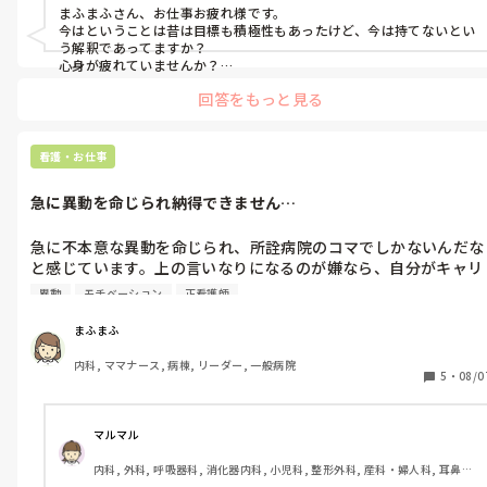
まふまふさん、お仕事お疲れ様です。

今はということは昔は目標も積極性もあったけど、今は持てないとい
う解釈であってますか？

心身が疲れていませんか？

自分と人とを比べているところも気になります。

回答をもっと見る
人間そんな時期もあるかと自分の気持ちを認めてあげて、優しくして
あげてほしいです。気分転換大事です‼️

すいません、答えになってないかもですが看護師いろんな意味で大
変だから💦
看護・お仕事
急に異動を命じられ納得できません…
急に不本意な異動を命じられ、所詮病院のコマでしかないんだな
と感じています。上の言いなりになるのが嫌なら、自分がキャリ
アアップして上に立つしかないのかな…

異動
モチベーション
正看護師
そのような経験がある方いますか？
まふまふ
内科, ママナース, 病棟, リーダー, 一般病院
5
・
08/0
マルマル
内科, 外科, 呼吸器科, 消化器内科, 小児科, 整形外科, 産科・婦人科, 耳鼻咽
喉科, 皮膚科, 泌尿器科, リハビリ科, 救急科, 急性期, 超急性期, ICU, CCU, 