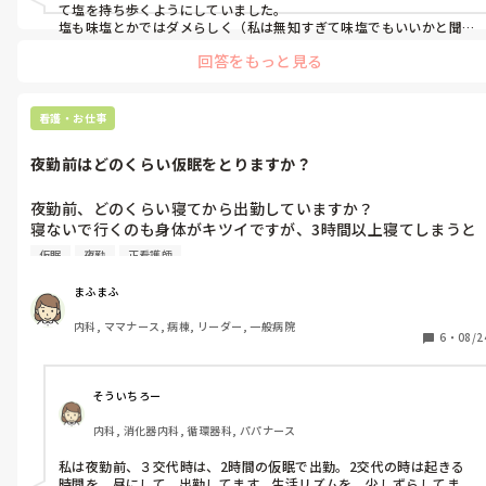
て塩を持ち歩くようにしていました。

塩も味塩とかではダメらしく（私は無知すぎて味塩でもいいかと聞
いたらダメだと怒られました笑）、きちんとした純粋なお塩が良い
回答をもっと見る
らしいです。

楽天とかで盛り塩のお塩とか売っていたので私はそれを持ち歩いて、
何か変だなって思ったら自分で肩の方にまいたりしていました。

この方法が本当に良いのか未だに分からないので安易にコメントも
看護・お仕事
して良いのかと悩んだのですが、私は気持ち的に楽になったので良
かったかなと思っています。笑

夜勤前はどのくらい仮眠をとりますか？
へぇーこんな話もあるのかくらいに思ってて貰えてたらと思います
😊
夜勤前、どのくらい寝てから出勤していますか？

寝ないで行くのも身体がキツイですが、3時間以上寝てしまうと
仮眠で眠れなくなって、朝方キツくなってしまいます。

仮眠
夜勤
正看護師
みなさんはどのようにされているか、気になります。
まふまふ
内科, ママナース, 病棟, リーダー, 一般病院
6
・
08/2
そういちろー
内科, 消化器内科, 循環器科, パパナース
私は夜勤前、３交代時は、2時間の仮眠で出勤。2交代の時は起きる
時間を、昼にして、出勤してます。生活リズムを、少しずらしてま