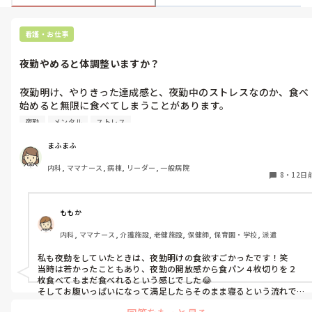
看護・お仕事
夜勤やめると体調整いますか？
夜勤明け、やりきった達成感と、夜勤中のストレスなのか、食べ
始めると無限に食べてしまうことがあります。

夜勤
メンタル
ストレス
家にあるものを次から次へと食べてしまい、その後胃もたれし
て、むくんで、最悪な状態になります。

まふまふ
内科, ママナース, 病棟, リーダー, 一般病院
暴食してしまうのはいつも夜勤明けです。最近は夜寝ても中途覚
8
・
12日
醒してしまったり、眠いのになかなか寝付けなかったりして、寝
不足の日々です。

日勤だけの規則正しい生活になったら、暴食してしまう日もなく
ももか
なり、ちゃんと眠れるのかなぁ…と思ってしまいます。

内科, ママナース, 介護施設, 老健施設, 保健師, 保育園・学校, 派遣
新人の時からずっと交代勤務をしているので、規則正しい生活で
私も夜勤をしていたときは、夜勤明けの食欲すごかったです！笑

体調が良い！という感覚を忘れてしまいました。夜勤やめて体調
当時は若かったこともあり、夜勤の開放感から食パン４枚切りを２
改善した方いましたら、経験談を教えて欲しいです。お願いしま
枚食べてもまだ食べれるという感じでした😂

す。
そしてお腹いっぱいになって満足したらそのまま寝るという流れで
す。
