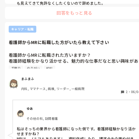
も見えてきて免許なくしたくないので辞めました。
回答をもっと見る
キャリア・転職
看護師からMRに転職した方がいたら教えて下さい
看護師からMRに転職された方いますか？

看護師経験をかなり活かせる、魅力的な仕事だなと思い興味があ
ります。

手取り
やりがい
給料
転職後の勤務状況や給料面、ワークライフバランスなどについて
まふまふ
経験談をお聞きしたいです。お願いします。
内科, ママナース, 病棟, リーダー, 一般病院
2
・
06/0
ゆあ
その他の科, 訪問看護
私はそっちの業界から看護師になった側です。看護師経験かなり活か
せますかね？

MRは、ノルマもありますし、資料作成したり、講演会を企画や付き