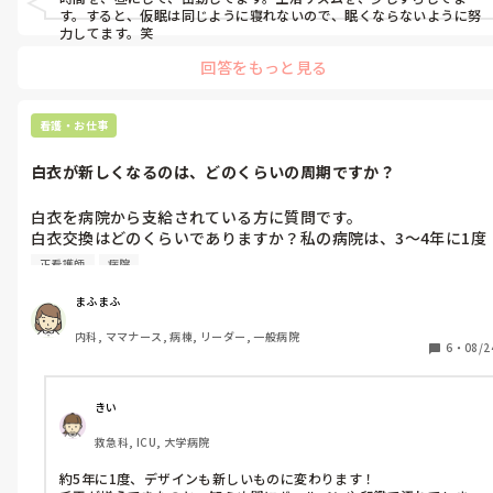
す。すると、仮眠は同じように寝れないので、眠くならないように努
力してます。笑
回答をもっと見る
看護・お仕事
白衣が新しくなるのは、どのくらいの周期ですか？
白衣を病院から支給されている方に質問です。

白衣交換はどのくらいでありますか？私の病院は、3〜4年に1度
くらいのペースで新しいものに変わります(デザインも変わりま
正看護師
病院
す)。

今の白衣がだいぶくたびれてきたので、質問してみました。
まふまふ
内科, ママナース, 病棟, リーダー, 一般病院
6
・
08/2
きい
救急科, ICU, 大学病院
約5年に1度、デザインも新しいものに変わります！
