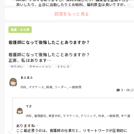
添いしたり、土日に出勤したりとお給料、福利厚生は良いですが、
大変な仕事です。大学病院担当になった元旦那は、（笑）2時頃まで
回答をもっと見る
自宅でパソコン作業していました。

基本的に大手は高学歴の方が多い印象です。最近は大分女性でも働き
やすくなっているかもしれないですが、営業相手がまさに医者、薬
剤師（男性）が多く、年齢が若い女性が好まれる傾向です。あまり子
看護・お仕事
育てして年齢が高い方は見たことはありません。あと薬局長が女性
だと、プライドが高く、逆に若い女性は嫌われたりします。ネットが
看護師になって後悔したことありますか？
普及してMRも縮小化されています。

ただ、大型連休は超大型連休です！
看護師になって後悔したことありますか？

正直、私はあります…

もしある方かいたら教えて欲しいです。
やりがい
モチベーション
ストレス
まふまふ
内科, ママナース, 病棟, リーダー, 一般病院
9
・
08/2
てさ
内科, 循環器科, 美容外科, ママナース, クリニック, 外来, 一般病院, オペ室
ありますね…

ここ最近思うのは、看護師の仕事だと、リモートワークが圧倒的に