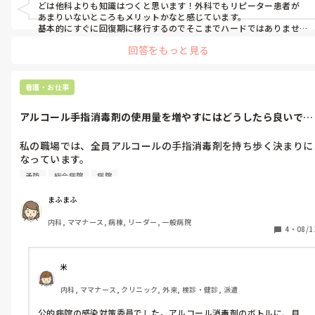
どは他科よりも知識はつくと思います！外科でもリピーター患者が
あまりいないところもメリットかなと感じています。

基本的にすぐに回復期に移行するのでそこまでハードではありませ
んが、バリバリ働きたい！というのであれば循環器のほうがいいか
回答をもっと見る
なと思います。
看護・お仕事
アルコール手指消毒剤の使用量を増やすにはどうしたら良いです
か？
私の職場では、全員アルコールの手指消毒剤を持ち歩く決まりに
なっています。

感染委員として、アルコール使用量を増やすために活動していま
予防
総合病院
病院
すが、なかなか使用量が伸びません。

まふまふ
内科, ママナース, 病棟, リーダー, 一般病院
4
・
08/1
米
内科, ママナース, クリニック, 外来, 検診・健診, 派遣
公的病院の感染対策委員でした。アルコール消毒剤のボトルに、月