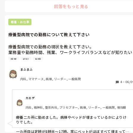
具体的にいうと、夜勤やっていた時よりもやや多めの手取り、管理
回答をもっと見る
職などつくとさらに手当がつく。ボーナスは余裕で訪問看護のほう
がもらっているようです！

ただ、首都圏ではなく地方なのと、民間の病院であることが関係し
看護・お仕事
ているかもしれません。地元では割と有名な病院でした🏥

療養型病院での勤務について教えて下さい
参考になれば嬉しいです☺️
療養型病院での勤務の現状を教えて下さい。

業務量や勤務時間、残業、ワークライフバランスなどが知りたい
です。

残業
給料
転職
よろしくお願いします。
まふまふ
内科, ママナース, 病棟, リーダー, 一般病院
4
・
06/0
カエデ
内科, 精神科, 整形外科, プリセプター, 病棟, リーダー, 一般病院, 慢性期
療養二カ所に勤めました。病棟やベッドが埋まっているかによりけ
りでした。

一カ所目は定時が8時半～17時。常にベットがほぼすべて埋まってい