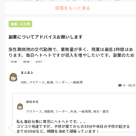
て毎日前後残業、休憩もフルでは取れない、さらに長日勤も毎週あ
回答をもっと見る
りました。座って記録する余裕もなくて、吸引に栄養に体交にコール
等々でバタバタ動き回っていました。受け持ちも多くてオムツ交換
も入浴も看護師とヘルパーさんで一緒にやるので、頭も体もくたく
たになりました。

看護・お仕事
ワークライフバランスは、病院の年間休日が120日以上あり、公休は
きちんと取れましたが、有給は基本法律で決まっている最低日数分
副業についてアドバイスお願いします
しか取れません。前後残業も数時間毎日あって仕事の日は半日職場
にいる感じで、家に帰っても寝るだけのようになってしまい、ワー
クライフバランスは整ってないように感じました。

急性期病院の交代勤務で、業務量が多く、残業は最低1時間はあ
でもシフトは結構相談に乗ってもらえて、毎月の休みや夜勤なども希
ります。毎日ヘトヘトですが収入を増やしたいです。副業のため
望で出せたので助かりました。人間関係も忙しい割によかったです。
に知識をつける時間がなかなかとれません。どうしていくべき
大きな病院なのでシステムもマニュアルも整っているのでその面で
副業
残業
給料
か、アドバイスいただけるとありがたいです。
は働きやすかったし、健康診断もしっかりしていてドッグの補助も
でていて安心でした。

まふまふ
二カ所目は定時が8時半～17時半。ベッドが埋まっていなかったら休
内科, ママナース, 病棟, リーダー, 一般病院
4
・
06/0
憩もフルで取れて残業ありません。座っておしゃべりするくらい暇
なこともあります。あまり頭を使わなくてもよかったし、日勤はオム
ツや入浴はヘルパーさんがしてくれるので身体的な疲れも少ないで
す。ベッドが埋まっていても残業はリーダーのみ休憩が削られて、
ほのかえ
30分くらい残業ありました。

ワークライフバランスは、整っていると思います。年間休日120日、
ママナース, 保健師, リーダー, 外来, 一般病院, 検診・健診
有給もここ数年は毎年100%消化しています。残業ほぼゼロなので家
に帰っても時間があり、自炊も増えました。休み希望はあまり出せ
私も毎日仕事に育児にヘトヘトです。。。

ない。人間関係は表向き良いですが、裏では陰口多め。暇なときは
コツコツ地道ですが、子供が寝てからの30分や休日の子供が起きる
噂もよく飛び交っています。
までの30分など、時間を決めて頑張っています！