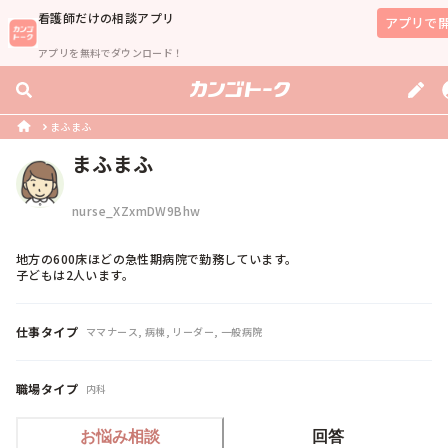
看護師
だけの相談アプリ
アプリで
アプリを無料でダウンロード！
まふまふ
まふまふ
nurse_XZxmDW9Bhw
地方の600床ほどの急性期病院で勤務しています。

子どもは2人います。
仕事タイプ
ママナース, 病棟, リーダー, 一般病院
職場タイプ
内科
お悩み相談
回答