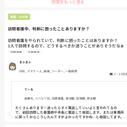
回答をもっと見る
りは走って帰るとか、そのまま着替えて走りに行くとかで、食べな
い理由を作っていました。雨の日で走れない日なんかは食べてしま
っていたので私も意思は弱いです😓それでも食べ物より優先できる
ものが何かあればいいのかなと思っています。アドバイスとまではい
看護・お仕事
きませんが何か参考になればと思います。
訪問看護中、判断に困ったことありますか？
訪問看護をやられていて、判断に困ったことはありますか？

1人で訪問するので、どうするべきか迷うことがありそうだなぁ
と心配です。

訪問看護
正看護師
経験された方いたら教えていただきたいです。お願いします。
まふまふ
内科, ママナース, 病棟, リーダー, 一般病院
2
・
13日
てーな
皮膚科, リハビリ科, 訪問看護, 慢性期, 回復期, 終末期
たくさんあります！迷ったらすぐ電話していいよと言われてるの
で、前回訪問した看護師や所長に電話して相談します。または事務所
に戻ってからこうしたんですがよかったですかね…と相談してます。