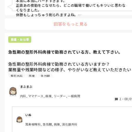
本当に本当にハードすぎます。

正直あの夜勤をこなせたら、どこの職場で働いてもキツいと思わな
くなりました。

休憩もしょっちゅう削られますよね。

耐えたけど私には続けられませんでした。
回答をもっと見る
看護・お仕事
急性期の整形外科病棟で勤務されている方、教えて下さい。
急性期の整形外科病棟で勤務されている方いますか？

業務量や残業時間などの様子、やりがいなど教えていただきたい
です。よろしくお願いします。
整形外科
残業
急性期
まふまふ
内科, ママナース, 病棟, リーダー, 一般病院
2
・
08/0
いぬ
耳鼻咽喉科, 急性期, 病棟, 消化器外科