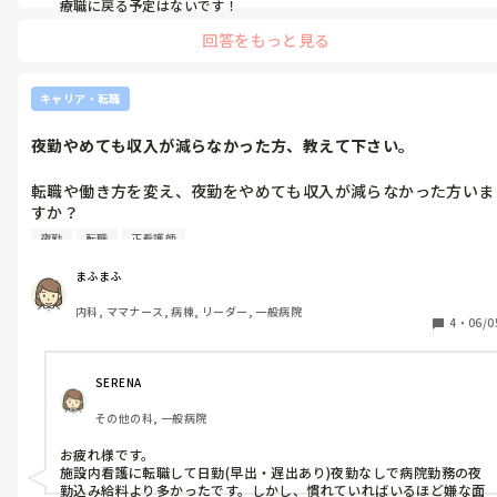
回答をもっと見る
キャリア・転職
夜勤やめても収入が減らなかった方、教えて下さい。
転職や働き方を変え、夜勤をやめても収入が減らなかった方いま
すか？

夜勤
転職
正看護師
もしいたら、どのような職種や働き方か体験談を教えていただき
たいです。お願いします。
まふまふ
内科, ママナース, 病棟, リーダー, 一般病院
4
・
06/0
SERENA
その他の科, 一般病院
お疲れ様です。

施設内看護に転職して日勤(早出・遅出あり)夜勤なしで病院勤務の夜
勤込み給料より多かったです。しかし、慣れていればいるほど嫌な面