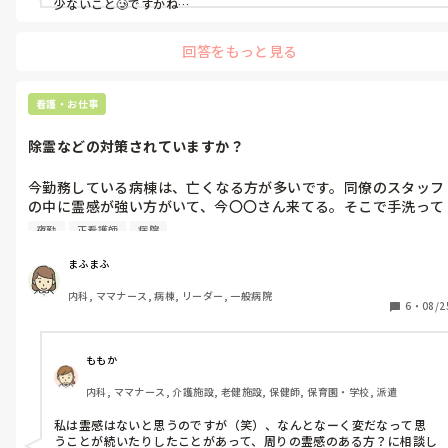
少ないこと🥲ですかね…
回答をもっと見る
看護・お仕事
除霊などの対策されていますか？
今勤務している病棟は、亡くなる方が多いです。同僚のスタッフ
の中に霊感が強い方がいて、今〇〇さん来てる。そこで手洗って
る。などと言っていることがあります。

夜勤
正看護師
病院
私は全く霊感がありませんが、例えばお浄めスプレーや数珠な
ど、何か対策した方が良いんでしょうか？？

まふまふ
夜勤もやっているので、夜勤中にそれを思い出すと、怖くなって
内科, ママナース, 病棟, リーダー, 一般病院
しまうことがあります…
6
・
08/2
ももか
内科, ママナース, 介護施設, 老健施設, 保健師, 保育園・学校, 派遣
私は霊感はないと思うのですが（笑）、なんとなーく変だなって思
うことが続いたりしたことがあって、周りの霊感のある方？に相談し