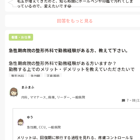
毛玉が増えてきたのと、知らぬ間にボールペンや印鑑で汚れてしま
っているので、変えたいです😂
回答をもっと見る
看護・お仕事
急性期病院の整形外科で勤務経験がある方、教えて下さい。
急性期病院の整形外科で勤務経験がある方いますか？

勤務する上でのメリット・デメリットを教えていただきたいで
す。よろしくお願いします！
整形外科
急性期
正看護師
まふまふ
内科, ママナース, 病棟, リーダー, 一般病院
7
・
08/2
ゆう
急性期, CCU, 一般病院
メリットは、回復期に移行する過程を見れる、疼痛コントロールな