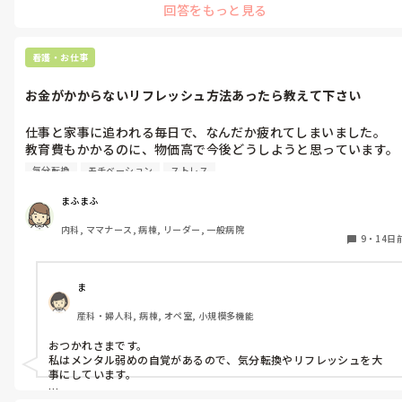
回答をもっと見る
看護・お仕事
お金がかからないリフレッシュ方法あったら教えて下さい
仕事と家事に追われる毎日で、なんだか疲れてしまいました。

教育費もかかるのに、物価高で今後どうしようと思っています。

なるべくお金がかからないリフレッシュ方法や気分転換方法があ
気分転換
モチベーション
ストレス
れば教えて下さい。
まふまふ
内科, ママナース, 病棟, リーダー, 一般病院
9
・
14日
ま
産科・婦人科, 病棟, オペ室, 小規模多機能
おつかれさまです。

私はメンタル弱めの自覚があるので、気分転換やリフレッシュを大
事にしています。
