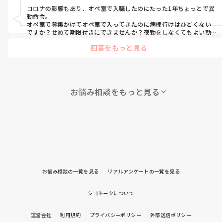
HCU, プリセプター, 病棟, リーダー, 神経内科, 脳神経外科, GCU, 消化器
コロナの影響もあり、オペ室で入職したのにたった1年ちょっとで異
外科, 一般病院, 大学病院, 慢性期, 終末期, オペ室
動命令。

オペ室で募集かけてオペ室で入ってきたのに病棟行けはひどくない
ですか？せめて期限付きにできませんか？夜勤をしなくてもよい勤
務形態で生活リズム整うと思ってこちら選んだのですが、その点も
回答をもっと見る
配慮してもらえません？

お給料下がるんですけれども。

病棟配属・夜勤なしもできませんか？

って聞いても全て返事はNOでした。

じゃ、やりたくない仕事ならやめます。お世話になりました！

お悩み相談をもっと見る
って退職届出したことありますよ笑

余談なんですが、知ってます？今コロナワクチンバイトだとここで
勤務する時間全振りしたら、月収３倍になるそうでちょうどみんな
と悩んでたんです＾＾！

こんな大事にしてくれない職場なら安心もできないし、お金くれる
ところに流れるのは当然ですよねぇー！

お世話になりました＾＾ノ★

お悩み相談の一覧を見る
リアルアンケートの一覧を見る
って退職しまして、ワクチンバイトで元職員と再会しまくりましたね
笑

このまま経営悪化して困って買収されてまえ･:*+.\(( °ω° ))/.:+フッ

シゴトークについて
ちょっとした復讐です♪
運営会社
利用規約
プライバシーポリシー
外部送信ポリシー