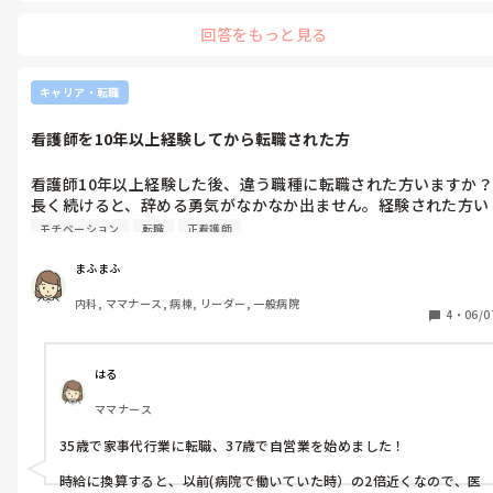
回答をもっと見る
キャリア・転職
看護師を10年以上経験してから転職された方
看護師10年以上経験した後、違う職種に転職された方いますか？

長く続けると、辞める勇気がなかなか出ません。経験された方い
たら、教えていただきたいです。
モチベーション
転職
正看護師
まふまふ
内科, ママナース, 病棟, リーダー, 一般病院
4
・
06/0
はる
ママナース
35歳で家事代行業に転職、37歳で自営業を始めました！

時給に換算すると、以前(病院で働いていた時）の2倍近くなので、医