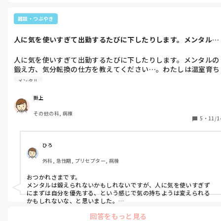
雑談・つぶやき
人に気を使いすぎて出勤するたびに下したりします。メンタルの
鍛え方、気分...
人に気を使いすぎて出勤するたびに下したりします。メンタルの
鍛え方、気分転換の仕方を教えてください…。わたしは温室育ち
のような感じですし、やはり厳しく育てられなければメンタルも
メンタル
鍛えられませんよね…。
掛上
その他の科, 病棟
5
・
11/1
ひろ
外科, 急性期, プリセプター, 病棟
おつかれさまです。

メンタルは鍛えられないかもしれないですが、人に気を使いすぎず
にまずは自分を優先する、という感じで気の持ちようは変えられる
かもしれないな、と思いました。

回答をもっと見る
メンタル的にキツくなったときの気分転換はサウナに行ってます。
