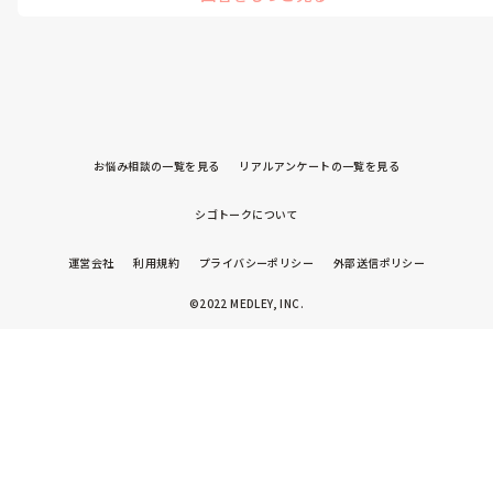
「うちはすぐに辞めないよね？」という感じでくると思うので、興
味のある科や分野であることを伝えられるかが大事な気がします…！
お悩み相談の一覧を見る
リアルアンケートの一覧を見る
シゴトークについて
運営会社
利用規約
プライバシーポリシー
外部送信ポリシー
©2022 MEDLEY, INC.