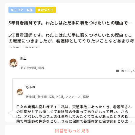
キャリア・転職
👑殿堂入り
5年目看護師です。わたしはただ手に職をつけたいとの理由でこ
の職業につき...
5年目看護師です。わたしはただ手に職をつけたいとの理由でこ
の職業につきましたが、看護師としてやりたいことなどあまり考
えたことがなく、ただ言われたことをやっているような日々に感
5年目
やりがい
じます。目標ややりがいもなく、"業務"として続けてしまってい
ます。

掛上
みなさんはどういったきっかけで看護師を目指したり、今の科に
その他の科, 病棟
ついていたりしますか？

19
・
11/2
そもそもこんなこと考えながら仕事してるのも変ですかね…笑
ちゃむ
救急科, 急性期, ICU, HCU, ママナース, 病棟
日々の業務お疲れ様です！私は、交通事故にあったとき、看護師さん
の対応がとても優しくて看護師の仕事ってありかもって思い、さら
に、アパレルやカフェの仕事をしてみたくてなんかあったときの保
険で看護師の免許をとり、さらに保険で養護教諭と保健師もとりま
した笑 結局看護師しかしてません。スタバで働きたいです！笑
回答をもっと見る