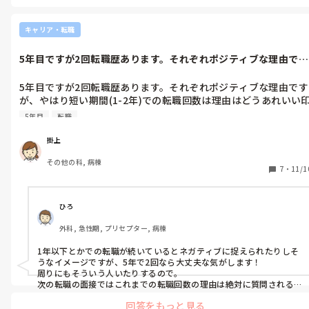
サウナと水風呂に交互に入ると自律神経が整う効果もあるらしく、
結構オススメですー
キャリア・転職
5年目ですが2回転職歴あります。それぞれポジティブな理由です
が、やはり...
5年目ですが2回転職歴あります。それぞれポジティブな理由です
が、やはり短い期間(1-2年)での転職回数は理由はどうあれいい
象はもたれないものでしょうか。思い描いているキャリアはない
5年目
転職
ものの、今の職場では技術の向上は見込めず、興味がある科なの
かと聞かれたらそこまでではないので、また転職を考えてしまっ
掛上
ています。批判ではなくアドバイスをお願いします。
その他の科, 病棟
7
・
11/1
ひろ
外科, 急性期, プリセプター, 病棟
1年以下とかでの転職が続いているとネガティブに捉えられたりしそ
うなイメージですが、5年で2回なら大丈夫な気がします！

周りにもそういう人いたりするので。

次の転職の面接ではこれまでの転職回数の理由は絶対に質問される
と思いますが、ポジティブな理由なのであれば、その理由をちゃん
回答をもっと見る
と伝えられれば問題ないと思いますよ！
