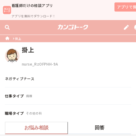
看護師
だけの相談アプリ
アプリで
アプリを無料でダウンロード！
掛上
掛上
nurse_RzOFPHH-9A
ネガティブナース
仕事タイプ
病棟
職場タイプ
その他の科
お悩み相談
回答