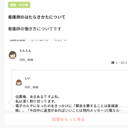
看護・お仕事
看護師のはたらきかたについて
看護師の働き方についてです

私個人の考えなのですが、看護師という仕事自体はやりがいもあ
時間外労働
インシデント
ストレス
りとても楽しいです。

しかし、時間外に連絡がかかってきたり、医師と他職種とのやり
とんとん
とりをなぜか伝書鳩のような役割を果たしたり、他職種のインシ
内科, 病棟
デントも見つけた看護師が対処+インシデントレポート作成した
2
・
02/1
り…など看護師入らないとだめ？という業務が多い気がします。

それにもかかわらず他職種と基本給が同じだと割に合わないな…
と感じてしまいます。

しい
内科, 病棟
皆さんの意見を聞きたいです！
伝書鳩、あるあるですよね。

私は潔く割り切ってます。

電子カルテになったのをきっかけに「緊急を要することは直接連
絡」、「今日中に返答があればいいことは院内メッセージ(電カル内
にあるシステム)の利用」と分けています。

回答をもっと見る
看護師が直接関係ないこと(医師と薬剤師間の薬の相談、医師とリハ