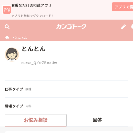
看護師
だけの相談アプリ
アプリで
アプリを無料でダウンロード！
とんとん
とんとん
nurse_QcYrZBoaUw
仕事タイプ
病棟
職場タイプ
内科
お悩み相談
回答