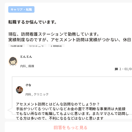
キャリア・転職
転職するか悩んでいます。
現在、訪問看護ステーションで勤務しています。

実績制度なのですが、アセスメント訪問は実績がつかない、休日
手当がつくと説明を受けましたがついているかついていないか不
訪問看護
ママナース
人間関係
明瞭などの対応があり、不信感が募っています…

子どもがいるので転職するか、現在のまま勤務を続けるか悩んで
とんとん
います。

内科, 病棟
転職するべきなのかと、子どもがいると転職が不利になるなどあ
2
・
01/0
りますか？

アドバイス頂きたいです！
さな
内科, クリニック
アセスメント訪問とはどんな訪問なのでしょうか？

手当がついてるついてないなどお金の面で不明瞭な事業所は大抵録
でもない所なので転職してもよいと思います。またママさんで訪問し
てる方は多いので、不利になるなどはないと思います
回答をもっと見る