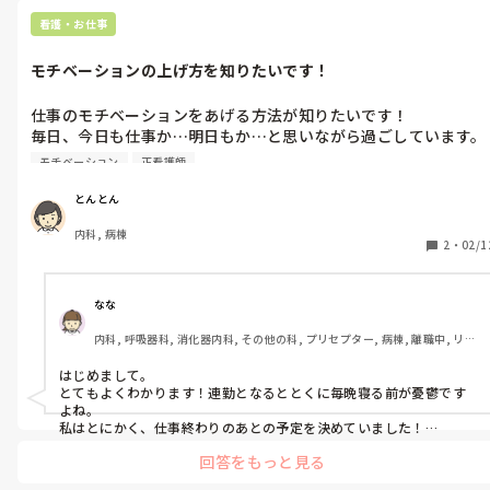
ビリや栄養士の連絡等)は、｢間に挟まれても詳細が分からないので、
直接聞いて下さい」と割り切って返事しています。

看護・お仕事
人員不足のため日勤は定数に満たない人数で通常業務さえ回りきら
モチベーションの上げ方を知りたいです！
ない状態なので、割りきらないと看護師だけが時間外がとなり上か
ら指摘を受けます…。　　
仕事のモチベーションをあげる方法が知りたいです！

毎日、今日も仕事か…明日もか…と思いながら過ごしています。
仕事に来てしまえばあっという間なので良いのですが、それまで
モチベーション
正看護師
が憂鬱です。

モチベーションが少しでも上がる工夫が知りたいです！
とんとん
内科, 病棟
2
・
02/1
なな
内科, 呼吸器科, 消化器内科, その他の科, プリセプター, 病棟, 離職中, リー
ダー, 一般病院, 終末期
はじめまして。

とてもよくわかります！連勤となるととくに毎晩寝る前が憂鬱です
よね。

私はとにかく、仕事終わりのあとの予定を決めていました！

この日は仕事終わりにご飯をどこに食べに行こう、この日は終わっ
回答をもっと見る
たらテレビで録画してる続きを見よう、連勤頑張ったら休日に買い
物に行こう！などです。
