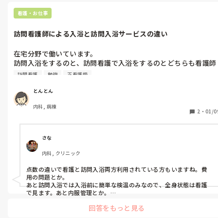
よくあることだとは思いますが、とりあえず自分のしたいこと、好
きなことが控えていると考えると、むしろ仕事早く始まってほし
看護・お仕事
い！となっていました。

あとは、スタッフや患者さんと交流を深めるくらいですかね？少し
訪問看護師による入浴と訪問入浴サービスの違い
雑談を楽しめる相手がいる、と考えるだけで、憂鬱な気持ちは軽く
なると思います！私は、スタッフと大変大変といいながらも、終わ
ったあとに今日頑張ったー！明日もさっさと仕事終わらせよう！と
在宅分野で働いています。

意気込む時間はわりと好きでした。
訪問入浴をするのと、訪問看護で入浴をするのとどちらも看護師
がいると思うのですが、両方使われている方がいらっしゃいま
訪問看護
勉強
正看護師
す。

なぜ2つのサービスを使うのかを知りたいです。

とんとん
それぞれのサービスのメリットとデメリットあれば合わせて教え
内科, 病棟
て頂きたいです！
2
・
01/0
さな
内科, クリニック
点数の違いで看護と訪問入浴両方利用されている方もいますね。費
用の問題とか。

あと訪問入浴では入浴前に簡単な検温のみなので、全身状態は看護
で見ます。あと内服管理とか。

訪問入浴はあくまで入浴のみなので。
回答をもっと見る