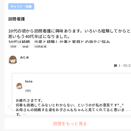
キャリア・転職
訪問看護
20代の頃から訪問看護に興味あります。いろいろ経験してからと
思いもう40代半ばになりました。

30代は結婚、出産と経験し仕事と家庭との両立に悩み

研修
結婚
訪問看護
家庭を優先した働き方に変更して働いてます。子どもは2人いて
上の子が小学校高学年、下が低学年です。

みとめ
下の子のことを思うと今のままの働き方がいいと思う反面、自分
の年齢を考えると訪問看護に挑戦していいのではないかと考えて
2
・
03/2
ます。

訪問看護について調べていて、自分にはムリと思って訪問看護に
転職することを先延ばししてます。

hana
ずっと気になってるので訪問看護の研修に参加してから考えよう
内科
か、考えてばかりですけど。

思いきって訪問看護に転職して働きながら勉強したらいいのか。
お疲れさまです。

悩んでいるのでアドバイス下さい。
何事も挑戦してみないとわからない、というのが私の意見です^_^

お母さんの挑戦する姿をお子さんもちゃんと見てくれてると思いま
す。

回答をもっと見る
研修があるのならそれに参加されても良いんじゃないでしょうか？
どんどん興味が湧きそうですけどね！
