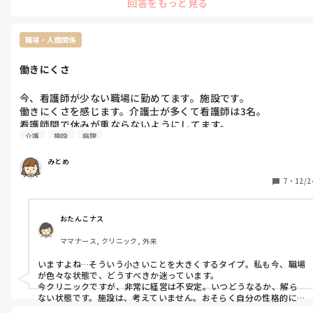
回答をもっと見る
・今の職場で研修を受けられる環境か

・研修後に訪問看護の経験を積める可能性があるか

を一度確認してみると良いと思います。

訪問看護は実践が大切なので、

職場・人間関係
研修＋実際に訪問に出られる環境が整うかどうかがポイントかなと
感じています。　

働きにくさ
働く選択肢を増やすのとても素敵だと思います。

ご自身のペースで進めていいと思いますよ。
今、看護師が少ない職場に勤めてます。施設です。

働きにくさを感じます。介護士が多くて看護師は3名。

看護師間で休みが重ならないようにしてます。

介護
施設
病院
看護師の1人が合わないです。相性が合わないてこういうことか
て感じです。

みとめ
合わない人はＢ型、仕事はできるし口も達者、周りを巻き込んで
7
・
12/2
小さいことを大きく話題にして大ごとにするタイプです。

かといって病院に戻りたいとも思えなくて。

おたんこナス
施設勤務合う合わないあるのか、合わない看護師が身近にいるか
ママナース, クリニック, 外来
ら苦しいのか。

どうおもいますか。
いますよね…そういう小さいことを大きくするタイプ。私も今、職場
が色々な状態で、どうすべきか迷っています。

今クリニックですが、非常に経営は不安定。いつどうなるか、解ら
ない状態です。施設は、考えていません。おそらく自分の性格的に医
療を考えたい脳なので、施設で生活をメインに支えて、その中の医療