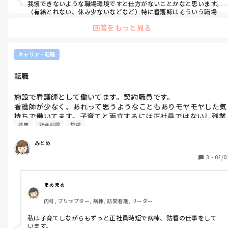
我慢できないような職場環境ですと仕方がないことかなと思います。
（有給とれない、休み少ないなどなど）特に看護師はそういう職場
が多いように感じます。

回答をもっと見る
でも、人間関係だったり完璧な職場ってないものだと割り切ってい
ます。仕事ですし嫌なことがない職場なんてないです。

そういうことも考えて無理だ！ってなったら転職を考えるようにし
ています。
キャリア・転職
転職
施設で看護師として働いてます。契約職員です。

看護師が少なく、あれって思うようなこともありモヤモヤした気
持ちで働いてます。子育てと両立するには正社員ではないし残業
残業
総合病院
施設
なく帰ることができます。

人間関係はいいほうです。

みとめ
正社員としては働きたくないと思ってます。

訪問看護か療養型病院か、総合病院、どこで働こうか。前職は急
3
・
02/0
性期でピリピリした雰囲気で残業当たり前にあり疲れ果ててまし
た。

40代前半です。転職について悩んでます。アドバイス下さい。
まるまる
内科, プリセプター, 病棟, 訪問看護, リーダー
私は子育てしながらもずっと正社員時短で病棟、訪看の仕事をして
います。
