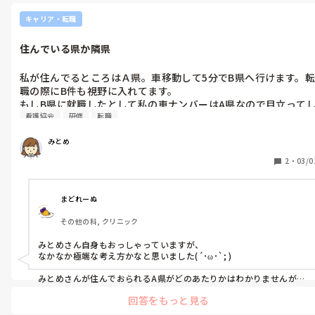
頑張ってください！
キャリア・転職
住んでいる県か隣県
私が住んでるところはＡ県。車移動して5分でB県へ行けます。転
職の際にB件も視野に入れてます。

もしB県に就職したとして私の車ナンバーはA県なので目立って
看護協会
研修
転職
まうかなと。わざわざ他県に就職する必要ないのか。看護協会は
今入ってないけど現地集合の研修うけるならB県が近いです。リ
みとめ
モート研修増えたのであまり気にしなくていいと思いますけど。

転職考える上で通勤距離だけでなく、どこの地域か、よく考えた
2
・
03/0
ほうがいいですか。隣県や隣市だとライバル視して敵対する必要
ないのに自分の中でなんかひねくれた見方をしてるときありま
す。ご意見ください。

まどれーぬ
その他の科, クリニック
みとめさん自身もおっしゃっていますが、

なかなか極端な考え方かなと思いました(´･ω･`; )

みとめさんが住んでおられるA県がどのあたりかはわかりませんが、

例えば東京都に職場がある方たち、

回答をもっと見る
恐らく全員が都内在住ってわけではないですよねぇ、どう考えて
も。
