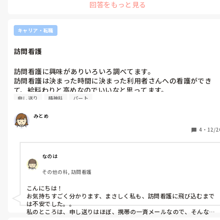
回答をもっと見る
となると、もどかしくて耐えれないと思うから…かといって、病院は
無理かな…と思っています。となると、訪問看護…となるけど、訪問
看護も生活をいかに家で過ごせるか、受診タイミングや非常事態を
判断して見抜いて主治医に繋げられるか、と思うと…訪問看護も難し
キャリア・転職
い…

となると、クリニックか訪問診療かな、と思っていると今のところ
訪問看護
なのですが、経営は不安定です。

施設看護は楽しいと思って働けていましたか？その人云々は、もち
訪問看護に興味がありいろいろ調べてます。

ろんあると思いますが。看護師は仕事は、やりがいか人間関係かな
訪問看護は決まった時間に決まった利用者さんへの看護ができ
と思ってます😅

て、給料わりと高めなのでいいなと思ってます。

人間関係がよければ、多少仕事がどーであれ、大丈夫と思えますし…
申し送り
精神科
パート
私は申し送りが苦手です。新人のときに申し送りで嫌な思いした
けど、やりがいを、感じなければ、嫌になるし…

なので、人間関係が耐えられるかどうか、が鍵かな…と感じました✋
のでトラウマになってます。他職種との連携もよくわかってませ
答えになってなくてすみません。
みとめ
ん。訪問看護についての制度も分かってません。医師が気難しい
タイプだとやりにくそうだなと思ってしまいます。そうなると訪
4
・
12/2
問看護向いてないのかなと思うことあります。あと、寝ることが
好きで、オンコール担当になったらいつ呼ばれるかもしれない、
寝ることを邪魔される可能性ありますよね。稼ぐこと重視でなけ
なのは
れば訪問看護のパート勤務、オンコールなし勤務が理想です。

その他の科, 訪問看護
現実的には稼ぎたいので正社員として働きたいです。

精神科特化の訪問看護はオンコールなしのところありました。小
こんにちは！

児は私も子どもがいるので子どもは好きです、好きだからこそ尊
お気持ちすごく分かります、まさしく私も、訪問看護に飛び込むまで
すぎて関わりたくない気持ちあります。訪問看護は小児から高齢
は不安でした。。

者まで幅広く対応してるから私には務まらないと思ってしまいま
私のところは、申し送りはほぼ、携帯の一斉メールなので、そんな
に緊張はしないです！
