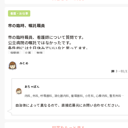
す。

私は看護協会に相談したことはありませんが、周りで利用した人の
看護・お仕事
話を聞く限り、

「答えを出してもらう場所」というより

市の臨時、嘱託職員
選択肢を整理するための場所という印象を持っています。

条件や制度を客観的に並べてもらえるのは、頭の中を一度リセット
する意味では役立つと思います。

市の臨時職員、看護師について質問です。

公立病院の嘱託ではなかったです。

結局、どの道を選ぶにしても不安がゼロになることはないですよ
条件的には土日休みでいいなと思ってます。

ね。

保健師
介護
勉強
現場から離れてしまうので悩んでます。

今悩んでいるのは、それだけ真剣に自分の人生と向き合っている証
拠だと思います。

制服はなくてスーツ系などカジュアルすぎない服なら自腹での出
焦って決めなくても大丈夫だと思います。

みとめ
費が増えそう。

少しずつ、自分が「これなら続けられそう」と思える形を探してい
医療制度、介護制度のことなどは仕事をしながら勉強できるので
3
・
01/1
けばいいと思います。
しょうか。保健師の仕事をサポートする仕事なのでしょうか。

実際に働いたことある方、どうですか。
あちゃぽん
内科, 外科, 呼吸器科, 消化器内科, 循環器科, 小児科, 心療内科, 整形外科, 
産科・婦人科, 耳鼻咽喉科, 皮膚科, 泌尿器科, リハビリ科, 総合診療科, 救
急科, 超急性期, ICU, CCU, HCU, その他の科, ママナース, 外来, 神経内科, 
自治体によって異なるので、直接応募元にお問い合わせください。
脳神経外科, NICU, 消化器外科, 一般病院, 慢性期, 回復期, 終末期, オペ室, 
透析, 検診・健診
回答をもっと見る