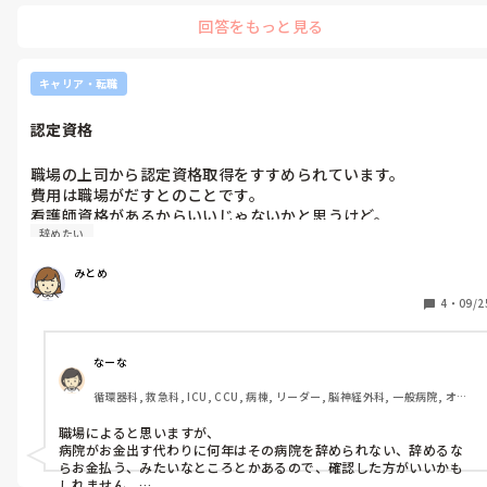
は手取り20数万です。もっと稼いでくれるなら私もこんなに悩ん
回答をもっと見る
もし、みとめさんががっつり医療行為、看護がしたいなら、訪問看
でないです。

護は条件に上がってくるかもしれないですね。面白いですよ。すご
くわたしは訪看が楽しかったです。

ただ、オンコールがあるとこが多い。

キャリア・転職
その辺配慮してもらえたらいいんじゃないかなと思います。

訪看ならパートでも、時給いいとこありそうですけど、、、急性期に
認定資格
10数年いらしたのなら経験はあるので大丈夫じゃないですかね？

ワークライフバランスで悩むのめちゃわかります。わたしもお金をと
るか、時間をとるのか、、、でもお金いるし、、、で全く就活が進
職場の上司から認定資格取得をすすめられています。

みません。

費用は職場がだすとのことです。

悩ましいですよね、、、。
看護師資格があるからいいじゃないかと思うけど。

辞めたい
そんなに認定資格て大事なんでしょうか。

すすめられることをありがたいと思って受け入れた方がいいので
みとめ
しょうか。とっておいて損はないと言われます。職場が費用を出
すということは、もし資格とったら辞めにくいと思ってしまいま
4
・
09/2
す。今の職場は辞めたいと思いながら働き日々流されて過ごして
ます。
なーな
循環器科, 救急科, ICU, CCU, 病棟, リーダー, 脳神経外科, 一般病院, オペ
室, 透析
職場によると思いますが、

病院がお金出す代わりに何年はその病院を辞められない、辞めるな
らお金払う、みたいなところとかあるので、確認した方がいいかも
しれません。
