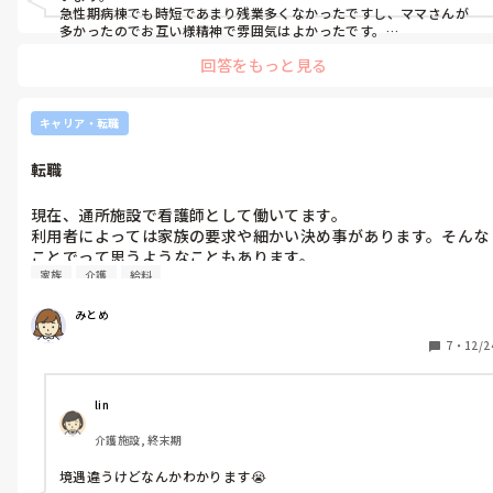
急性期病棟でも時短であまり残業多くなかったですし、ママさんが
多かったのでお互い様精神で雰囲気はよかったです。

今の訪看もママさんがほとんどで、こちらも協力体制があり残業も
回答をもっと見る
あまりない方です。

働き方にもよりますが、正社員時短夜勤などなしである程度稼げる
のは訪看かなと思います。

訪看の場合はスタッフ少なくて子供関連のお休み取りづらい所もあ
キャリア・転職
ると聞きました。

なので、面接の時に事前に確認していた方がいいかなと思います。

転職
私のところは厳しいですが、温かいところもあり子育てに協力的で
時々事務所で見てもらったりしています。
現在、通所施設で看護師として働いてます。

利用者によっては家族の要求や細かい決め事があります。そんな
ことでって思うようなこともあります。

家族
介護
給料
そう考えると、病院では管理下のもとに仕事をしてたんだなと思
います。

みとめ
施設勤務において利用者に寄り添いすぎるのに疲れました。今の
施設は看護も介護もレクレーション、とにかく皆平等に仕事を協
7
・
12/2
力しましょうという雰囲気です。

看護にしかできない仕事もあるのに、全てを求められて荷が重い
です。給料にも不満あります。

lin
他職種と一緒に働くのって大変と感じてます。

介護施設, 終末期
訪問看護に興味あります。利用者さんの生活においてサポートす
るとなると、今の働き方と変わりないのかな、辞めたくなるのか
境遇違うけどなんかわかります😭

なとマイナスな想像しかできてません。思い切って訪問看護に転