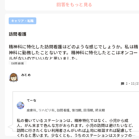
す。

回答をもっと見る
会社によっては、オンコールは殆ど外注しているので、正社員でも
訪問看護について調べれば調べるほど興味はあるのに働く自信が
子供が小さい内は免除になるところもあります。

ないです。どうしたらいいのかアドバイス下さい。
小児の利用者さんがあまりいないステーションもあったり、そのス
テーション毎の特色もある気がします。

キャリア・転職
通える範囲の訪問看護ステーションに見学に一度行ってみて、心配な
ところなどを直接お聞きするのも良いかと思います。そのステーショ
訪問看護
ンの雰囲気も分かって良いです。ちなみに私のところは、スタッフの
年齢層が高めなので穏やかです。
精神科に特化した訪問看護はどのような感じでしょうか。私は精
神科に勤務したことないです。精神科に特化したとこはオンコー
ルがないのでいいなと思いました。

訪問看護
他の訪問看護は小児から成人までいろいろ対応してるところもあ
ります。飽きっぽい性格なのでいろいろ経験したいけど小児は経
みとめ
験なしです。小児に関わることがこわいです。

訪問看護に興味あるけど、どのような視点で探したらいいのかわ
2
・
11/2
からなくなってます。アドバイスください。
てーな
皮膚科, リハビリ科, 訪問看護, 慢性期, 回復期, 終末期
私の働いているステーションは、精神特化ではなく、小児から成
人、がん末まで色んな方がおられます。小児の訪問は避けたいなど、
訪問に行きたくない利用者さんがいれば上司に相談すれば配慮して
くれると思います。少なくとも、うちのステーションはスタッフの数