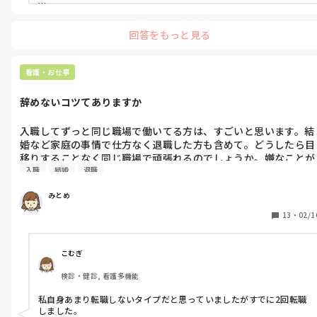
ことはないし。通勤距離と通勤時間はかなり重要と思いますけ
今は子供優先で、大きくなってからキャリアは積み直せますよ。

ど、どうですか。それより残業あり、なしを気にした方がいいの
年収も子供がお金がかかる時期の今がんばって稼いでます。貯蓄は少
回答をもっと見る
ないけど家族皆元気です。

質問の答えにはなってないと思いますが、子供との時間家族の時間
を大切にするのも、悪くないですよ

看護・お仕事
と伝えたいです。
辞めないコツてありますか
入職してずっと同じ職場で働いてる方は、すごいと思います。結
婚など家庭の事情で仕方なく退職した方も含めて。どうしたら目
移りすることなく同じ職場で頑張れるのでしょうか。嫌なことが
入職
結婚
退職
あったとき、積もり積もって嫌になってもう無理てなったとき
は、どう乗り越えているのか。教えて下さい。転職しようか、ど
みとめ
うしようか、転職したとして思っていたのと違ったとすぐ辞めた
くなるのではと自信ないです。
13
・
02/1
こむぎ
検診・健診, 看護多機能
私自身あまり転職しないタイプだと思っていましたがすでに2回転職
しました。
