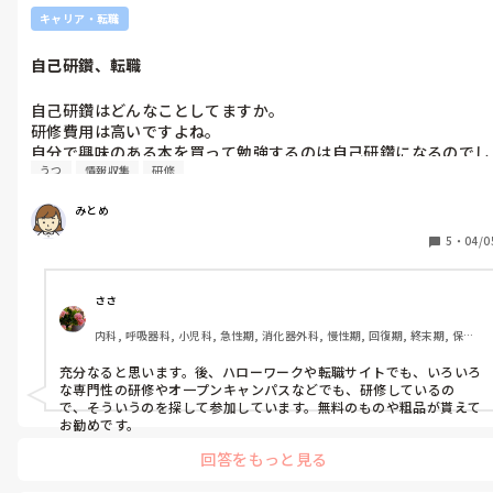
キャリア・転職
自己研鑽、転職
自己研鑽はどんなことしてますか。

研修費用は高いですよね。

自分で興味のある本を買って勉強するのは自己研鑽になるのでし
うつ
情報収集
研修
ょうか。

他人から認められるのは研修受講や認定資格なのでしょうか。時
みとめ
間とお金をかけてこそ意味があるのか。

悩んでるのは訪問看護研修をうけようかどうしようかという悩み
5
・
04/0
もあります。訪問看護研修受けてやるぞって気持ちを高めて訪問
看護に転職しようかどうしようか悩んでます。ネットや本で情報
収集できるけど働きながら研修うけること、転職活動することが
ささ
内科, 呼吸器科, 小児科, 急性期, 消化器外科, 慢性期, 回復期, 終末期, 保育
園・学校, 小規模多機能, 看護多機能
充分なると思います。後、ハローワークや転職サイトでも、いろいろ
な専門性の研修やオ一プンキャンパスなどでも、研修しているの
で、そういうのを探して参加しています。無料のものや粗品が貰えて
お勧めです。
回答をもっと見る