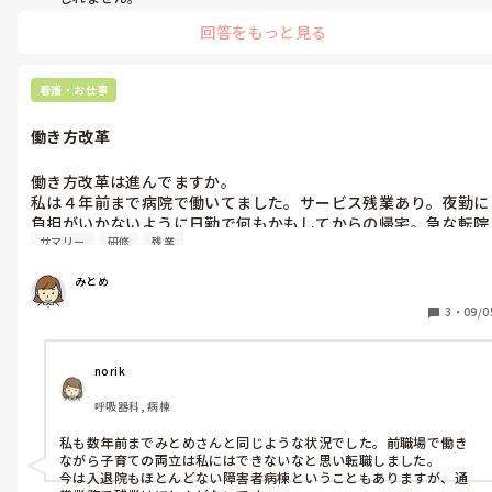
また認定看護師手当みたいなのも病院によってピンキリなので、認
回答をもっと見る
定取得に強い思いがないならそういう待遇面で判断してもいいかも
ですね…

認定取得って割と大変みたいなので、その苦労ととった後の待遇が
割にあうか…仕事だけ増えて給料は増えないみたいなのよく聞きま
看護・お仕事
す。
働き方改革
働き方改革は進んでますか。

私は４年前まで病院で働いてました。サービス残業あり。夜勤に
負担がいかないように日勤で何もかもしてからの帰宅。急な転院
サマリー
研修
残業
される方のサマリー記入。やりたくもない研究、研修参加。休み
を利用しての自己研鑽、研修参加。

みとめ
子育てと家庭との両立が難しく退職しました。

今はどうなんでしょうか。
3
・
09/0
norik
呼吸器科, 病棟
私も数年前までみとめさんと同じような状況でした。前職場で働き
ながら子育ての両立は私にはできないなと思い転職しました。

今は入退院もほとんどない障害者病棟ということもありますが、通