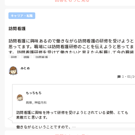
キャリア・転職
訪問看護
訪問看護に興味あるので働きながら訪問看護の研修を受けようと
思ってます。職場には訪問看護研修のことを伝えようと思ってま
す。訪問看護研修を受けて働きたいと思えたら転職して今の職場
研修
退職
訪問看護
を退職したいです。どう思いますか。
みとめ
1
・
01/1
もっちもち
病棟, 神経内科
訪問看護に興味を持って研修を受けようとされている姿勢、とても
素敵だと思います。

働きながらということですので、

伝える際に、
