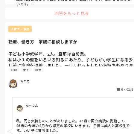
いです。

知識を得ることで患者さんの理解は深まりました。また、引き出し
回答をもっと見る
が増えるので、自分の働き方の選択肢が広がりました。

コミュニケーション能力も付きましたし、交渉能力も付きました。
コンサルテーション能力も付きましたし、教育指導力も付きまし
た。

子育て・家庭
得たものはここでは書ききれないくらいです。

ただ、認定看護師への思いが強くないと、何も得られないと思いま
転職、働き方　家族に相談しますか
す。
子ども小学低学年、2人。旦那は自営業。

私は小１の壁をいろいろ知るにあたり、子どもが小学生になる少
し前に病院を退職しました。一旦リセットしたい気持ちもありま
旦那
求人
残業
した。病院勤務を離れて4年。なんとも言えない不安、焦りを感
じてます。施設勤務中でパートフルタイム、病院勤務時代とは真
みとめ
逆の規則正しい生活を送ってます。子どもとの時間は余裕持てて
ます。病院勤務だと帰ってきたら疲れ果ててました。疲れを理由
6
・
02/1
に家事適当、子どもの寝かしつけして一緒に寝る生活でした。

給料はかなり下がりまして、このままでいいのかと仕事内容にも
疑問、不安を抱いてます。

なーさん
働き方に悩んだ時は、旦那に相談したほうがいいのでしょうか。
ある程度、自分でこういう働き方したいからって感じの提案のほ
私、同じ気持ちのことがありました。43歳で国立病院に異動して、
うがいいのでしょうか。

46歳の今年の4月から認定の学校にいきます。子供は成人と高校生で
1人で求人サイトみて、時間だけが過ぎてます。

す。いい子に育ちました。

通勤距離を優先すると職場は限られてくるし、通勤近いにこした