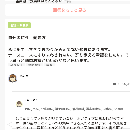
常業務で残業はほとんどないです。

上からの残業は極力しないようにとのお達しがあるので、引き継げ
回答をもっと見る
ることは次の勤務の方にお願いしています。

研修や委員会活動もあります。法定研修も帰宅してから動画を見た
り、お休みの日に勉強会の資料を作成しています。

看護・お仕事
自分の特性　働き方
私は集中しすぎてまわりがみえてない傾向にあります。

ナースコースにふりまわされない、寄り添える看護をしたい。そ
う思うと訪問看護がいいのかなと思います。

やりがい
訪問看護
病院
ただ、訪問看護だと病院ではないから治療したり回復を手助けす
るわけではないから、やりがいは感じにくいのかな。わかる方い
みとめ
ますか。
2
・
06/3
れいれい
内科, 外科, 呼吸器科, 消化器内科, 循環器科, 耳鼻咽喉科, 皮膚科, 泌尿器
科, 救急科, その他の科, ママナース, クリニック, リーダー
はじめまして♪周りが見えていない＝ネガティブに思われがちです
が、目の前のことにしっかり集中できる人だと思います。その真剣さ
を生かして、緩和ケアなどどうでしょう？回復の手助けと言う面で