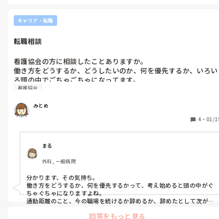
通所施設だと物足りなさと無力感を感じ、入所施設だと入所者に
寄り添い続けないといけないプレッシャーを感じます。訪問看護
キャリア・転職
のほうが他職種との連携、看護計画、医師の指示にそってケアし
大変だけどやりがいをもてるのかなと考えてます。精神科看護を
転職相談
メインにしているとこは働く条件として、オンコールなしは魅力
的ですけど、私のやりたい看護ではないです。勝手ながら精神科
看護協会の方に相談したことありますか。

看護は終わりのみえない果てしない感じがして重苦しく感じま
働き方をどうするか、どうしたいのか、何を優先するか、いろい
す。精神科看護に詳しくないので語弊があればすいません。

ろ頭の中でごちゃごちゃになってます。

看護協会
通勤距離を考えると限定された職場になるし、今の職場を続ける
か、辞めるか、辞めるにしてもどうするか、新たな職場で働くと
みとめ
して続くのか不安です。人生相談に近いです。

看護協会の方に相談して良かった方、看護協会を活用されてる
4
・
01/1
方、どうだったか知りたいので教えて下さい。
まる
外科, 一般病院
分かります、その気持ち。

働き方をどうするか、何を優先するかって、考え始めると頭の中がぐ
ちゃぐちゃになりますよね。

通勤距離のこと、今の職場を続けるか辞めるか、辞めたとして次が
あるのか…。

回答をもっと見る
仕事の相談というより、人生相談に近くなる感覚、すごく共感しま