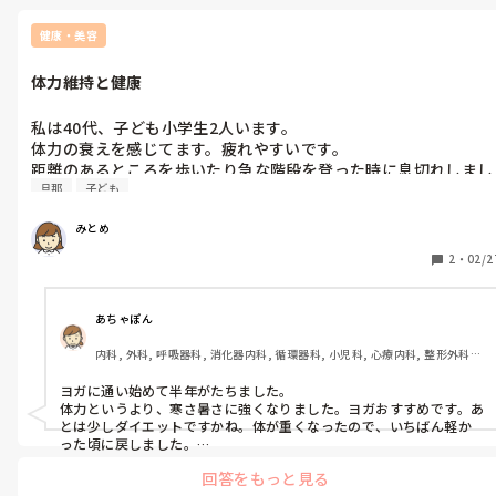
中にはめちゃくちゃ通勤時間かけて通っている方々もゴロゴロいら
っしゃいますよね。

健康・美容
埼玉から来たり、神奈川から来たり、

他にももっと遠くから来ている人たちもいる。

体力維持と健康
他県の人が……みたいな偏見というか、

そこが気になるのはみとめさん自身が気にしているからであって、

私は40代、子ども小学生2人います。

多分他の人はそんなこと気にしていないと思いますよ(´･ω･`; )

体力の衰えを感じてます。疲れやすいです。

距離のあるところを歩いたり急な階段を登った時に息切れしまし
車で5分で隣県なんてめちゃくちゃ近いじゃないですか！

旦那
子ども
た。足が疲れるのは当たり前として息苦しさを感じました。旦那
勤める上で通勤時間はとても重要だと思いますよ。

私はそう思っています。

から運動不足なんじゃないのと言われイラッとしました。看護師
どんなに良い職場でも、通勤時間が長ければそれだけで疲労に繋が
みとめ
として働いて子どもいていつどんな運動できるんだよって思って
ります。

ます。体力つかう仕事なのにこれ以上なんできついことしないと
2
・
02/2
いけないのって感じです。そうは言っても体力維持と健康のため
あと自分の中で変なこだわりを設けることによって、

に運動したいなと思うようになりました。

良い職場に巡り会える機会と範囲を狭めてしまうことにもなると思
うんですね。

ムリなくできる運動ありますか。何か運動してますか。

あちゃぽん
周りの目云々とかより、

内科, 外科, 呼吸器科, 消化器内科, 循環器科, 小児科, 心療内科, 整形外科, 
自分がどうしたいか、どういうところで働きたいかが一番大事かと
産科・婦人科, 耳鼻咽喉科, 皮膚科, 泌尿器科, リハビリ科, 総合診療科, 救
思います。
急科, 超急性期, ICU, CCU, HCU, その他の科, ママナース, 外来, 神経内科, 
ヨガに通い始めて半年がたちました。

脳神経外科, NICU, 消化器外科, 一般病院, 慢性期, 回復期, 終末期, オペ室, 
体力というより、寒さ暑さに強くなりました。ヨガおすすめです。あ
透析, 検診・健診
とは少しダイエットですかね。体が重くなったので、いちばん軽か
った頃に戻しました。

それから4毒抜きしてます。とくに、塩分のと砂糖をなるべく摂取せ
回答をもっと見る
ずに過ごしたらかなりかわりました。精製された砂糖は摂取すると