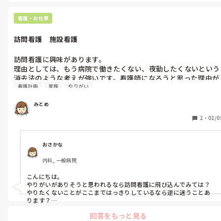
疲れます。甘いものが食べたい時は、フルーツをたべるようにしてま
す。割高ですが笑

今年42歳です。
看護・お仕事
訪問看護　施設看護
訪問看護に興味があります。

理由としては、もう病院で働きたくない、夜勤したくないという
消去法のような考えが強いです。看護師になろうと思った理由が
看護計画
家族
やりがい
手に職で職に困らないという現実的な理由です。在宅看護に興味
があり病院嫌いな人にとって病院行かずにすむならこんないいこ
みとめ
とないし、私も病院嫌いなので看護師として病院以外で活躍でき
るなら理想的です。

2
・
02/0
現在通所施設で働いてます。系列の事業所に入所施設がありま
す。入所だと年中無休で入所者の体調不良時は職員が病院付き添
いしてます。常に入所者がいるので何かあれば職員が対応して家
おさかな
族へ連絡します。私は入所施設で働きたくないです。

内科, 一般病院
通所施設だと通所中に何かあれば応急的なことはするけれど基本
的に家族に電話報告したり入所先に電話報告して終了です。

こんにちは。

入所施設の看護師は入所者を家族のように考えないと務まらない
やりがいがありそうと思われるなら訪問看護に飛び込んでみては？

のかなと勝手に思ってます。

やりたくないことがここまではっきりしているなら逆に迷うことあ
私は訪問看護師として働いたとして務まるのか、オンコール対応
ります？

オンコール対応のない、もしくは少ない場所を探してみては？
できるのか悩んでます。いつ呼ばれるか分からないオンコールに
回答をもっと見る
ストレスを感じそうです。
