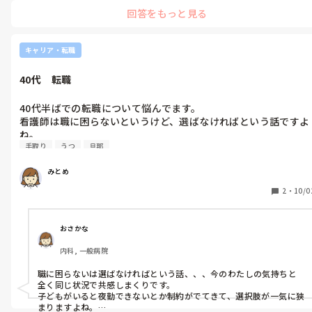
も多い方なのでそういった配慮はしてくれます。

回答をもっと見る
また、スタッフが多い方が電話当番の数も減るし、教育や訪問にも
余裕がある方だと思います。パートなら電話当番なしのところもあり
ます。

リハビリメインのステーションだと、元気な方が多そうなので、褥
キャリア・転職
瘡処置や点滴などの業務は少ない？ほぼない？のかなと思ったりし
ます。
40代　転職
40代半ばでの転職について悩んでます。

看護師は職に困らないというけど、選ばなければという話ですよ
ね。

手取り
うつ
旦那
訪問看護にすすむか、クリニックも検討するか、病院か、ただ過
酷な病院勤務には戻る自信がないです。

みとめ
今施設勤務中です。前職では病院勤務、急性期を10数年経験しま
した。病院勤務から5年くらい離れ施設で働いてます。職場は医
2
・
10/0
療行為が少なく物足りないです。かといって楽ではなく大変なと
きあります。

夜勤なく規則正しい生活できるのは助かってます。

おさかな
今度の転職で定年まで働きたい気持ちはあります。

内科, 一般病院
稼ぎたい気持ちもあります。稼ぐならきつくなることを覚悟しな
いといけないですよね。

職に困らないは選ばなければという話、、、今のわたしの気持ちと
ワークライフバランスを考えると今の施設勤務なんですけど、こ
全く同じ状況で共感しまくりです。

のままずっとここで働くと思うと憂うつです。

子どもがいると夜勤できないとか制約がでてきて、選択肢が一気に狭
ちなみに小学生低学年の子ども2人います。共働きで旦那の給料
まりますよね。
