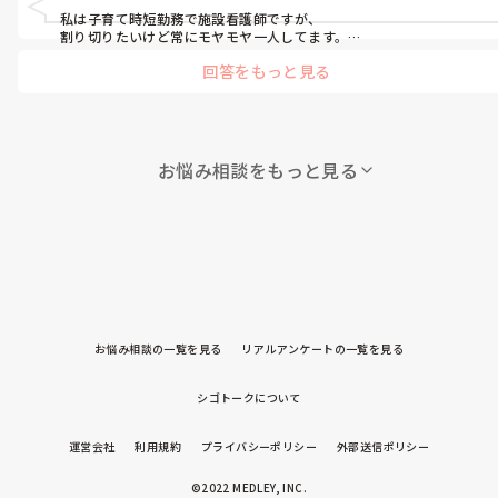
職してみようか、どうしようか悩んでます。アドバイス下さい。
私は子育て時短勤務で施設看護師ですが、

割り切りたいけど常にモヤモヤ一人してます。

回答をもっと見る
入って二年、長くいるベテランスタッフや利用者も多く当たり前、
のことがこっちからすると受け入れにくく。

施設って病院のような感覚と違うので勿論ですが個人の意思が良く
も悪くも反映されやすいので

強い人の意見が通りやすく、戦いのように感じることもあります。

お悩み相談をもっと見る
正社員スタッフもわかってやってるのか輪に加わりにくいし

辞めることも考えたけど中々子育てに寛容な場所ないし、すっごい
モヤモヤしてます。

御局も長くいる介護士にはコミュニケーション取るのに。。と

いつまでこんなのが続くんだろうとモヤモヤしてます。
お悩み相談の一覧を見る
リアルアンケートの一覧を見る
シゴトークについて
運営会社
利用規約
プライバシーポリシー
外部送信ポリシー
©2022 MEDLEY, INC.