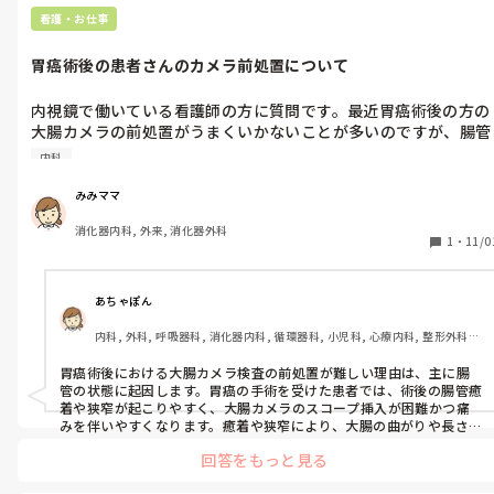
看護・お仕事
胃癌術後の患者さんのカメラ前処置について
内視鏡で働いている看護師の方に質問です。最近胃癌術後の方の
大腸カメラの前処置がうまくいかないことが多いのですが、腸管
洗浄剤と胃癌術後になにか関係があるのでしょうか？胃がない分
内科
早く腸に到達しやすいなど？が考えられますが、不思議だなと思
っています。どなたか同じような経験をされた方はいないでしょ
みみママ
うか？
消化器内科, 外来, 消化器外科
1
・
11/0
あちゃぽん
内科, 外科, 呼吸器科, 消化器内科, 循環器科, 小児科, 心療内科, 整形外科, 
産科・婦人科, 耳鼻咽喉科, 皮膚科, 泌尿器科, リハビリ科, 総合診療科, 救
急科, 超急性期, ICU, CCU, HCU, その他の科, ママナース, 外来, 神経内科, 
胃癌術後における大腸カメラ検査の前処置が難しい理由は、主に腸
脳神経外科, NICU, 消化器外科, 一般病院, 慢性期, 回復期, 終末期, オペ室, 
管の状態に起因します。胃癌の手術を受けた患者では、術後の腸管癒
透析, 検診・健診
着や狭窄が起こりやすく、大腸カメラのスコープ挿入が困難かつ痛
みを伴いやすくなります。癒着や狭窄により、大腸の曲がりや長さが
変化し、通常の挿入が難しいだけでなく、スコープを進める際に腸
回答をもっと見る
管を無理に伸ばすことができず、痛みや穿孔リスクが増大します。

さらに、大腸カメラの検査前には腸を空にする前処置が不可欠です