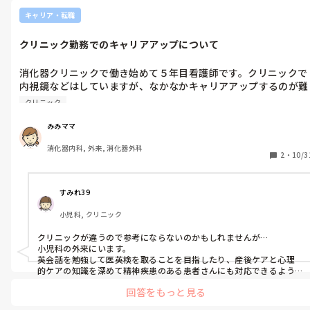
が、術後は腸の動きが悪かったり、便通異常があることも多く、通
常の下剤による腸管洗浄がうまくいかない場合があります。そのた
キャリア・転職
め、検査前日の食事制限や下剤の飲用が難航しやすく、十分な前処
置が困難になりやすいです。

クリニック勤務でのキャリアアップについて
これらの理由から、胃癌術後の患者では、前処置を工夫したり、鎮
静剤の使用や細いスコープでの検査が推奨されることもあります。前
処置が難しい場合でも、経験豊富な内視鏡医が対応することで、安
消化器クリニックで働き始めて５年目看護師です。クリニックで
全かつ痛みを抑えた検査が可能となることもあります
内視鏡などはしていますが、なかなかキャリアアップするのが難
しい気がしています…子育てとの両立のためにクリニック勤務を
クリニック
していますが、今後もクリニックでしか働いていけない気がし
て、少し大学病院などにも未練を感じてしまっています。クリニ
みみママ
ックで働かれている方で、キャリアアップの仕方におすすめなど
消化器内科, 外来, 消化器外科
あれば教えてください！内視鏡技師の資格などをとるか検討して
2
・
10/3
います！
すみれ39
小児科, クリニック
クリニックが違うので参考にならないのかもしれませんが…

小児科の外来にいます。

英会話を勉強して医英検を取ることを目指したり、産後ケアと心理
的ケアの知識を深めて精神疾患のある患者さんにも対応できるよう
に努めています。自分の領域の中で深める、できる処置を増やすだけ
回答をもっと見る
でなく知識を深めることも患者さんにより良いケアをするためにい