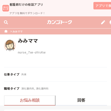
看護師
だけの相談アプリ
アプリで
アプリを無料でダウンロード！
みみママ
みみママ
nurse_7xe-oYrsKw
仕事タイプ
外来
職場タイプ
消化器内科, 消化器外科
お悩み相談
回答