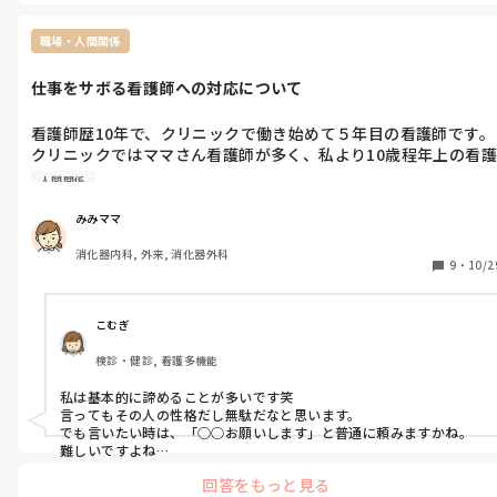
もちろん、点数目的というよりは「安全のため」「確実な診断のた
め」という意識が強い印象でした。

職場・人間関係
医師の方針によって考え方が分かれる部分だと思うので、一度理由
を直接聞いてみてもいいかもしれません。
仕事をサボる看護師への対応について
看護師歴10年で、クリニックで働き始めて５年目の看護師です。
クリニックではママさん看護師が多く、私より10歳程年上の看護
師が入社してくることも多くあります。初めの頃は仕事を覚える
人間関係
まで一生懸命な方が多いのですが、仕事にも慣れた2-3年目にな
ると、自分の業務を上手く避けて他の看護師にしてもらおうとす
みみママ
る看護師が何人か出てきています。師長さんが一人管理職でいる
消化器内科, 外来, 消化器外科
のですが、あまりはっきりとはものを言わないタイプなので、仕
9
・
10/2
事をしない看護師にだんだん苛立ちを覚えてしまいます。皆さん
は年上の看護師に上手く仕事を振るときにどうされていますか？
また、仕事をしてもらうようにするにはどう工夫したらいいなど
こむぎ
の意見があれば教えてください。
検診・健診, 看護多機能
私は基本的に諦めることが多いです笑

言ってもその人の性格だし無駄だなと思います。

でも言いたい時は、「○○お願いします」と普通に頼みますかね。

難しいですよね…
回答をもっと見る