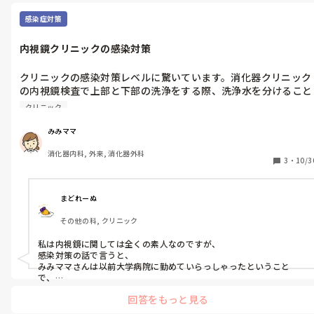
感染症対策
内視鏡クリニックの感染対策
クリニックの感染対策レベルに驚いています。消化器クリニック
の内視鏡検査で上部と下部の洗浄をする際、洗浄水を分けること
なく、同じバケツから吸い上げていたり、ガスコン水も鉗子口か
クリニック
ら注射器で注入していますが、注入用の注射器も同じものを使用
しています。感染リスクがあるように思って気持ちが悪いのです
みみママ
がどこもそんなものなんでしょうか…
消化器内科, 外来, 消化器外科
3
・
10/3
まどれーぬ
その他の科, クリニック
私は内視鏡に関しては全くの素人なのですが、

感染対策の話で言うと、

みみママさんは以前大学病院に勤めていらっしゃったということ
で、

大学病院は色んなことがほんとにきちんとしていますから、

回答をもっと見る
クリニックのテキトーさには驚くことばかりじゃないですか？😥
