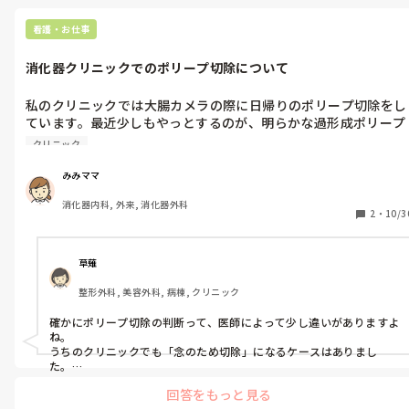
私も大学病院から初めてクリニックに転職したときは、

色んなギャップにびっくりしましたꙨꙻꙨꙻ

看護・お仕事
そのクリニックが昭和感満載の、

消化器クリニックでのポリープ切除について
建物も体制も古いところだったというのもありますが（牛耳ってる
お局Nsが70代&60代でした）、

採血のときに手袋をしようと探していて

私のクリニックでは大腸カメラの際に日帰りのポリープ切除をし
どこにありますか？と聞いたら、

ています。最近少しもやっとするのが、明らかな過形成ポリープ
「そんなもんないわよ！」と言われました😱

を実際とらないとわからないからと言って切除しています。確か
クリニック
に中には過形成ではなかったものもあるかもしれないのですが、
あと、ガラス製のシリンジが現役で活躍していたのにも度肝を抜か
れました😱

点数のために取っている？と思ってしまいます…他のクリニック
みみママ
さんでもそういうことはあるのでしょうか…
ただ、大学病院でのやり方が正しいからと言ってそれを強要しよう
消化器内科, 外来, 消化器外科
2
・
10/3
としてしまうと、

職場で爪弾きにされてしまう可能性があるので、

“郷に入っては郷に従え”がかなり重要だなと思っていて(  ´ω｀; )💦

草薙
なので、

どうしても目を瞑れない面に対しては、

整形外科, 美容外科, 病棟, クリニック
お伺いを立てながら改善策をマイルドに提案してみる、

そういったような気遣いが必要なんじゃないかなーと思います、

確かにポリープ切除の判断って、医師によって少し違いがありますよ
特に小さな職場だと(；´Д`A

ね。

うちのクリニックでも「念のため切除」になるケースはありまし
そこでうまくやっていく（生き抜く）コツですよね💦
た。

見た目だけでは過形成なのか腫瘍性なのか判断が難しいこともあ
回答をもっと見る
り、病理検査で確認する目的で取ることもあります。
