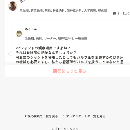
みい
急性期, 超急性期, 病棟, 神経内科, 脳神経外科, 大学病院, 終末期
2
・
11/0
めぐりん
急性期, 病棟, リーダー, 脳神経外科, 一般病院
VPシャントの観察項目ですよね？

それは看護師の記録なんでしょうか？

可変式のシャントを使用したとしてもバルブ圧を変更するのは専用
の機械も必要ですし、私たち看護師がバルブを扱うことはないと思
うのですが…

回答をもっと見る
1度その記録を書いている人にきいてみたらどうでしょう。
お悩み相談の一覧を見る
リアルアンケートの一覧を見る
シゴトークについて