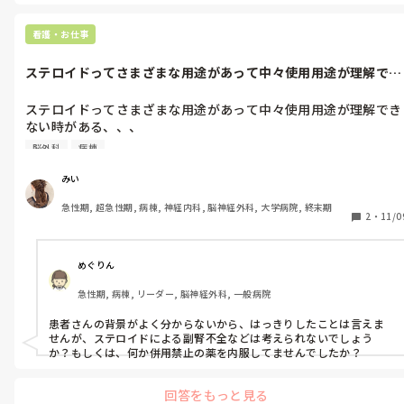
けて下さいね🍀
看護・お仕事
ステロイドってさまざまな用途があって中々使用用途が理解でき
ない時がある...
ステロイドってさまざまな用途があって中々使用用途が理解でき
ない時がある、、、

Naが急激に落ちて電解質異常をきたした患者。ステロイド薬内
脳外科
病棟
中だった。

電解質の急な異常はステロイドの副作用ってことであってるんで
みい
すか？？
急性期, 超急性期, 病棟, 神経内科, 脳神経外科, 大学病院, 終末期
2
・
11/0
めぐりん
急性期, 病棟, リーダー, 脳神経外科, 一般病院
患者さんの背景がよく分からないから、はっきりしたことは言えま
せんが、ステロイドによる副腎不全などは考えられないでしょう
か？もしくは、何か併用禁止の薬を内服してませんでしたか？
回答をもっと見る