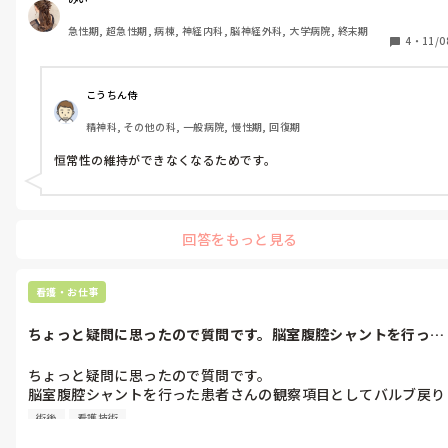
急性期, 超急性期, 病棟, 神経内科, 脳神経外科, 大学病院, 終末期
4
・
11/0
こうちん侍
精神科, その他の科, 一般病院, 慢性期, 回復期
恒常性の維持ができなくなるためです。
回答をもっと見る
看護・お仕事
ちょっと疑問に思ったので質問です。脳室腹腔シャントを行った
患者さんの観...
ちょっと疑問に思ったので質問です。

脳室腹腔シャントを行った患者さんの観察項目としてバルブ戻り
OK、とよく記録に書いてありますが、バルブの戻りってどうや
術後
看護技術
て観察するのですか？？