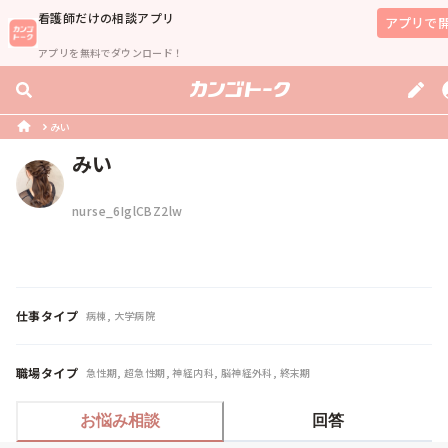
看護師
だけの相談アプリ
アプリで
アプリを無料でダウンロード！
みい
みい
nurse_6IglCBZ2lw
仕事タイプ
病棟, 大学病院
職場タイプ
急性期, 超急性期, 神経内科, 脳神経外科, 終末期
お悩み相談
回答