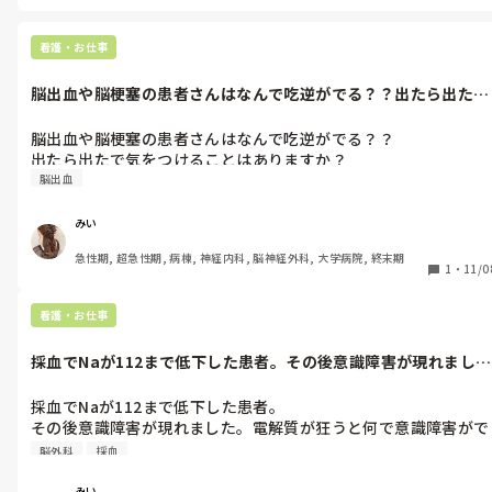
看護・お仕事
脳出血や脳梗塞の患者さんはなんで吃逆がでる？？出たら出たで
気をつけるこ...
脳出血や脳梗塞の患者さんはなんで吃逆がでる？？

出たら出たで気をつけることはありますか？
脳出血
みい
急性期, 超急性期, 病棟, 神経内科, 脳神経外科, 大学病院, 終末期
1
・
11/0
看護・お仕事
採血でNaが112まで低下した患者。その後意識障害が現れまし
た。電解質...
採血でNaが112まで低下した患者。

その後意識障害が現れました。電解質が狂うと何で意識障害がで
るのですか？？
脳外科
採血
みい