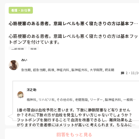
看護・お仕事
心筋梗塞のある患者。意識レベルも悪く寝たきりの方は基本フッ
トポンプを付...
心筋梗塞のある患者。意識レベルも悪く寝たきりの方は基本フッ
トポンプを付けています。

これって寝たきりで血栓ができて肺に飛ぶのを予防するためじゃ
一般病棟
病棟
なくて心筋梗塞の患者だからって理由もあるんですか？
みい
急性期, 超急性期, 病棟, 神経内科, 脳神経外科, 大学病院, 終末期
2
・
11/1
洋之助
精神科, リハビリ科, その他の科, 老健施設, リーダー, 脳神経外科, 一般病
院, 派遣, 看護多機能
1番の理由は血栓予防と思います。下肢に静脈閉塞など有りません
か？それに下肢の方が血栓を発生しやすい方じゃないでしょうか？
フットポンプを施行することで血流を改善できるし、離床効果も上
がりますので患者様にはメリットが高いと考えられます。ちなみに血
栓による疾患は沢山あります。が全ての患者様に適応するわけでない
回答をもっと見る
ので、治療方法について理解する必要があると思います。体に気をつ