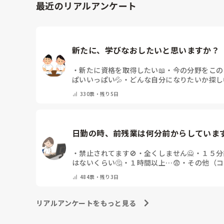
最近のリアルアンケート
子どもの為に離婚は考えてないのですが、病棟のお荷物
になるのも嫌です。ですが、このまま病棟のお荷物にな
るなら辞めた方がましです。

師長さんに言うのに泣いてしまいそうです。

新たに、学びなおしたいと思いますか？
みなさん、旦那さんは理解ありますか？分かった上で結
・
新たに資格を取得したい📖
・
今の分野をこの
婚したのにこうなるなんて思ってなかったです。
ぱいいっぱい💦
・
どんな自分になりたいか探し
てください）
330
票・
残り5日
日勤の時、前残業は何分前からしていま
・
禁止されてます🚫
・
全くしません🙅
・
１５分
はないくらい🤔
・
１時間以上…😨
・
その他（コ
484
票・
残り3日
リアルアンケートをもっと見る