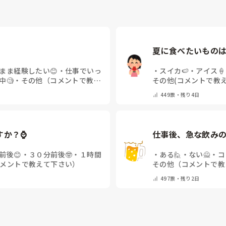
夏に食べたいものは
まま経験したい😊
・
仕事でいっ
・
スイカ🍉
・
アイス🍦
中🧐
・
その他（コメントで教え
その他(コメントで教
449
票・
残り4日
すか？⌚
仕事後、急な飲みの
前後😊
・
３０分前後🤓
・
１時間
・
ある🙋
・
ない🙅
・
コ
メントで教えて下さい）
その他（コメントで教
497
票・
残り2日