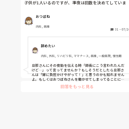
子供が1人いるのですが、準夜は回数を決めてしていま
す。

人手不足や病欠で、師長が来月この日準夜できるかと、
おつぼね
無理ならいいからとお願いがありました。

内科, 病棟
私も子供の熱や体調不良で何度も夜勤が出来なくなった
31
・
07/2
ことがあります。

旦那に聞いてみると、子供がいる家庭に夜勤を頼むなん
辞めたい
ておかしい。師長は何を考えているのか、と怒り、俺に
考えがあるから夜勤はしてもいいと言われました。考え
内科, 外科, リハビリ科, ママナース, 病棟, 一般病院, 慢性期
って何？って聞くと今度なにかあったら文句いいにいっ
てやると、怒鳴り込みに行ってやるわと言われました。

旦那さんにその夜勤を伝える時「師長にこう言われたんだ
今までもそう言って怒鳴り込みに行ったことはないので
けど…」って言ってませんか？もしそうだとしたら旦那さ
すが、しないとも限りませんし、無理なら無理と断って
んは「嫁に負担かけやがって！」と思うのかも知れません
と伝えても、いいよ夜勤して、と譲りません。

よ。もしくはおつぼねさんを働かせてしまってることに申
し訳なさをかんじているのかも。分かった上で結婚して、
回答をもっと見る
子供さんが生まれていざ夜勤をする現状に旦那さんも慣れ
こんなに理解ないものでしょうか？子供の世話といって
ていないのではと感じました。

も赤ちゃんではなく、トイレは自分でできますし、父親
「あんたの稼ぎが少ないから夜勤してるんだよ！」までは
の言うこともちゃんと聞きます。

言えなくても、今一度話し合う必要があるように思えま
家計が苦しいので私は夜勤をして正社員でいなければな
らないのに、夜勤そんなに嫌ならやめたほうがいい？と
聞くとそうではないと。とにかく怒って話になりませ
ん。
