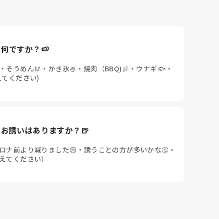
何ですか？🍉
・
そうめん🥢
・
かき氷🍧
・
焼肉（BBQ)🍖
・
ウナギ🐟
・
えてください)
お誘いはありますか？🍺
ロナ前より減りました😢
・
誘うことの方が多いかな🤔
・
えてください）