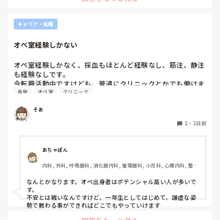
キャリア・転職
オペ室経験しかない
オペ室経験しかなく、採血もほとんど経験なし、筋注、静注
も経験なしです。

今転職活動中ですけども、普通にクリニックとかでも働けま
単発
オペ室
クリニック
すかね(考えてるところは、眼科や皮膚科あたりです)

そあ
もう一つ、単発のバイトもしたいのですがオペ室経験しかな
い人でも働けるようなところはありますかね。

2
・
2日前
病棟経験も一度もないので色々と不安でいっぱいです。
あちゃぽん
内科, 外科, 呼吸器科, 消化器内科, 循環器科, 小児科, 心療内科, 整形
外科, 産科・婦人科, 耳鼻咽喉科, 皮膚科, 泌尿器科, リハビリ科, 総
合診療科, 救急科, 超急性期, ICU, CCU, HCU, その他の科, ママナー
なんとかなります。オペ出身者はポテンシャル高い人が多いで
ス, 外来, 神経内科, 脳神経外科, NICU, 消化器外科, 一般病院, 慢性
す。

期, 回復期, 終末期, オペ室, 透析, 検診・健診
不安とは戦いなんですけど、一年生としてはじめて、謙虚な姿
勢で教わる事ができればどこでもやっていけます