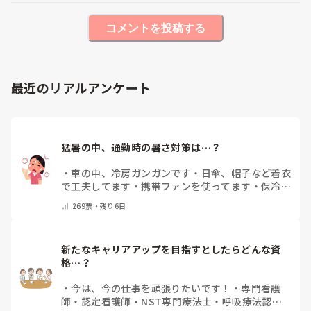
コメントを投稿する
最近のリアルアンケート
猛暑の中、通勤時の暑さ対策は…？
・
車の中、冷房ガンガンです
・
日傘、帽子など着衣
で工夫してます
・
携帯ファンを使ってます
・
保冷剤
を持ち運んでいます
・
特に暑さ対策はしていませ
269
票・
残り6日
ん
・
その他（コメントで教えて下さい）
新たなキャリアアップを目指すとしたらどんな資
格…？
・
今は、今の仕事を頑張りたいです！
・
専門看護
師
・
認定看護師
・
NST専門療法士
・
呼吸療法認定