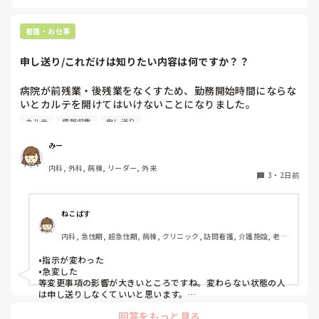
看護・お仕事
申し送り/これだけは知りたい内容は何ですか？？
病院が前残業・後残業をなくすため、勤務開始時間にならな
いとカルテを開けてはいけないことになりました。

カルテ
情報収集
申し送り
そのため、十分な情報収集が困難になり、前勤務者がしっか
りと記録に残していない場合はとても困ることが増えまし
みー
た。申し送り自体は存在していますが、後残業もなくす風潮
内科, 外科, 病棟, リーダー, 外来
で、5分以内で終わるように、と言われています。

3
・
2日前
人にもよるのですが、端的な申し送りのためにこれだけは知
っておきたい内容は何ですか？？
ねこばす
内科, 急性期, 超急性期, 病棟, クリニック, 訪問看護, 介護施設, 老健
施設, リーダー, 神経内科, 脳神経外科, 一般病院, 慢性期, 回復期, 終
末期, 透析, 保育園・学校, SCU, 派遣, 小規模多機能, 看護多機能
•指示が変わった

•急変した

等変更事項の影響が大きいところですね。変わらない状態の人
は申し送りしなくていいと思います。

絶対伝えたいけど長文で記録には残せない時は時間がある時は
回答をもっと見る
Wordで文章を作って渡してました。