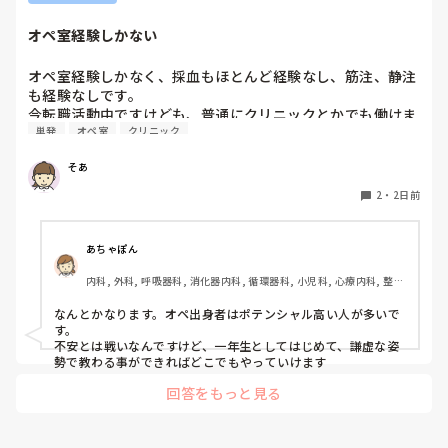
オペ室経験しかない
オペ室経験しかなく、採血もほとんど経験なし、筋注、静注
も経験なしです。

今転職活動中ですけども、普通にクリニックとかでも働けま
単発
オペ室
クリニック
すかね(考えてるところは、眼科や皮膚科あたりです)

そあ
もう一つ、単発のバイトもしたいのですがオペ室経験しかな
い人でも働けるようなところはありますかね。

2
・
2日前
病棟経験も一度もないので色々と不安でいっぱいです。
あちゃぽん
内科, 外科, 呼吸器科, 消化器内科, 循環器科, 小児科, 心療内科, 整形
外科, 産科・婦人科, 耳鼻咽喉科, 皮膚科, 泌尿器科, リハビリ科, 総
合診療科, 救急科, 超急性期, ICU, CCU, HCU, その他の科, ママナー
なんとかなります。オペ出身者はポテンシャル高い人が多いで
ス, 外来, 神経内科, 脳神経外科, NICU, 消化器外科, 一般病院, 慢性
す。

期, 回復期, 終末期, オペ室, 透析, 検診・健診
不安とは戦いなんですけど、一年生としてはじめて、謙虚な姿
勢で教わる事ができればどこでもやっていけます
回答をもっと見る