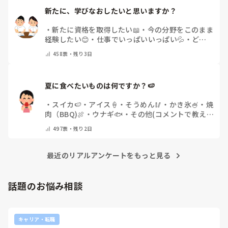
新たに、学びなおしたいと思いますか？
・
新たに資格を取得したい📖
・
今の分野をこのまま
経験したい😊
・
仕事でいっぱいいっぱい💦
・
どん
な自分になりたいか探し中🧐
・
その他（コメントで
458
票・
残り3日
教えてください）
夏に食べたいものは何ですか？🍉
・
スイカ🍉
・
アイス🍦
・
そうめん🥢
・
かき氷🍧
・
焼
肉（BBQ)🍖
・
ウナギ🐟
・
その他(コメントで教え
てください)
497
票・
残り2日
最近のリアルアンケートをもっと見る
話題のお悩み相談
キャリア・転職