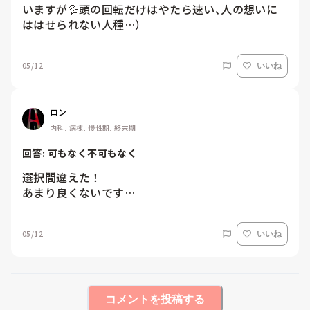
いますが💦頭の回転だけはやたら速い､人の想いに
ははせられない人種…）
05/12
いいね
ロン
内科, 病棟, 慢性期, 終末期
回答: 
可もなく不可もなく
選択間違えた！

あまり良くないです…
05/12
いいね
コメントを投稿する