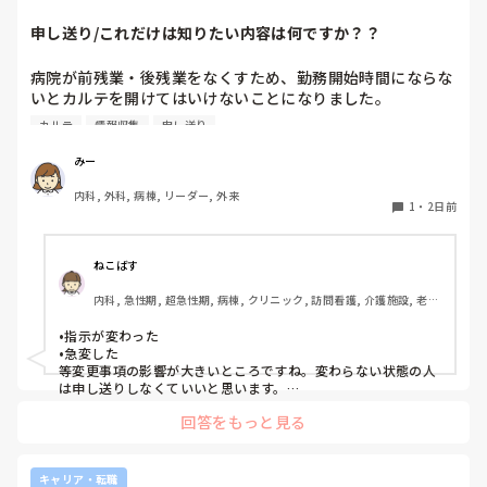
申し送り/これだけは知りたい内容は何ですか？？
病院が前残業・後残業をなくすため、勤務開始時間にならな
いとカルテを開けてはいけないことになりました。

カルテ
情報収集
申し送り
そのため、十分な情報収集が困難になり、前勤務者がしっか
りと記録に残していない場合はとても困ることが増えまし
みー
た。申し送り自体は存在していますが、後残業もなくす風潮
内科, 外科, 病棟, リーダー, 外来
で、5分以内で終わるように、と言われています。

1
・
2日前
人にもよるのですが、端的な申し送りのためにこれだけは知
っておきたい内容は何ですか？？
ねこばす
内科, 急性期, 超急性期, 病棟, クリニック, 訪問看護, 介護施設, 老健
施設, リーダー, 神経内科, 脳神経外科, 一般病院, 慢性期, 回復期, 終
末期, 透析, 保育園・学校, SCU, 派遣, 小規模多機能, 看護多機能
•指示が変わった

•急変した

等変更事項の影響が大きいところですね。変わらない状態の人
は申し送りしなくていいと思います。

絶対伝えたいけど長文で記録には残せない時は時間がある時は
回答をもっと見る
Wordで文章を作って渡してました。
キャリア・転職