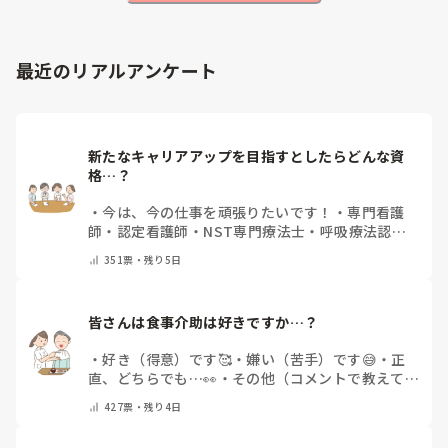
最近のリアルアンケート
新たなキャリアアップを目指すとしたらどんな資
格…？
・
今は、今の仕事を頑張りたいです！
・
専門看護
師
・
認定看護師
・
NST専門療法士
・
呼吸療法認定
士
・
糖尿病療養指導士
・
認知症ケア専門士
・
消化器
351
票・
残り5日
内視鏡技師
・
その他(コメントで教えて下さい)
皆さんは食事介助は好きですか…？
・
好き（得意）です🥰
・
嫌い（苦手）です😅
・
正
直、どちらでも…👀
・
その他（コメントで教えてく
ださい）
427
票・
残り4日