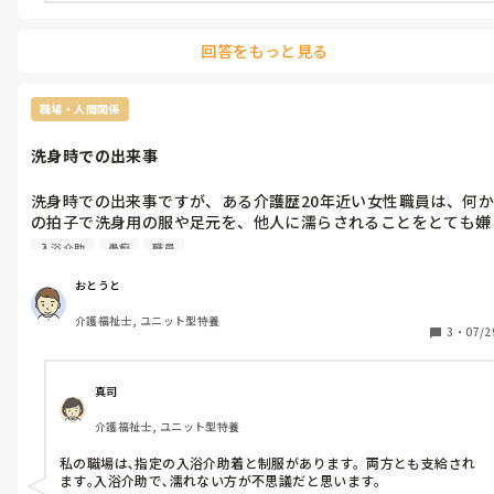
回答をもっと見る
職場・人間関係
洗身時での出来事
洗身時での出来事ですが、ある介護歴20年近い女性職員は、何か
の拍子で洗身用の服や足元を、他人に濡らされることをとても嫌
がります。汗とか浴槽に入る時など、自分で濡れるのは良いみた
入浴介助
愚痴
職員
いです。

そのための洗身用の服でしょ？終わったらタオルとかドライヤー
おとうと
が用意されてるでしょ？着替え持ってきてないの？濡らされて透
介護福祉士, ユニット型特養
けるのが嫌だったら透けない服着たら？とか色々と思ってしまい
3
・
07/2
ます。

自分も過去にある人から、その洗身用の服透けるからやめて、と
言われたことがあります。
真司
介護福祉士, ユニット型特養
私の職場は､指定の入浴介助着と制服があります。両方とも支給され
ます｡入浴介助で､濡れない方が不思議だと思います。