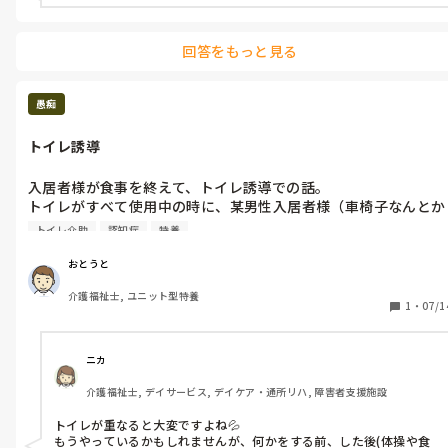
回答をもっと見る
愚痴
トイレ誘導
入居者様が食事を終えて、トイレ誘導での話。

トイレがすべて使用中の時に、某男性入居者様（車椅子なんとか
自操可能、立位は手すりを持てばなんとか可能、立位からの方向
トイレ介助
認知症
特養
転換もなんとか可能、リハパン＆パッド）がトイレに来られたの
で、「順番に案内するので、すみませんがお待ちください」と伝
おとうと
えたら、『待てない！漏れたらどうするんだ？』と怒って言って
介護福祉士, ユニット型特養
きました。

1
・
07/1
【またこのやり取りか…。この人何でも一番でないと気が済まな
いなあ…。使用中だからしょうがないよ…。一番に連れて行った
としてもトイレに行ったことを忘れるからまたこのやり取りにな
ニカ
る…。漏れたとしてもこっちは衣類を交換する覚悟はあるよ…。
介護福祉士, デイサービス, デイケア・通所リハ, 障害者支援施設
以前便失禁で全衣類交換した時に、便座に座って座位は安定して
るのに『落ちたらどうするんだ？』と手すりから手を離してくれ
トイレが重なると大変ですよね💦

なくて、中々着替えさせてくれなかったよね…。不穏にさせたか
もうやっているかもしれませんが、何かをする前、した後(体操や食