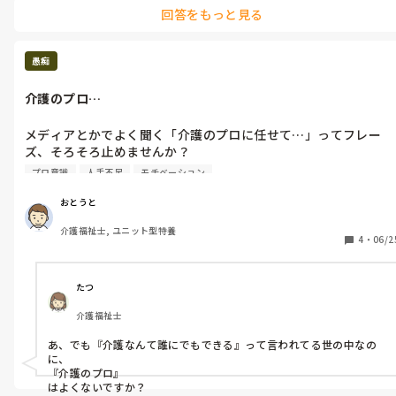
の手かもしれません。

回答をもっと見る
決して細かすぎるとは思いませんよ。。
愚痴
介護のプロ…
メディアとかでよく聞く「介護のプロに任せて…」ってフレー
ズ、そろそろ止めませんか？

やみくもに任せられても、人手不足でギリギリの中、十分なケア
プロ意識
人手不足
モチベーション
ができないことがあります。

入居者様、利用者様を見るたびに、申し訳ない気持ちになりま
おとうと
す。

介護福祉士, ユニット型特養
4
・
06/2
愚痴になってしまいすみません。
たつ
介護福祉士
あ、でも『介護なんて誰にでもできる』って言われてる世の中なの
に、

『介護のプロ』

はよくないですか？