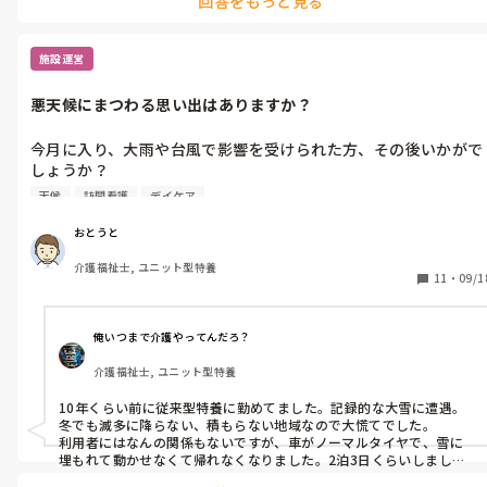
回答をもっと見る
しいですね

一部の方からは汚いなどマイナスな言葉も聞くことはありますが自
分はプラスの言葉を糧にして仕事を頑張れています。
施設運営
悪天候にまつわる思い出はありますか？
今月に入り、大雨や台風で影響を受けられた方、その後いかがで
しょうか？

天候
訪問看護
デイケア
特にデイサービスや訪問看護・介護に勤務されている方は、臨時
休業や、送迎業務や移動で、雨に濡れたり風に吹かれたりしなが
おとうと
ら勤務されたと思います。

介護福祉士, ユニット型特養
11
・
09/1
みなさんは、何か悪天候にまつわる思い出はありますか？

ちなみに私事ですが、過去に勤務していたデイサービス（現在は
俺いつまで介護やってんだろ？
閉鎖してます）で、台風が接近しているにも関わらず、本社側か
介護福祉士, ユニット型特養
ら臨時休業の指示はなく、「ご利用者様からお休みの連絡が来た
ら、ご自宅の中より施設の建物の中のほうが安全だからと伝えて
10年くらい前に従来型特養に勤めてました。記録的な大雪に遭遇。
来てもらうように」と、ご利用者様や職員の安全より、利益を追
冬でも滅多に降らない、積もらない地域なので大慌てでした。

求したと思われる意味不明な指示がありました。

利用者にはなんの関係もないですが、車がノーマルタイヤで、雪に
施設の建物の中は安全かもしれないですが、本社側からは、送迎
埋もれて動かせなくて帰れなくなりました。2泊3日くらいしまし
た。同僚の車で着替えを取りに行って、施設に戻りシャワー浴びて、
車とご利用者様宅の間で地面が濡れていて滑ったり、風に煽られ