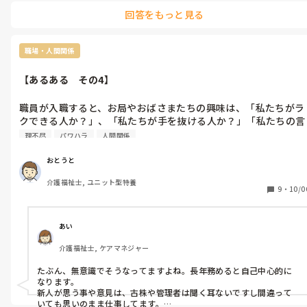
回答をもっと見る
職場・人間関係
【あるある　その4】
職員が入職すると、お局やおばさまたちの興味は、「私たちがラ
クできる人か？」、「私たちが手を抜ける人か？」「私たちの言
うことを聞いてくれる人か？」などになる。
理不尽
パワハラ
人間関係
おとうと
介護福祉士, ユニット型特養
9
・
10/0
あい
介護福祉士, ケアマネジャー
たぶん、無意識でそうなってますよね。長年務めると自己中心的に
なります。

新人が思う事や意見は、古株や管理者は聞く耳ないですし間違って
いても思いのまま仕事してます。
