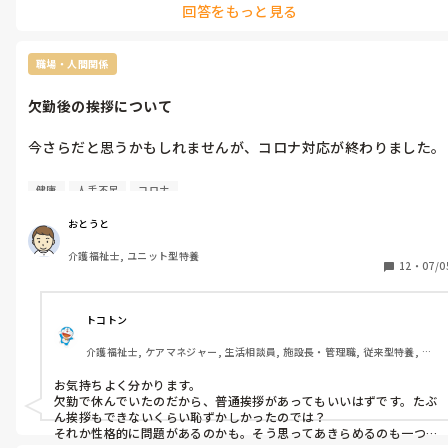
回答をもっと見る
職場・人間関係
欠勤後の挨拶について
今さらだと思うかもしれませんが、コロナ対応が終わりました。

自分だけが非感染で、他の職員が感染したため、他の職員に色々
健康
人手不足
コロナ
と助けてもらって何とか乗り切りました。

その中に、欠勤後の挨拶なく、出勤した途端に業務を始めたおば
おとうと
さん職員ＡとＢがいました。

介護福祉士, ユニット型特養
普通かどうかわかりませんが、何か挨拶があっても良いかと思い
12
・
07/0
ます。

自分が細か過ぎますでしょうか？
トコトン
介護福祉士, ケアマネジャー, 生活相談員, 施設長・管理職, 従来型特養, 介
護老人保健施設, グループホーム, 病院
お気持ちよく分かります。

欠勤で休んでいたのだから、普通挨拶があってもいいはずです。たぶ
ん挨拶もできないくらい恥ずかしかったのでは？

それか性格的に問題があるのかも。そう思ってあきらめるのも一つ