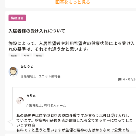
回答をもっと見る
コンビニ飯を食らい、デイサービスの畳部屋に布団敷いて寝てまし
て転倒したりするかもしれない危険性については、一言もありま
たね。もちろん寝て起きたら仕事です。過去最高の施設拘束時間でし
せんでした。

たね。

しかし、本社側の指示に反して、ご利用者様からお休みの連絡が
施設運営
立て続けに入り、利用されたのは片手で足りるくらいの人数でし
でもあの大雪のおかげで利用者に雪だるま見せることができたので
た。そしてお帰りの時間が雨風が一番ひどくて、送迎車から建物
良かったです。
入居者様の受け入れについて
まで気を付けてお送りさせていただいた思い出があります。
施設によって、入居希望者や利用希望者の健康状態による受け入
れの基準は、それぞれ違うかと思います。

自分の今の勤務先は特養ですが、知っている限り、バルーン、パ
特養
ケア
施設
ウチ、胃ろう、透析（外部の病院に送迎してます）は受け入れ可
能です。

おとうと
勤務が長い職員が言うには、「この施設は料金が比較的安いし、
介護福祉士, ユニット型特養
他の施設が受け入れない健康状態でも受け入れている」とのこ
4
・
07/1
と。

これらの健康状態があるからといって、特に問題があるわけでは
ないですが、みなさんの勤務先の受け入れの基準はどんな感じで
まるみ
しょうか？
介護福祉士, 有料老人ホーム
私の勤務先は住宅型有料の訪問介護ですが胃ろう以外は受け入れし
ています。喀痰吸引研修を皆が取得したら全てオッケーになってしま
いますね😅

有料で？と思うと思いますが生保と精神の方ばかりなので公費で賄
っているからですが💧