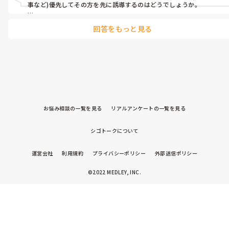
もしれないけど…。】

事など)優先してその方を先に誘導するのはどうでしょうか。

そんなことを思いながら、大人数のトイレ誘導が終わった時はホ
職員として、思うことはありますよね。この間はこうしたのに、今は
ッとします。

回答をもっと見る
こういう状況なのに、また…とモヤモヤしますよね。

皆さんでしたらどんな対応をされますか？
その気持ちが、もしかしたら伝わってしまっているのかもしれませ
ん。

気を引きたい、何か不安がある、なにか不満がある、その原因はな
んなのか、いろいろ気になりますね。

私が利用者の立場なら、失禁はしたくありません。でもしてしまう
としたら、不安で何回もトイレに行きます。

自分は落ちないか、漏れないか不安なのにわかってくれない…そう感
お悩み相談の一覧を見る
リアルアンケートの一覧を見る
じたら不満だし怒りにもなります。

余裕があるなら順番を譲るけど、心や身体に余裕が無い時はそれが出
来ません。
シゴトークについて
運営会社
利用規約
プライバシーポリシー
外部送信ポリシー
©2022 MEDLEY, INC.