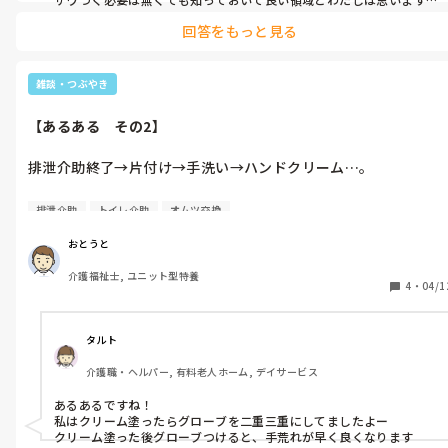
あるあるじゃなかったらちょっと問題有りそう
回答をもっと見る
雑談・つぶやき
【あるある　その2】
排泄介助終了→片付け→手洗い→ハンドクリーム…。

ここまでは良いが、ふと一息ついていたら、ナースコールからの
排泄介助
トイレ介助
オムツ交換
排泄介助…。

おとうと
せっかくクリーム塗ったのに、って思うことがしばしば…。
介護福祉士, ユニット型特養
4
・
04/1
タルト
介護職・ヘルパー, 有料老人ホーム, デイサービス
あるあるですね！

私はクリーム塗ったらグローブを二重三重にしてましたよー

クリーム塗った後グローブつけると、手荒れが早く良くなります