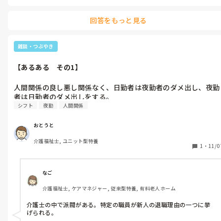
回答をもっと見る
雑談・つぶやき
【あるある　その1】
人間関係の良し悪し関係なく、日勤者は夜勤者のダメ出し、夜勤
者は日勤者のダメ出しをする。
シフト
夜勤
人間関係
おとうと
介護福祉士, ユニット型特養
1
・
11/0
なご
介護福祉士, ケアマネジャー, 従来型特養, 有料老人ホーム
介護士の中で派閥がある。特定の職員が新人の退職理由の一つに挙
げられる。