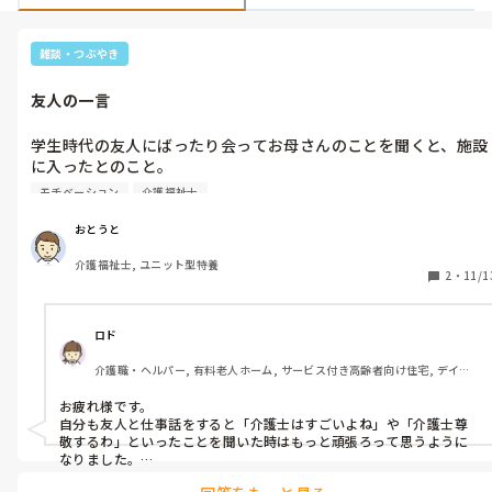
雑談・つぶやき
友人の一言
学生時代の友人にばったり会ってお母さんのことを聞くと、施設
に入ったとのこと。

在宅でデイサービスに通いながら介護していたようだが、お母さ
モチベーション
介護福祉士
んの体調が思わしくなく、友人は施設で見てもらうことを選んだ
ようだ。

おとうと
こちらとしては「そうなんだ…」と答えることしかできなかった
介護福祉士, ユニット型特養
が、「介護の仕事って尊いわー！お前が介護の仕事していて偉い
2
・
11/1
わー！」とか言っていた。

介護の仕事にほとんど何も思うことがなかったが、友人からそん
な言葉をもらったことで、しんどいことがあったらその言葉を思
ロド
い出して、自分は自分で頑張ろうと思うようにしている。時には
介護職・ヘルパー, 有料老人ホーム, サービス付き高齢者向け住宅, デイサ
愚痴や不満も出るけど…。

ービス, 訪問介護, 初任者研修
みなさんもこういった嬉しい一言ってありますか？
お疲れ様です。

自分も友人と仕事話をすると「介護士はすごいよね」や「介護士尊
敬するわ」といったことを聞いた時はもっと頑張ろって思うように
なりました。

あとは利用者さんからの「ありがとう」等の感謝の言葉もとても嬉