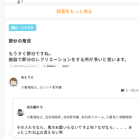
よ！
回答をもっと見る
雑談・つぶやき
節分の鬼役
もうすぐ節分ですね。

施設で節分のレクリエーションをする所が多いと思います。

毎年のように今の時期になると、鬼役を誰がやるか？と話が出る
レクリエーション
人間関係
施設
と思いますが、決める人たちが鬼っぽくて鬼役に適してるなあ、
とか思ってしまいます。
おとうと
介護福祉士, ユニット型特養
2
・
01/2
北の国から
介護福祉士, 生活相談員, 従来型特養, 有料老人ホーム, 介護老人保健施設, 
サービス付き高齢者向け住宅, デイサービス, デイケア・通所リハ, 訪問介
護, ユニット型特養, 障害者支援施設, 訪問入浴
その人たちなら、鬼のお面いらないですよね？なぜなら、、、、お
っとこれ以上は言えない笑