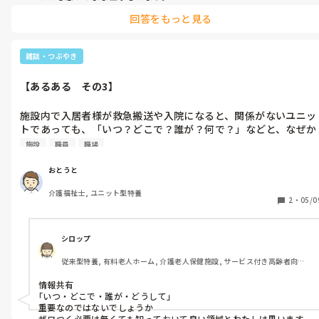
私もパワハラやイジメのコメントをしてますが、高齢女性になれば
回答をもっと見る
視野が極端に狭くなり決め付けて指示して来ます。

私が言っているのだから、従って下さい！って。意見すれば、口答
えするな！です。ウンザリでした。

管理者からそうでしたから、辞めるしかありませんでしたね。
雑談・つぶやき
【あるある　その3】
施設内で入居者様が救急搬送や入院になると、関係がないユニッ
トであっても、「いつ？どこで？誰が？何で？」などと、なぜか
ざわつく…。
施設
職員
職場
おとうと
介護福祉士, ユニット型特養
2
・
05/0
シロップ
従来型特養, 有料老人ホーム, 介護老人保健施設, サービス付き高齢者向け
住宅, グループホーム, デイサービス, 病院, 初任者研修, ユニット型特養
情報共有

｢いつ・どこで・誰が・どうして｣

重要なのではないでしょうか

ザワつく必要は無くても知っておいて良い領域とわたしは思います
