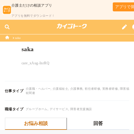
介護士
だけの相談アプリ
アプリで
アプリを無料でダウンロード！
saka
saka
care_xAug-InrRQ
介護職・ヘルパー, 介護福祉士, 介護事務, 初任者研修, 実務者研修, 障害福
仕事タイプ
祉関連
職場タイプ
グループホーム, デイサービス, 障害者支援施設
お悩み相談
回答