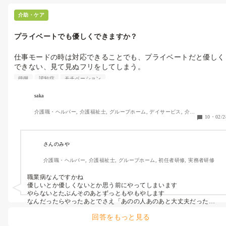
オーナー、ポンコツ？と私は見ました。

介助・ケア
嫌ー！！珍しい所は面白いでしょうが、介護+その事を職員が実行し
プライベートでも優しくできますか？
ないと行けないんでしょ。

介護+ですよ。介護だけで職員が疲弊してるのに。+？誰がやるの、
仕事モードの時は対応できることでも、プライベートだと優しく
そう！！職員でしょ。

できない、見て見ぬフリをしてしまう。

でもちょっと罪悪感。

そんな職場、楽しく見えるだけで、働く側は無茶苦茶大変だと思い
徘徊
認知症
モチベーション
心に余裕があると違うんだろうけど、優しい人ほど疲れてしまう
ますよ。

世の中。

saka
利用者不穏なのに犬の散歩行かないと！！失禁してる！！犬の餌用
「にんげんだもの」で逃げ切りたいけど、心のすみっこに溜まっ
意しないと！！

介護職・ヘルパー, 介護福祉士, グループホーム, デイサービス, 介護
ていってしまう。

10
・
02/2
事務, 初任者研修, 実務者研修, 障害福祉関連, 障害者支援施設
利用者が出来るなら、入所何てしてませんよ。

「介護士だもの」
私のグループホームにも、一匹犬いてましたが、利用者が餌と間違
さんのみや
えて薬飲ましてました。大変よ！！そんな施設！！だから、犬居な
かったんじゃない？

介護職・ヘルパー, 介護福祉士, グループホーム, 初任者研修, 実務者研修
カジノ方も面白いけど、結局コイン洗ったり。面倒多いですよね。
職業病なんですかね

優しいとか優しくないとか思う前にやってしまいます

やらないとたぶんそのあとずっともやもやします

なんだったらやったあとでさえ「あのの人あのあと大丈夫だったろ
うかと」考えてしまいます

回答をもっと見る
疲れます、治した法が良いとは思いますが染み付いて治りそうにな
いです