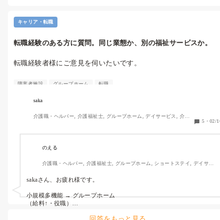
なら当たり前にやっているとの事かもしれませんが、

やって欲しい事は、短く明確にひとつだけ。ですね。説明は頭に入
りづらいかもしれません。あと、出来た事はその場で大袈裟に褒め
キャリア・転職
る！

改善点や注意は、しない方が良いかもしれません。

転職経験のある方に質問。同じ業態か、別の福祉サービスか。
一理の参考になれば…
転職経験者様にご意見を伺いたいです。

現在は障がい者支援施設勤務ですが他の福祉施設等への転職を考
障害者施設
グループホーム
転職
えています。

転職して良かったなと感じている方は、どんな施設やサービスを
saka
選びましたか？

介護職・ヘルパー, 介護福祉士, グループホーム, デイサービス, 介護
5
・
02/1
事務, 初任者研修, 実務者研修, 障害福祉関連, 障害者支援施設
転職前　　　　　　　転職後　　　　　　追記

障がい者支援施設　→ 特養　　　　　　　給与額アップ

のえる
デイサービス　　　→ 訪問入浴　　　　　働きやすい

介護職・ヘルパー, 介護福祉士, グループホーム, ショートステイ, デイサー
相談支援事業所　　→ グループホーム　　仕事量減った

ビス, デイケア・通所リハ, 訪問介護, 小規模多機能型居宅介護
sakaさん、お疲れ様です。

上記のように転職前と転職後を教えていただければ幸いです。

また、その理由を簡単で結構ですので追記してもらえたら参考に
小規模多機能 → グループホーム

なります。

（給料↑・役職）

※お誘いを受けたため転職

回答をもっと見る