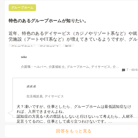
グループホーム
特色のあるグループホームが知りたい。
近年、特色のあるデイサービス（カジノやリゾート系など）や就
労施設（アートやIT系など）が増えてきているようですが、グル
ープホームでもそういった特色のある施設をご存知の方はいらっ
グループホーム
デイサービス
施設
しゃいますか？

どのような特色で、どんなメリットがあるかなどを知りたいと思
saka
っております。

介護職・ヘルパー, 介護福祉士, グループホーム, デイサービス, 介護
以前「犬と一緒に暮らせる」グループホームを訪問してみました
7
・
03/0
事務, 初任者研修, 実務者研修, 障害福祉関連, 障害者支援施設
が実際には犬が居ませんでした…。

また、そのような施設で勤務されている方がいれば、働いていて
ポポポ
楽しいところや辛いところなど実体験を教えていただければ幸い
生活相談員, デイサービス
です。

犬？凄いですが。仕事としたら、グループホームは最低認知症なけ
ご回答よろしくお願いいたします。
れば、入所できませんよね。

認知症の方見る+犬の世話もしないと行けないって考えたら、人材不
足言うてるのに、仕事として成り立つわけないです。

回答をもっと見る
そこのオーナーちょっと戦略ミスと言うか、働く側のデメリット考
えず運営してない？
