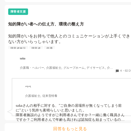
障害者支援
知的障がい者への伝え方、環境の整え方
知的障がいをお持ちで他人とのコミュニケーションが上手くでき
ない方がいらっしゃいます。

距離感や善悪がわからない事が多い様子で、相手が怒っていた
障害者施設
障害者
指導
り、ご自身が責められていても、なぜそうなったかあまり理解で
きていない様子です。

saka
説明したり、改善点等を伝えるとその場では理解していただけて
介護職・ヘルパー, 介護福祉士, グループホーム, デイサービス, 介護
るように感じたのですが、数時間経つと元通りに。

4
・
02/2
事務, 初任者研修, 実務者研修, 障害福祉関連, 障害者支援施設
アプローチを変えていろいろとお伝えする方法を試しているので
すが…。

ご本人の性格や特有のものと割り切って流れにまかせるしかない
ぺぺ
のかと感じはじめています。

介護福祉士, 従来型特養
ご自身の居場所がなくなってしまう前に、何かいい方法があれば
sakaさんの相手に対する、”ご自身の居場所が無くなってしまう前
ご教授お願いします。
に”という気持ち素晴らしいと思いました。

障害者施設のようですがご利用者さんですか？一緒に働く職員さん
ですか？ご利用者さんで年齢も高ければ認知症も始まっているのか
な？短期記憶ですと…

回答をもっと見る
アプローチを変えて試しているとの事ですし、障害者施設職員さん