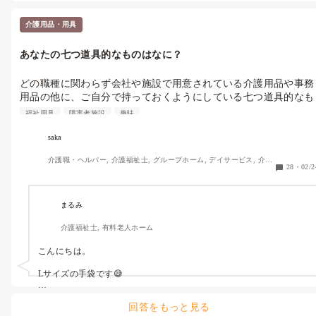
介護用品・用具
あなたの七つ道具的なものはなに？
どの職種に関わらず会社や施設で用意されている介護用品や事務
用品の他に、ご自分で持っておくようにしている七つ道具的なも
のはありますか？？

福祉用具
障害者施設
趣味
コレがあると便利

saka
コレは携行必需品

介護職・ヘルパー, 介護福祉士, グループホーム, デイサービス, 介護
いざという時のコレ

28
・
02/2
事務, 初任者研修, 実務者研修, 障害福祉関連, 障害者支援施設
など、皆さん独自のものを教えていただければ幸いです。

まるみ
私の場合はいつでも両替できるように、千円札10枚と小銭を多め
介護福祉士, 有料老人ホーム
に持つようにしています。

こんにちは。

皆さんのご回答、お待ちしています！
Lサイズの手袋です😅

男性介護職員がいないので使うの私しか居なくてどこの箇所にも常
回答をもっと見る
設してないw