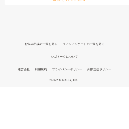
ご回答よろしくお願いします。
グループホーム → デイケア

（給料↑・激務で体調不良）

※引っ越しのため転職

デイケア → 訪問介護

（給料↓・働きやすい）

※体調を崩し、働きやすさを求めて転職

お悩み相談の一覧を見る
リアルアンケートの一覧を見る
その時々の状況に合わせて転職をしてきました。給料が上がった経
験もありますが、体を壊してしまったこともあり、「長く続けられ
ること」の大切さを実感しました。

シゴトークについて
今は働きやすい環境を選んで本当に良かったと思っています。

運営会社
利用規約
プライバシーポリシー
外部送信ポリシー
転職の際はエージェントを利用し、条件や働き方について相談しな
がら決めました。一人で悩まず相談できたのは大きかったです。
©2022 MEDLEY, INC.