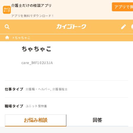
介護士
だけの相談アプリ
アプリで
アプリを無料でダウンロード！
ちゃちゃこ
ちゃちゃこ
care_lMF102U3JA
仕事タイプ
介護職・ヘルパー, 介護福祉士
職場タイプ
ユニット型特養
お悩み相談
回答