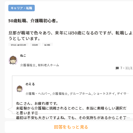
なったり、話が拗れたりしそうで悩んでいます…。(さらにキツ
キャリア・転職
当たられそう…。)

これで辞めることになっても、勤務内は必死に動いているのでな
50歳転職、介護職初心者。
旦那が職場で色々あり、来年には50歳になるのですが、転職しよ
うとしています。

初任者研修はこれからです。

初任者研修
研修
転職
色々と求人を見てますが…。私は有料老人ホームでしか働いたこ
とがありません。条件面で、旦那は特養を選びがちです。

ねこ
旦那はまったく畑違いの仕事をしてきたので、かなり不安がある
介護福祉士, 有料老人ホーム
ようです。

7
・
11/2
私が結婚前に勤めていた老人ホームは入職前の研修がしっかりし
ており、働きはじめてからもOJTがしっかり組まれてました。月
1回の会議で独り立ち後もテーマごとの研修がありかなり勉強に
のえる
なりました。

介護職・ヘルパー, 介護福祉士, グループホーム, ショートステイ, デイサー
私は不器用で普通なら3ヶ月のところ、半年かかって独り立ちし
ビス, デイケア・通所リハ, 訪問介護, 小規模多機能型居宅介護
ましたが、長い目で見ていただき、なんとかなりました。

ねこさん、お疲れ様です。

特養施設でも同じような感じでしょうか？(もちろん、施設によ
未経験から介護職に挑戦されるとのこと、本当に素晴らしい選択だ
て全く違うと思いますが)

と思います👏

未経験の新人から働いてて大変だった面など、教えて頂けると助
最初は不安も大きいですよね。でも、その気持ちがあるからこそ丁
寧に仕事ができる方が多いと感じています。

回答をもっと見る
50歳から介護を始める方も少なくないですよ。
