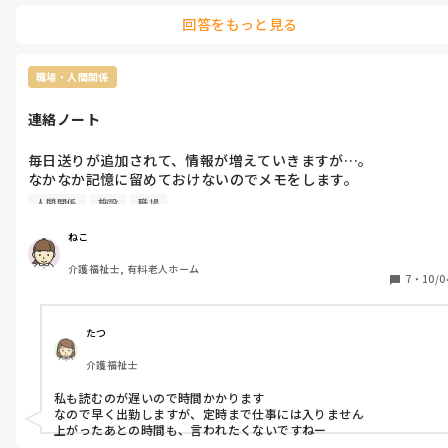
ただし、リスク管理として直接の上司には連絡は入れておくように
回答をもっと見る
しています。
職場・人間関係
連絡ノート
毎日送りが追加されて、情報が増えていきますが…。

なかなか記憶に留めておけないのでメモをします。

週に3，4日ほどの勤務で3日ぶりの出勤になると送りがかなり増
人間関係
施設
職場
えているので読むのが大変です。（メモをしながらなのでなおさ
ら）

ねこ
出勤時はなかなか早めに行くことができず、業務が終わった後に
介護福祉士, 有料老人ホーム
残って読んだりしています。

7
・
10/0
１４時半までなのですが、残って読んでいると「まだ残ってる
の？」と嫌そうにする人がいます…。

今日は私が帰ると１５時まで１人になるとボヤいていました。な
たつ
ので、私がフラフラといると腹が立つのでしょうか…。

介護福祉士
なるべく早く出勤して読みたいのですが、子供を送ってからの出
勤なのでなかなかうまくいきません…。

私も読むのが遅いので時間かかります

それでもなんとか早めに出勤して読む分には大丈夫でしょうか？
なので早く出勤しますが、定時まで仕事には入りません

それも、早く出勤してるなら１人でも排泄してほしいと思われて
上がったあとの時間も、言われたくないですねー
しまうでしょうか…。
