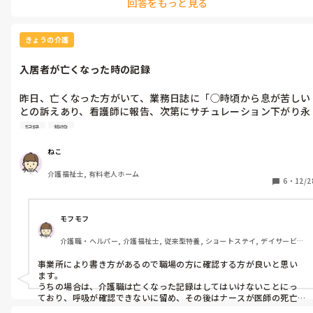
回答をもっと見る
きょうの介護
入居者が亡くなった時の記録
昨日、亡くなった方がいて、業務日誌に「◯時頃から息が苦しい
との訴えあり、看護師に報告、次第にサチュレーション下がり永
眠」と記録しました。

記録
施設
亡くなった方の記録を書くのがはじめてなのですが、これで良か
ったでしょうか？

ねこ
介護福祉士, 有料老人ホーム
6
・
12/2
モフモフ
介護職・ヘルパー, 介護福祉士, 従来型特養, ショートステイ, デイサービ
ス, ユニット型特養
事業所により書き方があるので職場の方に確認する方が良いと思い
ます。

うちの場合は、介護職は亡くなった記録はしてはいけないことにっ
ており、呼吸が確認できないに留め、その後はナースが医師の死亡
確認の記録をしています。