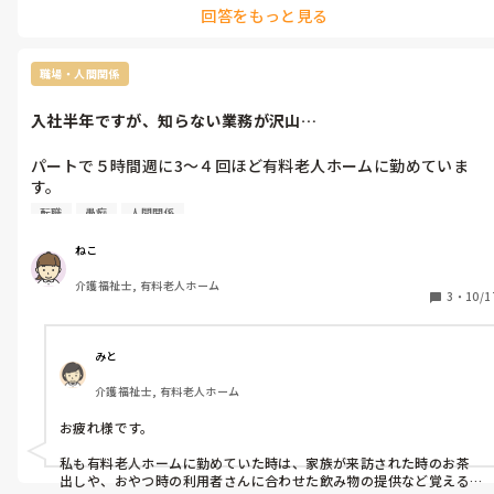
回答をもっと見る
職場・人間関係
入社半年ですが、知らない業務が沢山…
パートで５時間週に3〜４回ほど有料老人ホームに勤めていま
す。

人手不足で数日くらいは先輩が一緒で、あとは殆ど放置されてま
転職
愚痴
人間関係
した。

色んな人に聞きながらなんとかやってきましたが、おやつのお茶
ねこ
出しなどあまりやらない業務があり、知らないことがまだまだあ
介護福祉士, 有料老人ホーム
ります。

3
・
10/1
3か月目の派遣さんや、私と同じくらいの出勤でフルタイムのパ
ート方の方が色々と知ってることも多く、今は居づらさを感じま
す。

みと
経験者の中途でも、しっかり教えてくれる施設ってあるのでしょ
介護福祉士, 有料老人ホーム
うか…。

私が結婚を機に退社した施設では正社員でしたが、未経験という
お疲れ様です。

こともあり、しっかり教えてもらえました。そこでは新卒が入社
してくることが多かったので、かなり手厚く教えていました…。

私も有料老人ホームに勤めていた時は、家族が来訪された時のお茶
出しや、おやつ時の利用者さんに合わせた飲み物の提供など覚える