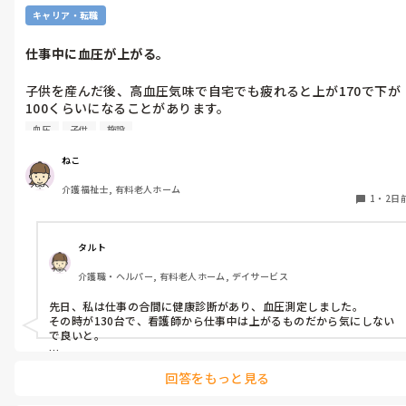
キャリア・転職
仕事中に血圧が上がる。
子供を産んだ後、高血圧気味で自宅でも疲れると上が170で下が
100くらいになることがあります。

落ち着くと上が145で下が85くらいになります。

血圧
子供
施設
忙しい仕事中に試しに測ってみたところ、上170下100でした。

介護の仕事は続けたいのですが、今の忙しい施設に勤めるのは厳
ねこ
しいでしょうか？

介護福祉士, 有料老人ホーム
それとも、循環器内科で薬をもらい服用すれば大丈夫なのでしょ
1
・
2日
うか…。
タルト
介護職・ヘルパー, 有料老人ホーム, デイサービス
先日、私は仕事の合間に健康診断があり、血圧測定しました。

その時が130台で、看護師から仕事中は上がるものだから気にしない
で良いと。

しかしながら、ねこさんは仕事中も、落ち着いている時も血圧が高
回答をもっと見る
いようにお見受けします。

忙しい職場云々は関係なく、まずは受診ですよね。
