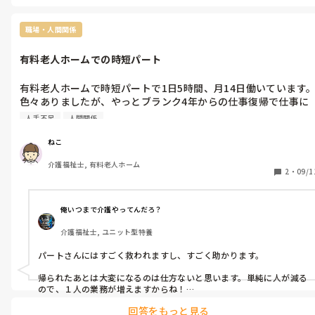
とは無いと思いますよ。

ねこ様がお住まいの都道府県が、例として今年10月1日から改定であ
れば、10月分の給与が振り込まれる11月給与に反映されるはずで
職場・人間関係
す。

差をつけるのであれば、最低賃金＋能力や資格手当などになります。

有料老人ホームでの時短パート
もし給与に反映されないかな？と不安であれば、タイムカードなど
働いた記録をコピーかスマホで撮影しておき、実際にに旧賃金で支払
われた場合は、ハローワークにご相談を。

有料老人ホームで時短パートで1日5時間、月14日働いています。
ただ、給与改定の書類が間に合っていない場合もありますからね。

色々ありましたが、やっとブランク4年からの仕事復帰で仕事に
何日か待っても書類が来なければ、ねこ様から施設長に確認しても
は慣れてきたのですが…。

良いと思いますよ。
人手不足
人間関係
人手不足で私が帰った後は、その分人が補充されるわけでもな
ねこ
く、業務が大変になるそうです。

介護福祉士, 有料老人ホーム
レクのお手伝いもするのですが、私が帰ってしまった後終わりの
2
・
09/1
誘導などが慌ただしくなっている時もあるようです。(なので、
きればレクや行事のメンバーに入れて欲しくないのですが…)

俺いつまで介護やってんだろ？
また、普段の業務では、人手もないのもあり、パット交換など皆
介護福祉士, ユニット型特養
さん物凄く早くて、私は必死にやってもそれほどスピードが出
ず、便失禁が続いたりトラブルがあると仕事を残して帰ることに
パートさんにはすごく救われますし、すごく助かります。

なってしまいます…。(中には私と被った時はスピードを落とし
りする人もいたり…辛い時もあります…)

帰られたあとは大変になるのは仕方ないと思います。単純に人が減る
ので、１人の業務が増えますからね！

愚痴のようになってすいません…。

回答をもっと見る
パートさんに嫌味ですか！？

短時間のパートの方は割と肩身が狭い思いする方って多いですか