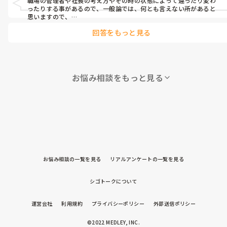
職場の管理者や社長の考え方やその時の状態によって違ったり変わ
今もやはり、咳き込みがある場合は極力お休みした方がいいので
ったりする事があるので、一般論では、何とも言えない所があると
しょうか？

思いますので、

職場の上司にお尋ねした方が良いと思います♪

回答をもっと見る
咳一つで出勤停止、自宅待機な職場で働いていました。通所より入
所施設の方が厳しかったです。その時は、咳止め薬を処方して頂き、
飴を舐めて、アズレン系でうがいしたり、家の中でマスクをしたりし
て、気をつけていました。

お悩み相談をもっと見る
お子さんが小さくても働いている方はいますので、職場とねこさん
の状況次第かと思います♪

子育てと仕事や家事など、さぞ大変でしょう？お身体を無理されない
様にご自愛くださいね。
お悩み相談の一覧を見る
リアルアンケートの一覧を見る
シゴトークについて
運営会社
利用規約
プライバシーポリシー
外部送信ポリシー
©2022 MEDLEY, INC.