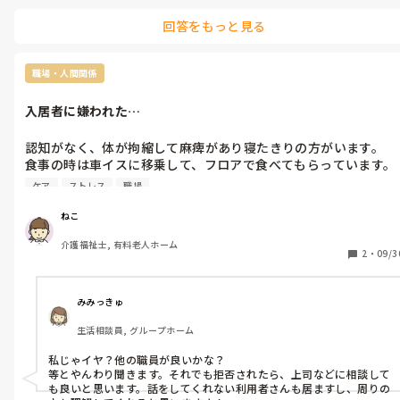
正社員の時は夜勤中に送りを繰り返し読んだりメモしたりしてい
回答をもっと見る
ました。

一度読んだだけで、すんなり頭に入る人が羨ましいです…。私の
ように必死に読む人に会ったことないので…。

職場・人間関係
その職場によって違うと思いますが意見を聞かせて頂けたら助か
ります。
入居者に嫌われた…
認知がなく、体が拘縮して麻痺があり寝たきりの方がいます。

食事の時は車イスに移乗して、フロアで食べてもらっています。

全介助なのですが…以前、食介の時にスプーンが歯に当たってし
ケア
ストレス
職場
まった為に食介を拒否されてしまいました。

それから、また食介するチャンスがあり、なんとか全量食べても
ねこ
らいました。

介護福祉士, 有料老人ホーム
ところが、今日は「もういらない。」と拒否されてしまいまし
2
・
09/3
た。

全量食べてもらった日に排泄に入った時に布団は1枚かけるだけ
でいいか…と聞いたのですが、答えてくれていたにも関わらず全
みみっきゅ
く聞き取れず、苛つかせてしまったことが原因かな…と思いま
生活相談員, グループホーム
す。

はじめに拒否された時も、その前のケアでよかれと思って話しか
私じゃイヤ？他の職員が良いかな？

けても聞き取れず、しつこく話しかけすぎてしまったことが原因
等とやんわり聞きます。それでも拒否されたら、上司などに相談して
だと思います。そのうえで何回か食事介助していた時もスプーン
も良いと思います。話をしてくれない利用者さんも居ますし、周りの