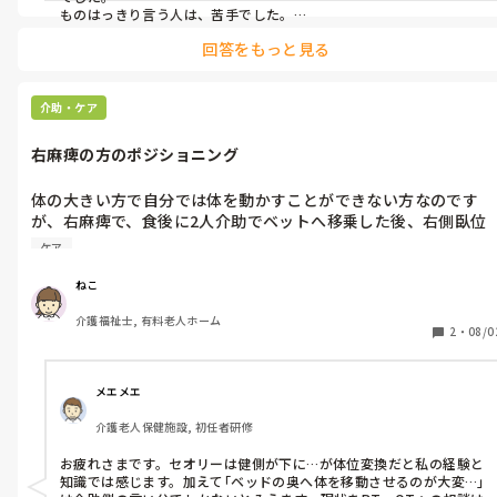
どうも、似たような入居者さんにはどうも嫌われてしまうよう
ものはっきり言う人は、苦手でした。

で…。

回答をもっと見る
入居者にもいろんなタイプの人がいます。何も恥ずかしい事は、あり
しばらく、介助に入らず距離を置こうかと思っています。以前は
ませんし、気にする事、ありません。

ただ悩んでいるだけでしたが、今回を機になんとか克服して同じ
しばらく距離置く対応は良いと思います

状況を避けたいと思っています。(なので、かなり気を付けてい
介助・ケア
のですが…。5年もやってて恥ずかしいです。)

気を付けたり、悩んだりする事で、余計なストレス溜まるだけです。

長々支離滅裂な文章すいません。(ほぼ愚痴です(;_;))

右麻痺の方のポジショニング
ただ、あまり避けてばかり居ると関わりにくくなるので、言われた
共感して頂ける方、何かアドバイス頂けたら助かります。
ら、そんな事ありましたかね?とさらりとかわして下さい。

体の大きい方で自分では体を動かすことができない方なのです
が、右麻痺で、食後に2人介助でベットへ移乗した後、右側臥位
にする人と左側臥位にする人がいます。ベットに臥床した際、ベ
ケア
ットの奥へ体を移動させるのが大変だから、どちらかというと右
側臥位になりがちのようです…。

ねこ
かなり拘縮が進んでいて、右側に向けやすいのですが、やはり、
介護福祉士, 有料老人ホーム
左側臥位にするべきでしょうか…。
2
・
08/0
メエメエ
介護老人保健施設, 初任者研修
お疲れさまです。セオリーは健側が下に…が体位変換だと私の経験と
知識では感じます。加えて｢ベッドの奥へ体を移動させるのが大変…｣