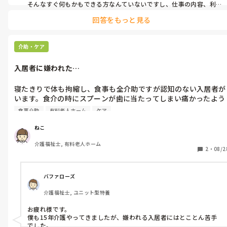
はじめは仕事を覚えるのに必死で感じなかったですが、4ヶ月経
そんなすぐ何もかもできる方なんていないですし、仕事の内容、利
用者の特徴覚えるのは時間が短ければ短いほど覚えるのに時間がか
った今は私にとって苦手な場面が多いように感じます…。

回答をもっと見る
かるものですよ😌
長々とすいません…。

同じように発達障害的なリスクを抱えながら働いている方、いら
っしゃるのでしょうか…。

介助・ケア
今の施設で働き始めて改めて続けていくにはかなりの努力がいる
と感じました…。

入居者に嫌われた…
(色々な仕事をしてきましたが、介護職…前職で勤めてた施設で
めて努力すればなんとか勤められる場所を見つけた…といった感
寝たきりで体も拘縮し、食事も全介助ですが認知のない入居者が
じです。)
います。食介の時にスプーンが歯に当たってしまい痛かったよう
で、「もういい！！」と怒ってしまいました。

食事介助
有料老人ホーム
ケア
怒った理由を言っていたのですが、聞き取れず、それもイライラ
した原因だったようです。

ねこ
先輩がすぐに介助を代わってくれたので、どうにかその場はおさ
介護福祉士, 有料老人ホーム
まりました。

2
・
08/2
前にオムツ交換に入った時に話しかけ過ぎてしまったのもあっ
て、あまり好かれていないと思います。(あまりOJＴのない施設
で、ついポジショニングのクッションの位置がわからずつい「こ
バファローズ
こで大丈夫ですか？」など聞きながらやってしまい、答えてくれ
介護福祉士, ユニット型特養
てるにも関わらずなかなか聞き取れず興奮させてしまったことが
あります…。)

お疲れ様です。

この施設ではまだ3ヶ月半ほどしか働いてませんが、他の有料老
僕も15年介護やってきましたが、嫌われる入居者にはとことん苦手
人ホームでは5年ほど経験があります。

でした。
