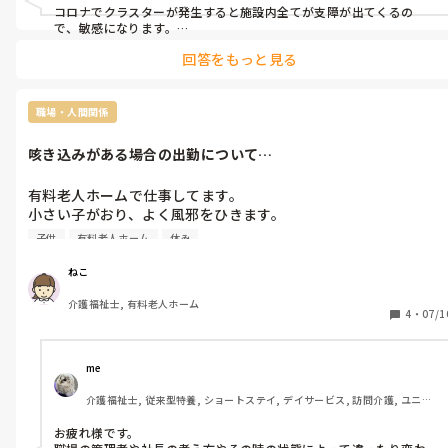
は更新あるか厳しいですよね？

コロナでクラスターが発生すると施設内全てが支障が出てくるの
で、敏感になります。

その施設によって違うと思いますが…。ゆくゆくは長い時間で働
回答をもっと見る
今回の事でコロナ感染症だけでなく感染症について再認識して、業務
き、そこからのステップアップを考えていたので、介護職を選ん
に取りかかれば問題ないと私は思います。

だのですが、とりあえず他職へ変えた方がいいか悩んでいま
実際に感染症が発生した場合、防護服装着や感染対策を理解して対
す…。
応することにより信頼関係は変わっていきますよ。

職場・人間関係
私は介護部署の主任をしていますが、幾度かクラスター発生してそ
の度に再認識を広げてます。

咳き込みがある場合の出勤について…
毎月のミーティングで再確認、新規スタッフが入社したら感染症対
策の研修をしています。

これも、自分自身の復習にもなるので良いです。

有料老人ホームで仕事してます。

小さい子がおり、よく風邪をひきます。

前向きに考えて今後に繋げていきましょ！
移ってしまい、3週間ほど咳き込みが止まりません。

子供
有料老人ホーム
休み
熱がなかったので、出勤して仕事をしていましたが、今日は施設
長の前で咳き込んでしまい、コロナの検査キットで検査をさせら
ねこ
れました。(結果は陰性です。)検査してもらって、とても有難か
介護福祉士, 有料老人ホーム
ったのですが、咳き込みがある時は治るまでお休みした方がよか
4
・
07/1
ったでしょうか…。

ちょうど、コロナが始まった頃に結婚で介護職を離れ、今年の5
me 
月に仕事を始めました。

介護福祉士, 従来型特養, ショートステイ, デイサービス, 訪問介護, ユニッ
なので、コロナ前に働いていた頃は風邪で熱さえなければ、シフ
ト型特養
トに穴をあけないよう出勤してました。

お疲れ様です。
