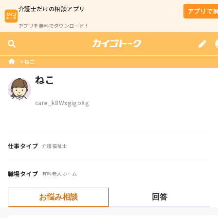
介護士
だけの相談アプリ
アプリで
アプリを無料でダウンロード！
ねこ
ねこ
care_k8WxgigoXg
仕事タイプ
介護福祉士
職場タイプ
有料老人ホーム
お悩み相談
回答