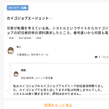
ねこさんが心配されている「研修や指導がしっかりしているかどう
か」ですが、正直なところ ほとんどの場合は“その施設による” と思
キャリア・転職
います。

特養だから必ず丁寧に教えてくれる、といった決まりがあるわけで
カイゴジョブエージェント…
はなく、どの施設でも「しっかり研修するところ」もあれば「ほと
んど教えてくれないところ」も実際にはあります。

旦那が転職を考えている為、シカトルというサイトからカイゴジ
もちろん、施設として研修を行う義務はあるので、どこも何かしら
ョブの初任者研修の資料請求したところ、番号違いから何度も電
の研修は用意しているはずです。

話がかかってきました。

ただ、その内容・丁寧さ・フォロー体制は本当にバラバラです。

家庭
初任者研修
研修
カイゴジョブに電話したところ、「弊社からの電話じゃない」と
だからこそ、就職活動の段階でしっかり見極めることがとても大切
になってきます。

のこと。

ねこ
でも、「資料請求ありがとうございます。」とカイゴジョブから
ちなみに私の経験ですが、 新聞折り込みやハローワークよりも、介
介護福祉士, 有料老人ホーム
メールがあったんです…。(そこにははじめにかかってきた電話
3
・
11/1
護系の転職エージェントを使うほうが希望に沿った施設を紹介して
号が記載されてました。)

もらいやすかった と感じています。

シカトルというサイトとカイゴジョブもはじめて利用したので、
こちらの条件や不安を伝えると、それに合いそうな職場を探してく
れるので、未経験の方には特に向いていると思います。

信頼できる会社なのか心配になりました。

成田
カイゴジョブで仕事見つけた方って結構いるんですかね？？ゆく
私は福祉学校を卒業後、未経験で小多機に就職しましたが、給料面
初任者研修, ユニット型特養
ゆくは利用しようと思ったのですが…やめた方がいいでしょう
や研修内容など細かい部分を確認せず入ったため、あとから「え
か？
っ、そうだったの？」となったことがいくつもありました。

私はカイゴジョブのカイゴジョブアカデミーで初任者研修取りまし
ねこさんの旦那さまには同じような後悔をしてほしくないので、面
た。カイゴジョブでも求人出してますが私は利用しませんでした。
接前にしっかり情報を集めておくことをおすすめします。

シカトルは良く聞きますが、評判は分かりません。
不安もあると思いますが、焦らず自分に合う職場を探してみてくだ
さいね。

回答をもっと見る
応援しています🍀