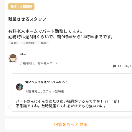
あとは、仕事でアドレナリンが出て興奮状態なのかなと…

職場・人間関係
私の前職の同僚の夜専で、仕事の前は興奮して仮眠して来ない、常
残業させるスタッフ
に興奮して声もデカい、前のめりで人の悪口、不平不満で黙る時間
がない、仮眠もせず仕事か、記録上の他の同僚の粗探しをしている
人がいました。

有料老人ホームでパート勤務してます。

勤務時は週3回くらいで、朝9時半から14時半までです。

その人もねこさん以上に高血圧で、若いのに降圧剤を飲み、医者の
勧めで日勤業務に代わりましたが、入浴介助で血圧が上がりドクタ
愚痴
人間関係
職員
人手が足りず毎日少ない人数でなんとかやりくりしてる状況で
ーストップ。

休憩時間の多い障がい者グルホの夜専に戻り、血圧は安定してきて
す。

ねこ
いるようです。

14時半で帰ろうとすると、「え〜貴方が帰ると私1人になるんだ
介護福祉士, 有料老人ホーム
けど…」と丁度おやつの時間なので、「あの人起こして…」とな
13
・
06/2
まだ産後で体調が思わしくないのかもしれません。

かなか帰らせようとしないスタッフがいます。私と入れ替えで休
長い目で見るなら、働き方を見直し、家族のために体調を整えるの
憩から戻ってくるスタッフがいるのですが、ゴタゴタして時間が
も良いのかなと思いました。

ずれるといつもそうです。

俺いつまで介護やってんだろ？
私は介護の仕事はフレキシブルに働けると思っています。

「貴方がいつも14時半で帰るから困るのよ。」と毎回勤務が被る
私は怪我の後、現在介護は単発バイトで短時間勤務をしてます。介護
介護福祉士, ユニット型特養
と言ってきます。

の仕事を続けるには色々なやり方や職種もありますよ。
「ごめんなさいね…」という感じで有耶無耶に返事をしてます
パートさんにそんなあたり強い職員がいるんですか！？( ´ﾟдﾟ)

が…。

不思議ですね。数時間居てくれるだけでも心強いのに。
この人以外にも皆、「〇〇さんは14時半までなのよね。」と度々
言われます。

今は14時半までですが、子供が小学生になったら週4回で16時半
回答をもっと見る
まで働く予定でいます。

誰かに相談しようと思ってはいるのですが、かえってトラブルに