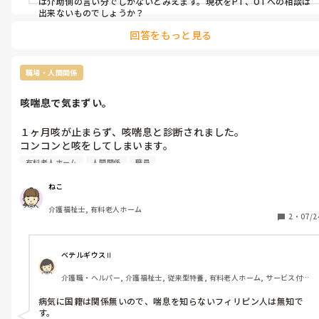
は介助側の言い分でしかないとみえます。現状をPT、OTへの相談は
出来ないものでしょうか？
回答をもっと見る
職場・人間関係
咳喘息で気まずい。
１ヶ月咳が止まらず、咳喘息と診断されました。

コンコンと咳をしてしまいます。

フィリピン人が多い有料老人ホームの為、今日の入浴リーダー(
有料老人ホーム
人間関係
職員
ィリピン人)が「コロナの検査した方がいい」と言うので、喘息
あることを伝えました。

ねこ
でも、「喘息ってなに？」という感じで話しても理解してもらえ
介護福祉士, 有料老人ホーム
ませんでした。

2
・
07/2
ホーム長にリーダーが話したようで、とりあえず入浴は別な人に
チェンジしてもらうことになりました。

おそらく、前々から私が咳をしてるのを気にしてたのかもしれま
ベテルギウスⅡ
せん。

介護職・ヘルパー, 介護福祉士, 従来型特養, 有料老人ホーム, サービス付き
高齢者向け住宅, デイサービス, 初任者研修, 実務者研修, ユニット型特養
他のスタッフも気にしてる人がいるかもしれないし、しばらく休
病気に国籍は関係無いので、喘息を知らないフィリピン人は無知で
んだ方がいいか迷ってます。

す。
