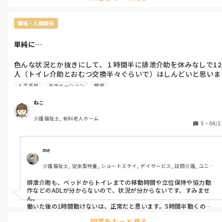
あり得ない話ですね。パートさんありきな部分はかなり多いです。居
ね…(なかなか同じ境遇の人がいないので…)

てくれて助かるって思いしかないですよ。お子さんが小さいとか家
子供が小さいので、ゆくゆくは長く、正社員で働きたいと思って
庭事情による短時間勤務なのに、嫌味言う職員は理解できません
職場・人間関係
いるので、介護の仕事は離れたくありません。

ね。

ただ、ここ最近嫌味を言われることがあったので、このままここ
負けずに頑張ってもらいたいですが、心苦しくなるならば他の施設
単純に…
へ行った方が良さそうですね。
色んな状況とか抜きにして、１時間半に排泄介助を休みなしで12
人（トイレ介助とおむつ交換半々ぐらいで）はしんどいと思いま
すか？

人手不足
モチベーション
職員
トイレ介助は3人は介助の重い人。おむつ交換もそんな感じで
ねこ
す…。

介護福祉士, 有料老人ホーム
5時間のパートですが、朝出勤して朝１時間半１２人の介助、11
5
・
04/2
時からはお昼に向けて寝てる人を起こし、11時50分くらいから
12時半まで食介。

そして、食後の排泄介助…（日によりますが、6、7人くらい）そ
me 
れから記録をしたり、その他の雑務といった感じです。（休憩は
介護福祉士, 従来型特養, ショートステイ, デイサービス, 訪問介護, ユニッ
なし）

ト型特養
帰ってから、１時間くらい休憩してからでないと家事が出来ませ
排泄介助も、ベッドからトイレまでの移動時間や立位保持や協力動
ん…。仕事ない日も疲れを引きずります。

作などのADLが分からないので、状況が分からないです、すみませ
はじめはブランクからの介護ということで、必死でしたが、最近
ん。

はホントに疲れが取れず、色々と乗り越えてきたのについ求人サ
働いた後の1時間動けないは、正常だと思います。5時間半動くのは
キツイですよね。シフト遅番等は、出勤してから食事休憩迄が短い
イトなどを見てしまいます…。

回答をもっと見る
ので、終わった後は、暫くぐったりしますよ。
