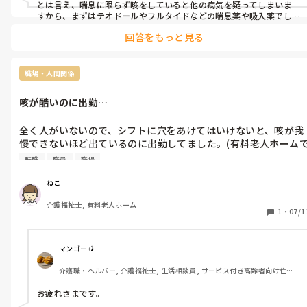
ホーム長には咳喘息であることを伝えてます。なので、リーダー
とは言え、喘息に限らず咳をしていると他の病気を疑ってしまいま
が伝えに来た時「心配なら他の人に代わってもらっても良い」と
すから、まずはテオドールやフルタイドなどの喘息薬や吸入薬でし
っかりと治療した方がいいかと思います。
いう風に答えたそうです。

回答をもっと見る
ホーム長に診断書もらった方がいいか確認しましたが、いらない
ということでした…。

職場・人間関係
嫌だな〜と思われながら仕事するのもしんどいし…治ってから出
咳が酷いのに出勤…
全く人がいないので、シフトに穴をあけてはいけないと、咳が我
慢できないほど出ているのに出勤してました。(有料老人ホーム
す。)

転職
職員
職場
施設長にコロナの検査を受けさせられたことで、休まなきゃいけ
なかったんだ…と強く思いました。

ねこ
介護福祉士, 有料老人ホーム
コロナ前に仕事を離れ、ブランクがあり、感覚がずれていたんだ
1
・
07/1
と思います。(今考えるとその頃は今回のような頻繁に咳が出る
邪をひいたことがなかった…)

マンゴー🥭
パートの時短で月15日ほどしか出勤しません。子供が小さいの
介護職・ヘルパー, 介護福祉士, 生活相談員, サービス付き高齢者向け住宅, 
で、気をつけてもまた風邪を移されることがあると思います…。

ショートステイ, デイサービス, デイケア・通所リハ, 介護事務, 送迎ドライ
契約としては、とりあえず来年の3月までで、何もなければ更新
バー, 初任者研修, 実務者研修
お疲れさまです。

されると思います。が、かなり施設長の心象も悪く…このままで