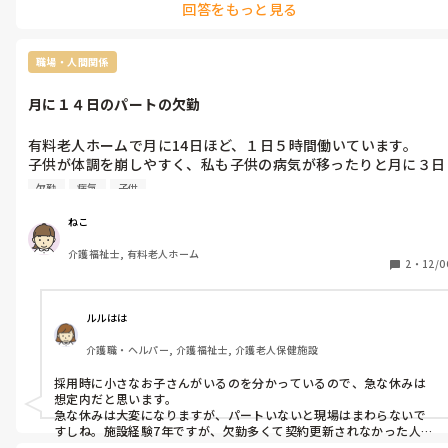
回答をもっと見る
職場・人間関係
月に１４日のパートの欠勤
有料老人ホームで月に14日ほど、１日５時間働いています。

子供が体調を崩しやすく、私も子供の病気が移ったりと月に３日
ほどは休んでしまします。

欠勤
病気
子供
長期契約ではありますが、３月に更新です。

このままの欠勤状況では次の更新断られる場合もあるのでしょう
ねこ
か…
介護福祉士, 有料老人ホーム
2
・
12/0
ルルはは
介護職・ヘルパー, 介護福祉士, 介護老人保健施設
採用時に小さなお子さんがいるのを分かっているので、急な休みは
想定内だと思います。

急な休みは大変になりますが、パートいないと現場はまわらないで
すしね。施設経験7年ですが、欠勤多くて契約更新されなかった人に
会ったことがありません。