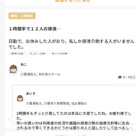
自分は体力がないなと感じてますが…。
ねこさんには、お子さんがいらっしゃるのですね？それは体力足り
ないかも知れませんね。子供が小さい時は、兎に角する事多くて体
力足りなく感じますが、成長すると段々楽になります。また、お母さ
職場・人間関係
ん(ママ)は24時間営業なので夜間に起きたりすると、大変ですよね。
常に体力の限界を感じていたと思います。お身体御自愛ください♪
１時間半で１２人の排泄…
日勤で、お休みした人がおり、私しか排泄介助する人がいません
でした。

１時間半で１２人のおむつ交換とトイレ介助しました。

排泄介助
トイレ介助
オムツ交換
結構頑張った方でしょうか…。

なかなかスピードが早いほうではなく、頑張りたいのですが…出
ねこ
来る人ならもっと早く出来るものでしょうか…。
介護福祉士, 有料老人ホーム
6
・
04/2
あいす
介護福祉士, 介護老人保健施設, 社会福祉士
1時間半もずっと介助してたのは本当に大変でしたね。お疲れ様でし
た。

早いか遅いかは利用者の状況や施設の排泄介助の指導方針等に左右
されるので早くできるかどうかは周りの人と話したりして比べるし
かないと思います。