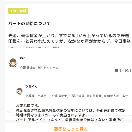
お金・給料
パートの時給について
先週、最低賃金が上がり、すでに9月から上がっているので来週
印鑑を…と言われたのですが、なかなか声がかからず、今日事務
さんにどうなっているのか聞いたところ“まだ本社からの認証が
パート
有料老人ホーム
給料
降りていないので…”とのことでした。

他のパートさんは認証が降りているようで、既にサインしていま
ねこ
す。

介護福祉士, 有料老人ホーム
1日5時間のパートですが(有料老人ホーム)そういうことはフルタ
2
・
10/2
イムのパートさんに比べて後回しになるのでしょうか？

時給は今の金額でも最低賃金を上回っています。

私を雇っていることについて、何か問題が出たのかと(時短パー
ひろやん
介護職・ヘルパー, 介護福祉士, 生活相談員, 従来型特養, 有料老人ホーム, 
デイサービス, デイケア・通所リハ, ユニット型特養
お疲れ様です。

先日発表された最低賃金改定の実施については、各都道府県で改定
時期は異なりますが、必ず実施されますよ。

パート アルバイト さんなど、最低賃金まで伸ばさないと事業所が罰
せられます。

回答をもっと見る
フルタイムパートさん、5時間労働パートさん共に改定時期が違うこ