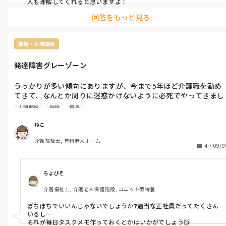
が歯に当たってしまっていたのだと思います…。

人も理解してくれると思いますよ！
なので、今後も拒否されるかもしれないと思うと怖いです。

回答をもっと見る
距離を置こうとしたのですが、人手不足でうまくいきませんでし
た。

私はパートなので、社員さんに相談したり、周りに相談すれば、
職場・人間関係
入居者に嫌われるダメな職員ということになるでしょうか…。

長々とすいません。

発達障害グレーゾーン
距離をなるべく置いて解決てきたら良いのですが…。

転職も考えなきゃいけないかな…とも考えて居ます。
うっかりが多い傾向にありますが、今まで5年ほど介護職を勤め
てきて、なんとか周りに迷惑かけないように必死でやってきまし
た。

人間関係
施設
職員
有料老人ホームで13人ほどの少人数の入居者のいるフロアで働い
ていました。

ねこ
結婚を機に退職し、子供が幼稚園に通い、余裕が出てきたので時
介護福祉士, 有料老人ホーム
短のパートでまた有料老人ホームで働き始めました。フロアに45
4
・
09/0
人入居者がおり、介助の必要な人は20人ほどいます。かなり人数
が多く(私にとってはですが(^_^;))、パートで4.5時間ほどの勤務
なのでなんとかなってる感じです。

ちょびそ
業務日誌も45人分あるのですが、１人でそれを書きます。(“特変
介護福祉士, 介護老人保健施設, ユニット型特養
なし”…と“フロアで過ごしてました”を記入する程度の記録で
す。)私だけ、記入漏れが多く今日、指摘を受けました。

ぼちぼちでいいんじゃないでしょうか❓適当な正社員だってたくさん
二度とミスがないように気を付けますが…。他にも指摘がないだ
いるし…

けで何かミスやうっかりをしていそうで怖いです。

それが毎日タスクメモ作っておくとかはいかがでしょう🙌
