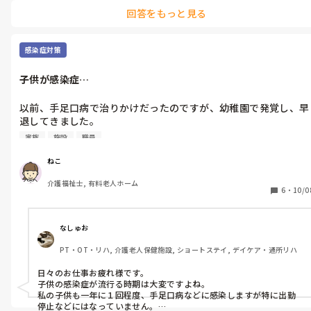
ことがたくさんあって大変でした…

回答をもっと見る
恐らく、ねこさんは介助技術などがあるので、その他のことは徐々
に覚えてもらう即戦力として思われているのかな？と感じました。

感染症対策
あまり気負わなくて大丈夫だと思います☺️
子供が感染症…
以前、手足口病で治りかけだったのですが、幼稚園で発覚し、早
退してきました。

昨日、また手足口病にかかったことがわかりました。

家族
施設
職員
早い段階なので収まるのに３日はかかりそうです。

前回は勤めてる施設に連絡したところ、出勤することになりまし
ねこ
た。

介護福祉士, 有料老人ホーム
手足口病は家族がかかっても出勤しても大丈夫な施設が多いので
6
・
10/0
しょうか？

前回が出勤になったので、今回もとりあえず連絡するべきか迷っ
ています。
なしゅお
PT・OT・リハ, 介護老人保健施設, ショートステイ, デイケア・通所リハ
日々のお仕事お疲れ様です。

子供の感染症が流行る時期は大変ですよね。

私の子供も一年に１回程度、手足口病などに感染しますが特に出勤
停止などにはなっていません。
