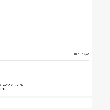
ます。

2
・
08/05
。

らないでしょう。

ます。