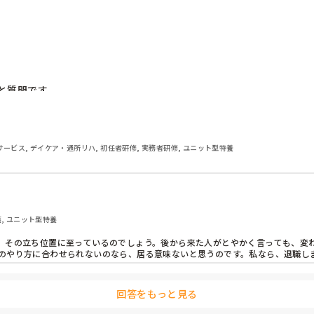
質問です。

ばれている人の立ち位置が疑問です。

サービス, デイケア・通所リハ, 初任者研修, 実務者研修, ユニット型特養
求業務を去年の年末から、パソコンでやる事になり早9ヶ月ほどになり
丸投げで事務所に行ったままです。

護, ユニット型特養
が利用された日でも、情報のないパートに任せて事務所に入り浸りです
、その立ち位置に至っているのでしょう。後から来た人がとやかく言っても、変わ
任者の所で止まってしまい何の改善もされません。

者のやり方に合わせられないのなら、居る意味ないと思うのです。私なら、退職し
ないと会話は出来ません。

えません。

回答をもっと見る