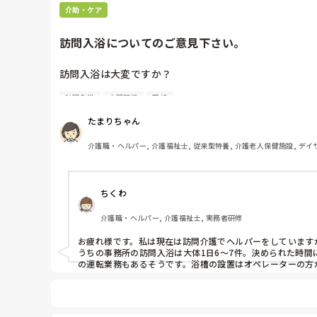
介助・ケア
訪問入浴についてのご意見下さい。
訪問入浴は大変ですか？

訪問入浴
人間関係
職場
全く想像がつかないのですが、力仕事になるんでしょうか
職場によると思いますが、1日何件くらい訪問してます
たまりちゃん
介護職・ヘルパー, 介護福祉士, 従来型特養, 介護老人保健施設, デイ
ちくわ
介護職・ヘルパー, 介護福祉士, 実務者研修
お疲れ様です。私は現在は訪問介護でヘルパーをしています
うちの事務所の訪問入浴は大体1日6〜7件。決められた時
の運転業務もあるそうです。浴槽の設置はオペレーターの方