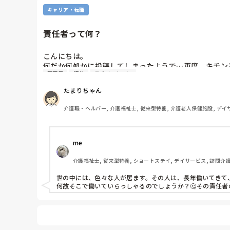
キャリア・転職
責任者って何？
こんにちは。

何だか何処かに投稿してしまったようで…再度、キチンと
理不尽
資格
モチベーション
私は通所リハビリに勤務しているんですが、責任者と呼
たまりちゃん
責任者は20年程勤務で、初任者研修のみ取得です。

介護職・ヘルパー, 介護福祉士, 従来型特養, 介護老人保健施設, デイ
細かい仕事は良くわかりませんが、ご利用者約40名の請
毎日、午後はほとんどディの業務はせず、パート職員に
me 
新規契約も、PTとケアマネ3人で出掛けます。

介護福祉士, 従来型特養, ショートステイ, デイサービス, 訪問介
介福も持っておらず、責任感ない正職で新規のご利用者
世の中には、色々な人が居ます。その人は、長年働いてきて
効率の良い方法を提案しても、昔からそうだからと、責
何故そこで働いていらっしゃるのでしょうか？🤔その責任
責任者以外が上に接触するには、自分から事務所に行か
正職介護士は責任者含め2人居ますが、気が小さく何も言