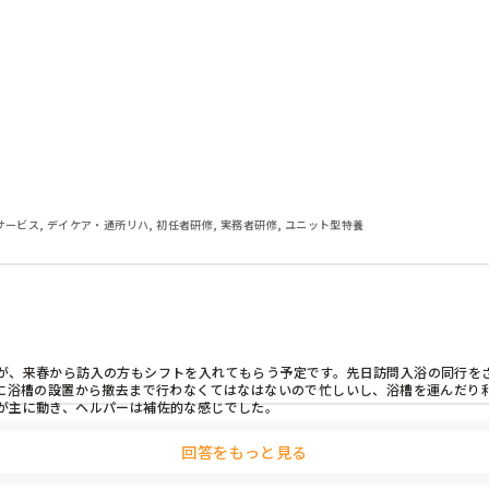
？

か？
サービス, デイケア・通所リハ, 初任者研修, 実務者研修, ユニット型特養
が、来春から訪入の方もシフトを入れてもらう予定です。先日訪問入浴の同行をさ
間に浴槽の設置から撤去まで行わなくてはなはないので忙しいし、浴槽を運んだり
が主に動き、ヘルパーは補佐的な感じでした。
回答をもっと見る