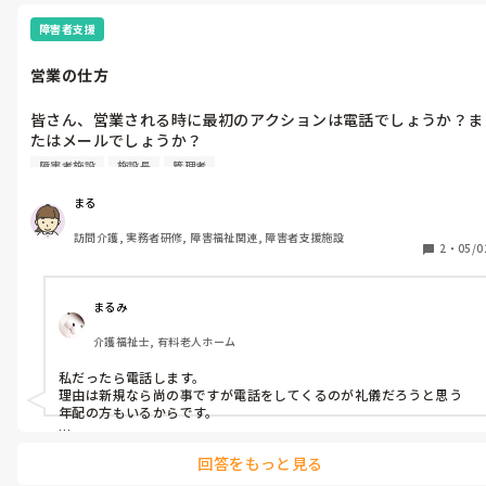
でも、近くて、美味しいなら、良いのかなと…

海外は、楽しかったのですけど、もう今は…

障害者支援
でもいつか、オーロラを見たい、その付近でアルコールを嗜みたい…
とは思う所もあります、、子供達や心友クラスのメンバーが同行して
営業の仕方
くれたら、ですけどね…

夢のない投稿で、すみません💧💧
皆さん、営業される時に最初のアクションは電話でしょうか？ま
たはメールでしょうか？

私は先方の都合の良い時に返信いただけるように、メールにして
障害者施設
施設長
管理者
いるのですが、、、
まる
訪問介護, 実務者研修, 障害福祉関連, 障害者支援施設
2
・
05/0
まるみ
介護福祉士, 有料老人ホーム
私だったら電話します。

理由は新規なら尚の事ですが電話をしてくるのが礼儀だろうと思う
年配の方もいるからです。

ホームページかどこかにお問い合わせメールアドレスが載っていた
回答をもっと見る
としても私的には名刺交換等をした時に得たアドレス等が初めての
メールができるタイミングだと思います。
