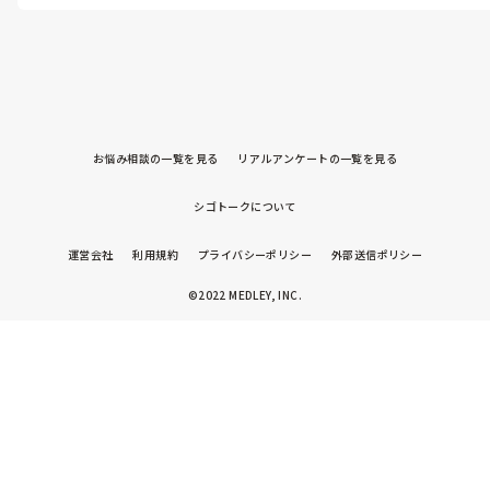
す。

ちなみにその方は、食事を沢山食べれば身体が丈夫になると持論が
あり納得して頂く為に、何度か会議とケアマネに加入して頂いた事
があります。

参考にならないかもしれませんが、理由を確認してもいいかもしれ
ません。
お悩み相談の一覧を見る
リアルアンケートの一覧を見る
シゴトークについて
運営会社
利用規約
プライバシーポリシー
外部送信ポリシー
©2022 MEDLEY, INC.