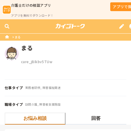
介護士
だけの相談アプリ
アプリで
アプリを無料でダウンロード！
まる
まる
care_jBIkbv5TUw
仕事タイプ
実務者研修, 障害福祉関連
職場タイプ
訪問介護, 障害者支援施設
お悩み相談
回答