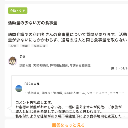
介助・ケア
活動量の少ない方の食事量
訪問介護での利用者さんの食事量について質問があります。活動
量が少ないにもかかわらず、通常の成人と同じ食事量を取らない
ととご家族の要望があります。しかし、体格が良い方で体重が増
食事
家族
訪問介護
えるため移乗等が大変です💦

個人的にカロリーを摂りすぎな気がします。皆さん、どう思われ
まる
訪問介護, 実務者研修, 障害福祉関連, 障害者支援施設
3
・
04/2
FSCカエル
生活相談員, 施設長・管理職, 有料老人ホーム, ショートステイ, デイサービ
ス
コメント失礼致します。

お客様の状態がわからない為、一概に言えませんが何故、ご家族が
成人と同じ量を希望している理由によると思われます。

私も似たような経験があり嚥下機能低下により食事境内を変更した
お客様がおりました。

回答をもっと見る
しかし、家族が常食の普通量に拘っており理由を伺った事がありま