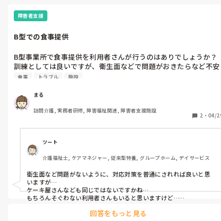
電話して、アポを取り、お会いして営業する。かな。
障害者支援
B型での食事提供
B型事業所で食事提供を利用者さんが行うのはありでしょうか？
訓練としては良いですが、衛生面などで問題がおきたらなど不安
もあります。どう思われますか？
食事
トラブル
施設
まる
訪問介護, 実務者研修, 障害福祉関連, 障害者支援施設
2
・
04/2
ツート
介護福祉士, ケアマネジャー, 従来型特養, グループホーム, デイサービス
衛生面など問題がないように、対応対策を普通にされれば良いと思
いますが…

ケーキ屋さんなども同じではないですかね…

もちろんそぐわない利用者さんもいると思いますけど…

いかがでしょう…？
回答をもっと見る