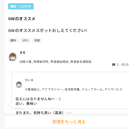
雑談・つぶやき
GWのオススメ
GWのオススメスポットおしえてください!
趣味
SNS
家庭
まる
訪問介護, 実務者研修, 障害福祉関連, 障害者支援施設
2
・
05/0
ツート
介護福祉士, ケアマネジャー, 従来型特養, グループホーム, デイサービス
応えにはなりませんねー…💧

近い、美味い

……

またまた、気持ち良い（温泉）…

回答をもっと見る
つまり歳をとったんだと我ながら思います。

本当なら、航空機や高速バスなどで、温泉でも草津や登別など、、
