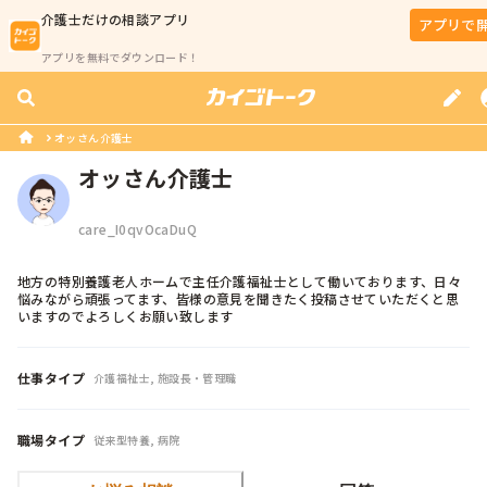
介護士
だけの相談アプリ
アプリで
アプリを無料でダウンロード！
オッさん介護士
オッさん介護士
care_I0qvOcaDuQ
地方の特別養護老人ホームで主任介護福祉士として働いております、日々
悩みながら頑張ってます、皆様の意見を聞きたく投稿させていただくと思
いますのでよろしくお願い致します
仕事タイプ
介護福祉士, 施設長・管理職
職場タイプ
従来型特養, 病院