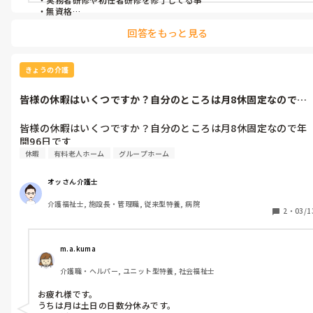
・無資格

など、支給額に格差があるようです。
回答をもっと見る
きょうの介護
皆様の休暇はいくつですか？自分のところは月8休固定なので年
間96日です
皆様の休暇はいくつですか？自分のところは月8休固定なので年
間96日です
休暇
有料老人ホーム
グループホーム
オッさん介護士
介護福祉士, 施設長・管理職, 従来型特養, 病院
2
・
03/1
m.a.kuma
介護職・ヘルパー, ユニット型特養, 社会福祉士
お疲れ様です。

うちは月は土日の日数分休みです。
