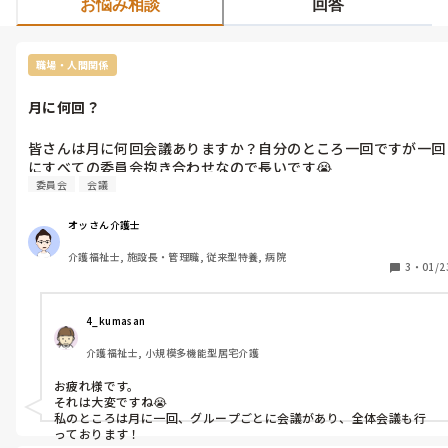
お悩み相談
回答
職場・人間関係
月に何回？
皆さんは月に何回会議ありますか？自分のところ一回ですが一回
にすべての委員会抱き合わせなので長いです😭
委員会
会議
オッさん介護士
介護福祉士, 施設長・管理職, 従来型特養, 病院
3
・
01/2
4_kumasan
介護福祉士, 小規模多機能型居宅介護
お疲れ様です。

それは大変ですね😭

私のところは月に一回、グループごとに会議があり、全体会議も行
っております！