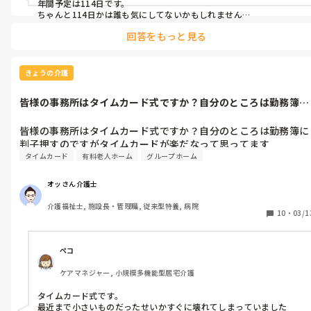
年間予定は114日です。

ちゃんと114日かは誰も気にしてないかもしれません…
回答をもっと見る
きょうの介護
皆様の事務所はタイムカード式ですか？自分のところは勤務簿に
判子押すので...
皆様の事務所はタイムカード式ですか？自分のところは勤務簿に
判子押すのですがタイムカードが楽だなって思ってます
タイムカード
有料老人ホーム
グループホーム
オッさん介護士
介護福祉士, 施設長・管理職, 従来型特養, 病院
10
・
03/1
ペコ
ケアマネジャー, 小規模多機能型居宅介護
タイムカード式です。

最近まで小さいものだったせいかすぐに壊れてしまっていました