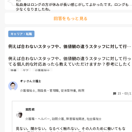
私自身はロングの方が休みが長い感じがしてよかったです。ロングも
少なくなりましたね。
回答をもっと見る
キャリア・転職
例えば合わないスタッフや、価値観の違うスタッフに対して行っ
てる個人的な...
例えば合わないスタッフや、価値観の違うスタッフに対して行っ
てる個人的な対応あったら教えていただけますか？参考にしたく
て
特養
ケア
介護福祉士
オッさん介護士
介護福祉士, 施設長・管理職, 従来型特養, 病院
15
・
03/1
貧困君
介護職・ヘルパー, 訪問介護, 障害福祉関連, 社会福祉士
見ない。聞かない。なるべく触れない。その人のために働いてもな