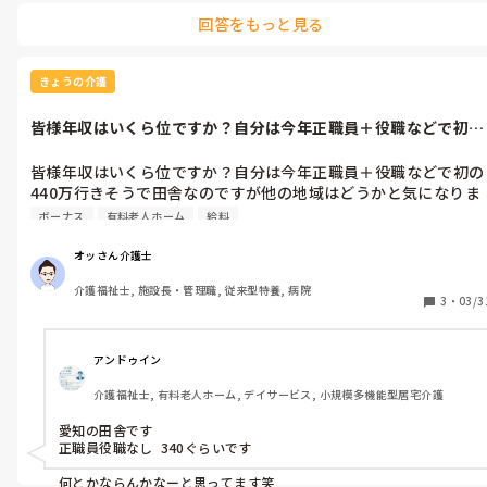
ています。
回答をもっと見る
きょうの介護
皆様年収はいくら位ですか？自分は今年正職員＋役職などで初の
440万行き...
皆様年収はいくら位ですか？自分は今年正職員＋役職などで初の
440万行きそうで田舎なのですが他の地域はどうかと気になりま
す
ボーナス
有料老人ホーム
給料
オッさん介護士
介護福祉士, 施設長・管理職, 従来型特養, 病院
3
・
03/3
アンドゥイン
介護福祉士, 有料老人ホーム, デイサービス, 小規模多機能型居宅介護
愛知の田舎です

正職員役職なし  340ぐらいです

何とかならんかなーと思ってます笑