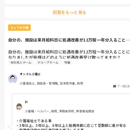
回答をもっと見る
きょうの介護
自分の、施設は来月給料日に処遇改善が12万程一年分入ることに
なりました...
自分の、施設は来月給料日に処遇改善が12万程一年分入ることに
なりましたが皆様はどのように処遇改善受け取ってますか？
有料老人ホーム
グループホーム
特養
オッさん介護士
介護福祉士, 施設長・管理職, 従来型特養, 病院
7
・
03/3
わ
介護職・ヘルパー, 病院, 実務者研修, 障害福祉関連
・介護福祉士である事

・3年以上、5年以上、8年以上と勤務年数に応じて受取額に差が有る

・実務者研修や初任者研修を修了してる事
