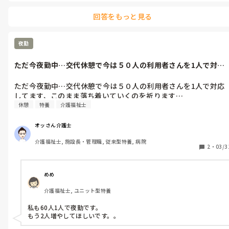
回答をもっと見る
夜勤
ただ今夜勤中…交代休憩で今は５０人の利用者さんを1人で対応
してます、こ...
ただ今夜勤中…交代休憩で今は５０人の利用者さんを1人で対応
してます、このまま落ち着いていくのを祈ります…
休憩
特養
介護福祉士
オッさん介護士
介護福祉士, 施設長・管理職, 従来型特養, 病院
2
・
03/3
めめ
介護福祉士, ユニット型特養
私も60人1人で夜勤です。

もう2人増やしてほしいです。。