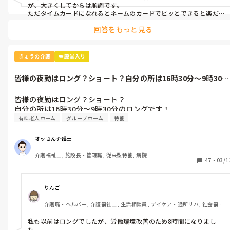
が、大きくしてからは順調です。

ただタイムカードになれるとネームのカードでピッとできると楽だ
なーと感じています
回答をもっと見る
きょうの介護
👑殿堂入り
皆様の夜勤はロング？ショート？自分の所は16時30分〜9時30分
のロン...
皆様の夜勤はロング？ショート？

自分の所は16時30分〜9時30分のロングです！
有料老人ホーム
グループホーム
特養
オッさん介護士
介護福祉士, 施設長・管理職, 従来型特養, 病院
47
・
03/1
りんご
介護職・ヘルパー, 介護福祉士, 生活相談員, デイケア・通所リハ, 社会福祉
士
私も以前はロングでしたが、労働環境改善のため8時間になりまし
た。
