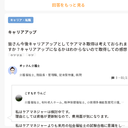
回答をもっと見る
キャリア・転職
キャリアアップ
皆さん今後キャリアアップとしてケアマネ取得は考えておられま
すか？キャリアアップになるかはわからないので取得しての感想
もあると参考になりますのでよろしくお願い致します
ケアマネ
ケア
オッさん介護士
介護福祉士, 施設長・管理職, 従来型特養, 病院
3
・
01/2
こすもす りんご
介護福祉士, 有料老人ホーム, 精神保健福祉士, 小規模多機能型居宅介護, 社
会福祉士
私はケアマネジャーは検討中です。

理由としては資格が更新制なので、費用面が気になります。

私はケアマネジャーよりも来月の社会福祉士の試験合格に意識をし