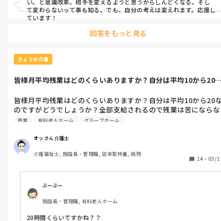
い。と意識改革。相手を変えるようと思うからしんどくなる。そし
て変わらないって事も知る。でも、自分の考えは変えれます。応援し
ています！
回答をもっと見る
きょうの介護
皆様月平均残業はどのくらいありますか？自分は平均10から20
のですが...
皆様月平均残業はどのくらいありますか？自分は平均10から20
のですがどうでしょうか？全部支給されるので残業は苦にならな
いのですが他の事業所ではどうなのか？気になります
残業
有料老人ホーム
グループホーム
オッさん介護士
介護福祉士, 施設長・管理職, 従来型特養, 病院
14
・
03/1
ぶーぶー
施設長・管理職, 有料老人ホーム
20時間くらいですかね？？