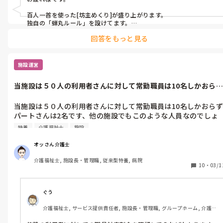
百人一首を使った[坊主めくり]が盛り上がります。

独自の「蝉丸ルール」を設けてます。

多分、検索すれば色々出てきますよ。

回答をもっと見る
あとは[都道府県ビンゴ]など盛り上がってます。これは[書く]という
動作も含まれますので、脳トレにもなってます。
施設運営
当施設は５０人の利用者さんに対して常勤職員は10名しかおらず
パートさん...
当施設は５０人の利用者さんに対して常勤職員は10名しかおらず
パートさんは2名です、他の施設でもこのような人員なのでしょ
うか？施設長に足りなくてシフト表作れないと言っても、うちは
特養
介護福祉士
施設
多い方としか言わないのですがどうなんでしょうか？
オッさん介護士
介護福祉士, 施設長・管理職, 従来型特養, 病院
10
・
03/1
ぐう
介護福祉士, サービス提供責任者, 施設長・管理職, グループホーム, 介護事
務, 障害福祉関連, 障害者支援施設