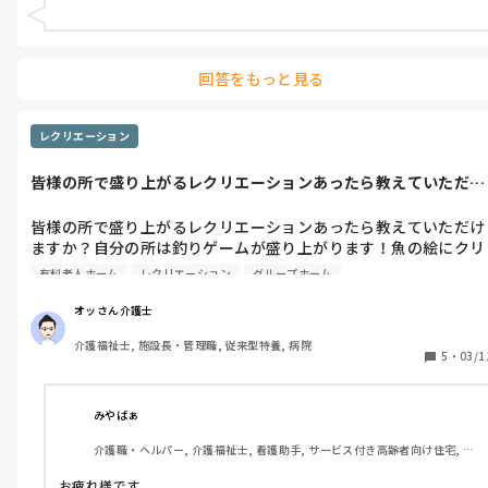
回答をもっと見る
レクリエーション
皆様の所で盛り上がるレクリエーションあったら教えていただけ
ますか？自分...
皆様の所で盛り上がるレクリエーションあったら教えていただけ
ますか？自分の所は釣りゲームが盛り上がります！魚の絵にクリ
ップ付けて裏に点数を書いて釣りざおに磁石で釣り上げて貰って
有料老人ホーム
レクリエーション
グループホーム
ます
オッさん介護士
介護福祉士, 施設長・管理職, 従来型特養, 病院
5
・
03/1
みやばぁ
介護職・ヘルパー, 介護福祉士, 看護助手, サービス付き高齢者向け住宅, デ
イサービス, 訪問介護, 実務者研修
お疲れ様です。
