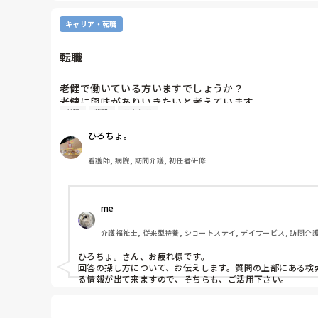
どうかひろちょ。様が感染にかかりませんように…
キャリア・転職
転職
老健で働いている方いますでしょうか？

老健に興味がありいきたいと考えています。

老健
施設
ストレス
老健での業務内容を教えてください。

なかなか、内容がわからなくて困っています。
ひろちょ。
看護師, 病院, 訪問介護, 初任者研修
me 
介護福祉士, 従来型特養, ショートステイ, デイサービス, 訪問介
ひろちょ。さん、お疲れ様です。

回答の探し方について、お伝えします。質問の上部にある検索
る情報が出て来ますので、そちらも、ご活用下さい。