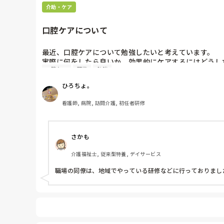
介助・ケア
口腔ケアについて
最近、口腔ケアについて勉強したいと考えています。

実際に何をしたら良いか、効果的にケアするにはどうし
口腔ケア
研修
勉強
皆さんはどうやって学習をしましたか？

文献、研修などお薦めがありましたら教えてください。
ひろちょ。
看護師, 病院, 訪問介護, 初任者研修
さかも
介護福祉士, 従来型特養, デイサービス
職場の同僚は、地域でやっている研修などに行っておりまし