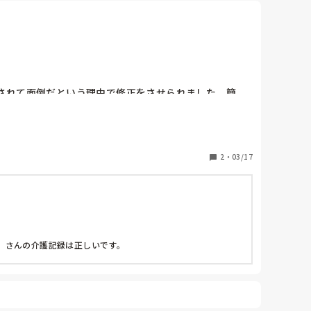
されて面倒だという理由で修正をさせられました。簡
2
・
03/17
。さんの介護記録は正しいです。