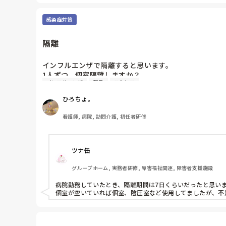
感染症対策
隔離
インフルエンザで隔離すると思います。

1人ずつ、個室隔離しますか？

インフルエンザ
職員
ストレス
病院勤務でどれくらいの期間、隔離しますか？

ひろちょ。
看護師, 病院, 訪問介護, 初任者研修
ツナ缶
グループホーム, 実務者研修, 障害福祉関連, 障害者支援施設
病院勤務していたとき、隔離期間は7日くらいだったと思いま
個室が空いていれば個室、陰圧室など使用してましたが、不