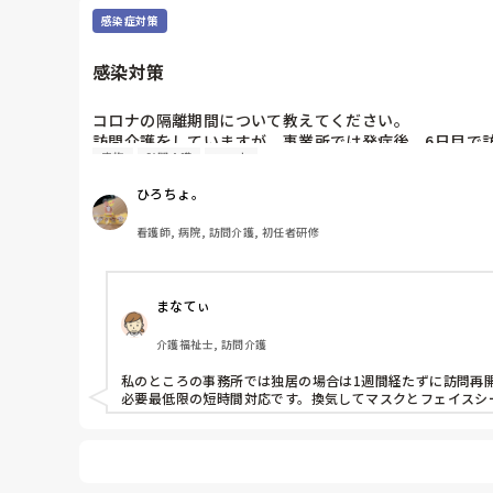
感染症対策
感染対策
コロナの隔離期間について教えてください。

訪問介護をしていますが、事業所では発症後、6日目で
家族
訪問介護
コロナ
10日たって介入していましたが、家族の要望や世間的に
皆さんの事業所はどうでしょうか？
ひろちょ。
看護師, 病院, 訪問介護, 初任者研修
まなてぃ
介護福祉士, 訪問介護
私のところの事務所では独居の場合は1週間経たずに訪問再開
必要最低限の短時間対応です。換気してマスクとフェイスシ