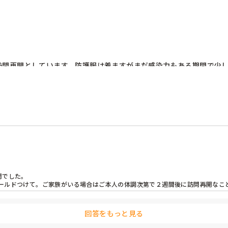
訪問再開としています。防護服は着ますがまだ感染力もある期間で少し
はそうなってきているから、早まりました。

でした。

ールドつけて。ご家族がいる場合はご本人の体調次第で２週間後に訪問再開なこ
回答をもっと見る