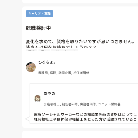
キャリア・転職
転職検討中
変化を求めて、資格を取りたいですが思いつきません。

皆さんは何をお持ちでしょうか？？

研修
資格
グループホーム
少し気になっているのが、今後グループホームで管理職
ひろちょ。
取られた方いたら、感想聞かせてください！
看護師, 病院, 訪問介護, 初任者研修
あやの
介護福祉士, 初任者研修, 実務者研修, ユニット型特養
医療ソーシャルワーカーなどの相談業務系の資格はどうでしょ
社会福祉士や精神保健福祉士をとった方が活躍されているこ