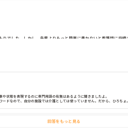
もりでした。しかし、先輩よりもっと簡単に書かないと看護師に指摘
のでしょうか？

んは指摘された事がありますか？
事や状態を表現するのに専門用語の有無はあるように聞きましたよ。

ワードなので、自分の施設では介護としては使っていません。だから、ひろちょ
回答をもっと見る