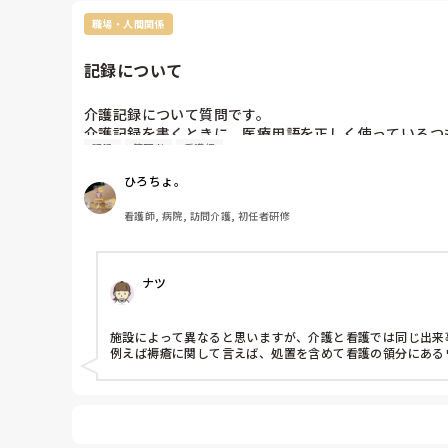
職場・人間関係
記録について
介護記録について質問です。

介護記録を書くときに、医療用語を正しく使っているつ
記録
管理者
看護師
潔、明瞭で誰が見てもわかるのが記録と習いましたが違う
理不尽なので管理者に相談しようかと思いますが、皆さ
ひろちょ。
看護師, 病院, 訪問介護, 初任者研修
ナツ
施設によって異なると思いますが、介護と看護では同じ出来
例えば褥瘡に関して言えば、処置を含めて看護の領分にある