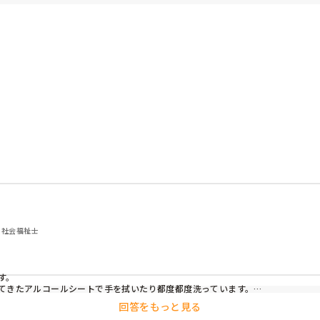
す。

いです。

 社会福祉士
。

てきたアルコールシートで手を拭いたり都度都度洗っています。

回答をもっと見る
す。
