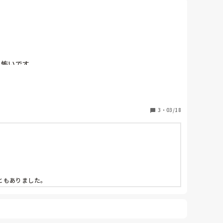
怖いです。

3
・
03/18
ともありました。