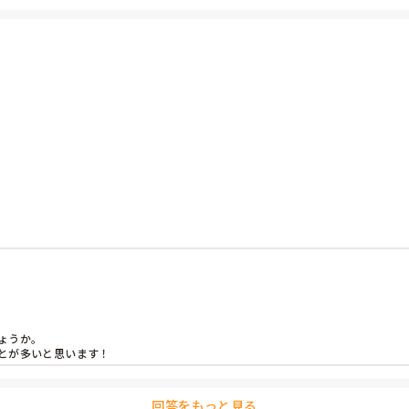
で働くことも考えているので、認知症対応型サービス事業管理者研修と
うか。

とが多いと思います！
回答をもっと見る