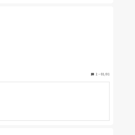
かですが難しそうで、、

2
・
01/01