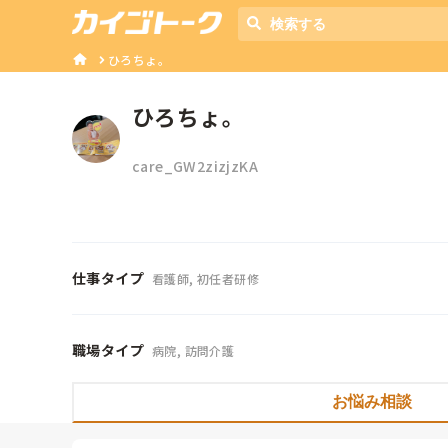
ひろちょ。
ひろちょ。
care_GW2zizjzKA
仕事タイプ
看護師, 初任者研修
職場タイプ
病院, 訪問介護
お悩み相談