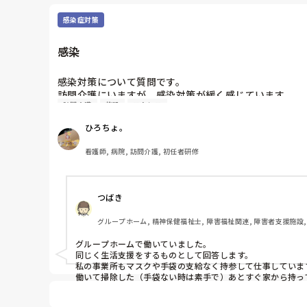
感染症対策
感染
感染対策について質問です。

訪問介護にいますが、感染対策が緩く感じています。

訪問介護
施設
ストレス
消毒のタイミングであったり、感染ゴミの取り扱いが雑で
手袋も、あまり支給されず汚染したものを触るのが最近怖
ひろちょ。
看護師, 病院, 訪問介護, 初任者研修
つばき
グループホーム, 精神保健福祉士, 障害福祉関連, 障害者支援施設,
グループホームで働いていました。

同じく生活支援をするものとして回答します。

私の事業所もマスクや手袋の支給なく持参して仕事しています
働いて掃除した（手袋ない時は素手で）あとすぐ家から持っ
仕事終わったらすぐお風呂に入る形をとってます。

ただ、菌が目に見えないからこそ感染対策しきれず日々悩みま