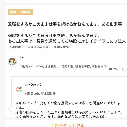
しません！！

職場・人間関係
アホくさい。

退職をするかこのまま仕事を続けるか悩んでます。ある出来事
で、職員や運営...
なんで！？って言われてもねぇ。

退職をするかこのまま仕事を続けるか悩んでます。

だってないんですもん。

ある出来事で、職員や運営してる施設に対しイライラしたり法人
使えないじゃないですか。

の名前を聞いただけでもそうなります。

頭にくるので、セロハンテープ使って、それにマッキーで書いて付箋
訪問夜勤
介護福祉士試験
実務者研修
ある出来事とは、介護福祉士を取得するために実務者研修を受け
代わりです。

紙とか。

た時の事です。僕は実費で受けました。

dai
わかればいいんでしょ？？

研修を受けた職員に、この資格を取得するのは頭がおかしい、勉
介護職・ヘルパー, 介護福祉士, 訪問介護, 初任者研修, 実務者研修
強する人は馬鹿だ実費で受けようとする人はおかしいなどなどぼ
26
・
07/0
って感じですね。

ろぼろに言われ笑われもしました。

その時の事がトラウマになり泣きたくなります。

文句あるなら支給して、個人に持たせて下さい。

と、言いましたが。

とても辛いです。介護福祉士は無事取得しました。
ふわりめいり
支給されなかったので、付箋もしませんでした。

介護福祉士, 従来型特養
だって無いものは無いんですもの。

スキルアップに対してお金を投資するのはなにも間違いではありま
お金いっぱい持ってるわけでも無いし…。

せん。

介護の仕事をしていく上で介護福祉士は必須となっていくでしょう。

自費は無いと思いますよ。

よく頑張ったと思います。働きながらは大変でしたよね?

私も働きながらだったのでよく覚えています。

ノリと紙でも付箋作れますから（笑）

回答をもっと見る
さて、退職をお考えで、その施設で仕事を続けていくのが本当に嫌に