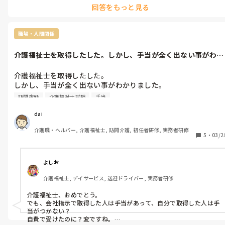
回答をもっと見る
職場・人間関係
介護福祉士を取得したした。しかし、手当が全く出ない事がわか
りました。さ...
介護福祉士を取得したした。

しかし、手当が全く出ない事がわかりました。

さらに会社から受けさせた人には手当が出ます。

訪問夜勤
介護福祉士試験
手当
実費で受けた人には手当が出ない事も分かりました。

こんな施設聞いた事ありますか？
dai
介護職・ヘルパー, 介護福祉士, 訪問介護, 初任者研修, 実務者研修
5
・
03/2
よしお
介護福祉士, デイサービス, 送迎ドライバー, 実務者研修
介護福祉士、おめでとう。

でも、会社指示で取得した人は手当があって、自分で取得した人は手
当がつかない？

自費で受けたのに？変ですね。
