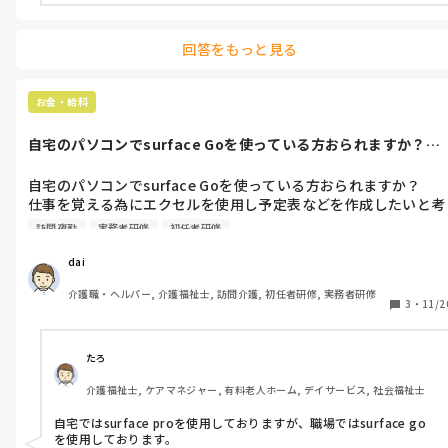
回答をもっと見る
お金・給料
自宅のパソコンでsurface Goを使っている方おられますか？仕
事を...
自宅のパソコンでsurface Goを使っている方おられますか？

仕事を覚える為にエクセルを使用し予定表などを作成したいと考
えています。

訪問夜勤
実務者研修
初任者研修
簡単なエクセルでの仕事をする為にと考えています。
dai
介護職・ヘルパー, 介護福祉士, 訪問介護, 初任者研修, 実務者研修
3
・
11/2
たろ
介護福祉士, ケアマネジャー, 有料老人ホーム, デイサービス, 社会福祉士
自宅ではsurface proを使用しておりますが、職場ではsurface go
を使用しております。
