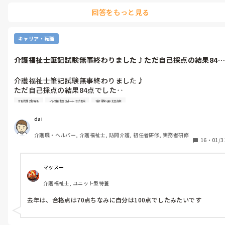
回答をもっと見る
キャリア・転職
介護福祉士筆記試験無事終わりました♪ただ自己採点の結果84点
でした‥各...
介護福祉士筆記試験無事終わりました♪

ただ自己採点の結果84点でした‥

各科目ごとに点数はありました。

訪問夜勤
介護福祉士試験
実務者研修
とても不安です。

皆さん合格した時何点でしたか？
dai
介護職・ヘルパー, 介護福祉士, 訪問介護, 初任者研修, 実務者研修
16
・
01/3
マッスー
介護福祉士, ユニット型特養
去年は、合格点は70点ちなみに自分は100点でしたみたいです