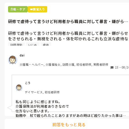
 参考になるかわかりませんが上記の方法でやっています😊🙇
介助・ケア
👑殿堂入り
研修で虐待って言うけど利用者から職員に対して暴言・嫌がらせ
をさせられる...
研修で虐待って言うけど利用者から職員に対して暴言・嫌がらせ
をさせられる・無視をされる・体を叩かれるこれも立派な虐待な
訪問夜勤
いじめ
虐待
dai
介護職・ヘルパー, 介護福祉士, 訪問介護, 初任者研修, 実務者研修
23
・
08/2
こう
デイサービス, 初任者研修
私も同じように感じますね。

介護保険法が利用者ありきなので

仕方ないと思います。

勤務中　杖で殴られたことありますがあの時ほど殴りたかった事は
ないです。
回答をもっと見る