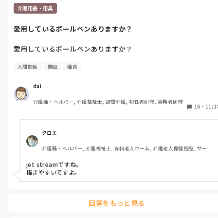
介護用品・用具
愛用しているボールペンありますか？　
愛用しているボールペンありますか？

人間関係
施設
職員
dai
介護職・ヘルパー, 介護福祉士, 訪問介護, 初任者研修, 実務者研修
16
・
11/1
クロエ
介護職・ヘルパー, 介護福祉士, 有料老人ホーム, 介護老人保健施設, サービ
ス付き高齢者向け住宅, グループホーム, デイサービス, 病院
jet streamですね。

描きやすいですよ。
回答をもっと見る