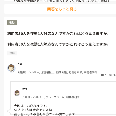
介護福祉士暗記カード＋過去問ってアプリを取ってひたすら解いて
ました。もう5年も前なのでもっといいアプリもあるかも･･･

回答をもっと見る
書くより声に出す方が覚えが良かったので外出先でなければひたす
らアプリに出てる問題や解説を声に出して呼んで覚えました🐯◎！
夜勤
利用者50人を夜勤1人対応なんですがこれはどう見えますか。
夜勤
dai
介護職・ヘルパー, 介護福祉士, 訪問介護, 初任者研修, 実務者研修
4
・
01/1
かづ
介護職・ヘルパー, グループホーム, 初任者研修
今晩は、お疲れ様です。

50人を1人は大変ですよね

話し合いして改善した方がいい気がします