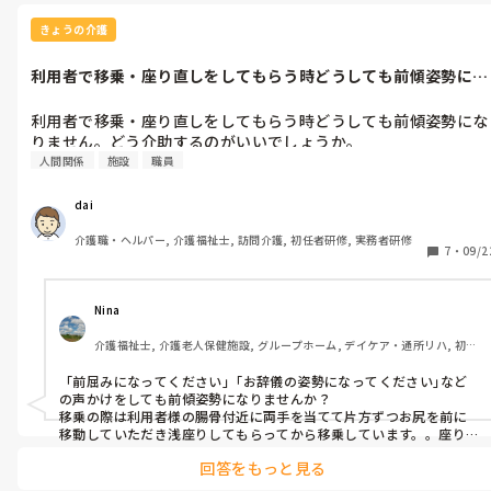
来年の4月に正社員にする。

きょうの介護
人を補充せず枠残す→なかなか介護職は募集かけても見つかりませ
ん笑、

利用者で移乗・座り直しをしてもらう時どうしても前傾姿勢にな
現場職員も散々言っておいて引き留め→理由は業務負担が増えるか
りません。ど...
らです。

利用者で移乗・座り直しをしてもらう時どうしても前傾姿勢にな
全く気にする必要はありません。自分の人生です。今の会社に尽くす
りません。どう介助するのがいいでしょうか。
理由はありますか？
人間関係
施設
職員
dai
介護職・ヘルパー, 介護福祉士, 訪問介護, 初任者研修, 実務者研修
7
・
09/2
Nina
介護福祉士, 介護老人保健施設, グループホーム, デイケア・通所リハ, 初任
者研修, 実務者研修
「前屈みになってください｣「お辞儀の姿勢になってください｣など
の声かけをしても前傾姿勢になりませんか？

移乗の際は利用者様の腸骨付近に両手を当てて片方ずつお尻を前に
移動していただき浅座りしてもらってから移乗しています。。座り直
しは逆で行います。または背部から脇の下に腕を回し前傾状態になっ
回答をもっと見る
ていただき深座り、座り直し介助します。移乗に関しては座位が深い
と立ち上りも介助も不安定だと思いますので浅座り&前傾姿勢。
