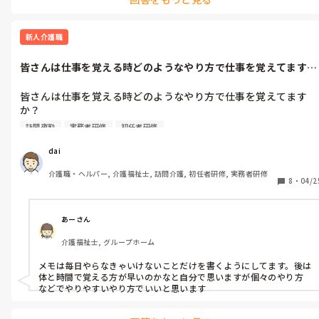
いかに理解してもらえるかって考えながら伝えるように、こちらも
努力しないとですね！
新人介護職
皆さんは仕事を覚える時どのようなやり方で仕事を覚えてます
か？例えばメモ...
皆さんは仕事を覚える時どのようなやり方で仕事を覚えてます
か？

例えばメモをしてノートに貼り付けて自分用のマニュアルを作る
訪問夜勤
実務者研修
初任者研修
など
dai
介護職・ヘルパー, 介護福祉士, 訪問介護, 初任者研修, 実務者研修
8
・
04/2
あーさん
介護福祉士, グループホーム
メモは毎日やらなきゃいけないことだけを書くようにしてます。後は
体と時間で覚える方が早いのかなと自分で思いますが個々のやり方
などでやりやすいやり方でいいと思います