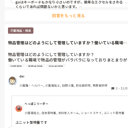
goはキーボードもかなり小さいのですが、簡単なエクセルをさわる
くらいであれば問題ないかと思います。

実際に私もgoでエクセルを使っていますが、すぐに慣れました。

回答をもっと見る
ただし、手が大きい人にはストレスになるかもしれません。
介護用品・用具
物品管理はどのようにして管理していますか？働いている職場で
物品の管理が...
物品管理はどのようにして管理していますか？

働いている職場で物品の管理がバラバラになっておりまとまりが
無く困っています。

訪問夜勤
実務者研修
初任者研修
何かいいアイデアなどありませんか？

物品管理係みたいな感じで1人雇うなどこれについてはどう思い
dai
ますか？
介護職・ヘルパー, 介護福祉士, 訪問介護, 初任者研修, 実務者研修
2
・
11/0
へっぽこリーダー
介護福祉士, 従来型特養, 有料老人ホーム, ショートステイ, ユニット型特養
ユニット型特養です
