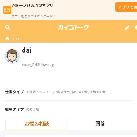
介護士
だけの相談アプリ
アプリで
アプリを無料でダウンロード！
dai
dai
care_EN5lHsveug
仕事タイプ
介護職・ヘルパー, 介護福祉士, 初任者研修, 実務者研修
職場タイプ
訪問介護
お悩み相談
回答