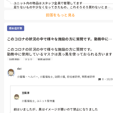
ユニット内の物品はスタッフ全員で管理してます

足りないものや少なくなってきたもの、これそろそろ買わないとま
ずいかもというものはユニットにホワイトボード（小さいやつ）に
回答をもっと見る
書いてます

物品の注文書作成する方は係りとして１人のスタッフに頼んでいま
す。

感染症対策
施設全体の物品管理は事務所の総務が行っております。

このコロナの状況の中で様々な施設の方に質問です。勤務中に使
オムツやパッド類は物品とは別で毎週○曜日の○番が発注書記入の
用しているマ...
もと事務所へ提出と決めています。
このコロナの状況の中で様々な施設の方に質問です。

勤務中に使用しているマスクは真っ黒を使っておられる方います
か？またそれは施設的に問題などありませんか？
訪問夜勤
マスク
実務者研修
dai
介護職・ヘルパー, 介護福祉士, 訪問介護, 初任者研修, 実務者研修
8
・
10/0
豆腐家
介護福祉士, ユニット型特養
前はいましたが、黒はイメージが悪いので禁止になりました