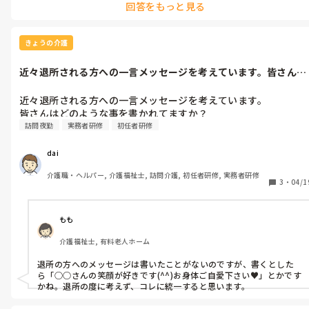
回答をもっと見る
きょうの介護
近々退所される方への一言メッセージを考えています。皆さんは
どのような事...
近々退所される方への一言メッセージを考えています。

皆さんはどのような事を書かれてますか？
訪問夜勤
実務者研修
初任者研修
dai
介護職・ヘルパー, 介護福祉士, 訪問介護, 初任者研修, 実務者研修
3
・
04/1
もも
介護福祉士, 有料老人ホーム
退所の方へのメッセージは書いたことがないのですが、書くとした
ら「○○さんの笑顔が好きです(^^)お身体ご自愛下さい♥️」とかです
かね。退所の度に考えず、コレに統一すると思います。