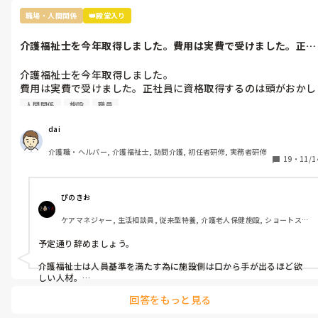
職場・人間関係
👑殿堂入り
介護福祉士を今年取得しました。費用は実費で受けました。正社
員に資格取得...
介護福祉士を今年取得しました。

費用は実費で受けました。正社員に資格取得するのは頭がおかし
い奴がする事。ばかがする。など色々と言われ辛い思いをしなが
人間関係
施設
職員
ら取得しました。もちろん働きながらです。

この事がきっかけで資格取得したらこの施設辞める。と決めてい
dai
ました。

介護職・ヘルパー, 介護福祉士, 訪問介護, 初任者研修, 実務者研修
退職について話をすると来年の4月に正社員にする。

19
・
11/1
辞めないでほしい。と言われ、家庭の事情でと話をしていまし
た。次が決まっていることをつい話してしまいました。すると次
の職場が嫌になったら戻って来てほしい。3月までは人を補充せ
ぴのきお
ず枠を残しておく。と言われました。現場職員からも辞めないで
ケアマネジャー, 生活相談員, 従来型特養, 介護老人保健施設, ショートステ
ほしいと引き留めに入られました。

イ, デイケア・通所リハ, 居宅ケアマネ
予定通り辞めましょう。

介護福祉士は人員基準を満たす為に施設側は口から手が出るほど欲
しい人材。

回答をもっと見る
会社負担もなく実費

正社員のモラルの低さ
