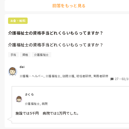
うちは資格手当があるって聞いてます。自分も受かったばかりだか
回答をもっと見る
ら、これからですけどね。

まあ、資格は自分のものだからね、手当がつかなくても構わん。
お金・給料
介護福祉士の資格手当どれくらいもらってますか？
介護福祉士の資格手当どれくらいもらってますか？
手当
資格
介護福祉士
dai
介護職・ヘルパー, 介護福祉士, 訪問介護, 初任者研修, 実務者研修
27
・
02/1
さくら
介護福祉士, 病院
施設では5千円　病院では1万円でした。