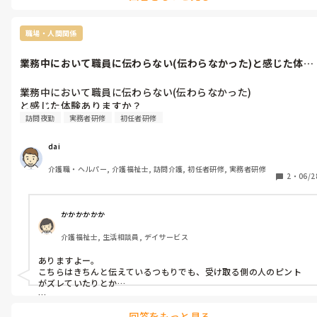
なっているのなら、別施設を考えてもいいと思います。嫌々出勤する
文句あんなら支給しやがれ！！

と、ミス、事故に繋がりかねないですし、

何よりも自分の体調、精神面にも悪影響があります。

職場・人間関係
って感じですね。
今は様々なサービスがありますので、そちらで退職、転職を検討さ
れるのも1つですよ。
業務中において職員に伝わらない(伝わらなかった)と感じた体験
ありますか...
業務中において職員に伝わらない(伝わらなかった)

と感じた体験ありますか？
訪問夜勤
実務者研修
初任者研修
dai
介護職・ヘルパー, 介護福祉士, 訪問介護, 初任者研修, 実務者研修
2
・
06/2
かかかかかか
介護福祉士, 生活相談員, デイサービス
ありますよー。

こちらはきちんと伝えているつもりでも、受け取る側の人のピント
がズレていたりとか…

共有しないといけない情報が沢山ありますもんね、人の命預かって
回答をもっと見る
いるんですもんね。
