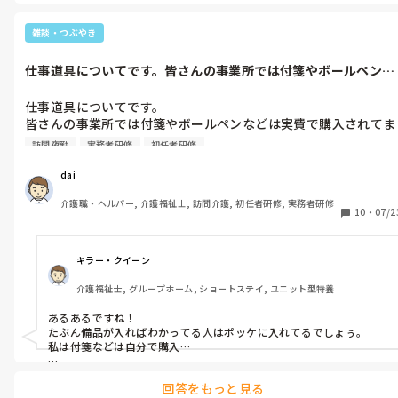
雑談・つぶやき
仕事道具についてです。皆さんの事業所では付箋やボールペンな
どは実費で購...
仕事道具についてです。

皆さんの事業所では付箋やボールペンなどは実費で購入されてま
すか？

訪問夜勤
実務者研修
初任者研修
それとも会社が全て出されてますか？

僕は付箋などいざ使おうと思ったらみんなが使い無くなってしま
dai
い使えません。

介護職・ヘルパー, 介護福祉士, 訪問介護, 初任者研修, 実務者研修
なので自分で使う付箋やボールペンなどは自分で購入してます。
10
・
07/2
キラー・クイーン
介護福祉士, グループホーム, ショートステイ, ユニット型特養
あるあるですね！

たぶん備品が入ればわかってる人はポッケに入れてるでしょぅ。

私は付箋などは自分で購入…

回答をもっと見る