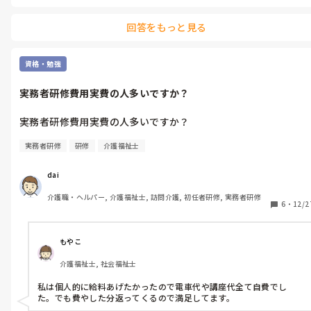
回答をもっと見る
資格・勉強
実務者研修費用実費の人多いですか？
実務者研修費用実費の人多いですか？
実務者研修
研修
介護福祉士
dai
介護職・ヘルパー, 介護福祉士, 訪問介護, 初任者研修, 実務者研修
6
・
12/2
もやこ
介護福祉士, 社会福祉士
私は個人的に給料あげたかったので電車代や講座代全て自費でし
た。でも費やした分返ってくるので満足してます。