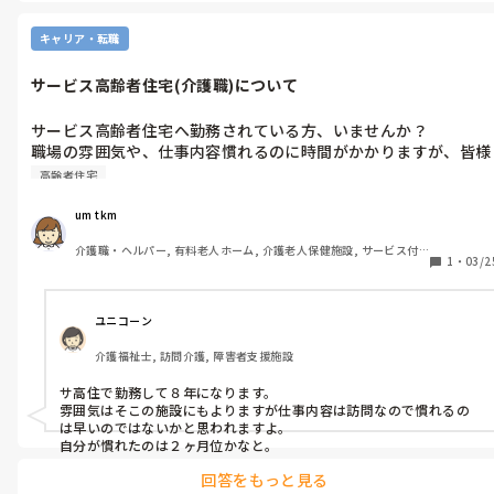
最後に、やはり合う合わないは誰でもあり得ますよね。そこは、肌
キャリア・転職
で感じた通りが、正解と言いますか、自分の結論になるのかな、と
感じました。

サービス高齢者住宅(介護職)について
いずれにても、余り余裕がない思いで、業務にあたられてるのだと
思います。とても疲れると思いますので、ある意味「今日はちょっと
サービス高齢者住宅へ勤務されている方、いませんか？

職場の雰囲気や、仕事内容慣れるのに時間がかかりますが、皆様
は、どれぐらいで慣れたのでしょうか？
高齢者住宅
um tkm
介護職・ヘルパー, 有料老人ホーム, 介護老人保健施設, サービス付
1
・
03/2
き高齢者向け住宅, グループホーム, ショートステイ, デイサービス, 
初任者研修, 実務者研修, 無資格
ユニコーン
介護福祉士, 訪問介護, 障害者支援施設
サ高住で勤務して８年になります。

雰囲気はそこの施設にもよりますが仕事内容は訪問なので慣れるの
は早いのではないかと思われますよ。

自分が慣れたのは２ヶ月位かなと。
回答をもっと見る