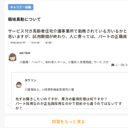
キャリア・転職
職場異動について
サービス付き高齢者住宅介護事業所で勤務されている方いるかと
思いますが、試用期間が終わり、人に寄っては、パートの正職員
で居てるのか、又は、平社員で居てるのか、デイサービス(通所
高齢者住宅
正社員
転職
護)では、正社員で勤務することができるっと言うことですが、
うなった場合、他の皆様は、どうしますか？悩むのですが
um tkm
介護職・ヘルパー, 有料老人ホーム, 介護老人保健施設, サービス付
2
・
08/1
き高齢者向け住宅, グループホーム, ショートステイ, デイサービス, 
初任者研修, 実務者研修, 無資格
タウリン
介護福祉士, 小規模多機能型居宅介護
先ずお聞きしたいのですが、貴方の雇用形態は何ですか？

パート採用なのか正社員採用なのかで初めから違うのではないです
か？
回答をもっと見る