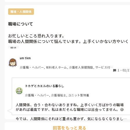
職場・人間関係
職場について
お忙しいところ恐れ入ります。

職場の人間関係について悩んでいます。上手くいかない方やいく
方など居てます。雰囲気に馴染めなくて困っています。教えて頂
職場
きたいと思いまして質問させて頂きました。
um tkm
介護職・ヘルパー, 有料老人ホーム, 介護老人保健施設, サービス付
1
・
02/2
き高齢者向け住宅, グループホーム, ショートステイ, デイサービス, 
初任者研修, 実務者研修, 無資格
トカゲとカエルのいる暮らし
介護職・ヘルパー, 介護福祉士, ユニット型特養
人間関係、合う・合わないありますね。上手くいく方ばかりの職場
があれば最高ですが、私は未だそんな職場には出会ってません。😅

今では、人間関係にそれほど重点も置かず、気にならなくなりまし
た、歳のせいか。。。😅

回答をもっと見る