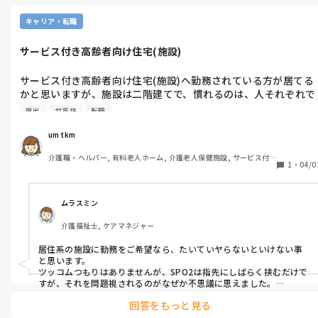
キャリア・転職
サービス付き高齢者向け住宅(施設)
サービス付き高齢者向け住宅(施設)へ勤務されている方が居てる
かと思いますが、施設は二階建てで、慣れるのは、人それぞれで
すが、勤務して一応3ヶ月経つのです。ですが、なかなか慣れな
早出
サ高住
転職
くて転職した方が良いのかなっと思う一面があります。早出は、
7時からですが、朝のバイタルを測るのも慣れてないし、SPO2
um tkm
測らないといけない入居者様も居てますし、なかなか二階から食
介護職・ヘルパー, 有料老人ホーム, 介護老人保健施設, サービス付
堂まで降りてこない入居者様も居てますし、提供の流れも遅れて
1
・
04/0
き高齢者向け住宅, グループホーム, ショートステイ, デイサービス, 
きます。看護の業務にも携わって行かないといけないし、困った
初任者研修, 実務者研修, 無資格
状況です。転職した方が良いのかなって悩んでいまして、皆様の
意見を聞きたいと思いました。
ムラスミン
介護福祉士, ケアマネジャー
居住系の施設に勤務をご希望なら、たいていヤらないといけない事
と思います。

ツッコムつもりはありませんが、SPO2は指先にしばらく挟むだけで
すが、それを問題視されるのがなぜか不思議に思えました。

回答をもっと見る
あと、看護業務は、業務独占行為が多くありますが、具体的にどー
言ったものをしてるのですか？
