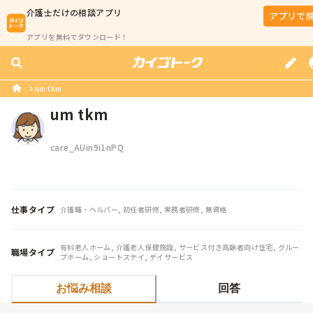
介護士
だけの相談アプリ
アプリで
アプリを無料でダウンロード！
um tkm
um tkm
care_AUin9i1nPQ
仕事タイプ
介護職・ヘルパー, 初任者研修, 実務者研修, 無資格
有料老人ホーム, 介護老人保健施設, サービス付き高齢者向け住宅, グルー
職場タイプ
プホーム, ショートステイ, デイサービス
お悩み相談
回答