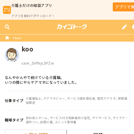
介護士
だけの相談アプリ
アプリで
アプリを無料でダウンロード！
koo
koo
care_5iPNyL9FZw
なんやかんやで続けている介護職。

いつの間にやらケアマネになっていました。
介護福祉士, ケアマネジャー, サービス提供責任者, 居宅ケアマネ, 障害福
仕事タイプ
祉関連
有料老人ホーム, サービス付き高齢者向け住宅, デイサービス, デイケア・
職場タイプ
通所リハ, 訪問介護, ユニット型特養