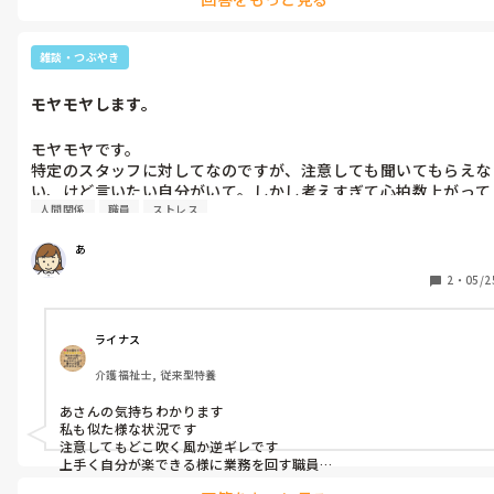
私の言い方も良くないですが、上司に「休むスタッフの代わりに
って頑張ったスタッフにも「ありがとう」「助かったよ」の一言が
出勤しますが(私)

あるだけで、気持ちは全然違いますよね。

メンタルがきついです。」と伝えてしまい。

私自身も、人一倍負担が大きかった日でも労いの言葉がなく、正直
雑談・つぶやき
今、思えば言わなければよかったなと。

つらいなと感じたことがあります。

モヤモヤします。
だからこそ、投稿者さんのお気持ちがすごくよく分かりました。

すると、上司は、「勤務に入りますのでお休み下さいと。」

どうか無理をしすぎず、ご自身の心と体も大切にしてくださいね。
モヤモヤです。

私、「行きますので」、

特定のスタッフに対してなのですが、注意しても聞いてもらえな
い、けど言いたい自分がいて。しかし考えすぎて心拍数上がって
上司、「やる事ないですよと。」

人間関係
職員
ストレス
しまい、涙が出てしまいました。

上司はメンタル不調なら休んでよいとのニュアンスだったのでし
結局注意するのは我慢しました。

ょう。おそらく。

あ
これじゃいけないのは承知してます。

もう少し労う一言あっても良くないか？と思いました。

しかしその言い方にもモヤモヤしました。

2
・
05/2
悔しいというか、ばかにされてるのだろうと。

私は必要のない人間なんだと。

特定のスタッフには大変腹立ちます。

そんな言い方しなくてもなと。

自分の勤務時間はこなしているのに。

ライナス
自分の技量不足もあるのでしょう。

常勤だからこんな時は対応しなければなのでしょうか。

介護福祉士, 従来型特養
一応予定はありますけど？

失礼しました。

あさんの気持ちわかります

モヤモヤして、職場には残念ながら話せる人がいなくて。

涙が出ました。

私も似た様な状況です

注意してもどこ吹く風か逆ギレです

書かせていただきました。
上手く自分が楽できる様に業務を回す職員

きっと常勤なのにとかわがままとか勝手だとか陰で言われるので
口だけ職員等々

しょう。
