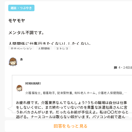
わたしは派遣ですが、モヤモヤすること悩むことありますよ。

雑談・つぶやき
しかし自分の機嫌は自分でと書いてあったりします。

考えないように努めてます。

モヤモヤ
大変な仕事です。自分を褒めていいんですよ🎵
辞めたいと言えない。

体壊してからでは遅い。

メンタル不調です。

なんとかイヤイヤながらこなしているからこの状態が続いていく
人間関係に仕事行きたくないししたくない。

のでしょう。

モチベーション
人間関係
ストレス
退職はなかなか踏ん切りつかずにいます。

すみません。

あ
辞める人が多く新しい方が来てはいますが、足りてない時間帯や
ここ最近はモヤモヤばかりです。

曜日常勤スタッフが入ってなんとかまわっている状態です。

4
・
24日
数年続いていて…自分は歳を重ねて、若い時は少々の無理はこな
読んで頂きありがとうございました。

せた。

今は、中抜け勤務がキツくなってきている。1日だけではないで
HIMAWARI
す。

介護福祉士, 看護助手, 従来型特養, 有料老人ホーム, 介護老人保健施設, サ
疲れも溜まって取れないです。

ービス付き高齢者向け住宅, ショートステイ, デイサービス, 病院, 初任者研
1人お休み希望(数日)あるとその分常勤が出勤。もちろん休みは
修, 実務者研修, ユニット型特養, 小規模多機能型居宅介護
お疲れ様です。介護業界なんでなんしょう?うちの職場は自分は仕事
ってほしい。

をしないくせに、まだ終わっていない?のを貴重な派遣社員さんに言
うおバカさんがいます。だったらお前が手伝えよ。私は〇〇だからと
上は現場の勤務状況把握してる？って感じる。

逃げる。ナースコールは取らない奴がいます。パソコンの前で遊んで
います。上は、現場を知らない、誰もそんなこと言ってこないと…逃
人手不足だから仕方ないみたいな…。

回答をもっと見る
げる。休めないと思いますが、休める時に休みましょう。
人がいなかったら文句言うし、人いたらいたで文句言うしと言わ