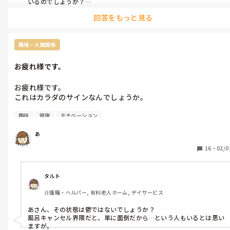
利用者さんをバカにしているんだなと。

いるのでしょうか？

嫌だと言えないことをいいことに。

回答をもっと見る
リーダーが居るなら

都度、リーダーに話すとか

悲しくなりました。

私に怒られるからって言い方にも。

そして、着替えはどの辺までの

職場・人間関係
着替えをホールでやっている

信頼している人に話を聞いてもらったのですが職場ですが涙が出
のでしょうか？

お疲れ様です。
てしまいました。

パジャマから普段着に又はその逆

であれば、居室でやったのが

お疲れ様です。

上記が不適切ケアにあたるのか虐待にあたるのか…

手っ取り早いですよね？！

これはカラダのサインなんでしょうか。

以前も書かせていただきましたが、

洋服を食事の際に汚した！

趣味
健康
モチベーション
先週あたりから…お恥ずかしいのですが出勤なのにお風呂に入れ
とかでも、絶対に居室での着替え

メンタルが…。

ズボンが汚れた、とかならトイレ

ない(3日間)

とか、個室で対応しますね！

あ
4日間目で何とか入りました。(お休みでしたので)

80代で動けているのはすごいかもしれません。

自分ではそれがまずい状態とは分からずで、

しかしここでのやるべき仕事、ここでのルール等には動いて頂き
16
・
02/0
あさんは、間違えてないので

友達に話したら心配されました。

たいです。といっても大したことではないです。

大丈夫だと思います。

仕事辞めたらと。

他のスタッフはこなしているのに80代だからとやろうとしない人
ミーティングで、出来ません！

任せな感覚等。

タルト
というならどうしたらできるか

お風呂に入る事はいろんな工程がありエネルギーを使うと。

仕事なのに出来ません！とミーティングで言えてしまう所にも腹
ミーティング中に聞いては

介護職・ヘルパー, 有料老人ホーム, デイサービス
立ちます。

どうでしょう？

突然涙が出てしまう事もありました。(友達とリフレッシュに出
一生懸命利用者さんを想い支援してくださっている人のモチベー
本人の意図がわかるかもしれません

あさん、その状態は鬱ではないでしょうか？

けのに)

ション下がりますし、

風呂キャンセル界隈だと、単に面倒だから…という人もいるとは思い
業務のコレは統一して行いましょう

ますが。
