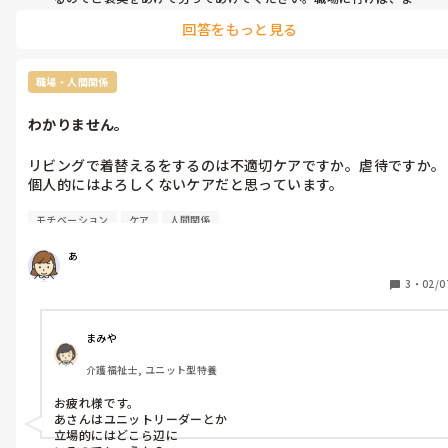
た、モヤモヤは再発するでしょうが、もう80歳スタッフのことは諦
あわよくばやりたくないのがわかりました。

回答をもっと見る
めましょうよ。役立たずに見えても人それぞれに存在意義があるの
仕事に対しての意識が低すぎて悲しくなりました。

で否定しても仕方ないです。他のスタッフさんたちは、受け入れてい
利用者さんをばかにしている。

るのでしょう？人には個性やレベルの違いがあって当たり前なので
すし、ましてや80代なら、なおさらですよ。ドンマイ(笑)
職場・人間関係
aスタッフさんは80歳で頑張ってるといいます。

確かに80歳にしては動けている方かもしれません。しかしここで
わかりません。
のケアの方法などはおこなってほしいです。

お給料もらっているのに、やりたくない仕事はなんとなくやらな
リビングで着替えるをするのは不適切ケアですか。虐待ですか。

いで人任せ。

個人的にはよろしくないケアだと思っています。

時間内に終わらせるように動くのは当たり前だと私は思います。
だからといって雑にケアをしてよいはずはないと思います。

モチベーション
ケア
人間関係
ミーティングでも話をしました。個人的には難しい事言ってない
とは思うのですが…。

私は40代ですがばかにされてるのでしょう。

あ
自分が逆の立場だったらどうですかなど。

メンタル最近絶不調なのはおばあちゃんスタッフが原因の一つで
3
・
02/0
部屋で着替える事が出来ないみたいで、

○○さん(あ)に怒られちゃうでしょと笑いながら言っていた80代
スタッフ。スタッフaさんが聞いていたようです。スタッフaさん
まみや
には怒られないからリビングで着替えるのをしているということ
介護福祉士, ユニット型特養
になりますよね。

お疲れ様です。

私が気に入らないのはわかってます。

あさんはユニットリーダーとか

立場的にはどこら辺に
