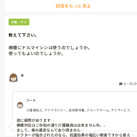
最低限の会話しかせず黙々と仕事。

してきます。揚げ足とるように。

回答をもっと見る
ご利用者様にはしっかり笑顔で対応しています(笑)
関わると腹立つので極力接点を持たないようにしてはいるのです
がまったく関わらないわけにはいかないので…。

介助・ケア
相手は変わらないので自分が変わるしかないのですがね。。。

教えて下さい。
褥瘡にドルマイシンは使うのでしょうか。

あ
6
・
03/0
ツート
介護福祉士, ケアマネジャー, 従来型特養, グループホーム, デイサービス
逆に疑問があります…

褥瘡対応はご存知の通り介護職員は出来ませんね、、

まして、薬の選定なんてあり得ません…

ドクターが指示されたのなら、抗菌効果の幅広い軟膏ですから使え