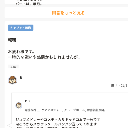
せっかく働いてくれるのだから少しでも長くいてほしいなと個人
パートは、半月。

社員は、1ヶ月。

的には思うのですが、

回答をもっと見る
教えるのってエネルギー使いますよね。

しかも私は教えるの苦手でして。

正直ストレスにはなりますが、、、。

キャリア・転職
転職
お疲れ様です。

一時的な迷いや感情かもしれませんが、

転職
転職サイトなど使った経験ある方いらっしゃいますか。

相談のみでもよいのでしょうか。

あ
4
・
01/2
あろ
介護福祉士, ケアマネジャー, グループホーム, 障害福祉関連
ジョブメドレーやコメディカルドッドコムで十分です

向こうからスカウトメールバンバン送ってくれます
