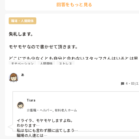
回答をもっと見る
職場・人間関係
失礼します。
モヤモヤなので書かせて頂きます。

どこにでも少なくとも自分と合わないスタッフさんはいるとは思
モチベーション
人間関係
ストレス
います。

あ
自分の言った事が100%正しいとは思いませんが…。

4
・
03/2
何度も何度も同じような事のミスをするaスタッフさん。

私は腹が立って仕方がありません。

周りのスタッフさんは心が広く、「しょうがないないよ。出来な
Tiara
いし、わからないのだからと」

介護職・ヘルパー, 有料老人ホーム
bスタッフさんは「腹を立てずに注意出来たら良いのにね」と、
私に言ってました。

イライラ、モヤモヤしますよね。

わかります…

確かにそうなんです。

私はなにも言わず顔に出てしまう…

ばかにしているのか、私を下にみているからか、注意しても反論
職場の人達とは
