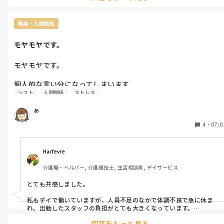
職場・人間関係
モヤモヤです。
モヤモヤです。

個人的な言い分になってしまいます

シフト
人間関係
ストレス
体調不良は仕方ない事ですが、勤務ギリギリに休みますと連絡し
あ
てくるスタッフが本日、早番、遅番と２名いました。

4
・
07/0
モヤモヤです。

一昨日あたり？から体調悪いなら、もっと早く連絡できるでし
Harfevre
ょ！？(ちなみにaスタッフ出勤45分前に休むと)

介護職・ヘルパー, 介護福祉士, 生活相談員, デイサービス
Bスタッフは急にフラフラして…と同じく出勤45分に。休みます
とても共感しました。

と。

私もデイで働いていますが、人員不足のなかで体調不良で急に休ま
モヤモヤです。

れ、出勤したスタッフの負担がとても大きくなっています。

回答をもっと見る
体調不良は誰にでもあるので責める気持ちはありません。でも、残