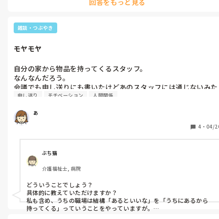
回答をもっと見る
仲がよかった職員は1人また1人と辞めてしまって…

誰にも話せない相談出来ないって本当に苦しいですよね

退勤してから連絡入っても…暇人かとおもわれてるのでしょう。

あさん心を守る事大切だから思いを投稿して下さいね

雑談・つぶやき
トンチンカンな事なのは承知してます。

理不尽な事言ってるのでしょうか。

モヤモヤ
自分の家から物品を持ってくるスタッフ。

なんなんだろう。

会議でも申し送りにも書いたけどあのスタッフには通じないみた
申し送り
モチベーション
人間関係
いです。

あ
それか私をバカにしているのか。

4
・
04/2
辞めていいのになぁ。

ぶち猫
介護福祉士, 病院
どういうことでしょう？

具体的に教えていただけますか？

私も含め、うちの職場は結構「あるといいな」を「うちにあるから
持ってくる」っていうことをやっていますが。

そういうことですか？