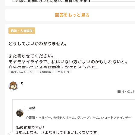
相談、見学のみでも可能で、無料で使えます
回答をもっと見る
職場・人間関係
どうしてよいかわかりません。
また書かせてください。

モヤモヤイライラで、私はいない方がよいのかもしれないと。

自分の言っている事は間違えなのだろうかと。

モチベーション
人間関係
ストレス
プライバシーに関してになります。

あ
以前も書かせて頂きました。

4
・
01/2
陰口になってしまうし、パワハラになってしまうので、ミーティ
ングの際に(少しは感情を抑えられるような気が)

言い方によっては公開しょけいになってしまうかもしれません
三毛猫
が、おばあちゃんスタッフは自分の事だなという表情はしてませ
介護職・ヘルパー, 有料老人ホーム, グループホーム, ショートステイ, デイ
ん。

サービス, 初任者研修, ユニット型特養
勤続何年ですか?

プライバシーの件をお話ししました。
