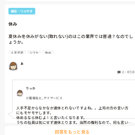
自分がされたら嫌だから、周りには同じような思いさせたくないと
か。

嫌な気持ちなってしまいました。

雑談・つぶやき
私は人見知りなので観察力に優れているから気づいてしまうみたい
失礼しました。
です。

休み
生きてきた過程で身につけたものなので無意識です。

モヤモヤを晴らすには吐き出すことだと思います。

夏休み冬休みがない(取れない)のはこの業界では普通？なのでし
私もさすがに『気にするな』とは言えなくて…すみません。
ょうか。

人手不足
シフト
休み
個人的には、ほかの方に負担がいってしまうのがめにみえてわか
るので休みづらいです。

あ
人手不足もあります。

2
・
07/0
上は「休めば良いじゃん。」

「休めるようにシフト組んでよ。」

言い方にモヤモヤします。

りっか
介護福祉士, デイサービス
私は違くないか？と思います。

人手不足からなかなか連休とれないですよね。。上司の方の言い方
2日から3日休むだけで申し訳なく思います。

にもモヤモヤします。

これでは旅行にも行けないです。　

休めるなら休むよ！と言いたくなります。

うちの社員は気にせず連休とります。当然の権利なので、何も言いま
せんが、他のスタッフの休み希望が通らなかったり、どちらも休む
モヤモヤが溜まります。

回答をもっと見る
場合は極端に人手不足になり
