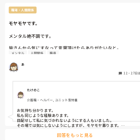
れた事があった。

職場・人間関係
また言われるの嫌だからもう言わない事にしました。

モヤモヤです。
上には上なりの言い分があるかと思いますが、なんだかモヤモヤ
です。

メンタル絶不調です。

最近はモヤモヤばかりです。

皆さんから気にすなって言葉頂けたらありがたいなと。

メンタル
人間関係
職員
失礼しました。

自分的ではひがんでるつもりないのですが、仲間外れにされてる
読んで下った方ありがとうございます。
あ
みたいで。

不快だなと。

12
・
27日
大変相性の良く無いスタッフが、数人か特定のスタッフかは不明
なのですがお土産を渡したようですが忘れて帰ってしまったスタ
たけのこ
ッフさんがいて目に入ってしまい…。

介護職・ヘルパー, ユニット型特養
お気持ち分かります。

嫌われているので仕方ないとは自分に言い聞かせているのですが
私も同じような経験あります。

モヤモヤでして…。

目配せして私に気づかれないようにする人もいました。

その場では気にしないようにしますが、モヤモヤ募ります。

以前自分は相性の悪いスタッフにお土産をお渡ししました。

回答をもっと見る
きっと周りの状況を見て判断できるからなんだと思います。
