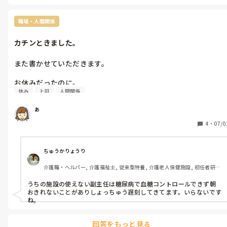
激務になったりするので

やっぱり残ってるスタッフの負担は大きいです。
職場・人間関係
カチンときました。
また書かせていただきます。

お休みだったのに。

休み
上司
人間関係
体調不良のスタッフがお休みの為出勤に。

上からは感情のこもってない、「すみませんね」のみ。

あ
私は、「体調不良は仕方ない事ですが、連絡が遅いのは困りま
4
・
07/0
す」と言ったら話している途中で、他のスタッフに話をしに行っ
てそのままどこかへ行ったしまいました。

ちゅうかりょうり
カチンときましたね。

介護職・ヘルパー, 介護福祉士, 従来型特養, 介護老人保健施設, 初任者研
修, 実務者研修
労い一つない上司。

うちの施設の使えない副主任は糖尿病で血糖コントロールできず朝
おきれないことがありしょっちゅう遅刻してきてます。いらないです
スタッフを駒にしか思ってないです。

ね。
個人的な言い分になってしまいますが。
回答をもっと見る