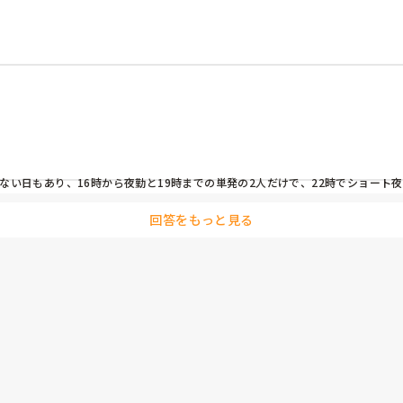
00) までとなっており、実質17:30以降は3名体制、

の見守りをしながら入床介助。その間19:00に排泄交換の方の対応。

Ｓの棟もあったりと、平屋建てで移動範囲が広いです。

たことがある方がいます。

動が強く手のかかる方が3名程いる状況です。

人で入床介助、排泄交換をしてます。別にＳＳの棟もあり2棟を受け持
い日もあり、16時から夜勤と19時までの単発の2人だけで、22時でショート夜
と、その後の雑務を終えて一息着くのが23:00位になってます。

ようです。

回答をもっと見る
食事、コール対応、巡回、排泄交換をしています。あっと言う間に朝に
せんよね。

いのですが、転倒リスクの少ない方から起こしています。

務をしなくて良いからです。

)をしています。業務終了が遅い時で10:30の時がありました。

たり干したり、畳んだり、とてもじゃないですが手が回りません。
うか？ご意見宜しくお願い致します。
