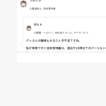
フルグラ
遅出1名(21:00まで) お手伝い程度のパートさん1名(19:
介護福祉士, 従来型特養
スケジュール

・17:00〜17:30 申し送り

・17:30〜21:00 夕食介助、下善、トイレ誘導、全体
タルト
遅出職員は食堂の見守り　夜勤職員は受け持ちの棟とＳ
介護職・ヘルパー, 有料老人ホーム, デイサービス
ＳＳ方で2名自力歩行可能で帰宅願望強く、何度も離設し
特養利用者も転倒の危険やがある方が4割ほどで、不穏行
グッさんの職場もかなり人手不足ですね。

そんな中で見守りをしながら、夜勤者がそれぞれの棟を1
私が単発で行く従来型特養は、遅出や18時までのパートもいな
最近では上記の時間通りにはいかず、22:00位になったり
夕方に排泄に入り、夕食後は着床だけで、排泄はやっていない
しかも、夜勤は2フロア担当のようです。

その後も一切休憩も取れず、記事入力をしながら自身の
グッさんの特養も然り、さすがに従来型でその人員はありえま
06:00位〜離床介助。早出は07:00からで、申し訳な
しかもショートも受け持ちって…

でも、私は従来型の方が良いと思います。

08:30〜申し送り

なぜなら清掃、洗濯の担当者が概ねいるので、夜中にその業
ユニット型や有料はいないところがほとんどかと。

その後、残務(片付け、終わらせきれなかった分の記事入力
それこそ、コール頻回だと洗濯も回せないし、乾燥機に入れ
もう夜勤をする度に疲弊してます。

この業務内容はどこの従来型特養も同じ感じなのでしょ