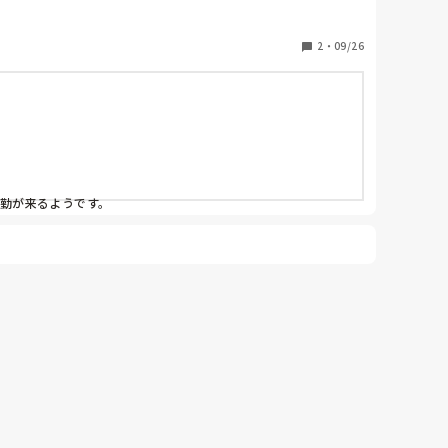
2
・
09/26
つ夜勤者もいます。

勤が来るようです。

なります。休憩なんてとる余裕ないです。
