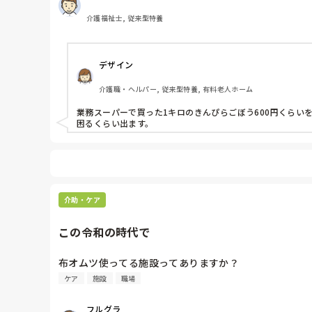
介護福祉士, 従来型特養
デザイン
介護職・ヘルパー, 従来型特養, 有料老人ホーム
業務スーパーで買った1キロのきんぴらごぼう600円くらい
困るくらい出ます。
介助・ケア
この令和の時代で
布オムツ使ってる施設ってありますか？
ケア
施設
職場
フルグラ