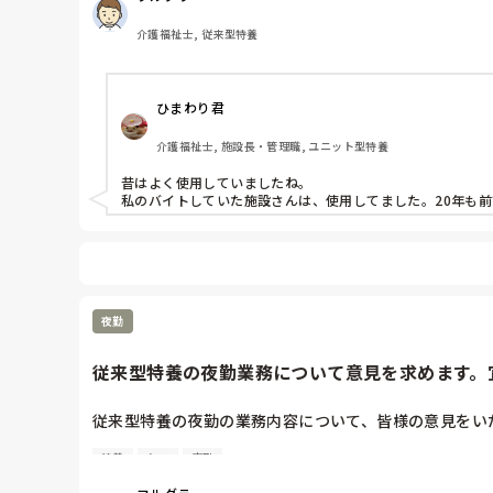
介護福祉士, 従来型特養
ひまわり君
介護福祉士, 施設長・管理職, ユニット型特養
昔はよく使用していましたね。

私のバイトしていた施設さんは、使用してました。20年も前
夜勤
従来型特養の夜勤業務について意見を求めます。
従来型特養の夜勤の業務内容について、皆様の意見をい
特養
ケア
夜勤
現在利用者46名　ＳＳ多い日で4名　

夜勤帯の職員体制は夜勤者2名(17:00〜09:00)
