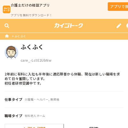
介護士
だけの相談アプリ
アプリで
アプリを無料でダウンロード！
ふくふく
ふくふく
care_-LctE2UbNw
2年前に有料に入社も半年後に適応障害から休職、現在は新しい職場を求
めて日々奮闘しています。

初任者研修受講中です。
仕事タイプ
介護職・ヘルパー, 無資格
職場タイプ
有料老人ホーム