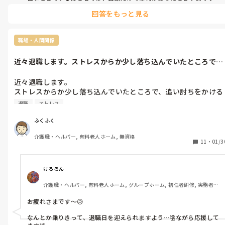
よね。

回答をもっと見る
ある程度文書化して整理しておくと、もしもの時に役に立つと思い
ますよ。
職場・人間関係
近々退職します。ストレスからか少し落ち込んでいたところで、
追い討ちをか...
近々退職します。

ストレスからか少し落ち込んでいたところで、追い討ちをかける
ように様々なことを注意され、もう心が折れました。

退職
ストレス
一刻も早く辞めたいもののそうもできないまま、辞めるまで何日
ふくふく
介護職・ヘルパー, 有料老人ホーム, 無資格
11
・
01/3
けろろん
介護職・ヘルパー, 有料老人ホーム, グループホーム, 初任者研修, 実務者研
修
お疲れさまです～😥

なんとか乗りきって、退職日を迎えられますよう…陰ながら応援して