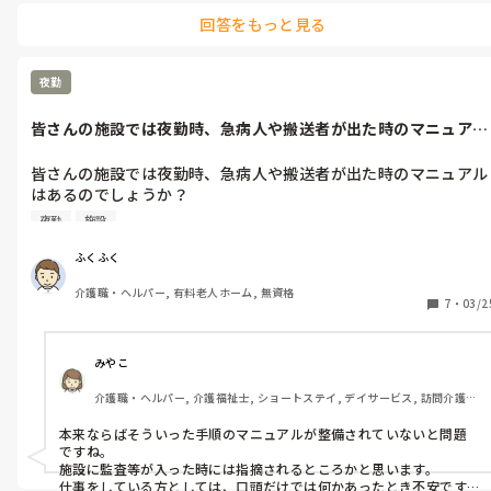
回答をもっと見る
会社は、診断書があれば認めざるおえません。

悩まれているのであれば、是非参考に。
夜勤
皆さんの施設では夜勤時、急病人や搬送者が出た時のマニュアル
はあるのでし...
皆さんの施設では夜勤時、急病人や搬送者が出た時のマニュアル
はあるのでしょうか？

こちら施設では全くなく、実際にどうするのかは口頭で伝わって
夜勤
施設
いるだけで本当の手順も分かりませんが、これが普通なんでしょ
うか？
ふくふく
介護職・ヘルパー, 有料老人ホーム, 無資格
7
・
03/2
みやこ
介護職・ヘルパー, 介護福祉士, ショートステイ, デイサービス, 訪問介護, 
介護事務
本来ならばそういった手順のマニュアルが整備されていないと問題
ですね。

施設に監査等が入った時には指摘されるところかと思います。

仕事をしている方としては、口頭だけでは何かあったとき不安です