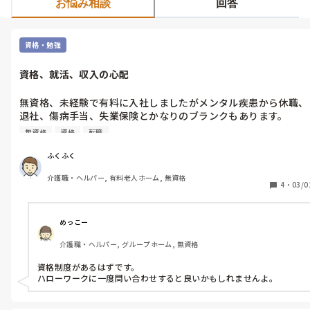
お悩み相談
回答
資格・勉強
資格、就活、収入の心配
無資格、未経験で有料に入社しましたがメンタル疾患から休職、
退社、傷病手当、失業保険とかなりのブランクもあります。

無資格だと仕事もなかなか見つからず、資格取得を目指そうかと
無資格
資格
転職
考えています。

ただし金銭面ではそれほど余裕があるわけではありません。

ふくふく
ここで質問です☺️

介護職・ヘルパー, 有料老人ホーム, 無資格
4
・
03/0
1.介護施設で仕事をしながら資格取得

2.お金の許す限り資格取得を優先

3.他業種で短期的に仕事をしながら資格取得

めっこー
介護職・ヘルパー, グループホーム, 無資格
今週中頃には失業保険の延長も終わり収入源もなくなります。

自分次第ではありますが、皆さんの経験などを参考に考えたいと
資格制度があるはずです。

思っていますので、回答宜しくお願いいたします🙇‍♂️

ハローワークに一度問い合わせすると良いかもしれませんよ。
※先程質問したのですが、間違えて誰かの質問の回答をしてしま