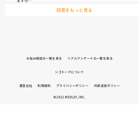
ます🤣

回答をもっと見る
ストレスでの疲労だと、免疫力がかなり下がるそうですからね💦

風邪ひかないように～‼️
お悩み相談の一覧を見る
リアルアンケートの一覧を見る
シゴトークについて
運営会社
利用規約
プライバシーポリシー
外部送信ポリシー
©2022 MEDLEY, INC.