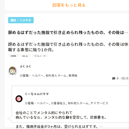
ったようで、何処に投稿したか不明です💦ご迷惑お掛けした方す
回答をもっと見る
みません🙇‍♂️
雑談・つぶやき
辞めるはずだった施設で引き止められ残ったものの、その後は休
職する事態に...
辞めるはずだった施設で引き止められ残ったものの、その後は休
職する事態に陥り1か月。

退職
休み
ストレス
先日、会社に行ったところ下駄箱から名前が外され職場で履く靴
は違うところに置かれていました。わずか1か月の短期間で…何
ふくふく
だかショックでもあり、仕方ないか、という思いもありながら帰
介護職・ヘルパー, 有料老人ホーム, 無資格
宅しました。

6
・
05/0
職場に復帰するべきか転職するべきか悩んでいましたが、必要と
されていないのかとも考えてしまいました。
くーちゃん🐶ママ
介護職・ヘルパー, 介護福祉士, 有料老人ホーム, デイサービス
会社のことでメンタル的にやられて

病んでいるなら、メンタル的な🏥を受診して、診断書を。

また、傷病手当金が3ヶ月は、受けられるはずです。
