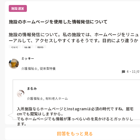
施設運営
施設のホームページを使用した情報発信について
施設の情報発信について。私の施設では、ホームページをリニュ
ーアルして、アクセスしやすくするそうです。目的により違うか
も知れませんが、これからの時代、ホームページにアクセスする
SNS
特養
施設
人が増えると思いますか？インスタやアプリ等で情報発信をした
方が良いのでは？と思ってしまうのですが、皆様の施設のホーム
ミッキー
ページは活用されていますか？
介護福祉士, 従来型特養
4
・
11/0
まるみ
介護福祉士, 有料老人ホーム
入所施設ならホームページとInstagramは必須の時代ですね。居宅
cmでも閲覧はしますから。

でもホームページでも情報が薄っぺらいのを見かけるとガッカリし
ます。
回答をもっと見る