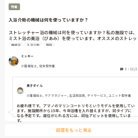
特養
入浴介助の機械は何を使っていますか？
ストレッチャー浴の機械は何を使っていますか？私の施設では、
ミスト浴の美浴（びあみ）を使っています。オススメのストレッ
チャー浴の機械があれば教えてください。
機械浴
入浴介助
施設
ミッキー
介護福祉士, 従来型特養
3
・
11/1
黒子ダイル
介護福祉士, ケアマネジャー, 生活相談員, デイサービス, ユニット型特養
お疲れ様です。アマノのマリンコートリモというモデルを使用してい
ます。施設開所から15年、今年浴槽を入れ替えますが、同タイプに
なる予定です。座位がとれる方には、同社アビットを使用していま
す。
回答をもっと見る