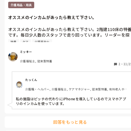
介護用品・用具
オススメのインカムがあったら教えて下さい。
オススメのインカムがあったら教えて下さい。2階建110床の特
です。毎日少人数のスタッフで走り回っています。リーダーを探
す時間ももったいないくらい。ICTを使って解決したいのです
特養
ケア
介護福祉士
が、、、
ミッキー
介護福祉士, 従来型特養
2
・
11/2
たっくん
介護職・ヘルパー, 介護福祉士, ケアマネジャー, 従来型特養, 有料老人ホー
ム, ショートステイ
私の施設はピッチの代わりにiPhoneを導入しているのでスマホアプ
リのインカムを使っています。
回答をもっと見る