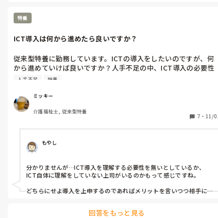
特養
ICT導入は何から進めたら良いですか？
従来型特養に勤務しています。ICTの導入をしたいのですが、何
から進めていけば良いですか？人手不足の中、ICT導入の必要性
を理解している上司が少ないのと、Wi-Fi環境が整っていない状
人手不足
特養
況です。
ミッキー
介護福祉士, 従来型特養
7
・
11/0
もやし
分かりませんが…ICT導入を理解する必要性を無いとしているか、
ICT自体に理解をしていない上司がいるのかもって感じですね。

どちらにせよ導入を上申するのであればメリットを言いつつ相手に
理解してもらう事が重要です。

導入ありきで話を進めるのではなく、まずはひたすらに理解を求め
回答をもっと見る
るのがスマートだと思います。