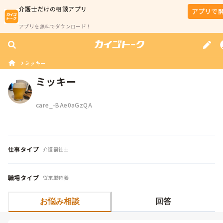
介護士
だけの相談アプリ
アプリで
アプリを無料でダウンロード！
ミッキー
ミッキー
care_-BAe0aGzQA
仕事タイプ
介護福祉士
職場タイプ
従来型特養
お悩み相談
回答