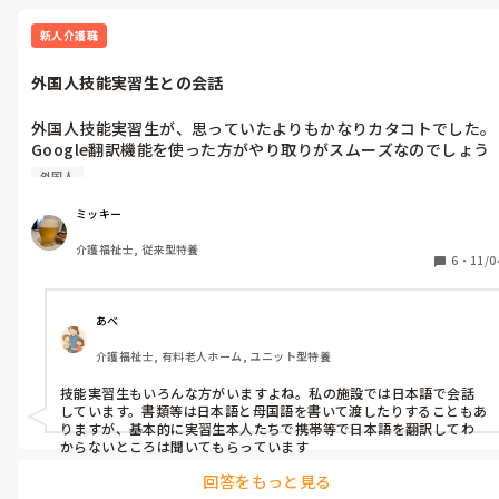
新人介護職
外国人技能実習生との会話
外国人技能実習生が、思っていたよりもかなりカタコトでした。
Google翻訳機能を使った方がやり取りがスムーズなのでしょう
が、利用者さんとのコミュニケーションを取る為にも日本語を主
外国人
として使いたいと考えています。時間はかかりそうですが、、、
ミッキー
介護福祉士, 従来型特養
6
・
11/0
あべ
介護福祉士, 有料老人ホーム, ユニット型特養
技能実習生もいろんな方がいますよね。私の施設では日本語で会話
しています。書類等は日本語と母国語を書いて渡したりすることもあ
りますが、基本的に実習生本人たちで携帯等で日本語を翻訳してわ
からないところは聞いてもらっています
回答をもっと見る