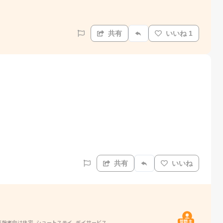
共有
いいね 1
共有
いいね
質問主
高齢者向け住宅, ショートステイ, デイサービス