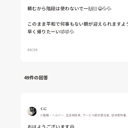
頼むから階段は使わないでー🙌🏻😂💦💦

このまま平和で何事もない朝が迎えられますように..🙏
早く帰りたーい🤣🤣💦
04/30
49
件の回答
くに
介護職・ヘルパー, 生活相談員, サービス提供責任者, 従来型特養,
おはようございます😄
