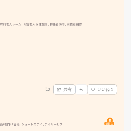
 有料老人ホーム, 介護老人保健施設, 初任者研修, 実務者研修
共有
いいね 1
質問主
高齢者向け住宅, ショートステイ, デイサービス