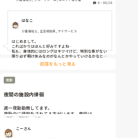
4
・
04/26
はなこ
介護福祉士, 生活相談員, デイサービス
はじめまして。

こればかりはほんと好みですよね…

私も、身体的にはロングはキツイけど、特別な事がない
限り必ず明け休みなのがなんとかやっていけるかなと思
うところだったり。体調も調整しやすいですし。

回答をもっと見る
ショートだと公休になるし、あと入りの日夜に動くのが
がダルすぎて…笑
夜勤
夜間の施設内徘徊
週一夜勤勤務してます。

夜勤中に徘徊をされてる方がいます。普段は

徘徊
認知症
ケア
声かけ居室への誘導しますが、夜間ずっと出たり入っ
たりで・・・どこまで付き添っておられますか？

こーさん
※ADLはしっかりとされてますが認知症の方です。
