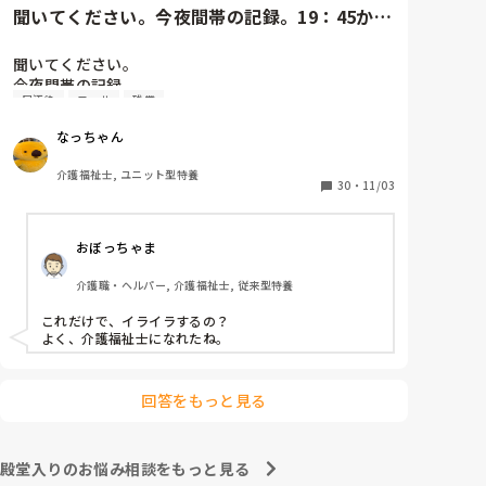
聞いてください。今夜間帯の記録。19：45から
コール頻回。オムツ外し始...
聞いてください。

今夜間帯の記録。

尿汚染
コール
残業
19：45からコール頻回。オムツ外し始まる。21時ズ
ボン脱ぐ。足が痒いとの訴えにワセリン塗布。22:40
なっちゃん
ズボン脱いでるオムツ外し。23:30オムツカバー顔の
横。パットは手すり。ズボンは履いている。リネンは
介護福祉士, ユニット型特養
尿汚染。パジャマはビショビショ。リネン、パジャマ
30
・
11/03
更衣、オムツ新しいのをする。眠れない様子なので、
リビングで見守り。1時トイレに行くと、排尿し、オ
おぼっちゃま
ムツ当て直し。臥床させる。

もううんざり。明日は残業頼まれているからホントや
介護職・ヘルパー, 介護福祉士, 従来型特養
めてほしい。これ打ってたら、イライラ少し解消しま
した。ありがとうございました😊
これだけで、イライラするの？

よく、介護福祉士になれたね。
回答をもっと見る
殿堂入りのお悩み相談をもっと見る