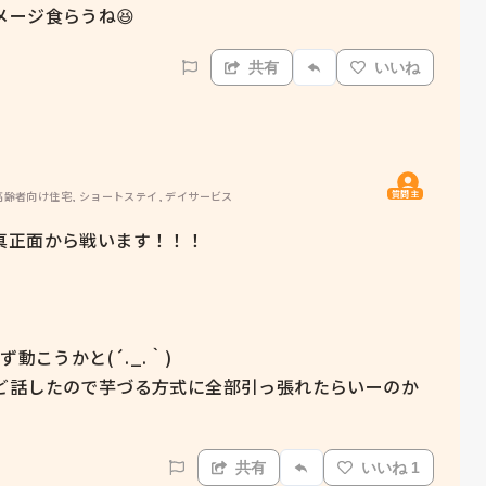
ージ食らうね😆
共有
いいね
質問主
高齢者向け住宅, ショートステイ, デイサービス
正面から戦います！！！

こうかと(´._.｀)

ど話したので芋づる方式に全部引っ張れたらいーのか
共有
いいね 1