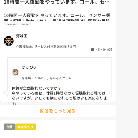
16時間一人夜勤をやっています。コール、セン
サー頻回で仮眠も取れません...
16時間一人夜勤をやっています。コール、センサー頻
回で仮眠も取れません。最近は夜勤明けに頭痛や目眩
サ高住
夜勤
がしてしんどいです(--;)

皆さんの施設では夜勤は休憩ありますか？？
海賊王
介護福祉士, サービス付き高齢者向け住宅
46
・
04/05
はっぴぃ
介護職・ヘルパー, 有料老人ホーム
休憩が全然取れないですか？

今やっている夜勤、休憩1時間なので仮眠取れる程では
ないですが、少しでも横になれると私は少し楽になりま
す。

頭痛、目眩きついですね~

回答をもっと見る
頭痛防止に水分多目に摂り、血の巡りが良くなる健康食
品飲みながらやってます。

明け方にパクッと食べれる軽食があると私は少し楽にな
夜勤
👑殿堂入り
ります。