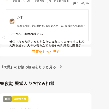
介護職・ヘルパー, 介護福祉士, サービス付き高齢者
都度気にして、様子観察しかできなくて、様子等は報
2
・
06/29
向け住宅, 病院, 訪問介護, 障害福祉関連
告等しますが、夜間帯のその場でのご対応で工夫され
ていることありますか？

シオ
よろしくお願いいたします。
介護福祉士, 従来型特養, 有料老人ホーム, 介護老人保健施
設, デイケア・通所リハ, 訪問介護, ユニット型特養, 障害者
支援施設, 小規模多機能型居宅介護
こーさん、お疲れ様です。

徘徊される方がいるとかなり気疲れして大変ですよね💦

大声を出す、大きい音を立てる等他の利用者に影響がな
ければ基本見守りをしていました。

回答をもっと見る
温かいお茶を出したりするのであれば蛍光灯で明るい詰
所より電気を暗めにした居室に誘導して渡してみたり。

こういう方は日中、寝不足でうとうとしていたり昼寝し
てしまったりされている事も多いように思います。

「夜勤」のお悩み相談をもっと見る
日勤帯は報告、連携をして昼間起きていてもらう工夫も
アリだと思います。
👑夜勤 殿堂入りお悩み相談
夜勤
👑殿堂入り