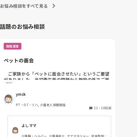
お悩み相談をすべて見る
話題のお悩み相談
施設運営
ペットの面会
　ご家族から「ペットに面会させたい」というご要望
がありました。当初衛生面の問題から施設の外でご面
施設
会いただいたのですが、段々と状態がかわりお看取り
寸前となった際には、無理に外出していただくわけに
ymck
もいかず、ビデオ通話でお願いしました。

　ご本人にとっても大切なご家族かと思いますし、心
PT・OT・リハ, 介護老人保健施設
情的にはご対応したいのですが…。何か私共と別の方
11
・
10日前
法で対応されたケースやアイデアがあればお教え願い
たいです。
よしママ
介護職・ヘルパー, 介護福祉士, ケアマネジャー, 従来型特