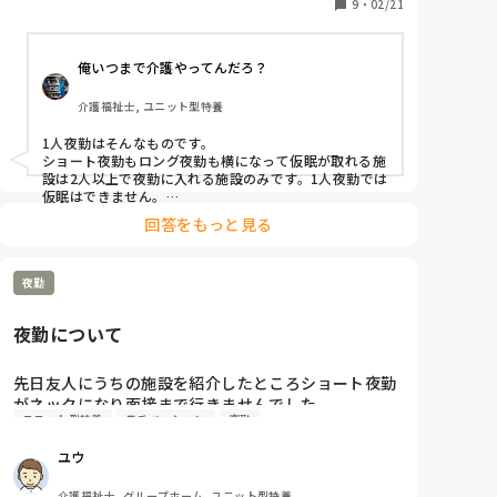
やっぱりショート夜勤は、これが普通ですか？
9
・
02/21
修, ユニット型特養
俺いつまで介護やってんだろ？
介護福祉士, ユニット型特養
1人夜勤はそんなものです。

ショート夜勤もロング夜勤も横になって仮眠が取れる施
設は2人以上で夜勤に入れる施設のみです。1人夜勤では
仮眠はできません。

うちはユニット型ですがロング夜勤です。16時～翌朝9
回答をもっと見る
時までですが、1人夜勤の為、休憩はありません。利用
者が寝てる間だけ座って休めます。横になることはでき
ません。
夜勤
夜勤について
先日友人にうちの施設を紹介したところショート夜勤
がネックになり面接まで行きませんでした。

ユニット型特養
モチベーション
夜勤
ロング夜勤に慣れてる人からしたらショート夜勤の明
ユウ
介護福祉士, グループホーム, ユニット型特養