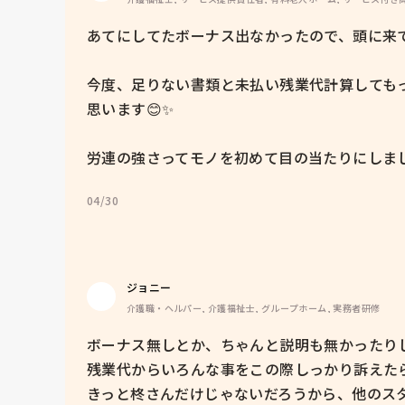
あてにしてたボーナス出なかったので、頭に来て労
今度、足りない書類と未払い残業代計算しても
思います😊✨

労連の強さってモノを初めて目の当たりにしました
04/30
ジョニー
介護職・ヘルパー, 介護福祉士, グループホーム, 実務者研修
ボーナス無しとか、ちゃんと説明も無かったりし
残業代からいろんな事をこの際しっかり訴えたら良
きっと柊さんだけじゃないだろうから、他のス