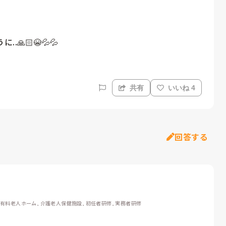
🏻😭💦💦

共有
いいね 4
回答する
 有料老人ホーム, 介護老人保健施設, 初任者研修, 実務者研修