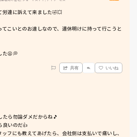
連に訴えて来ました🤣💥

ってこいとのお達しなので、連休明けに持って行こうと
😫💭
共有
いいね
たら勿論ダメだからね🎵

いのだ👍

タッフにも教えてあげたら、会社側は支払いで痛いし、