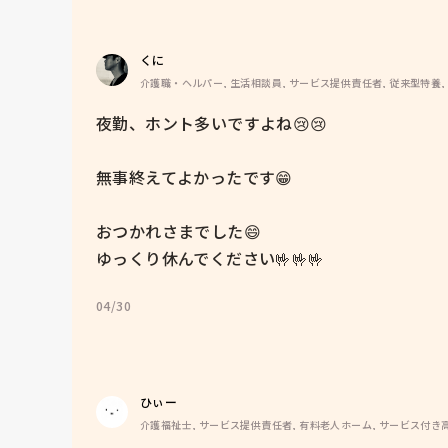
くに
介護職・ヘルパー, 生活相談員, サービス提供責任者, 従来型特養,
夜勤、ホント多いですよね😢😢

無事終えてよかったです😁

おつかれさまでした😄

ゆっくり休んでください🤟🤟🤟
04/30
ひぃー
介護福祉士, サービス提供責任者, 有料老人ホーム, サービス付き