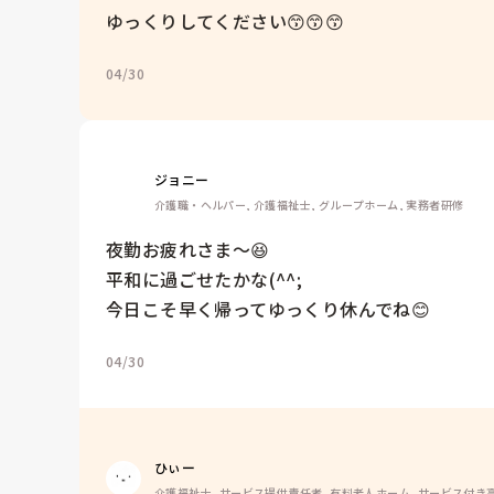
ゆっくりしてください😙😙😙
04/30
ジョニー
介護職・ヘルパー, 介護福祉士, グループホーム, 実務者研修
夜勤お疲れさま～😆

平和に過ごせたかな(^^;

今日こそ早く帰ってゆっくり休んでね😊
04/30
ひぃー
介護福祉士, サービス提供責任者, 有料老人ホーム, サービス付き