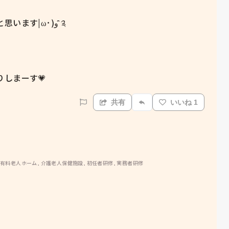
ω･)و ̑̑༉

しまーす💗
共有
いいね 1
 有料老人ホーム, 介護老人保健施設, 初任者研修, 実務者研修