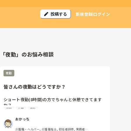
新規登録
ログイン
投稿する
「夜勤」のお悩み相談
夜勤
皆さんの夜勤はどうですか？
ショート夜勤(8時間)の方でちゃんと休憩できてます
か？

仮眠
休憩
夜勤
うちの施設は夜10時から朝8時までの夜勤で、書面上
には休憩2時間とあるが実際は無い。ユニットで見守
おかっち
りしながらの休憩。しっかり仮眠など身体を休めたい
ものです。

介護職・ヘルパー, 介護福祉士, 初任者研修, 実務者研