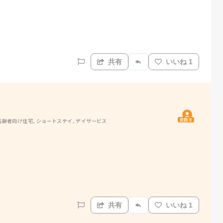
共有
いいね 1
質問主
高齢者向け住宅, ショートステイ, デイサービス
共有
いいね 1