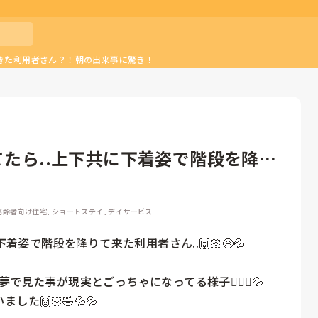
きた利用者さん？！朝の出来事に驚き！
てたら..上下共に下着姿で階段を降り
高齢者向け住宅, ショートステイ, デイサービス
姿で階段を降りて来た利用者さん..🙌🏻😫💦

ら夢で見た事が現実とごっちゃになってる様子🤷🏻‍♀️💦
🙌🏻🤣💦💦
