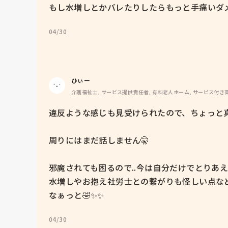
もし水増しとかバレたりしたらもっと手痛いダメ
04/30
ひぃー
介護福祉士, サービス提供責任者, 有料老人ホーム, サービス付き
違反ような感じも見受けられたので、ちょっと真
周りにはまだ話しません🤫

邪魔されても困るので..今は自分だけでとりあえず動
水増しやお抱え社労士との繋がりも怪しい点な
なぁっと🤣✨✨
04/30