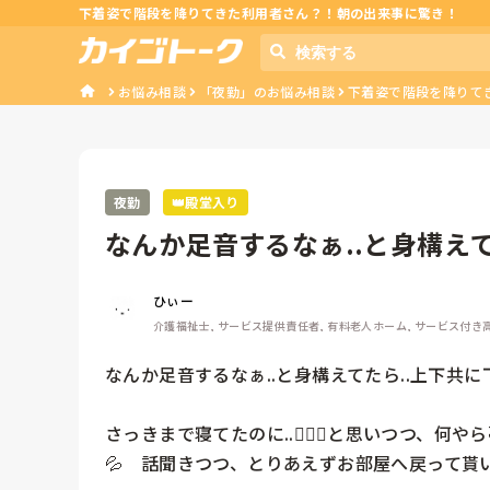
下着姿で階段を降りてきた利用者さん？！朝の出来事に驚き！
お悩み相談
「夜勤」のお悩み相談
下着姿で階段を降りて
夜勤
👑殿堂入り
なんか足音するなぁ..と身構え
て来...
ひぃー
介護福祉士, サービス提供責任者, 有料老人ホーム, サービス付き
なんか足音するなぁ..と身構えてたら..上下共に下着
さっきまで寝てたのに..🤦🏻‍♀️と思いつつ、何や
💦　話聞きつつ、とりあえずお部屋へ戻って貰いました