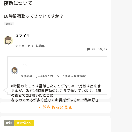
夜勤について
16時間夜勤ってきついですか？

8時間と、どっちがいいですか？
夜勤
スマイル
デイサービス, 無資格
68
・
09/27
てら
介護福祉士, 有料老人ホーム, 介護老人保健施設
8時間のところは経験したことがないので比較は出来ま
せんが、現在16時間夜勤のところで働いています。1度
の夜勤で2日働いたことに

なるので休みが多く感じてお得感があるので私は好きで
す。

回答をもっと見る
きついのはきついですが、1時間仮眠ができるのでなん
とかやれてます。
夜勤
👑殿堂入り