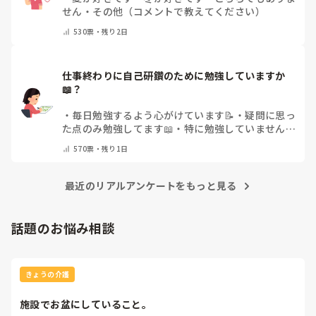
せん
・
その他（コメントで教えてください）
530
票・
残り2日
仕事終わりに自己研鑽のために勉強していますか
📖？
・
毎日勉強するよう心がけています📝
・
疑問に思っ
た点のみ勉強してます📖
・
特に勉強していません
・
その他（コメントで教えてください）
570
票・
残り1日
最近のリアルアンケートをもっと見る
話題のお悩み相談
きょうの介護
施設でお盆にしていること。