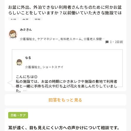
お盆に外出、外泊できない利用者さんたちのために何かお盆
らしいことをしていますか？以前働いていた大きな施設では
実際に住職さんを呼びご焼香できるようにそれ用のスペース
お盆
食事
家族
を毎年設けていました。それ以外は、食事内容が変わる、家
族が面会に来る…などでした。お盆まであと少しです。何か
みさきん
していることがあればぜひシェアよろしくお願いします。
介護福祉士, ケアマネジャー, 有料老人ホーム, 介護老人保健施
1
・
2日前
設, グループホーム, 病院
なる
介護福祉士, ショートステイ
こんにちは😊

私の施設では、お盆の時期にかき氷レクや施設の敷地で利用者
様と一緒に手持ち花火や打ち上げ花火を楽しんだりしていまし
た。

みさきんさんの住職さんを呼んでご焼香できる機会があるのは
回答をもっと見る
利用者様にとっても良い経験にもなりますね！
介助・ケア
耳が遠く、目も見えにくい方への声かけについて相談です。