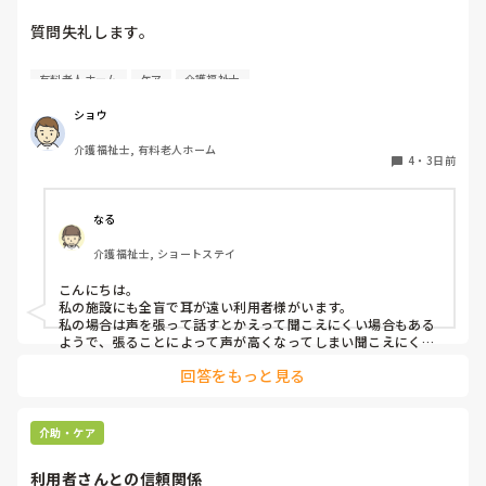
質問失礼します。

耳が遠く、目もあまり見えていない利用者様への声かけにつ
有料老人ホーム
ケア
介護福祉士
いて質問です。

現在、私は「大きな声で、ゆっくり耳元でお話しする」とい
ショウ
う方法で対応しています。

介護福祉士, 有料老人ホーム
聞き取れると安心していただける方なので何とか理解しても
4
・
3日前
らっているのですが、毎日のことなのでかなり喉に負担がか
かり、痛めてしまうことがあります。

なる
みなさんの職場で、このような方と関わる際に工夫している
介護福祉士, ショートステイ
ことや、喉に負担をかけずに意思疎通ができる良い方法など
があればぜひ教えていただきたいです。

こんにちは。

私の施設にも全盲で耳が遠い利用者様がいます。

よろしくお願いします。
私の場合は声を張って話すとかえって聞こえにくい場合もある
ようで、張ることによって声が高くなってしまい聞こえにくい
のだと思います。その為少しトーンを落とし話しかけるように
回答をもっと見る
しています。

なかなか対応が難しいですよね💦
介助・ケア
利用者さんとの信頼関係