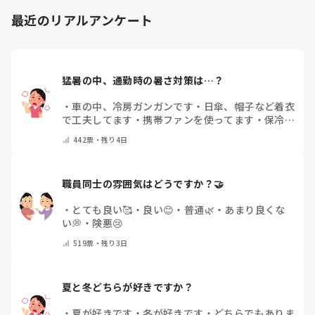
最近のリアルアンケート
猛暑の中、通勤時の暑さ対策は…？
・
車の中、冷房ガンガンです
・
日傘、帽子など着衣
で工夫してます
・
携帯ファンを使ってます
・
保冷剤
を持ち運んでいます
・
特に暑さ対策はしていませ
442
票・
残り4日
ん
・
その他（コメントで教えて下さい）
職員同士の雰囲気はどうですか？🤝
・
とても良い🥰
・
良い😊
・
普通🌿
・
あまり良くな
い💭
・
険悪😢
519
票・
残り3日
夏と冬どちらが好きですか？
・
夏が好きです
・
冬が好きです
・
どちらでもありま