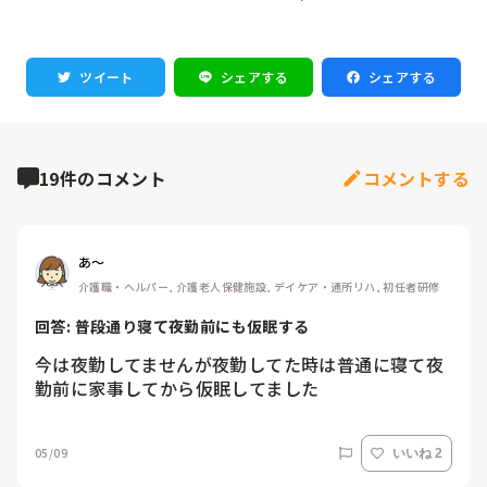
ツイート
シェアする
シェアする
19件のコメント
コメントする
あ～
介護職・ヘルパー, 介護老人保健施設, デイケア・通所リハ, 初任者研修
回答: 
普段通り寝て夜勤前にも仮眠する
今は夜勤してませんが夜勤してた時は普通に寝て夜
勤前に家事してから仮眠してました
05/09
いいね 2