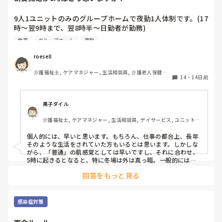
9人1ユニットのみのグループホームで夜勤1人体制です。(17
時〜翌9時まで、翌8時半〜日勤者が勤務)

朝食は夜勤者がご飯・汁物・主菜を作り、後片付け(食器洗
食事
グループホーム
夜勤
い、茶碗片付け)もします。(作る時間は夜勤者の自由)

9時〜午前の活動開始です。

roesell
私自身は日勤のみで、グループホームでの夜勤はしたことが
介護福祉士, ケアマネジャー, 生活相談員, 介護老人保健施
ありません。

14
・
14日前
設, グループホーム, デイケア・通所リハ, 社会福祉士
朝6時に朝食、口腔ケア後に居室誘導・二度寝、8時頃に再度
起こして検温・バイタル測定をしていますが、利用者・スタ
黒子ダイル
ッフ共に負担がかかってるのではと思っています。

介護福祉士, ケアマネジャー, 生活相談員, デイサービス, ユニット型
6時に朝食のために5時頃から利用者を起こし、食後にまた寝
特養
て1時間で起こしと、1人夜勤で忙しいだろうに、トイレ・居
個人的には、早いと思います。もちろん、仕事の都合上、長年
室誘導が必要な利用者もいると時間がもったいないし利用者
そのような生活をされていた方もいるとは思います。しかしな
もゆっくりできないのではと思います。

がら、「普通」の肌感覚としては早いですし、それに合わせ、
私が出勤する頃には、夜勤者によっては慌ただしくしている
5時に起きるとなると、特に冬場は外は真っ暗。一般的には、8
時前後が施設の標準かと思いますし、本来のグループホームの
方もいて、朝食時間を遅らせてそのまま食堂にいてもらって
回答をもっと見る
理念である、これまでの生活の継続からしてもよろしくないと
はだめなのかと思うことがあります。

思います。
夜勤者に話を聞いたことがありますが、「長年続いているか
ら」「そのように業務するよう言われているから」「利用者
感染症対策
は朝早くても、また寝るから身体の負担は少ない」と言われ
ました。
