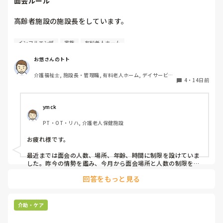
面会ルール
業務改善を考える機会があるものの、夜勤をしていないた
め、実際に夜勤をしているスタッフに問題ないと言われると
高齢者施設の施設長をしています。

そこで話が終わってしまいます。

皆さんが勤務されている施設での面会ルールはどうなってい
利用者の状況もありますし、私の感覚が合わないだけなのか
インフルエンザ
家族
有料老人ホーム
ますか？

もしれませんが、このように朝食時間が早い施設はあります
インフルやコロナ対策でまだ制限を取っている施設も多くあ
か？
お悠さんのトト
ると思います。

介護福祉士, 施設長・管理職, 有料老人ホーム, デイサービス, 
4
・
14日前
訪問介護
面会ルールで人数制限や小学生以下のお子さんの面会不可な
ど病院みたいなルールでされてますか？

ymck
自施設も制限は設けてますが、生活の場という事もありあま
PT・OT・リハ, 介護老人保健施設
り厳しくするのももどかしさを感じてます。

スタッフの意向も無視する訳にもいかないので葛藤が凄いで
お疲れ様です。

最近までは面会の人数、場所、年齢、時間に制限を設けていま
した。昨今の情勢を鑑み、今月から面会場所と人数の制限を撤
廃しました。

回答をもっと見る
体調不良者がいらっしゃる場合にはご遠慮いただく（場合によ
り感染症のご家族がいる場合も）、食品のお持ち込み禁止、30
度を超える日の散歩は控えていただくなどのルールは残してお
ります。順次、ご家族からのご意見をもとに緩和を検討する予
介助・ケア
定です。

健康管理と生活の喜びのバランスは難しいですね。ご意見を取