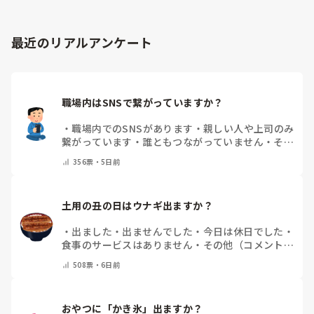
最近のリアルアンケート
職場内はSNSで繋がっていますか？
・
職場内でのSNSがあります
・
親しい人や上司のみ
繋がっています
・
誰ともつながっていません
・
その
他（コメントで教えてください）
356
票・
5日前
土用の丑の日はウナギ出ますか？
・
出ました
・
出ませんでした
・
今日は休日でした
・
食事のサービスはありません
・
その他（コメントで
教えて下さい）
508
票・
6日前
おやつに「かき氷」出ますか？