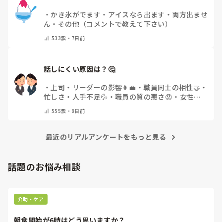
・
かき氷がでます
・
アイスなら出ます
・
両方出ませ
ん
・
その他（コメントで教えて下さい）
533
票・
7日前
話しにくい原因は？🤔
・
上司・リーダーの影響👩‍💼
・
職員同士の相性🤝
・
忙しさ・人手不足💦
・
職員の質の悪さ😡
・
女性職
員の割合の多さ👩👧
・
自分にも原因があると感じる
555
票・
8日前
💭
・
その他(コメントで教えてください)
最近のリアルアンケートをもっと見る
話題のお悩み相談
介助・ケア
朝食開始が6時はどう思いますか？