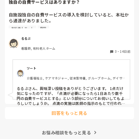
独自の自費サービスはありますか？
り入れながら、少しずつ調整するしかないかなと感じていま
す。
自施設独自の自費サービスの導入を検討していると、本社か
ら通達がありました。

例えば、点滴が毎日必要になった時に、1日あたり数千円の
有料老人ホーム
施設
自費サービスとのこと。

利用者さんの負担が増大することは明白ですが、利用者さん
るるぶ
からしたら、自費サービスを払わないと点滴など必要な治療
看護師, 有料老人ホーム
をしてもらえないという状況になります。

3
・
14日前
皆さんが働いている施設では、保険外サービスを導入してい
る所はありますか？

ツート
また内容と金額が分かれば教えてください。
介護福祉士, ケアマネジャー, 従来型特養, グループホーム, デイサー
ビス
るるぶさん、興味深い投稿をありがとうございます。 1点だけ
気になったのですが、「点滴が必要になったら1日あたり数千
円の自費サービスとする」という部分についてお伺いしてもよ
ろしいでしょうか。 点滴の実施は医師の指示のもとで行われる
医療行為だと思うのですが、「点滴をするから追加で費用をい
回答をもっと見る
ただく」という形にすると、介護保険や医療保険の算定との関
係で二重請求のような扱いにならないか少し不安になりまし
た。 もし実費として徴収することが可能だと整理されている理
由や根拠があれば、勉強のためにぜひ教えていただきたいで
お悩み相談をもっと見る
す。