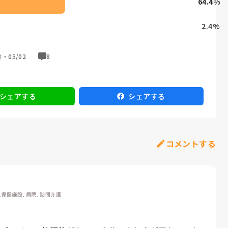
64.4
%
2.4
%
票・
05/02
8
シェアする
シェアする
コメントする
保健施設, 病院, 訪問介護