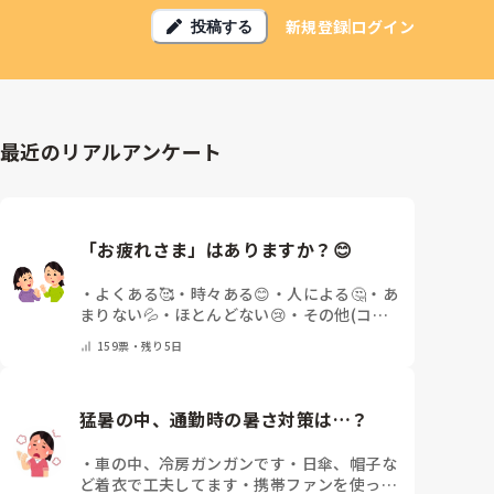
新規登録
ログイン
投稿する
最近のリアルアンケート
「お疲れさま」はありますか？😊
・
よくある🥰
・
時々ある😊
・
人による🤔
・
あ
まりない💦
・
ほとんどない😢
・
その他(コメ
ントで教えてください)
159
票・
残り5日
猛暑の中、通勤時の暑さ対策は…？
・
車の中、冷房ガンガンです
・
日傘、帽子な
ど着衣で工夫してます
・
携帯ファンを使って