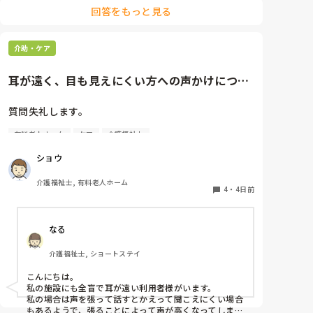
みさきんさんの住職さんを呼んでご焼香できる機会があ
回答をもっと見る
るのは利用者様にとっても良い経験にもなりますね！
介助・ケア
耳が遠く、目も見えにくい方への声かけについ
て相談です。
質問失礼します。

有料老人ホーム
ケア
介護福祉士
耳が遠く、目もあまり見えていない利用者様への声か
けについて質問です。

ショウ
現在、私は「大きな声で、ゆっくり耳元でお話しす
る」という方法で対応しています。

介護福祉士, 有料老人ホーム
聞き取れると安心していただける方なので何とか理解
4
・
4日前
してもらっているのですが、毎日のことなのでかなり
喉に負担がかかり、痛めてしまうことがあります。

なる
みなさんの職場で、このような方と関わる際に工夫し
介護福祉士, ショートステイ
ていることや、喉に負担をかけずに意思疎通ができる
良い方法などがあればぜひ教えていただきたいです。

こんにちは。

私の施設にも全盲で耳が遠い利用者様がいます。

よろしくお願いします。
私の場合は声を張って話すとかえって聞こえにくい場合
もあるようで、張ることによって声が高くなってしまい