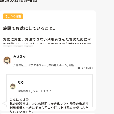
きょうの介護
施設でお盆にしていること。
お盆に外出、外泊できない利用者さんたちのために何
かお盆らしいことをしていますか？以前働いていた大
お盆
食事
家族
きな施設では実際に住職さんを呼びご焼香できるよう
にそれ用のスペースを毎年設けていました。それ以外
みさきん
は、食事内容が変わる、家族が面会に来る…などでし
た。お盆まであと少しです。何かしていることがあれ
介護福祉士, ケアマネジャー, 有料老人ホーム, 介護老
ばぜひシェアよろしくお願いします。
1
・
3日前
人保健施設, グループホーム, 病院
なる
介護福祉士, ショートステイ
こんにちは😊

私の施設では、お盆の時期にかき氷レクや施設の敷地で
利用者様と一緒に手持ち花火や打ち上げ花火を楽しんだ
りしていました。
