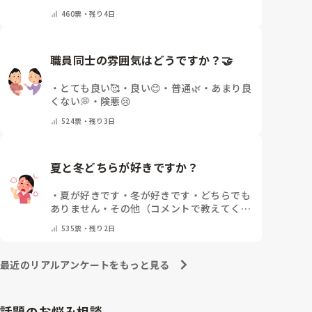
ます
・
保冷剤を持ち運んでいます
・
特に暑さ
460
票・
残り4日
対策はしていません
・
その他（コメントで教
えて下さい）
職員同士の雰囲気はどうですか？🤝
・
とても良い🥰
・
良い😊
・
普通🌿
・
あまり良
くない💭
・
険悪😢
524
票・
残り3日
夏と冬どちらが好きですか？
・
夏が好きです
・
冬が好きです
・
どちらでも
ありません
・
その他（コメントで教えてくだ
さい）
535
票・
残り2日
最近のリアルアンケートをもっと見る
話題のお悩み相談