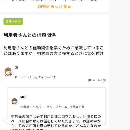
聞こえにくいのだと思います。その為少しトーンを落と
回答をもっと見る
し話しかけるようにしています。

なかなか対応が難しいですよね💦
介助・ケア
利用者さんとの信頼関係
利用者さんとの信頼関係を築くために意識しているこ
とはありますか。初対面の方と接するときに気を付け
ていることが知りたいです。経験談があれば教えてく
ださい。
友
PT・OT・リハ, デイサービス
4
・
4日前
suu
介護職・ヘルパー, グループホーム, 実務者研修
初対面の場合は必ず利用者様と目を合わせ、利用者様の
ペースに合わせてお話をしていただきます。お話の中か
ら、その方が何を思い感じているのか、どんな方なのか