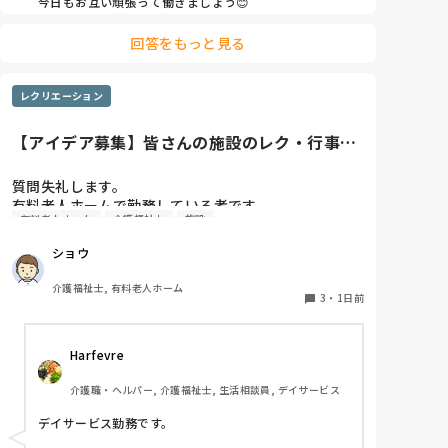
今日もお互い頑張って働きましょう😊
やだな、この自暴自棄…
回答をもっと見る
レクリエーション
【アイデア募集】皆さんの施設のレク・行事の
内容や頻度を教えてください
質問失礼します。

有料老人ホームで勤務している者です。

有料老人ホーム
介護福祉士
施設
他の施設様では、どのようなレクリエーションや行事
ショウ
を、どのくらいの頻度で行っているのか参考にさせて
いただきたく質問いたしました。

介護福祉士, 有料老人ホーム
うちの施設では現在、以下のような取り組みを行って
3
・
1日前
います。

Harfevre
毎月：「カフェ」と称して少し豪華なおやつとコーヒ
ー・緑茶等の提供、カレンダー作り

介護職・ヘルパー, 介護福祉士, 生活相談員, デイサービス
隔月： ランチのテイクアウトイベント

デイサービス勤務です。
