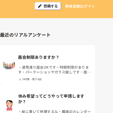
新規登録
ログイン
投稿する
最近のリアルアンケート
面会制限ありますか？
・
通常通り面会OKです
・
時間制限がありま
す
・
パーテーションやガラス越しです
・
面会
は元々ありません
・
その他（コメントで教え
348
票・
残り6日
てください）
休み希望ってどうやって申請します
か？
・
紙に書いて申請する📝
・
職場のカレンダー