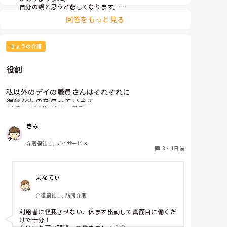
自分の親と思うと悲しくなります。

フルーツや温野菜とかならまだ良いでしょうけど。嚥下
回答をもっと見る
状態はどうなんでしょうか？とろみつけてたりするのを
手づかみは抵抗がありますね。
きょうの介護
役割
私以外のデイの職員さんはそれぞれに

得意なものを持っています。

自信
デイサービス
職員
裁縫や手作業など。

きみ
介助で言えば、要領よく動けたりと。

介護福祉士, デイサービス
今の私を振り返ってみたら…何も持っていないことが
8
・
1日前
虚しくなってきました…

まなてぃ
利用者からは「素直に話聞いてくれる」・「言いやす
い・頼みやすい」

介護福祉士, 訪問介護
って言われます。

利用者に怪我させない、休まず出勤して真面目に働くだ
職員から見ての私は？って考えたら答えられる自信が
けで十分！

ないです…
