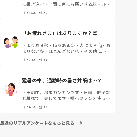
に書き込む
・
上司に直にお願いする🙇
・
LINE
や電話などで申請する
・
その他（コメントで
516
票・
残り5日
教えてください）
「お疲れさま」はありますか？😊
・
よくある🥰
・
時々ある😊
・
人による🤔
・
あ
まりない💦
・
ほとんどない😢
・
その他(コメ
ントで教えてください)
529
票・
残り4日
猛暑の中、通勤時の暑さ対策は…？
・
車の中、冷房ガンガンです
・
日傘、帽子な
ど着衣で工夫してます
・
携帯ファンを使って
ます
・
保冷剤を持ち運んでいます
・
特に暑さ
547
票・
残り3日
対策はしていません
・
その他（コメントで教
えて下さい）
最近のリアルアンケートをもっと見る