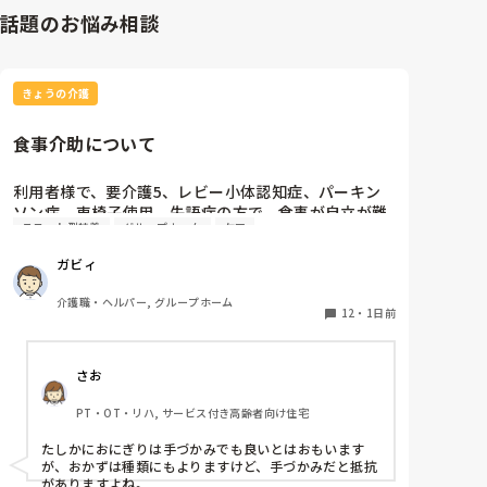
話題のお悩み相談
きょうの介護
食事介助について
利用者様で、要介護5、レビー小体認知症、パーキン
ソン病、車椅子使用、失語症の方で、食事が自立が難
ユニット型特養
グループホーム
ケア
しくなって来ました。ご飯を、おにぎりにして、ご自
分で手づかみで食べてもらおうと、幼児が食べるくら
ガビィ
いのおにぎりにしてます。食べられる時とスプーンを
使っても難しい時があります。おかずも、おにぎり同
介護職・ヘルパー, グループホーム
様、手づかみでたべてもらってる時があるのですが、
12
・
1日前
難しい時は、職員が介助しています。ご飯は、おにぎ
りで手づかみでもいいのかなと思いますが、おかずの
さお
手づかみは、どうかなと思うのですが、皆さんはどう
思われますか？私は、自分の母親が手づかみで食べて
PT・OT・リハ, サービス付き高齢者向け住宅
るのを見たら、悲しくなります…職員さん、介助して
下さいと思ってしまいます…
たしかにおにぎりは手づかみでも良いとはおもいます
が、おかずは種類にもよりますけど、手づかみだと抵抗
がありますよね。
