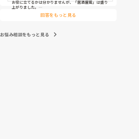
その他： 季節ごとの定期的な行事(運動会や七夕など)

お役に立てるかは分かりませんが、「居酒屋風」は盛り
上がりました。

ノンアルコール飲料に枝豆などのおつまみ、カラオケで
今の内容も喜ばれているのですが、最近少しマンネリ
回答をもっと見る
デュエットしたり…

化してきたなと感じており、新しく喜ばれるようなア
アルコールが入ってないのに「酔っちゃった」と雰囲気
イデアを探しています。

に呑まれてなのか、ほんのり顔が赤くなる方もいらっし
企画の参考にさせていただきたいため、「うちは毎月
ゃいました。

お悩み相談をもっと見る
こんなイベントをしている」「年〇回、こんな大型行
参考になれば幸いです。

事がある」「マンネリ打破にこれが盛り上がった！」
あとは、寄せ植え(鉢にいくつかの苗を植える)やビンゴ
など、皆さんの施設のリアルな内容やおすすめのレク
をぜひ教えていただけると嬉しいです。

どうぞよろしくお願いいたします。