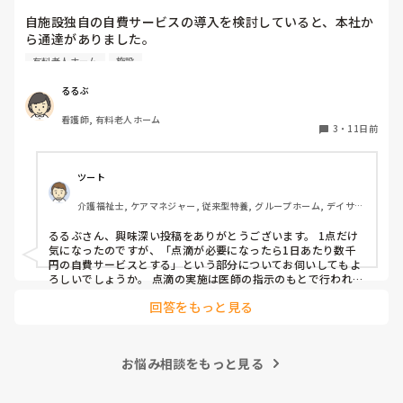
す。
自施設独自の自費サービスの導入を検討していると、本社か
ら通達がありました。

例えば、点滴が毎日必要になった時に、1日あたり数千円の
有料老人ホーム
施設
自費サービスとのこと。

利用者さんの負担が増大することは明白ですが、利用者さん
るるぶ
からしたら、自費サービスを払わないと点滴など必要な治療
看護師, 有料老人ホーム
をしてもらえないという状況になります。

3
・
11日前
皆さんが働いている施設では、保険外サービスを導入してい
る所はありますか？

ツート
また内容と金額が分かれば教えてください。
介護福祉士, ケアマネジャー, 従来型特養, グループホーム, デイサー
ビス
るるぶさん、興味深い投稿をありがとうございます。 1点だけ
気になったのですが、「点滴が必要になったら1日あたり数千
円の自費サービスとする」という部分についてお伺いしてもよ
ろしいでしょうか。 点滴の実施は医師の指示のもとで行われる
医療行為だと思うのですが、「点滴をするから追加で費用をい
回答をもっと見る
ただく」という形にすると、介護保険や医療保険の算定との関
係で二重請求のような扱いにならないか少し不安になりまし
た。 もし実費として徴収することが可能だと整理されている理
由や根拠があれば、勉強のためにぜひ教えていただきたいで
お悩み相談をもっと見る
す。