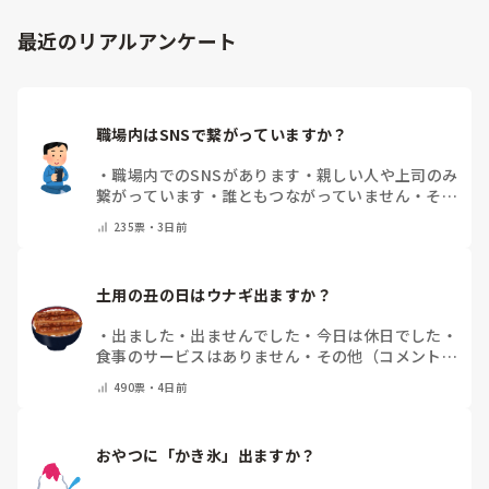
最近のリアルアンケート
職場内はSNSで繋がっていますか？
・
職場内でのSNSがあります
・
親しい人や上司のみ
繋がっています
・
誰ともつながっていません
・
その
他（コメントで教えてください）
235
票・
3日前
土用の丑の日はウナギ出ますか？
・
出ました
・
出ませんでした
・
今日は休日でした
・
食事のサービスはありません
・
その他（コメントで
教えて下さい）
490
票・
4日前
おやつに「かき氷」出ますか？