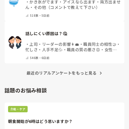
・
かき氷がでます
・
アイスなら出ます
・
両方出ませ
ん
・
その他（コメントで教えて下さい）
518
票・
5日前
話しにくい原因は？🤔
・
上司・リーダーの影響👩‍💼
・
職員同士の相性🤝
・
忙しさ・人手不足💦
・
職員の質の悪さ😡
・
女性職
員の割合の多さ👩👧
・
自分にも原因があると感じる
546
票・
6日前
💭
・
その他(コメントで教えてください)
最近のリアルアンケートをもっと見る
話題のお悩み相談
介助・ケア
朝食開始が6時はどう思いますか？