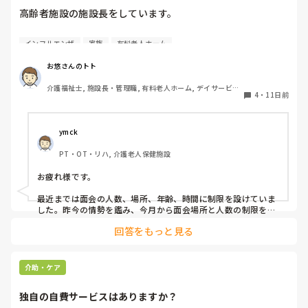
め、実際に夜勤をしているスタッフに問題ないと言われると
高齢者施設の施設長をしています。

そこで話が終わってしまいます。

皆さんが勤務されている施設での面会ルールはどうなってい
利用者の状況もありますし、私の感覚が合わないだけなのか
インフルエンザ
家族
有料老人ホーム
ますか？

もしれませんが、このように朝食時間が早い施設はあります
インフルやコロナ対策でまだ制限を取っている施設も多くあ
か？
お悠さんのトト
ると思います。

介護福祉士, 施設長・管理職, 有料老人ホーム, デイサービス, 
4
・
11日前
訪問介護
面会ルールで人数制限や小学生以下のお子さんの面会不可な
ど病院みたいなルールでされてますか？

ymck
自施設も制限は設けてますが、生活の場という事もありあま
PT・OT・リハ, 介護老人保健施設
り厳しくするのももどかしさを感じてます。

スタッフの意向も無視する訳にもいかないので葛藤が凄いで
お疲れ様です。

最近までは面会の人数、場所、年齢、時間に制限を設けていま
した。昨今の情勢を鑑み、今月から面会場所と人数の制限を撤
廃しました。

回答をもっと見る
体調不良者がいらっしゃる場合にはご遠慮いただく（場合によ
り感染症のご家族がいる場合も）、食品のお持ち込み禁止、30
度を超える日の散歩は控えていただくなどのルールは残してお
ります。順次、ご家族からのご意見をもとに緩和を検討する予
介助・ケア
定です。

健康管理と生活の喜びのバランスは難しいですね。ご意見を取
独自の自費サービスはありますか？
り入れながら、少しずつ調整するしかないかなと感じていま