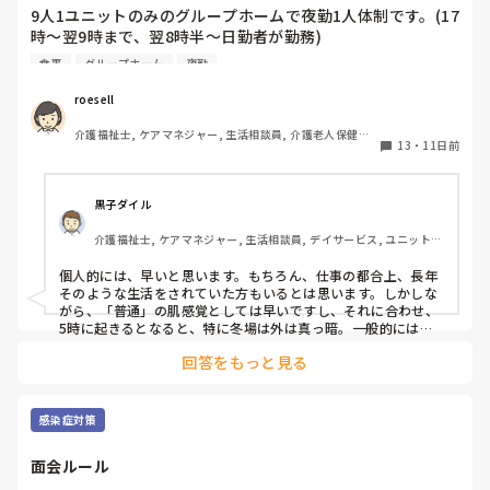
9人1ユニットのみのグループホームで夜勤1人体制です。(17
時〜翌9時まで、翌8時半〜日勤者が勤務)

朝食は夜勤者がご飯・汁物・主菜を作り、後片付け(食器洗
食事
グループホーム
夜勤
い、茶碗片付け)もします。(作る時間は夜勤者の自由)

9時〜午前の活動開始です。

roesell
私自身は日勤のみで、グループホームでの夜勤はしたことが
介護福祉士, ケアマネジャー, 生活相談員, 介護老人保健施
ありません。

13
・
11日前
設, グループホーム, デイケア・通所リハ, 社会福祉士
朝6時に朝食、口腔ケア後に居室誘導・二度寝、8時頃に再度
起こして検温・バイタル測定をしていますが、利用者・スタ
黒子ダイル
ッフ共に負担がかかってるのではと思っています。

介護福祉士, ケアマネジャー, 生活相談員, デイサービス, ユニット型
6時に朝食のために5時頃から利用者を起こし、食後にまた寝
特養
て1時間で起こしと、1人夜勤で忙しいだろうに、トイレ・居
個人的には、早いと思います。もちろん、仕事の都合上、長年
室誘導が必要な利用者もいると時間がもったいないし利用者
そのような生活をされていた方もいるとは思います。しかしな
もゆっくりできないのではと思います。

がら、「普通」の肌感覚としては早いですし、それに合わせ、
私が出勤する頃には、夜勤者によっては慌ただしくしている
5時に起きるとなると、特に冬場は外は真っ暗。一般的には、8
時前後が施設の標準かと思いますし、本来のグループホームの
方もいて、朝食時間を遅らせてそのまま食堂にいてもらって
回答をもっと見る
理念である、これまでの生活の継続からしてもよろしくないと
はだめなのかと思うことがあります。

思います。
夜勤者に話を聞いたことがありますが、「長年続いているか
ら」「そのように業務するよう言われているから」「利用者
感染症対策
は朝早くても、また寝るから身体の負担は少ない」と言われ
ました。

面会ルール
業務改善を考える機会があるものの、夜勤をしていないた